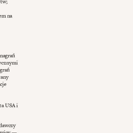
stw;
dem na
 nagrań
ycznymi
agrań
tany
cje
ta USA i
adawczy
rawicy —