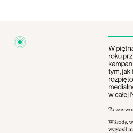
W piętna
roku prz
kampani
tym, jak
rozpięt
medialn
w całej 
To czerwon
W środę, w
wygłosił m