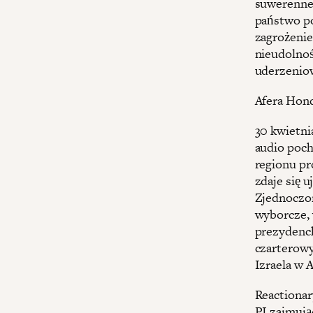
suwerenneg
państwo po
zagrożenie
nieudolnoś
uderzeniowa
Afera Hond
30 kwietni
audio poc
regionu pr
zdaje się 
Zjednoczone
wyborcze, 
prezydenck
czarterowy
Izraela w 
Reactionar
PI zajmują