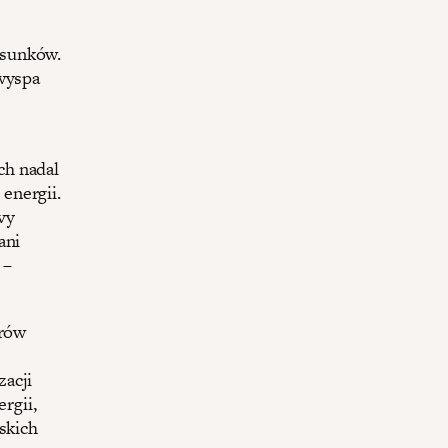
osunków.
 wyspa
ch nadal
energii.
vy
ani
 –
arów
zacji
rgii,
skich