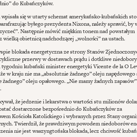
dnio” do Kubańczyków.
wpisała się w utarty schemat amerykańsko-kubańskich st
parafrazując byłego prezydenta Nixona, należy sprawić, by
rzyczeć”. Następnie mówić miękkim tonem nad powstałym
 z wielką obietnicą nadchodzącej „wolności” na ustach.
yspie blokada energetyczna ze strony Stanów Zjednoczony
ykliczne przerwy w dostawach prądu i dotkliwe niedobory 
tygodniu kubański minister energetyki Vicente de la O Le
, że w kraju nie ma „absolutnie żadnego” oleju napędowego 
e żadnego” oleju opałowego. „Nie mamy żadnych zapasów”
.
cywał, że jedzenie i lekarstwa o wartości stu milionów dol
ostać dostarczone bezpośrednio do Kubańczyków za
wem Kościoła Katolickiego i wybranych przez Stany organi
wnych. Twierdził, że prawdziwym powodem niedoborów ene
edzenia nie jest waszyngtońska blokada, lecz chciwość kubań