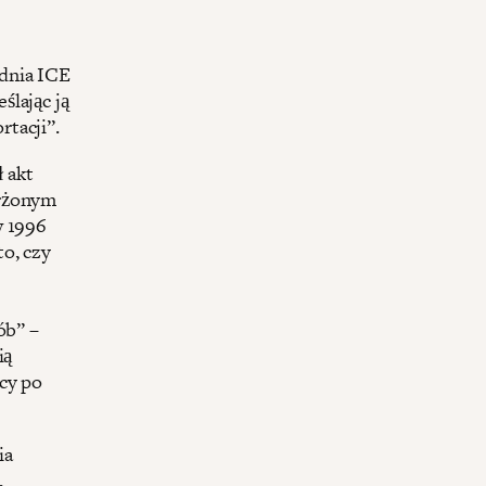
 dnia ICE
ślając ją
rtacji”.
 akt
arżonym
w 1996
to, czy
ób” –
ią
cy po
ia
,