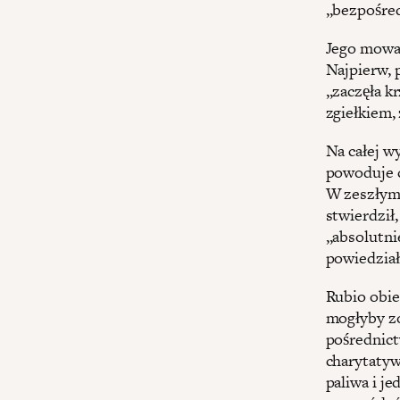
„bezpośre
Jego mowa 
Najpierw, 
„zaczęła k
zgiełkiem,
Na całej w
powoduje c
W zeszłym 
stwierdził
„absolutni
powiedział
Rubio obie
mogłyby z
pośrednict
charytaty
paliwa i j