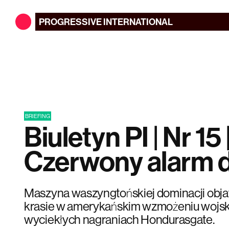
PROGRESSIVE
INTERNATIONAL
BRIEFING
Biuletyn PI | Nr 15 
Czerwony alarm d
Maszyna waszyngtońskiej dominacji objaw
krasie w amerykańskim wzmożeniu wojs
wyciekłych nagraniach Hondurasgate.