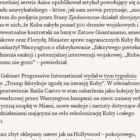
wcześniej serwis Axios opublikował artykuł powołujący się n
du amerykańskiego – które, jak sam serwis przyznaje, „mo
stem do podjęcia przez Stany Zjednoczone działań zbrojnyc
o w nich, że Kuba nabyła ponad 300 dronów wojskowych i
ewentualne kontrataki na bazę w Zatoce Guantanamo, ame
skowe oraz Florydę. Minister spraw zagranicznych Kuby B
oskarżył Waszyngton o sfabrykowanie „fałszywego pretek
dnienia sankcji i potencjalnej interwencji wojskowej. „Kuba
komu nie grozi” – powiedział.
 Gabinet Progressive International
wydał w tym tygodniu
e
: „Trump fabrykuje zgodę na inwazję Kuby”. W oświadcze
postawienie Raúla Castro w stan oskarżenia jako kolejny k
wadzonej przez Waszyngton kampanii na rzecz zmiany re
ityczną szopkę w Miami, nowe sankcje i zarzuty dotyczące 
działaniami mającymi na celu rekolonizację Kuby i całego
u.
usz zbyt oklepany nawet jak na Hollywood – pokojowego,