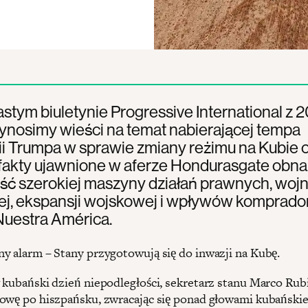
stym biuletynie Progressive International z 
ynosimy wieści na temat nabierającej tempa
i Trumpa w sprawie zmiany reżimu na Kubie o
 fakty ujawnione w aferze Hondurasgate obna
ość szerokiej maszyny działań prawnych, woj
ej, ekspansji wojskowej i wpływów komprado
Nuestra América.
y alarm – Stany przygotowują się do inwazji na Kubę.
 kubański dzień niepodległości, sekretarz stanu Marco Rub
owę po hiszpańsku, zwracając się ponad głowami kubański