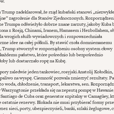
ów.
 Trump zadeklarował, że rząd kubański stanowi „niezwykłe
jne” zagrożenie dla Stanów Zjednoczonych. Rozporządzen
 Trumpa odświeżyło dobrze znane zarzuty, jakoby Kuba b
ona z Rosją, Chinami, Iranem, Hamasem i Hezbollahem, sł
dla wrogich służb wywiadowczych i rozpowszechniała
zne idee na całej półkuli. By stawić czoła domniemanemu
, Trump stworzył w rozporządzeniu osobny system cłowy
każdemu państwu, które pośrednio lub bezpośrednio
oby lub dostarczało ropę na Kubę.
pory zaledwie jeden tankowiec, rosyjski Anatolij Kołodkin,
 paliwo na wyspę. Ciemność pozwala zmierzyć rezultaty. Pa
 to woda, chłodzenie, transport, lekarstwa, sen. Rozporząd
 Waszyngtonie przekłada się na zepsutą pompę w Hawanie
Santiago de Cuba oraz generator szpitalny w Camagüey, k
 ostatnie rezerwy. Blokada nie musi przybierać formy prz
zez sieci, porty, ubezpieczycieli, banki, szlaki żeglugowe, c