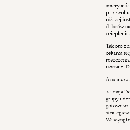
amerykańsk
po rewoluc
niższej in
dolarów na
ocieplenia
Tak oto zb
oskarża si
roszczenia
ukarane. D
A na morzu
20 maja D
grupy uder
gotowości 
strategicz
Waszyngton