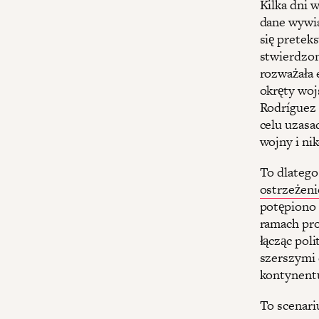
Kilka dni 
dane wywia
się pretek
stwierdzon
rozważała 
okręty woj
Rodríguez 
celu uzasa
wojny i ni
To dlatego
ostrzeżeni
potępiono 
ramach pro
łącząc pol
szerszymi 
kontynent
To scenari