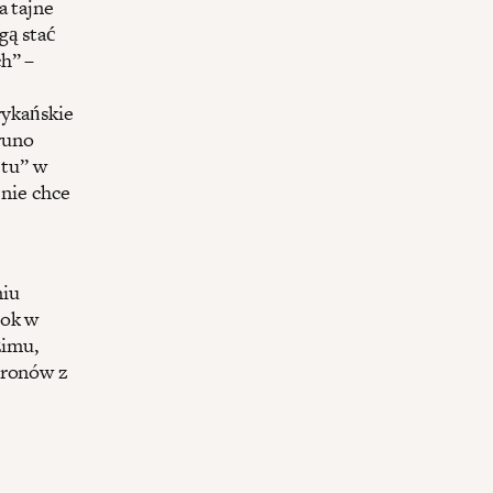
a tajne
gą stać
h” –
rykańskie
runo
stu” w
 nie chce
niu
rok w
żimu,
dronów z