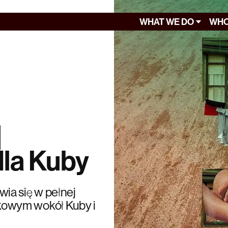
WHAT WE DO
WHO
|
la Kuby
ia się w pełnej
kowym wokół Kuby i