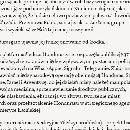
o sąsiada próbuje się obsadzić w roli bazy wrogich mocar
zostające pod amerykańskim oblężeniem maluje się jako
, wmawiając, że ludzie celowo pozbawieni paliwa są dowo
ć rządu. Przemowa Rubio, sankcje, akt oskarżenia, grupa
 i wycieki są częścią tej samej maszynerii.
urasgate ujawnia jej funkcjonowanie od środka.
a platforma śledcza Hondurasgate rozpoczęła publikację 37
hodzących z rozmów między wpływowymi postaciami polit
owadzonych na WhatsAppie, Signalu i Telegramie. Zbiór n
ujawniać międzynarodową operację obejmującą Honduras, S
, Izrael i Argentynę, do jej działań miały należeć manipula
wojna medialna, sprzeniewierzanie środków publicznych,
ie ułaskawienia, ekspansja wojskowa, tworzenie miast
ch oraz przekształcenie Hondurasu w strategicznego agen
Ameryce Łacińskiej.
y International (Reakcyjna Międzynarodówka) - projekt b
cy się śledzeniem globalnej koordynacji działań skrajnej p