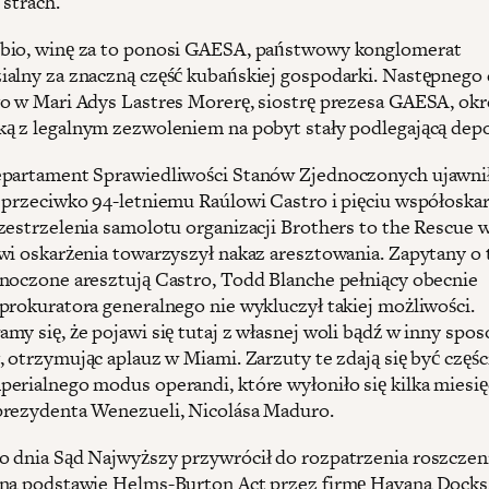
 strach.
bio, winę za to ponosi GAESA, państwowy konglomerat
alny za znaczną część kubańskiej gospodarki. Następnego
o w Mari Adys Lastres Morerę, siostrę prezesa GAESA, okre
ą z legalnym zezwoleniem na pobyt stały podlegającą depo
partament Sprawiedliwości Stanów Zjednoczonych ujawnił
 przeciwko 94-letniemu Raúlowi Castro i pięciu współosk
zestrzelenia samolotu organizacji Brothers to the Rescue 
wi oskarżenia towarzyszył nakaz aresztowania. Zapytany o 
noczone aresztują Castro, Todd Blanche pełniący obecnie
prokuratora generalnego nie wykluczył takiej możliwości.
my się, że pojawi się tutaj z własnej woli bądź w inny spos
, otrzymując aplauz w Miami. Zarzuty te zdają się być częśc
erialnego modus operandi, które wyłoniło się kilka miesię
prezydenta Wenezueli, Nicolása Maduro.
 dnia Sąd Najwyższy przywrócił do rozpatrzenia roszczen
na podstawie Helms-Burton Act przez firmę Havana Docks