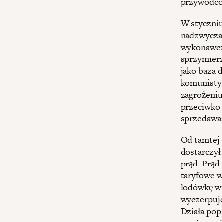
przywódc
W styczniu
nadzwycza
wykonawcze
sprzymierz
jako baza 
komunistyc
zagrożeniu
przeciwko 
sprzedawał
Od tamtej 
dostarczył
prąd. Prąd
taryfowe w
lodówkę w 
wyczerpuje
Działa popr