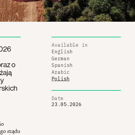
Available in
2026
English
German
raz o
Spanish
żają
Arabic
ny
Polish
rskich
Date
23.05.2026
io
ego rządu