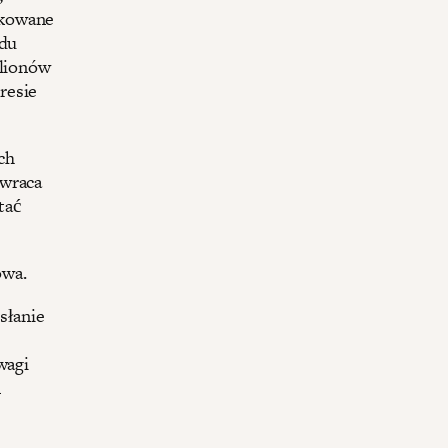
skowane
ądu
ilionów
resie
ich
ywraca
tać
owa.
słanie
wagi
m