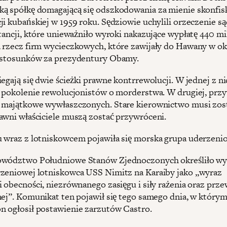
ą spółkę domagającą się odszkodowania za mienie skonfi
ji kubańskiej w 1959 roku. Sędziowie uchylili orzeczenie s
stancji, które unieważniło wyroki nakazujące wypłatę 440 m
 rzecz firm wycieczkowych, które zawijały do Hawany w ok
 stosunków za prezydentury Obamy.
iegają się dwie ścieżki prawne kontrrewolucji. W jednej z n
ę pokolenie rewolucjonistów o morderstwa. W drugiej, prz
 majątkowe wywłaszczonych. Stare kierownictwo musi zos
awni właściciele muszą zostać przywróceni.
 wraz z lotniskowcem pojawiła się morska grupa uderzeni
owództwo Południowe Stanów Zjednoczonych określiło wy
zeniowej lotniskowca USS Nimitz na Karaiby jako „wyraz
i obecności, niezrównanego zasięgu i siły rażenia oraz prze
nej”. Komunikat ten pojawił się tego samego dnia, w który
 ogłosił postawienie zarzutów Castro.