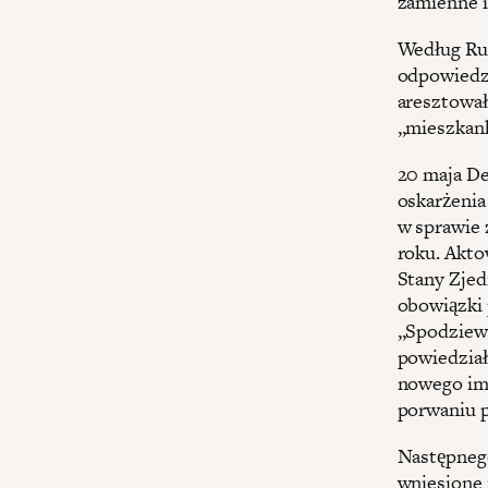
zamienne i
Według Ru
odpowiedzi
aresztował
„mieszkank
20 maja De
oskarżenia
w sprawie 
roku. Akto
Stany Zjed
obowiązki 
„Spodziewa
powiedział
nowego imp
porwaniu 
Następnego
wniesione 