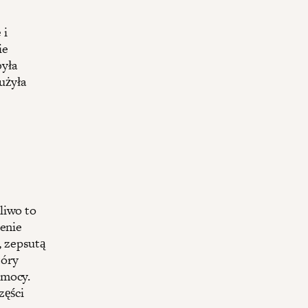
 i
ie
yła
użyła
liwo to
zenie
, zepsutą
tóry
emocy.
zęści