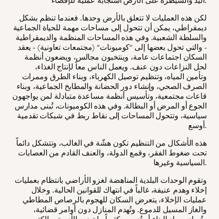
اليد والسيطرة على الأرض استجابة عملية للإقصاء.
لكن هذه العمليات لا تتعلق بالأرض وحدها. فعندما تنظم بشكل
ديمقراطي، يمكن أن تتحول إلى مساحات مهمة للحياة الجماعية
والسلطة الشعبية. وفي هذه المساحات المنظمة والديمقراطية
- والتي تحول بعضها إلى "كوميونات" (مجتمعات تعاونية) - يعقد
السكان اجتماعات عامة، وينتخبون مجالس، ويضعون أنظمة
لحل النزاعات دون عنف. ويعمل الناس معاً لإنتاج الغذاء،
وتأمين المياه، وتنظيم توصيل الكهرباء، وبناء الطرق وممرات
الصرف الصحي، وإنشاء دور الحضانة والمطابخ الجماعية، وبناء
قاعات مجتمعية، وتأسيس أنظمة مساعدة متبادلة لمن يواجهون
الجوع أو المرض أو البطالة. وفي هذه الكوميونات، تُبنى مدارس
سياسية، وتتحول المساحات إلى نقاط ربط في شبكات تقدمية
أوسع.
هذه الأشكال من التنظيم تكون هشّة في الغالب، وتتشكل دائماً
تحت ضغوط الفقر، وقمع الدولة، والعنف القادم من العصابات
السياسية وغيرها.
وتقوم الوحدات البلدية المناهضة لغزو الأراضي بانتظام بعمليات
إخلاء وهدم عنيفة، غالباً في انتهاك للقوانين الحالية. وخلال
عمليات الإخلاء، يتعرض السكان للهجوم بالرصاص المطاطي
والغاز المسيل للدموع. وتُهدم المنازل دون أوامر قضائية،