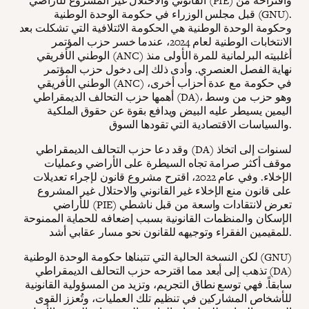
القانوني والاحتلال غير المشروع للأراضي (PIE) واقتراحه من
قبل مجلس الوزراء في حكومة الوحدة الوطنية (GNU).
وحكومة الوحدة الوطنية هي الحكومة الائتلافية التي تشكلت بعد
الانتخابات الوطنية لعام 2024، عندما خسر حزب المؤتمر
الوطني الأفريقي (ANC) أغلبيته البرلمانية للمرة الأولى منذ
نهاية الفصل العنصري. وأدى ذلك إلى دخول حزب المؤتمر
الوطني الأفريقي (ANC) في حكومة مع عدة أحزاب أخرى،
أهمها حزب التحالف الديمقراطي (DA)، وهو حزب من وسط
اليمين يسيطر عليه البيض ويدافع بقوة عن حقوق الملكية
والسياسات الاقتصادية التي تقودها السوق.
وقد دعا حزب التحالف الديمقراطي (DA) لسنوات إلى اتخاذ
موقف أكثر صرامة تجاه السيطرة على الأراضي وعمليات
الإخلاء. وفي عام 2022، اقترح مشروع قانون لإجراء تعديلات
على قانون منع الإخلاء غير القانوني والاحتلال غير المشروع
للأراضي (PIE) تعرض لانتقادات واسعة من قبل ناشطي
الإسكان والمنظمات القانونية بسبب إضعافه للحماية الممنوحة
للمقيمين الفقراء وتوجيهه للقانون نحو مسار عقابي أشد.
لكن النسخة الحالية التي تتبناها حكومة الوحدة الوطنية (GNU)
تذهب إلى أبعد مما اقترحه حزب التحالف الديمقراطي (DA)
سابقاً. فهي توسع نطاق التجريم، وتزيد من المسؤولية القانونية
للأشخاص المشاركين في تنظيم تلك العمليات، وتُعزز القوى