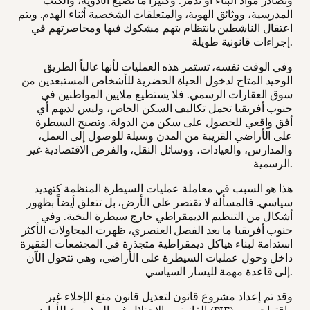
وتُصادر مواد البناء أو تُدمر. وكثيراً ما تضيع الأدوية، والكتب
المدرسية، ووثائق الهوية، والمتعلقات الشخصية أثناء الهدم. ويتم
اعتقال الناشطين بانتظام بتهم مشكوك فيها ومحاصرتهم في
إجراءات قانونية طويلة.
وفي الوقت نفسه، تستمر هذه العمليات لأنها غالباً الطريق
الوحيد المتاح لدخول الحياة الحضرية للأشخاص المستبعدين من
سوق العقارات الرسمي. فلا يستطيع ملايين المواطنين في
جنوب أفريقيا تحمل تكاليف السكن الخاص، وليس لديهم أي
أفق واقعي للحصول على سكن من الدولة. وتصبح السيطرة
على الأراضي القريبة من المدن وسيلة للوصول إلى العمل،
والمدارس، والعيادات، ووسائل النقل، والفرص الاقتصادية غير
الرسمية.
هذا هو السبب في معاملة عمليات السيطرة المنظمة كتهديد
سياسي. فالمسألة لا تقتصر على الأرض، بل تتعلق أيضاً بظهور
أشكال من التنظيم الديمقراطي خارج سيطرة النخبة. وفي
جنوب أفريقيا ما بعد الفصل العنصري، ظهرت المحاولات الأكثر
استدامة لبناء هياكل ديمقراطية متجذرة في المجتمعات الفقيرة
داخل وحول عمليات السيطرة على الأراضي، وهي تتحول الآن
إلى قاعدة مهمة لليسار السياسي.
وقد تم إعداد مشروع قانون لتعديل قانون منع الإخلاء غير