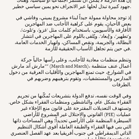
إن هذه الأزمة لا يمكن أن تستمر اجتماعيّاً أو سياسيّاً، وهناك
جهود كبيرة تبذل لحلها عبر الانجراف نحو يمين سياسي خطير.
إذ توجد محاولة ممولة جيداً لبناء مشروع يميني، وفاشي في
بعض الأحيان، يقوم على كراهية الأجانب ضد المهاجرين
الأفارقة والآسيويين، باستخدام كلمات مثل 'غزو'، و'تلوث'،
و'تطهير'، و'إبعاد'. ويُلقى باللوم على المهاجرين في انتشار
البطالة، والجريمة، ونقص المساكن، وانهيار الخدمات العامة،
في حين يتم تجاهل الأسباب الحقيقية للأزمة.
وتنظم منظمات معادية للأجانب، وعلى رأسها حالياً حركة
"مارش آند مارش" (March and March)، أعمال عنف منتظمة
في الشوارع، حيث تمنع المهاجرين والأقليات العرقية من دخول
المدارس والمستشفيات، وتقوم بترهيبهم وضربهم في
الطرقات.
وفي الوقت نفسه، تدفع الدولة بتشريعات تُمكّنها من تجريم
الفقراء بشكل عام، والناشطين ومنظمات الفقراء بشكل خاص.
وتستهدف التعديلات المقترحة على قانون منع الإخلاء غير
القانوني والاحتلال غير المشروع للأراضي (PIE) عمليات
السيطرة المنظمة على الأراضي تحديداً؛ وهي المساحات ذاتها
التي بنى فيها الفقراء والطبقة العاملة أقوى أشكال التنظيم
الذاتي الديمقراطي في جنوب أفريقيا بعد عهد الفصل العنصري