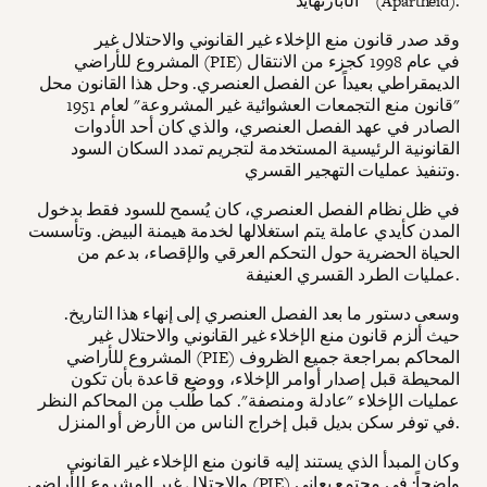
"الأبارتهايد" (Apartheid).
وقد صدر قانون منع الإخلاء غير القانوني والاحتلال غير
المشروع للأراضي (PIE) في عام 1998 كجزء من الانتقال
الديمقراطي بعيداً عن الفصل العنصري. وحل هذا القانون محل
"قانون منع التجمعات العشوائية غير المشروعة" لعام 1951
الصادر في عهد الفصل العنصري، والذي كان أحد الأدوات
القانونية الرئيسية المستخدمة لتجريم تمدد السكان السود
وتنفيذ عمليات التهجير القسري.
في ظل نظام الفصل العنصري، كان يُسمح للسود فقط بدخول
المدن كأيدي عاملة يتم استغلالها لخدمة هيمنة البيض. وتأسست
الحياة الحضرية حول التحكم العرقي والإقصاء، بدعم من
عمليات الطرد القسري العنيفة.
وسعى دستور ما بعد الفصل العنصري إلى إنهاء هذا التاريخ.
حيث ألزم قانون منع الإخلاء غير القانوني والاحتلال غير
المشروع للأراضي (PIE) المحاكم بمراجعة جميع الظروف
المحيطة قبل إصدار أوامر الإخلاء، ووضع قاعدة بأن تكون
عمليات الإخلاء "عادلة ومنصفة". كما طُلب من المحاكم النظر
في توفر سكن بديل قبل إخراج الناس من الأرض أو المنزل.
وكان المبدأ الذي يستند إليه قانون منع الإخلاء غير القانوني
والاحتلال غير المشروع للأراضي (PIE) واضحاً: في مجتمع يعاني