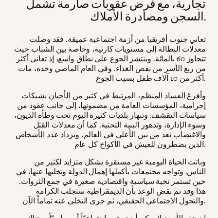
تجارية، مع فرض عقوبات صارمة تشمل
السجن ومصادرة الأملاك.
تعاني جنوب أفريقيا من أزمة اجتماعية عميقة. فقد وصلت
معدلات البطالة إلى مستويات كارثية، وخاصة بين الشباب حيث
تتجاوز 60 بالمائة. وينتشر الجوع على نطاق واسع، إذ تعاني أكثر
من ربع الأسر من نقص الغذاء. وفي العام الماضي وحده، مات
أكثر من 10 آلاف طفل بسبب الجوع.
وأفرغ الفساد المنظم، المرتبط في كثير من الأحيان بشبكات
إجرامية، المؤسسات العامة من مضمونها، إلى جانب عقود من
سياسات التقشف. وتنهار بلديات كثيرة اليوم تحت وطأة الديون،
وسوء الإدارة، وتدهور البنية التحتية. كما أن معدلات القتل
والاغتصاب تعد من بين الأعلى في العالم، ويزداد عدد الأشخاص
الذين يضطرون للعيش في الأكواخ كل عام.
وباتت الحياة اليومية غير مستقرة بشكل متزايد لكثير من
الناس. وتواجه مجتمعات بأكملها إهمال الدولة وتخليها عنها، في
حين تستمر نخبة سياسية واقتصادية صغيرة في جمع الثروات.
هذا وقد تم نقض الوعد بأن الديمقراطية ستجلب الكرامة
والتحول الاجتماعي الحقيقي، ثم جرى التخلي عنه تماماً الآن.