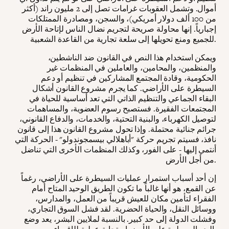
أموال. وتشمل العقوبات غرامات تصل إلى 2 مليون راند (أكثر
من 100 ألف دولار أمريكي)، والسجن، ومصادرة الممتلكات
إجبارياً. إنها محاولة صريحة لتجريم نضال الناس لإتاحة الأرض
للجميع ومنع تحويلها إلى سلعة تجارية من القاعدة الشعبية.
ويمكن استخدام هذا النص في القانون ضد الناشطين،
والمنظمين، والمحامين، والعاملين في المنظمات غير
الحكومية، وقادة المجتمع المشاركين في تنظيم أو دعم
السيطرة على الأراضي. كما يجرم مشروع القانون أشكال
البقاء الجماعي والتنظيم الذاتي التي تعد أساسية للحياة في
المجتمعات الفقيرة. فستصبح رسوم العضوية، والمساهمات
لتوصيل الكهرباء، والبنية التحتية، والخدمات، والدفاع القانوني،
جرائم جنائية محتملة. وإذا تحول مشروع القانون هذا إلى قانون
نافذ، فسيتم تجريم حركة "أباهلالي بيسمجوندولو" - الحركة التي
أنتمي إليها - على الفور، وكذلك المنظمات الأخرى التي تناضل
من أجل الأرض.
إن أحد أسباب استمرار عمليات السيطرة على الأراضي، رغماً
عن القمع، هو أنها غالباً ما تكون الطريق الوحيد المتاح أمام
الفقراء لتأمين مكان للعيش قريباً من العمل، والمدارس،
ووسائل النقل، والحياة الحضرية. لقد فشل السوق التجاري،
وفشلت الدولة إلى حد كبير. بالنسبة لملايين البشر، يعد وضع