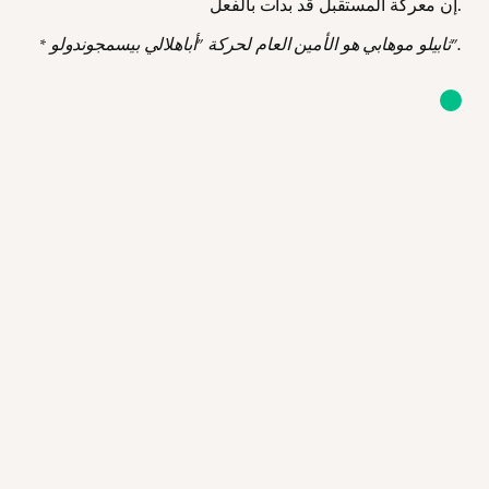
إن معركة المستقبل قد بدأت بالفعل.
* ثابيلو موهابي هو الأمين العام لحركة "أباهلالي بيسمجوندولو".