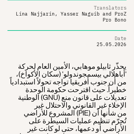
Translators
Lina Najjarin, Yasser Naguib
and
ProZ
Pro Bono
Date
25.05.2026
يحذّر ثابيلو موهابي، الأمين العام لحركة
'أباهلالي بيسمجوندولو' (سكان الأكواخ)،
من أن جنوب أفريقيا تواجه تحولاً استبدادياً
خطيراً. حيث اقترحت حكومة الوحدة
الوطنية (GNU) تعديلات على قانون منع
الإخلاء غير القانوني والاحتلال غير
المشروع للأراضي (PIE) من شأنها أن
تُجرّم تنظيم عمليات السيطرة على
الأراضي أو دعمها، حتى لو كانت غير