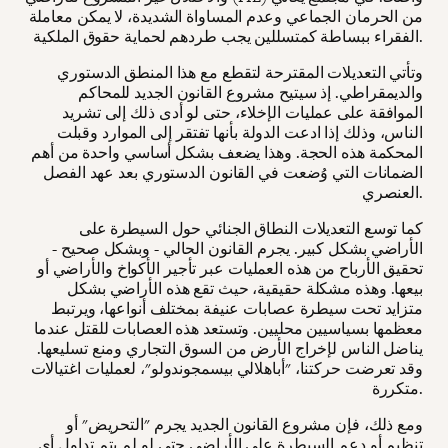
من الحرمان الجماعي وعدم المساواة الشديدة، لا يمكن معاملة
الفقراء ببساطة كمتسللين يجب طردهم لحماية حقوق الملكية.
وتأتي التعديلات المقترحة لتقطع مع هذا المنطق الدستوري
والديمقراطي. إذ سيتيح مشروع القانون الجديد للمحاكم
الموافقة على عمليات الإخلاء، حتى لو أدى ذلك إلى تشريد
الناس، وذلك إذا ادعت الدولة بأنها تفتقر إلى الموارد وقبلت
المحكمة هذه الحجة. وهذا يضعف بشكل أساسي واحدة من أهم
الضمانات التي وُضعت في القانون الدستوري بعد عهد الفصل
العنصري.
كما توسع التعديلات النطاق الجنائي حول السيطرة على
الأراضي بشكل كبير. يجرم القانون الحالي - وبشكل صحيح -
تحقيق الأرباح من هذه العمليات عبر تأجير الأكواخ والأراضي أو
بيعها. وهذه مشكلة حقيقية، حيث تقع هذه الأراضي بشكل
متزايد تحت سيطرة عصابات عنيفة بمختلف أنواعها، ويرتبط
معظمها بسياسيين محليين. وتستعد هذه العصابات للقتل عندما
يناضل الناس لإخراج الأرض من السوق التجاري ومنع تسليعها.
وقد تعرضت حركتنا، "أباهلالي بيسمجوندولو"، لعمليات اغتيالات
متكررة.
ومع ذلك، فإن مشروع القانون الجديد يجرم "التحريض" أو
تنظيم أو دعم السيطرة على الأراضي حتى لو لم يتم تداول أي