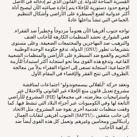
القسرية المتاحة للدولة. إن القانون الذي تم إدخاله في الأصل
لوضع حدود دستورية للإخلاء يتم إعادة صياغته الآن ليصبح أداة
أكثر عدوانية لقمع السيطرة على الأراضي وأشكال التنظيم
الجماعي التي تنشأ بداخلها عادةً.
تواجه جنوب أفريقيا الآن هجوماً مزدوجاً وخطيراً ضد الفقراء.
ففي الشوارع، تحشد المنظمات الكارهة للأجانب العنف
والترهيب ضد المهاجرين والمجتمعات الضعيفة. وعلى مستوى
الدولة، تدفع حكومة الوحدة الوطنية (GNU) بتشريعات تطور
التجريم والقمع ضد السيطرة على الأراضي والمنظمات الشعبية
القاعية. وتدفع هذه القوى معاً نحو استجابة أكثر استبداداً للأزمة
الاجتماعية؛ استجابة تسعى إلى احتواء الفقراء بدلاً من معالجة
الظروف التي تنتج الفقر والإقصاء في المقام الأول.
وتعقد حركة "أباهلالي بيسمجوندولو" اجتماعات لمناقشة
مشروع تعديل قانون منع الإخلاء غير القانوني والاحتلال غير
المشروع للأراضي (PIE) واستراتيجيات معارضته، في مجمعاتها
التابعة لها وفي الكوميونات عبر أجزاء البلاد التي تنشط فيها. كما
وقفت منظمات تقدمية أخرى بقوة ضد المشروع، مثل الاتحاد
الجنوب أفريقي لنقابات العمال (SAFTU)، إلى جانب مثقفين
راديكاليين ومحامين وغيرهم. وتعمل كل هذه القوى أيضاً ضد
كراهية الأجانب.