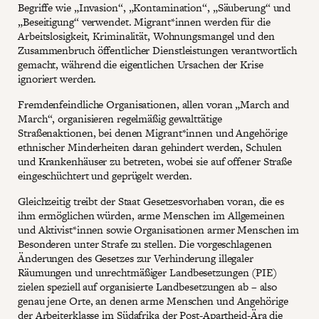
Begriffe wie „Invasion“, „Kontamination“, „Säuberung“ und
„Beseitigung“ verwendet. Migrant*innen werden für die
Arbeitslosigkeit, Kriminalität, Wohnungsmangel und den
Zusammenbruch öffentlicher Dienstleistungen verantwortlich
gemacht, während die eigentlichen Ursachen der Krise
ignoriert werden.
Fremdenfeindliche Organisationen, allen voran „March and
March“, organisieren regelmäßig gewalttätige
Straßenaktionen, bei denen Migrant*innen und Angehörige
ethnischer Minderheiten daran gehindert werden, Schulen
und Krankenhäuser zu betreten, wobei sie auf offener Straße
eingeschüchtert und geprügelt werden.
Gleichzeitig treibt der Staat Gesetzesvorhaben voran, die es
ihm ermöglichen würden, arme Menschen im Allgemeinen
und Aktivist*innen sowie Organisationen armer Menschen im
Besonderen unter Strafe zu stellen. Die vorgeschlagenen
Änderungen des Gesetzes zur Verhinderung illegaler
Räumungen und unrechtmäßiger Landbesetzungen (PIE)
zielen speziell auf organisierte Landbesetzungen ab – also
genau jene Orte, an denen arme Menschen und Angehörige
der Arbeiterklasse im Südafrika der Post-Apartheid-Ära die