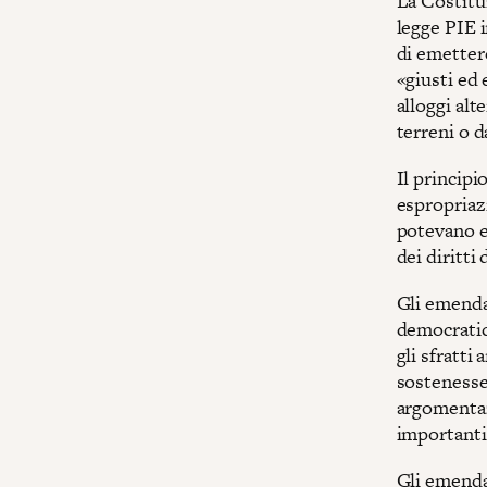
La Costitu
legge PIE i
di emettere
«giusti ed 
alloggi alt
terreni o da
Il principi
espropriaz
potevano e
dei diritti 
Gli emenda
democratic
gli sfratti
sostenesse 
argomentaz
importanti 
Gli emenda