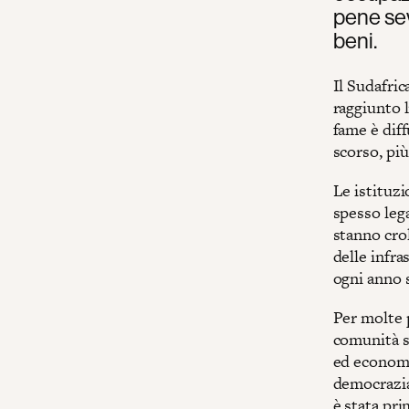
pene sev
beni.
Il Sudafric
raggiunto l
fame è diff
scorso, pi
Le istituz
spesso lega
stanno crol
delle infra
ogni anno 
Per molte p
comunità s
ed economi
democrazia
è stata pri