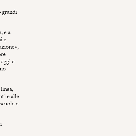
o grandi
, e a
i e
nazione»,
ere
loggi e
ono
linea,
ti e alle
scuole e
i