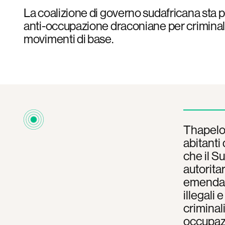
La coalizione di governo sudafricana sta p
anti-occupazione draconiane per criminaliz
movimenti di base.
Thapelo 
abitanti
che il S
autorita
emendam
illegali
criminal
occupazi