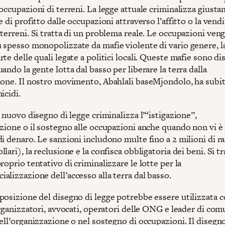
occupazioni di terreni. La legge attuale criminalizza giust
e di profitto dalle occupazioni attraverso l’affitto o la vendi
terreni. Si tratta di un problema reale. Le occupazioni ven
 spesso monopolizzate da mafie violente di vario genere, l
te delle quali legate a politici locali. Queste mafie sono di
ando la gente lotta dal basso per liberare la terra dalla
ione. Il nostro movimento, Abahlali baseMjondolo, ha subi
icidi.
l nuovo disegno di legge criminalizza l’“istigazione”,
azione o il sostegno alle occupazioni anche quando non vi è
i denaro. Le sanzioni includono multe fino a 2 milioni di r
lari), la reclusione e la confisca obbligatoria dei beni. Si tr
roprio tentativo di criminalizzare le lotte per la
alizzazione dell’accesso alla terra dal basso.
posizione del disegno di legge potrebbe essere utilizzata 
organizzatori, avvocati, operatori delle ONG e leader di com
ell’organizzazione o nel sostegno di occupazioni. Il disegno