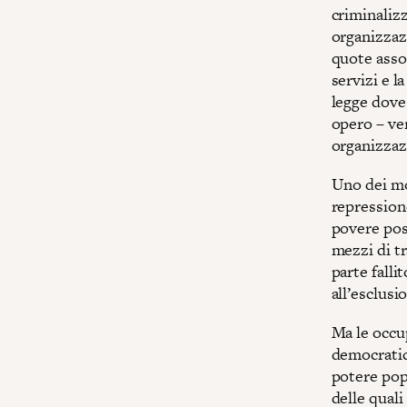
criminalizz
organizzaz
quote assoc
servizi e l
legge dove
opero – ve
organizzazi
Uno dei mo
repressione
povere poss
mezzi di tr
parte falli
all’esclusi
Ma le occu
democratic
potere pop
delle qual