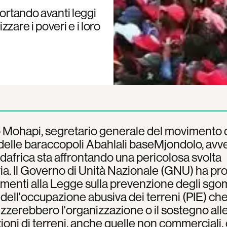
ortando avanti leggi
zare i poveri e i loro
Mohapi, segretario generale del movimento 
 delle baraccopoli Abahlali baseMjondolo, avv
udafrica sta affrontando una pericolosa svolta
ria. Il Governo di Unità Nazionale (GNU) ha pr
enti alla Legge sulla prevenzione degli sgo
 e dell'occupazione abusiva dei terreni (PIE) ch
izzerebbero l'organizzazione o il sostegno all
oni di terreni, anche quelle non commerciali,