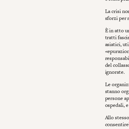
La crisi no
sforzi per 
È in atto u
tratti fasc
asiatici, u
«epurazion
responsabil
del collass
ignorate.
Le organiz
stanno orga
persone ap
ospedali, e
Allo stesso
consentireb