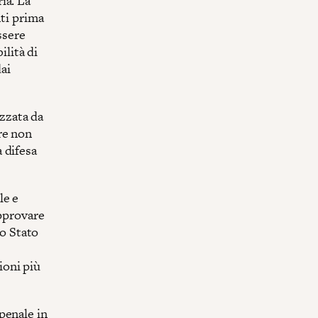
ia. La
nti prima
ssere
ilità di
dai
izzata da
re non
 difesa
le e
approvare
lo Stato
ioni più
penale in