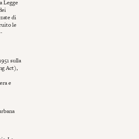
la Legge
dei
zate di
ruito le
-
1951 sulla
ng Act),
era e
 urbana