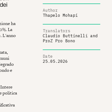
dei
Author
Thapelo Mohapi
azione ha
60%. La
Translators
e. L'anno
Claudio Buttinelli
and
ProZ Pro Bono
zata,
Date
omuni
25.05.2026
 degrado
mondo e
 Intere
 politica
ficativa