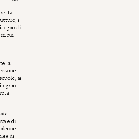
re. Le
utture, i
disegno di
in cui
te la
persone
scuole, ai
 in gran
reta
zate
va e di
 alcune
blee di