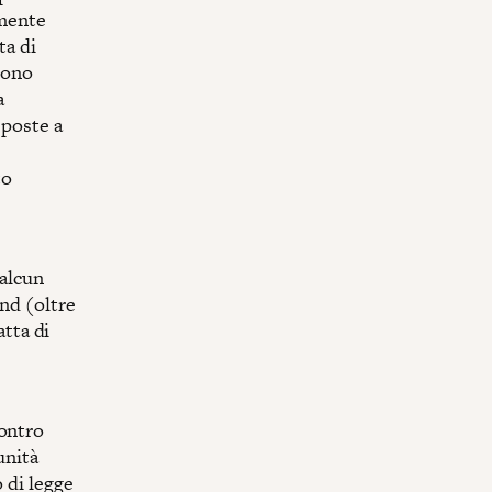
amente
ta di
gono
a
sposte a
to
 alcun
and (oltre
atta di
contro
unità
 di legge