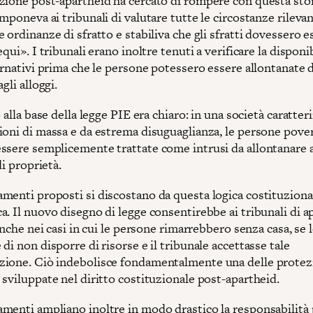
zione post-apartheid ha cercato di rompere con questa stor
mponeva ai tribunali di valutare tutte le circostanze rileva
 ordinanze di sfratto e stabiliva che gli sfratti dovessero e
equi». I tribunali erano inoltre tenuti a verificare la disponib
ernativi prima che le persone potessero essere allontanate 
gli alloggi.
o alla base della legge PIE era chiaro: in una società caratter
ioni di massa e da estrema disuguaglianza, le persone pove
ssere semplicemente trattate come intrusi da allontanare a
di proprietà.
menti proposti si discostano da questa logica costituziona
a. Il nuovo disegno di legge consentirebbe ai tribunali di 
 anche nei casi in cui le persone rimarrebbero senza casa, se 
di non disporre di risorse e il tribunale accettasse tale
ione. Ciò indebolisce fondamentalmente una delle protez
sviluppate nel diritto costituzionale post-apartheid.
menti ampliano inoltre in modo drastico la responsabilità 