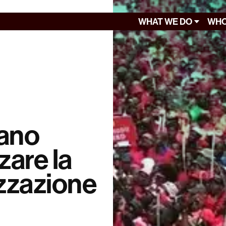
WHAT WE DO
WHO
cano
zare la
izzazione