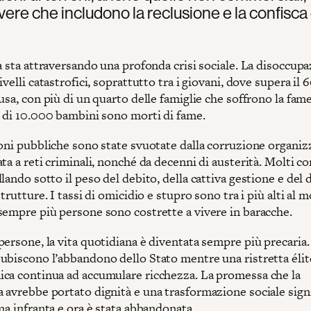
ere che includono la reclusione e la confisca 
a sta attraversando una profonda crisi sociale. La disoccup
ivelli catastrofici, soprattutto tra i giovani, dove supera il 
usa, con più di un quarto delle famiglie che soffrono la fam
ù di 10.000 bambini sono morti di fame.
ioni pubbliche sono state svuotate dalla corruzione organiz
ta a reti criminali, nonché da decenni di austerità. Molti c
lando sotto il peso del debito, della cattiva gestione e del
strutture. I tassi di omicidio e stupro sono tra i più alti al 
sempre più persone sono costrette a vivere in baracche.
ersone, la vita quotidiana è diventata sempre più precaria.
ubiscono l’abbandono dello Stato mentre una ristretta élite
ca continua ad accumulare ricchezza. La promessa che la
 avrebbe portato dignità e una trasformazione sociale signi
ma infranta e ora è stata abbandonata.