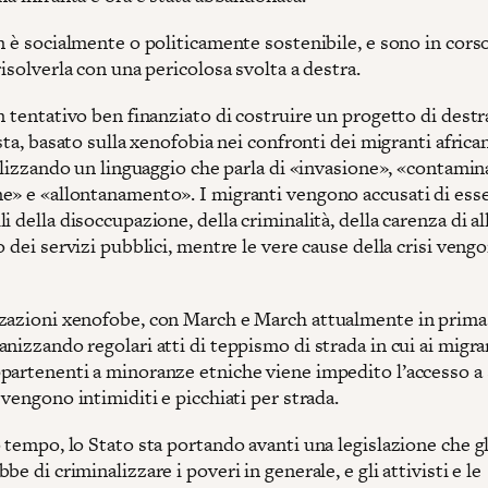
n è socialmente o politicamente sostenibile, e sono in cors
risolverla con una pericolosa svolta a destra.
n tentativo ben finanziato di costruire un progetto di destra
ista, basato sulla xenofobia nei confronti dei migranti african
tilizzando un linguaggio che parla di «invasione», «contami
e» e «allontanamento». I migranti vengono accusati di ess
i della disoccupazione, della criminalità, della carenza di al
o dei servizi pubblici, mentre le vere cause della crisi veng
zazioni xenofobe, con March e March attualmente in prima 
nizzando regolari atti di teppismo di strada in cui ai migran
partenenti a minoranze etniche viene impedito l’accesso a 
 vengono intimiditi e picchiati per strada.
 tempo, lo Stato sta portando avanti una legislazione che gl
be di criminalizzare i poveri in generale, e gli attivisti e le