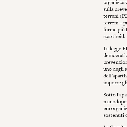
organizzaz
sulla prev
terreni (P
terreni – p
forme più 
apartheid.
La legge PI
democratica
prevenzion
uno degli s
dell’aparth
imporre gli
Sotto l’apa
manodopera
era organiz
sostenuti 