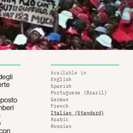
Available in
degli
English
erte
Spanish
Portuguese (Brazil)
oposto
German
mberi
French
Italian (Standard)
e
Arabic
e
Russian
 con