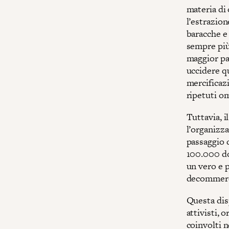
materia di 
l’estrazion
baracche e 
sempre più
maggior par
uccidere qu
mercificaz
ripetuti om
Tuttavia, i
l’organizz
passaggio d
100.000 dol
un vero e p
decommerci
Questa dis
attivisti, 
coinvolti n