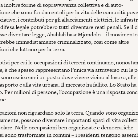
a inoltre forme di sopravvivenza collettiva e di auto-
ione che sono fondamentali per la vita delle comunità pove
iative, i contributi per gli allacciamenti elettrici, le infrastr
a difesa legale potrebbero tutti diventare reati penali. Se il 
sse diventare legge, Abahlali baseMjondolo – il movimento 
rrebbe immediatamente criminalizzato, così come altre
oni che lottano per la terra.
tivi per cui le occupazioni di terreni continuano, nonostan
, è che spesso rappresentano l’unica via attraverso cui le 
ono assicurarsi un posto dove vivere vicino al lavoro, alle 
asporto e alla vita urbana. Il mercato ha fallito. Lo Stato ha
to. Per milioni di persone, l’occupazione è una risposta conc
one.
pazioni non riguardano solo la terra. Quando sono organiz
amente, possono diventare importanti spazi di vita colletti
olare. Nelle occupazioni ben organizzate e democratiche –
i si sono trasformate in comuni – i residenti tengono assem