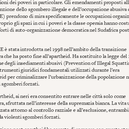
ioni dei poveri in particolare. Gli emendamenti proposti al
enzione dello sgombero illegale e dell’occupazione abusiva 
IE) prendono di mira specificamente le occupazioni organiz
roprio gli spazi in cui i poveri e la classe operaia hanno cost
forti di auto-organizzazione democratica nel Sudafrica post
E è stata introdotta nel 1998 nell’ambito della transizione
 che ha posto fine all’apartheid. Ha sostituito la legge del 
e degli insediamenti abusivi (Prevention of Illegal Squatti
trumenti giuridici fondamentali utilizzati durante l’era
eid per criminalizzare l’urbanizzazione della popolazione n
 sgomberi forzati.
rtheid, ai neri era consentito entrare nelle città solo come
, sfruttata nell’interesse della supremazia bianca. La vita
zata attorno al controllo razziale e all’esclusione, entrambi
da violenti sgomberi forzati.