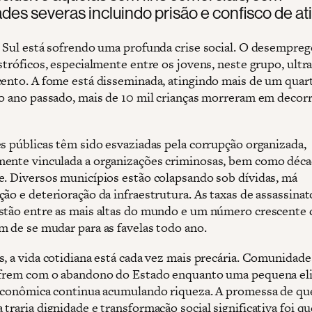
des severas incluindo prisão e confisco de ati
o Sul está sofrendo uma profunda crise social. O desempreg
astróficos, especialmente entre os jovens, neste grupo, ult
cento. A fome está disseminada, atingindo mais de um quar
No ano passado, mais de 10 mil crianças morreram em decor
es públicas têm sido esvaziadas pela corrupção organizada,
ente vinculada a organizações criminosas, bem como déca
e. Diversos municípios estão colapsando sob dívidas, má
ão e deterioração da infraestrutura. As taxas de assassinat
stão entre as mais altas do mundo e um número crescente 
m de se mudar para as favelas todo ano.
s, a vida cotidiana está cada vez mais precária. Comunidade
ofrem com o abandono do Estado enquanto uma pequena el
 econômica continua acumulando riqueza. A promessa de qu
traria dignidade e transformação social significativa foi qu