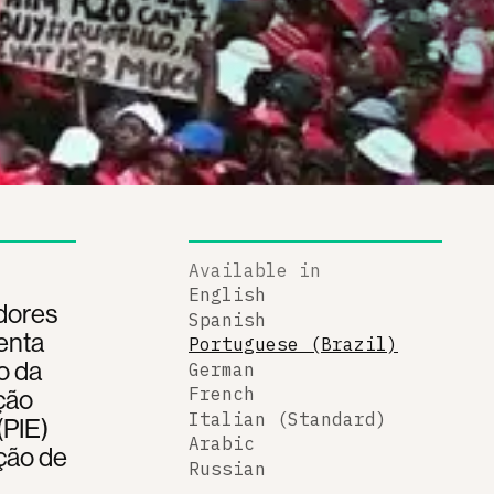
Available in
English
dores
Spanish
renta
Portuguese (Brazil)
o da
German
ção
French
Italian (Standard)
(PIE)
Arabic
ção de
Russian