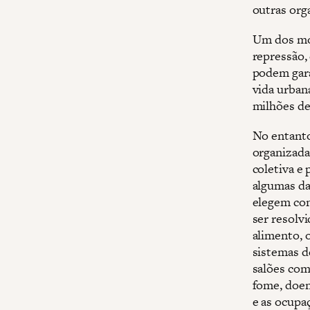
outras org
Um dos mot
repressão,
podem gara
vida urban
milhões de
No entanto
organizada
coletiva e
algumas da
elegem con
ser resolv
alimento, o
sistemas d
salões com
fome, doen
e as ocupa