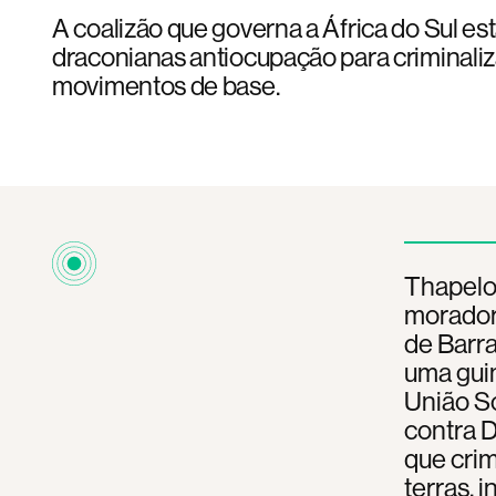
A coalizão que governa a África do Sul es
draconianas antiocupação para criminaliz
movimentos de base.
Thapelo
morador
de Barra
uma guin
União S
contra D
que crim
terras, 