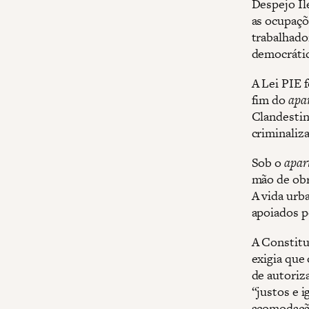
Despejo Il
as ocupaçõ
trabalhado
democrátic
A Lei PIE 
fim do
apa
Clandestin
criminaliza
Sob o
apar
mão de obr
A vida urb
apoiados p
A Constitu
exigia que
de autoriz
“justos e 
acomodação