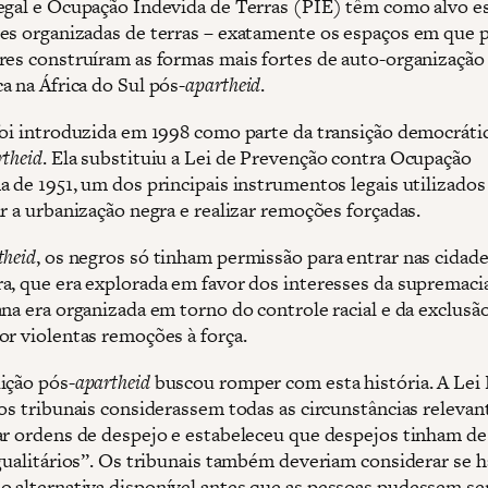
egal e Ocupação Indevida de Terras (PIE) têm como alvo es
es organizadas de terras – exatamente os espaços em que 
res construíram as formas mais fortes de auto-organização
a na África do Sul pós-
apartheid
.
foi introduzida em 1998 como parte da transição democráti
rtheid
. Ela substituiu a Lei de Prevenção contra Ocupação
a de 1951, um dos principais instrumentos legais utilizados
r a urbanização negra e realizar remoções forçadas.
theid
, os negros só tinham permissão para entrar nas cida
a, que era explorada em favor dos interesses da supremacia
ana era organizada em torno do controle racial e da exclusã
or violentas remoções à força.
ição pós-
apartheid
buscou romper com esta história. A Lei
 os tribunais considerassem todas as circunstâncias relevan
ar ordens de despejo e estabeleceu que despejos tinham de
igualitários”. Os tribunais também deveriam considerar se h
 alternativa disponível antes que as pessoas pudessem se