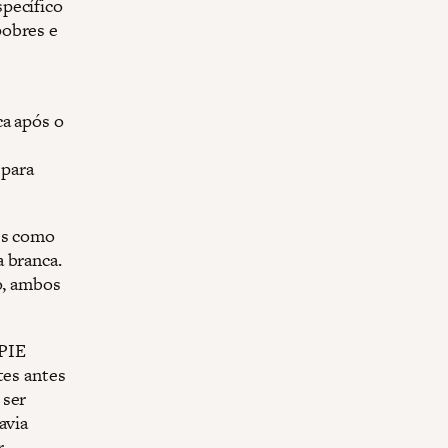
pecífico
pobres e
ca após o
 para
des como
 branca.
o, ambos
 PIE
tes antes
 ser
avia
r