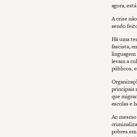
agora, est
A crise não
sendo feito
Há uma ten
fascista, e
linguagem 
levam a cu
públicos, e
Organizaçõ
principais
que migran
escolas e h
Ao mesmo t
criminaliz
pobres em 