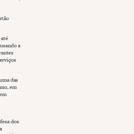
stão
 até
 usando a
rantes
erviços
uma das
ismo, em
 em
efesa dos
a