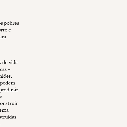
os pobres
orte e
ara
 de vida
cas –
niões,
s podem
 produzir
 e
construir
enta
struídas
.