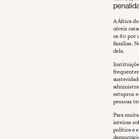
penalida
A África d
níveis cat
os 60 por 
famílias. 
dela.
Instituiçõ
frequentem
austeridad
administraç
estupros e
pessoas te
Para muita
inteiras s
política e
democracia 