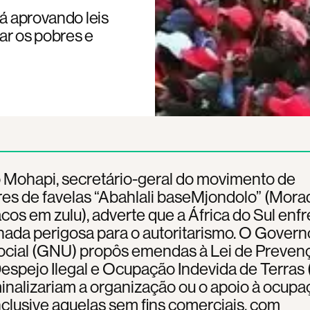
tá aprovando leis
ar os pobres e
 Mohapi, secretário-geral do movimento de
es de favelas “Abahlali baseMjondolo” (Mora
cos em zulu), adverte que a África do Sul enf
ada perigosa para o autoritarismo. O Govern
ocial (GNU) propôs emendas à Lei de Preven
espejo Ilegal e Ocupação Indevida de Terras 
inalizariam a organização ou o apoio à ocupa
inclusive aquelas sem fins comerciais, com