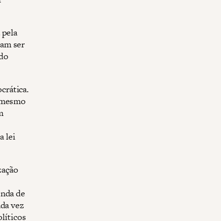
 pela
iam ser
 do
crática.
s mesmo
m
 lei
zação
enda de
ada vez
olíticos