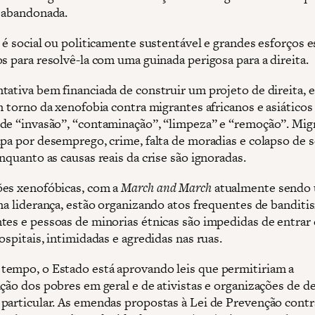
á abandonada.
 é social ou politicamente sustentável e grandes esforços e
s para resolvê-la com uma guinada perigosa para a direita.
tativa bem financiada de construir um projeto de direita, e
m torno da xenofobia contra migrantes africanos e asiáticos
de “invasão”, “contaminação”, “limpeza” e “remoção”. Mig
lpa por desemprego, crime, falta de moradias e colapso de s
nquanto as causas reais da crise são ignoradas.
es xenofóbicas, com a
March and March
atualmente sendo 
 na liderança, estão organizando atos frequentes de bandit
tes e pessoas de minorias étnicas são impedidas de entrar
ospitais, intimidadas e agredidas nas ruas.
empo, o Estado está aprovando leis que permitiriam a
ação dos pobres em geral e de ativistas e organizações de d
particular. As emendas propostas à Lei de Prevenção contr