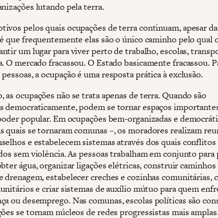
anizações lutando pela terra.
ivos pelos quais ocupações de terra continuam, apesar da
 é que frequentemente elas são o único caminho pelo qual 
ntir um lugar para viver perto de trabalho, escolas, transp
a. O mercado fracassou. O Estado basicamente fracassou. P
 pessoas, a ocupação é uma resposta prática à exclusão.
, as ocupações não se trata apenas de terra. Quando são
s democraticamente, podem se tornar espaços importantes
 poder popular. Em ocupações bem-organizadas e democráti
s quais se tornaram comunas –, os moradores realizam reu
selhos e estabelecem sistemas através dos quais conflito
idos sem violência. As pessoas trabalham em conjunto para
bter água, organizar ligações elétricas, construir caminhos
e drenagem, estabelecer creches e cozinhas comunitárias, 
unitários e criar sistemas de auxílio mútuo para quem enfr
ça ou desemprego. Nas comunas, escolas políticas são con
ções se tornam núcleos de redes progressistas mais amplas