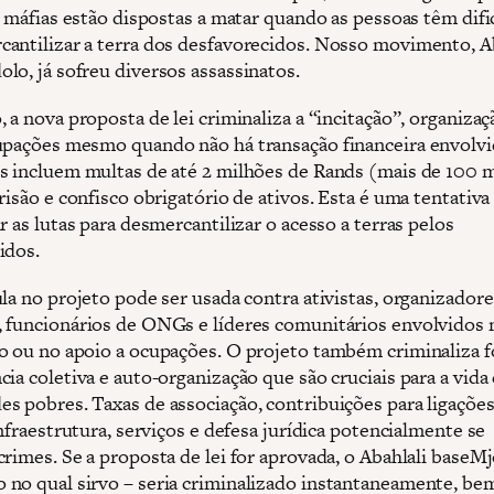
is máfias estão dispostas a matar quando as pessoas têm dif
antilizar a terra dos desfavorecidos. Nosso movimento, A
lo, já sofreu diversos assassinatos.
 a nova proposta de lei criminaliza a “incitação”, organiza
upações mesmo quando não há transação financeira envolvi
s incluem multas de até 2 milhões de Rands (mais de 100 m
risão e confisco obrigatório de ativos. Esta é uma tentativa
r as lutas para desmercantilizar o acesso a terras pelos
idos.
la no projeto pode ser usada contra ativistas, organizadore
 funcionários de ONGs e líderes comunitários envolvidos 
o ou no apoio a ocupações. O projeto também criminaliza 
ia coletiva e auto-organização que são cruciais para a vida
s pobres. Taxas de associação, contribuições para ligaçõe
infraestrutura, serviços e defesa jurídica potencialmente se
crimes. Se a proposta de lei for aprovada, o Abahlali baseM
no qual sirvo – seria criminalizado instantaneamente, b