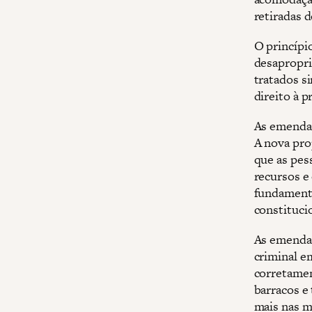
retiradas d
O princípi
desapropri
tratados s
direito à p
As emendas
A nova pro
que as pes
recursos e 
fundamenta
constituci
As emenda
criminal em
corretamen
barracos e
mais nas mã