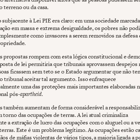
o terreno ou da casa.
o subjacente à Lei PIE era claro: em uma sociedade marcada
ação em massa e extrema desigualdade, os pobres não pod
implesmente como invasores a serem removidos na defesa
ropriedade.
 propostas rompem com esta lógica constitucional e demo
posta de lei permitiria que tribunais aprovassem despejo
soas ficassem sem teto se o Estado argumentar que não te
o tribunal aceitar tal argumento. Isso enfraquece
lmente uma das proteções mais importantes elaboradas na
onal pós-
apartheid
.
s também aumentam de forma considerável a responsabili
 torno das ocupações de terras. A lei atual criminaliza
te a extração de lucro das ocupações com o aluguel ou a v
 terras. Este é um problema legítimo. As ocupações estão c
os de máfias violentas de vários tipos, a maioria ligada a p