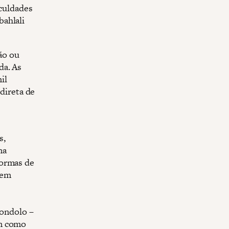
iculdades
bahlali
ção ou
da. As
il
 direta de
s,
na
formas de
 em
s
jondolo –
em como