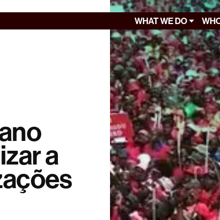
WHAT WE DO
WHO
cano
izar a
zações