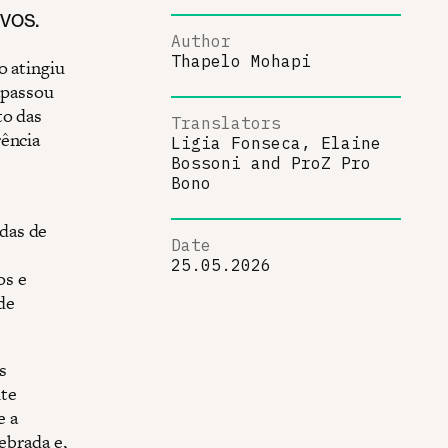
vos.
Author
Thapelo Mohapi
o atingiu
rapassou
to das
Translators
rência
Ligia Fonseca, Elaine
Bossoni
and
ProZ Pro
Bono
das de
Date
25.05.2026
os e
de
s
ite
e a
ebrada e,