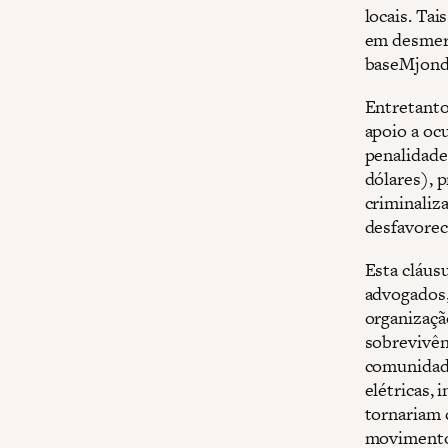
locais. Ta
em desmerc
baseMjondo
Entretanto,
apoio a oc
penalidade
dólares), p
criminaliza
desfavorec
Esta cláusu
advogados,
organizaçã
sobrevivênc
comunidade
elétricas, 
tornariam 
movimento 