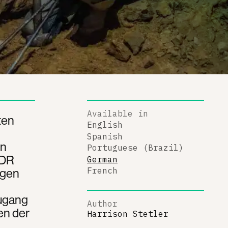
Available in
ten
English
Spanish
on
Portuguese (Brazil)
(DR
German
ngen
French
Zugang
Author
en der
Harrison Stetler