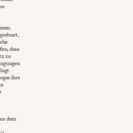
on
mmen.
 geebnet,
sche
fen, dass
tz zu
dingungen
higt
ogar ihre
im
e
aus dem
it