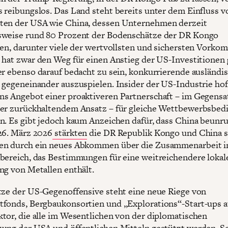
 reibungslos. Das Land steht bereits unter dem Einfluss v
ten der USA wie China, dessen Unternehmen derzeit
sweise rund 80 Prozent der Bodenschätze der DR Kongo
ren, darunter viele der wertvollsten und sichersten Vorko
 hat zwar den Weg für einen Anstieg der US-Investitionen
er ebenso darauf bedacht zu sein, konkurrierende ausländi
 gegeneinander auszuspielen. Insider der US-Industrie hof
s Angebot einer proaktiveren Partnerschaft – im Gegensa
er zurückhaltendem Ansatz – für gleiche Wettbewerbsbe
n. Es gibt jedoch kaum Anzeichen dafür, dass China beunru
26. März 2026
stärkten
die DR Republik Kongo und China s
en durch ein neues Abkommen über die Zusammenarbeit 
bereich, das Bestimmungen für eine weitreichendere lokal
ng von Metallen enthält.
tze der US-Gegenoffensive steht eine neue Riege von
fonds, Bergbaukonsortien und „Explorations“-Start-ups 
tor, die alle im Wesentlichen von der diplomatischen
ung der USA und öffentlichen Mitteln gestützt werden. Se