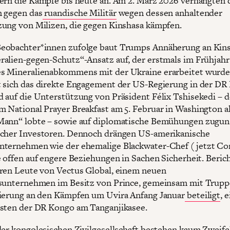
ern die Kämpfe bis heute an. Am 2. März 2026 verhängten
 gegen das
ruandische Militär
wegen dessen anhaltender
ung von Milizen, die gegen Kinshasa kämpfen.
eobachter*innen zufolge baut Trumps Annäherung an Kins
alien-gegen-Schutz“-Ansatz auf, der erstmals im Frühjahr
 Mineralienabkommens mit der Ukraine erarbeitet wurde.
 sich das direkte Engagement der US-Regierung in der DR
 auf die Unterstützung von Präsident Félix Tshisekedi – 
 National Prayer Breakfast am 5. Februar in Washington a
Mann“ lobte – sowie auf diplomatische Bemühungen zugun
cher Investoren. Dennoch drängen US-amerikanische
ternehmen wie der ehemalige Blackwater-Chef (jetzt Con
e offen auf engere Beziehungen in Sachen Sicherheit. Beric
ren Leute von Vectus Global, einem neuen
sunternehmen im Besitz von Prince, gemeinsam mit Trupp
ierung an den Kämpfen um Uvira Anfang Januar
beteiligt
, 
sten der DR Kongo am Tanganjikasee.
der kongolesischen Zivilgesellschaft bestehen kaum Zweifel