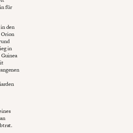
n für
 in den
 Orion
 rund
ieg in
e Guinea
it
gangenen
iarden
eines
 an
btrat.
,