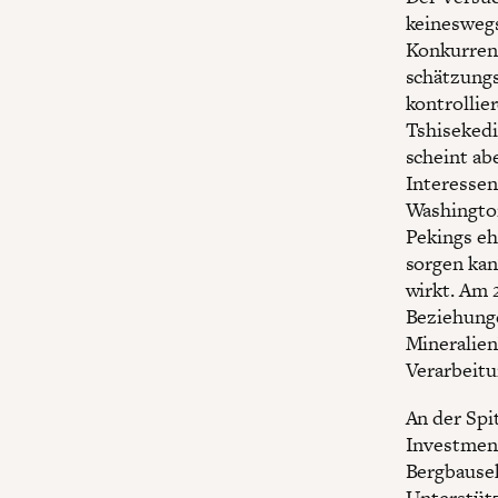
keineswegs
Konkurren
schätzung
kontrollie
Tshisekedi
scheint ab
Interessen
Washington
Pekings eh
sorgen kan
wirkt. Am 
Beziehung
Mineralien
Verarbeitu
An der Spi
Investment
Bergbausek
Unterstütz