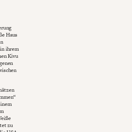
erung
iße Haus
en
in ihrem
nen Kivu
ngenen
wischen
hätzen
kommen“
einem
em
Weiße
tet zu