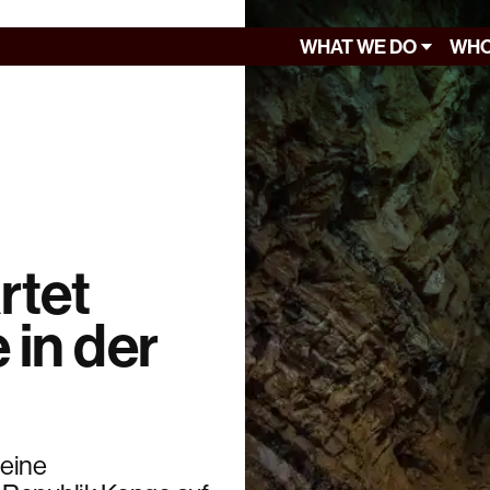
WHAT WE DO
WHO
rtet
 in der
 eine