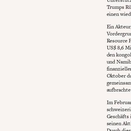
Trumps Rüc
einen wied
Ein Akteur
Vordergrun
Resource P
US$ 8,6 Mi
den kongol
und Namibi
finanziell
Oktober da
gemeinsame
aufbrachte
Im Februar
schweizeri
Geschäfts 
seinen Akt
Durch dies