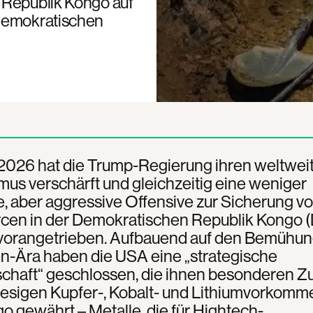
 Republik Kongo auf
 demokratischen
2026 hat die Trump-Regierung ihren weltwei
smus verschärft und gleichzeitig eine weniger
ge, aber aggressive Offensive zur Sicherung v
cen in der Demokratischen Republik Kongo 
vorangetrieben. Aufbauend auf den Bemühu
n-Ära haben die USA eine „strategische
schaft“ geschlossen, die ihnen besonderen 
iesigen Kupfer-, Kobalt- und Lithiumvorkomm
 gewährt – Metalle, die für Hightech-