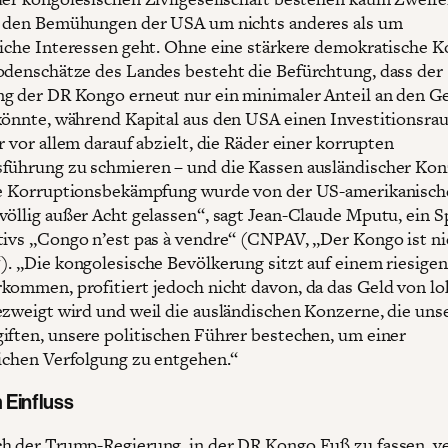
i den Bemühungen der USA um nichts anderes als um
liche Interessen geht. Ohne eine stärkere demokratische K
odenschätze des Landes besteht die Befürchtung, dass der
g der DR Kongo erneut nur ein minimaler Anteil an den 
könnte, während Kapital aus den USA einen Investitionsra
r vor allem darauf abzielt, die Räder einer korrupten
führung zu schmieren – und die Kassen ausländischer Kon
ie Korruptionsbekämpfung wurde von der US-amerikanisc
völlig außer Acht gelassen“, sagt Jean-Claude Mputu, ein 
tivs „Congo n’est pas à vendre“ (CNPAV, „Der Kongo ist ni
). „Die kongolesische Bevölkerung sitzt auf einem riesigen
kommen, profitiert jedoch nicht davon, da das Geld von lo
ezweigt wird und weil die ausländischen Konzerne, die uns
iften, unsere politischen Führer bestechen, um einer
lichen Verfolgung zu entgehen.“
Einfluss
h der Trump-Regierung, in der DR Kongo Fuß zu fassen, ve