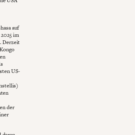
 die USA
hasa auf
 2025 im
 Derzeit
 Kongo
den
ls
sten US-
stellis)
hten
en der
einer
 daran,