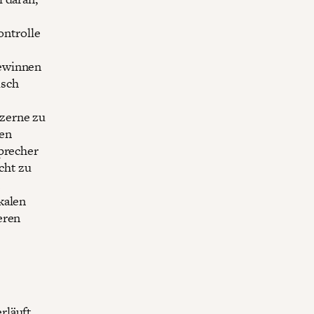
ontrolle
Gewinnen
usch
zerne zu
hen
Sprecher
cht zu
kalen
eren
rläuft