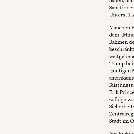
haben, dau
Sanktionen
Unterstütz
Manchen B
dem „Miner
Rahmen des
beschränkt
weitgehend
Trump beim
„mutigen 
amerikanis
Rüstungsun
Erik Princ
zufolge wa
Sicherheit
Zentralreg
Stadt im O
Aus Sicht 