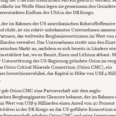
kkehr ins Weiße Haus legen sie gemeinsam den Grundstei
ererstarkten Einfluss der USA in der DR Kongo.
, der im Rahmen der US-amerikanischen Rohstoffoffensive
d rückt, ist ein relativ unbekanntes Unternehmen namens
artners, das weltweite Bergbauinvestitionen im Wert von
lliarden verwaltet. Das Unternehmen strebt nun den Einst
esischen Markt an, nachdem es sich bereits in Ländern wi
a etabliert hat, wo es Bauxit, Eisen und Lithium abbaut. M
er Unterstützung der US-Regierung gründete Orion im ver
s Orion Critical Minerals Consortium (Orion CMC), ein
s Investitionsvehikel, das Kapital in Höhe von US$ 4 Mill
.
 gab Orion CMC eine Partnerschaft mit dem anglo-
schen Bergbaugiganten Glencore bekannt, der im Rahmen 
im Wert von US$ 9 Milliarden einen Anteil von 40 Prozent
ivitäten in der DR Kongo an das US-geführte Konsortium a
e Partnerschaft erhalten Orion CMC und seine Investoren