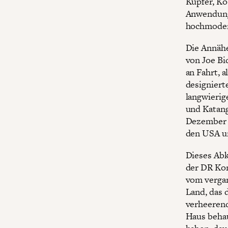
Kupfer, Ko
Anwendunge
hochmoder
Die Annähe
von Joe Bi
an Fahrt, 
designiert
langwierig
und Katang
Dezember d
den USA u
Dieses Ab
der DR Kon
vom verga
Land, das 
verheerend
Haus behau