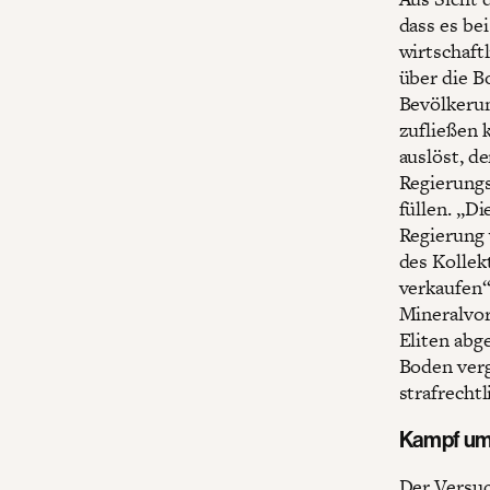
dass es be
wirtschaft
über die B
Bevölkerun
zufließen 
auslöst, de
Regierungs
füllen. „D
Regierung 
des Kollek
verkaufen“
Mineralvor
Eliten abg
Boden verg
strafrecht
Kampf um 
Der Versuc