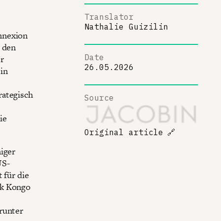
Translator
Nathalie Guizilin
nnexion
n den
Date
r
26.05.2026
in
rategisch
Source
ie
Original article
🔗
niger
US-
 für die
ik Kongo
runter