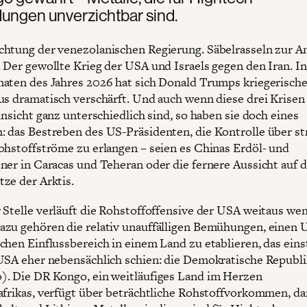
ngen unverzichtbar sind.
htung der venezolanischen Regierung. Säbelrasseln zur A
 Der gewollte Krieg der USA und Israels gegen den Iran. I
aten des Jahres 2026 hat sich Donald Trumps kriegerische
us dramatisch verschärft. Und auch wenn diese drei Krisen 
insicht ganz unterschiedlich sind, so haben sie doch eines
 das Bestreben des US-Präsidenten, die Kontrolle über st
ohstoffströme zu erlangen – seien es Chinas Erdöl- und
ner in Caracas und Teheran oder die fernere Aussicht auf d
ze der Arktis.
 Stelle verläuft die Rohstoffoffensive der USA weitaus we
zu gehören die relativ unauffälligen Bemühungen, einen 
chen Einflussbereich in einem Land zu etablieren, das einst
USA eher nebensächlich schien: die Demokratische Republ
. Die DR Kongo, ein weitläufiges Land im Herzen
afrikas, verfügt über beträchtliche Rohstoffvorkommen, da