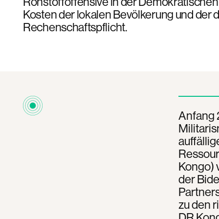
Rohstoffoffensive in der Demokratischen
Kosten der lokalen Bevölkerung und der
Rechenschaftspflicht.
Anfang 
Militari
auffälli
Ressour
Kongo) 
der Bide
Partner
zu den r
DR Kongo