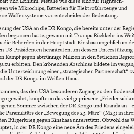
balt und Lithium. Metalle wie diese sind für Hightech-
n wie Mikrochips, Batterien für Elektrofahrzeuge und
ne Waffensysteme von entscheidender Bedeutung.
rung der USA an die DR Kongo, die bereits unter der Regi
den begonnen hatte, gewann mit Trumps Rückkehr ins We
als die Behörden in der Hauptstadt Kinshasa angeblich an d
en US-Präsidenten herantraten, um dessen Unterstützung 
en Kampf gegen abtrünnige Milizen in den östlichen Regio
a zu erbitten. Den krönenden Abschluss bildete im verga
ie Unterzeichnung einer „strategischen Partnerschaft“ z
nd der DR Kongo im Weißen Haus.
kommen, das den USA besonderen Zugang zu den Bodensc
go gewährt, knüpfte an das viel gepriesene „Friedensab
ngenen Sommer zwischen der DR Kongo und Ruanda an – 
die Paramilitärs der „Bewegung des 23. März“ (M23) in ihr
en Bürgerkrieg gegen Kinshasa unterstützt. Obwohl das 
ptet, in der DR Kongo eine neue Ära des Friedens eingelei