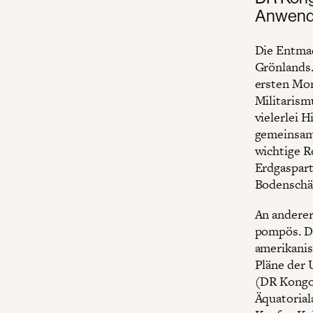
Anwendu
Die Entmac
Grönlands.
ersten Mon
Militarism
vielerlei H
gemeinsam:
wichtige R
Erdgaspart
Bodenschät
An anderer
pompös. Da
amerikanis
Pläne der 
(DR Kongo)
Äquatorial