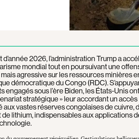
 d’année 2026, l’administration Trump a accé
tarisme mondial tout en poursuivant une offen
 mais agressive sur les ressources minières e
que démocratique du Congo (RDC). S’appuyan
rts engagés sous l’ère Biden, les États-Unis ont
tenariat stratégique » leur accordant un accès
ié aux vastes réserves congolaises de cuivre, 
t de lithium, indispensables aux applications d
chnologie.
on du gouvernement vénézuélien. Gesticulations bellique