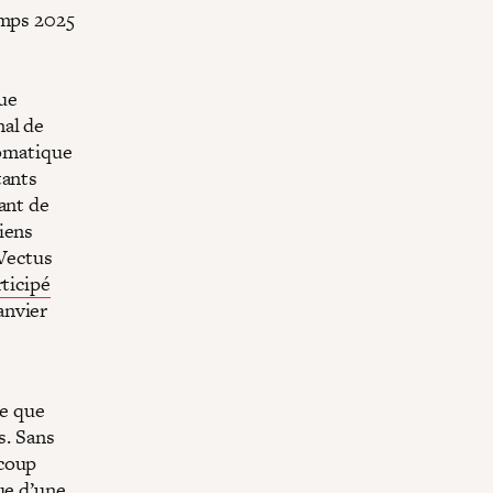
emps 2025
ue
nal de
lomatique
tants
ant de
iens
 Vectus
rticipé
anvier
te que
s. Sans
ucoup
ue d’une