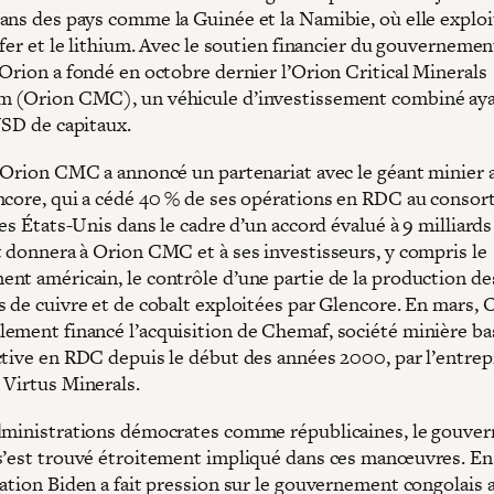
ans des pays comme la Guinée et la Namibie, où elle exploi
 fer et le lithium. Avec le soutien financier du gouvernemen
 Orion a fondé en octobre dernier l’Orion Critical Minerals
 (Orion CMC), un véhicule d’investissement combiné aya
USD de capitaux.
, Orion CMC a annoncé un partenariat avec le géant minier 
ncore, qui a cédé 40 % de ses opérations en RDC au consor
les États-Unis dans le cadre d’un accord évalué à 9 milliar
t donnera à Orion CMC et à ses investisseurs, y compris le
nt américain, le contrôle d’une partie de la production d
s de cuivre et de cobalt exploitées par Glencore. En mars, 
ement financé l’acquisition de Chemaf, société minière ba
ctive en RDC depuis le début des années 2000, par l’entrep
 Virtus Minerals.
dministrations démocrates comme républicaines, le gouve
s’est trouvé étroitement impliqué dans ces manœuvres. En
ation Biden a fait pression sur le gouvernement congolais a