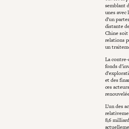
semblant d
unes avec l
d’un parte
distante de
Chine soit
relations 
un traitem
La contre-
fonds d’in
d’explorat
et des fin
ces acteur
renouvelé
L’un des a
relativeme
8,6 millia
actuelleme