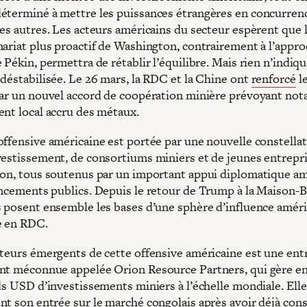
éterminé à mettre les puissances étrangères en concurrenc
es autres. Les acteurs américains du secteur espèrent que l
nariat plus proactif de Washington, contrairement à l’appro
 Pékin, permettra de rétablir l’équilibre. Mais rien n’indiqu
 déstabilisée. Le 26 mars, la RDC et la Chine ont
renforcé
l
par un nouvel accord de coopération minière prévoyant n
ent local accru des métaux.
offensive américaine est portée par une nouvelle constella
vestissement, de consortiums miniers et de jeunes entrepr
ion, tous soutenus par un important appui diplomatique am
ancements publics. Depuis le retour de Trump à la Maison-B
s posent ensemble les bases d’une sphère d’influence amér
e en RDC.
cteurs émergents de cette offensive américaine est une ent
nt méconnue appelée Orion Resource Partners, qui gère e
rds USD d’investissements miniers à l’échelle mondiale. Ell
nt son entrée sur le marché congolais après avoir déjà cons