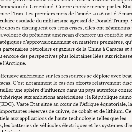
l’annexion du Groenland. Guerre choisie menée par les Éta
contre l’Iran. Les premiers mois de l’année 2026 ont été ma
culaire escalade du militarisme agressif de Donald Trump. 
e choses distinguent ces trois crises, elles ont néanmoins
a volonté du président américain d’exercer un contrôle sur
tratégiques d’approvisionnement en matières premières, qu’
s partenaires pétroliers et gaziers de la Chine à Caracas et 
u encore des perspectives plus lointaines liées aux richess
 l’Arctique.
’offensive américaine sur les ressources se déploie avec be
racas. C’est notamment le cas des efforts relativement disc
 tailler une sphère d’influence dans un pays autrefois consi
phérique aux ambitions américaines : la République démo
RDC). Vaste État situé au cœur de l’Afrique équatoriale, 
importantes réserves de cuivre, de cobalt et de lithium. C
iels aux applications de haute technologie telles que les
, les batteries de véhicules électriques et les systèmes d