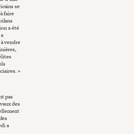
icains se
à faire
bilans
ion a été
 a
 à vendre
nières,
élites
ols
ciaires. »
nt pas
ivaux des
uellement
 des
edi a
n