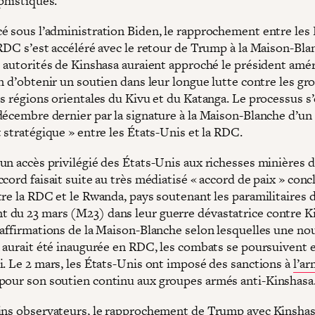
phistiqués.
é sous l’administration Biden, le rapprochement entre les 
 RDC s’est accéléré avec le retour de Trump à la Maison-Bla
s autorités de Kinshasa auraient approché le président amér
n d’obtenir un soutien dans leur longue lutte contre les gr
s régions orientales du Kivu et du Katanga. Le processus s’
décembre dernier par la signature à la Maison-Blanche d’un
 stratégique » entre les États-Unis et la RDC.
un accès privilégié des États-Unis aux richesses minières d
cord faisait suite au très médiatisé « accord de paix » concl
tre la RDC et le Rwanda, pays soutenant les paramilitaires 
du 23 mars (M23) dans leur guerre dévastatrice contre K
 affirmations de la Maison-Blanche selon lesquelles une no
x aurait été inaugurée en RDC, les combats se poursuivent 
i. Le 2 mars, les États-Unis ont imposé des sanctions à
l’a
pour son soutien continu aux groupes armés anti-Kinshasa
ins observateurs, le rapprochement de Trump avec Kinsha