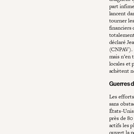
part infim
lancent da
tourner le
financiers 
totalement
déclaré Je
(CNPAV). «
mais n’en t
locales et 
achètent no
Guerres d
Les effort
sans obstac
États-Unis
près de 80
actifs les 
ouvert la 