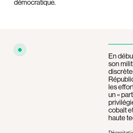
démocratique.
En début
son mili
discrète
Républi
les effo
un « par
privilég
cobalt e
haute te
Décapitati