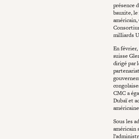
présence d
bauxite, le
américain,
Consortium
milliards 
En février
suisse Gle
dirigé par 
partenaria
gouverneme
congolaise
CMC a égal
Dubaï et a
américaine
Sous les a
américain 
l’administr