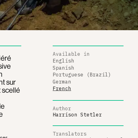
Available in
léré
English
sive
Spanish
n
Portuguese (Brazil)
t sur
German
 scellé
French
de
Author
e
Harrison Stetler
Translators
uses