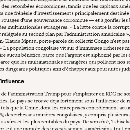
e des retombées économiques, tandis que les capitaux amér
ns une frénésie d’investissements principalement destinée 
s rouages d’une gouvernance corrompue — et à gonfler les 
des multinationales étrangères. « La lutte contre la corrupt
 reléguée au second plan par l’administration américaine »,
an-Claude Mputu, porte-parole du collectif Congo n’est pas
 La population congolaise vit sur d’immenses richesses mi
ire aucun bénéfice, parce que l’argent est siphonné par les 
parce que les multinationales étrangères qui polluent nos s
s dirigeants politiques afin d’échapper aux poursuites judi
’influence
s de l’administration Trump pour s’implanter en RDC ne so
les. Le pays se trouve déjà fortement sous l’influence de r
 tels que la Chine, dont les entreprises contrôleraient act
 % des richesses minières congolaises, y compris plusieurs
plus sûrs et les plus rentables du pays. De son côté, Tshisek
porte à une montée des investissements américains, tout e