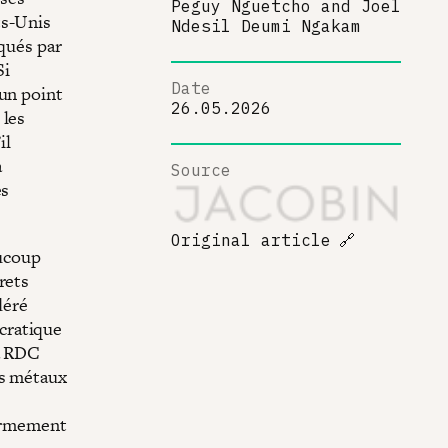
Peguy Nguetcho
and
Joel
ts-Unis
Ndesil Deumi Ngakam
rqués par
Si
Date
 un point
26.05.2026
 les
il
à
Source
es
Original article
🔗
aucoup
rets
déré
cratique
la RDC
es métaux
’armement