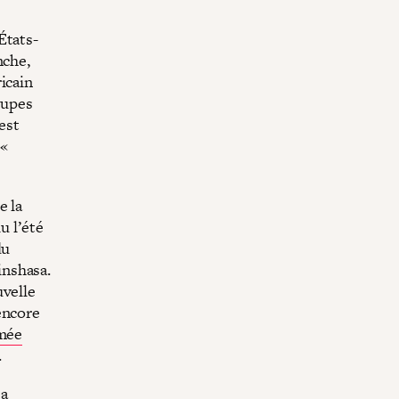
États-
nche,
icain
oupes
est
 «
e la
u l’été
du
inshasa.
uvelle
encore
rmée
.
sa