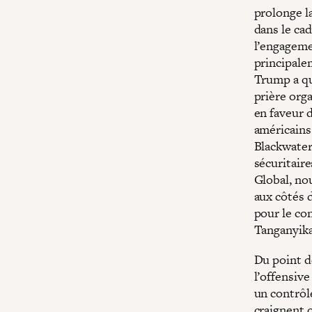
prolonge l
dans le cad
l’engageme
principale
Trump a qu
prière org
en faveur 
américains
Blackwater
sécuritaire
Global, no
aux côtés 
pour le con
Tanganyika
Du point de
l’offensive
un contrôl
craignent 