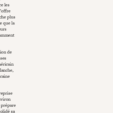
e les
’offre
che plus
e que la
eurs
otamment
tion de
ises
éricain
lanche,
icaine
reprise
nviron
e prépare
olidé sa