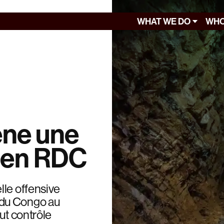
WHAT WE DO
WHO
ne une
e en RDC
lle offensive
 du Congo au
ut contrôle