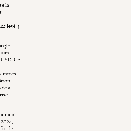
te la
t
nt levé 4
anglo-
tium
ds USD. Ce
es mines
Orion
sée à
rise
rnement
 2024,
fin de