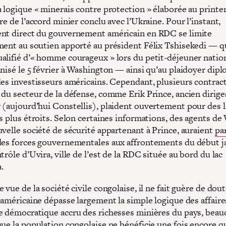
a logique « minerais contre protection » élaborée au print
re de l’accord minier conclu avec l’Ukraine. Pour l’instant,
nt direct du gouvernement américain en RDC se limite
ment au soutien apporté au président Félix Tshisekedi — q
alifié d’« homme courageux » lors du petit-déjeuner natio
anisé le 5 février à Washington — ainsi qu’au plaidoyer dip
des investisseurs américains. Cependant, plusieurs contrac
 du secteur de la défense, comme Erik Prince, ancien dirige
 (aujourd’hui Constellis), plaident ouvertement pour des l
s plus étroits. Selon certaines informations, des agents de
uvelle société de sécurité appartenant à Prince, auraient
pa
des forces gouvernementales aux affrontements du début j
trôle d’Uvira, ville de l’est de la RDC située au bord du lac
.
 vue de la société civile congolaise, il ne fait guère de dou
 américaine dépasse largement la simple logique des affaire
e démocratique accru des richesses minières du pays, bea
que la population congolaise ne bénéficie une fois encore q