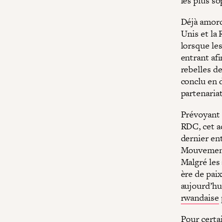
les plus so
Déjà amorc
Unis et la
lorsque le
entrant afi
rebelles de
conclu en 
partenariat
Prévoyant 
RDC, cet ac
dernier en
Mouvement 
Malgré les
ère de pai
aujourd’hu
rwandaise
Pour certa