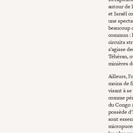
autour de 
et Israël 
une specta
beaucoup d
commun : l
circuits s
s’agisse de
Téhéran, o
minières de
Ailleurs, l
moins de f
visant à se
comme péri
du Congo (
possède d’
sont essent
micropuces