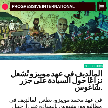
PROGRESSIVE
INTERNATIONAL
GEOPOLITICS
المالديف في عهد موييزو تُشعل
نزاعًا حول السيادة على جزر
شاغوس.
في عهد محمد موييزو، تطعن المالديف في
مطالبة موريشيوس بالسيادة على أرخبيل