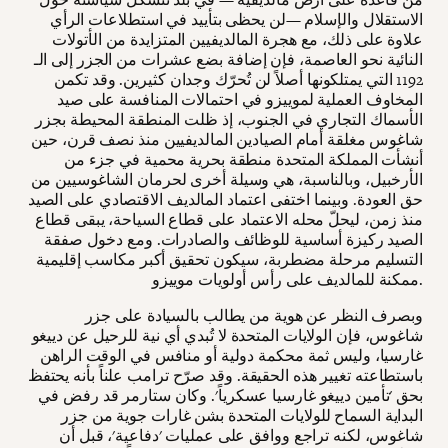
الاستقلال والإسلام —لن يحظى بتأييد في استطلاعات الرأي
علاوة على ذلك، مع هجرة المالديفيين المتزايدة من الأتولات
النائية نحو العاصمة، فإن إضافة بضع عشرات من الجزر إلى الـ
1192 التي يمتلكونها أصلاً لن تُحرّك وجدان كثيرين. وقد تكمن
المخاوف العملية لموييزو في احتمالات المنافسة على صيد
الأسماك التجاري في الجنوب، إذ ظلت المنطقة المحيطة بجزر
شاغوس مغلقة أمام الصيادين المالديفيين منذ نصف قرن، حين
أنشأت المملكة المتحدة منطقة بحرية محمية في جزء من
الأرخبيل، وبالناسبة، هي وسيلة أخرى لحرمان الشاغوسيين من
حق العودة. وبينما اختفى اعتماد المالديف الاقتصادي على الصيد
منذ زمن، ليحلّ محله الاعتماد على قطاع السياحة، يبقى قطاع
الصيد ركيزة أساسية للوظائف والصادرات. ومع دخول صفقة
التسليم مرحلة مضطربة، سيكون تحقيق أكبر مكاسب إقليمية
ممكنة للمالديف على رأس أولويات موييزو.
وبصرف النظر عن هوية من يطالب بالسيادة على جزر
شاغوس، فإن الولايات المتحدة لا تُبدي أي نية للرحيل عن دييغو
غارسيا، وليس ثمة محكمة دولية أو منافس في الوقت الراهن
باستطاعته تغيير هذه الحقيقة. وقد صرّح ترامب علناً بأنه يحتفظ
بحق 'تأمين دييغو غارسيا عسكرياً'. وكان ستارمر قد رفض في
البداية السماح للولايات المتحدة بشن غارات جوية من جزر
شاغوس، لكنه تراجع ووافق على عمليات 'دفاعية'، قبل أن