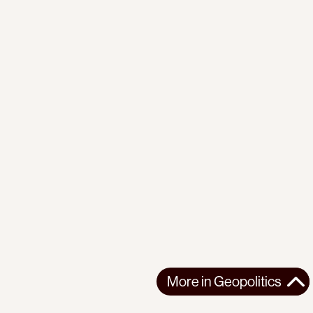
More in
Geopolitics