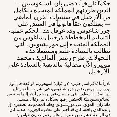
حكماً تاريخياً، قضى بأن الشاغوسيين —
الذين طردتهم المملكة المتحدة بالكامل
من الأرخبيل في ستينيات القرن الماضي
— يمتلكون حقاً قانونياً في العيش على
جزر شاغوس. وقد عرقل هذا الحكم عملية
التسليم المخططة لأرخبيل شاغوس من
المملكة المتحدة إلى موريشيوس، التي
تطالب بالسيادة عليه. ومستغلاً هذه
التحولات، طرح رئيس المالديف محمد
موييزو الآن مطالبةً مالديفية بالسيادة على
الأرخبيل.
نادراً ما يُذكر اسم جزيرة "دو كوان" المهجورة، الواقعة في أتول
بيروس بانهوس ضمن جزر شاغوس، في نشرات الأخبار. غير
أنها تصدّرت العناوين في منتصف فبراير، حين أبحر إليها ستة من
الشاغوسيين بنيّة الاستقرار فيها بشكل دائم. وقال ميسلي
مانداران، المولود في موريشيوس وقائد المجموعة الصغيرة، إن
والده الذي رافقه كان قد أُجبر على مغادرة الجزيرة عندما كان
في الرابعة عشرة من عمره. وأعلن وهم ينصبون خيامهم: