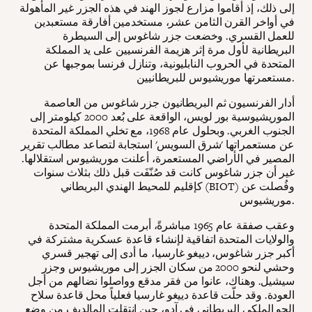
إلى ذلك، إذ أقاموا مزارع لجوز الهند في هذه الجزر غير المأهولة
في أواخر القرن الثامن عشر، مستخدمين أفارقة مستعبدين
للعمل القسري. وخضعت جزر شاغوس إلى السيطرة
البريطانية لأول مرة إثر هزيمة الفرنسيين على يد المملكة
المتحدة في الحروب النابليونية، وتنازل فرنسا بموجبها عن
مستعمرتها موريشيوس للبريطانيين.
أدار الفرنسيون ثم البريطانيون جزر شاغوس من العاصمة
الموريشيوسية بور لويس، الواقعة على بُعد 2000 كيلومتر إلى
الجنوب الغربي. وبحلول عام 1968، مع تخلي المملكة المتحدة
عن مستعمراتها 'شرق السويس' استجابة لتصاعد مطالب تقرير
المصير في الأراضي المستعمرة، أعلنت موريشيوس استقلالها.
غير أن جزر شاغوس كانت قد صُنّفَت قبل ذلك بثلاث سنوات
كإقليم للمحيط الهندي البريطاني (BIOT) وفُصلت عن
موريشيوس.
وعقب صفقة عام 1965 مباشرةً، أبرمت المملكة المتحدة
والولايات المتحدة اتفاقية لإنشاء قاعدة عسكرية مشتركة في
أكبر جزر شاغوس، دييغو غارسيا، ما أدى إلى تهجير قسري
وحشي لنحو 2000 من سكان الجزر إلى موريشيوس وجزر
سيشيل. وهناك، عانوا من فقر مدقع وواصلوا نضالهم من أجل
العودة. وقد حلّت قاعدة دييغو غارسيا فعلياً محل قاعدة سلاح
الجو الملكي البريطاني في آدو، حين انتقلت المالديف من وضع