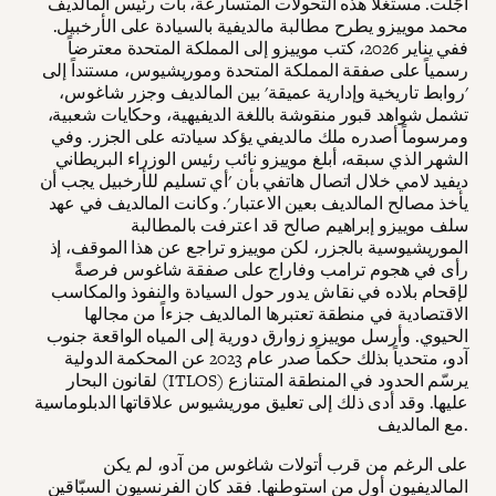
أُجّلت. مستغلاً هذه التحولات المتسارعة، بات رئيس المالديف
محمد موييزو يطرح مطالبة مالديفية بالسيادة على الأرخبيل.
ففي يناير 2026، كتب موييزو إلى المملكة المتحدة معترضاً
رسمياً على صفقة المملكة المتحدة وموريشيوس، مستنداً إلى
'روابط تاريخية وإدارية عميقة' بين المالديف وجزر شاغوس،
تشمل شواهد قبور منقوشة باللغة الديفيهية، وحكايات شعبية،
ومرسوماً أصدره ملك مالديفي يؤكد سيادته على الجزر. وفي
الشهر الذي سبقه، أبلغ موييزو نائب رئيس الوزراء البريطاني
ديفيد لامي خلال اتصال هاتفي بأن 'أي تسليم للأرخبيل يجب أن
يأخذ مصالح المالديف بعين الاعتبار'. وكانت المالديف في عهد
سلف موييزو إبراهيم صالح قد اعترفت بالمطالبة
الموريشيوسية بالجزر، لكن موييزو تراجع عن هذا الموقف، إذ
رأى في هجوم ترامب وفاراج على صفقة شاغوس فرصةً
لإقحام بلاده في نقاش يدور حول السيادة والنفوذ والمكاسب
الاقتصادية في منطقة تعتبرها المالديف جزءاً من مجالها
الحيوي. وأرسل موييزو زوارق دورية إلى المياه الواقعة جنوب
آدو، متحدياً بذلك حكماً صدر عام 2023 عن المحكمة الدولية
لقانون البحار (ITLOS) يرسّم الحدود في المنطقة المتنازع
عليها. وقد أدى ذلك إلى تعليق موريشيوس علاقاتها الدبلوماسية
مع المالديف.
على الرغم من قرب أتولات شاغوس من آدو، لم يكن
المالديفيون أول من استوطنها. فقد كان الفرنسيون السبّاقين