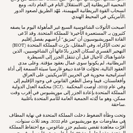
المحمية البريطانية إلى الاستقلال التام في العام ذاته، ومع
انسحاب القوة البريطانية المهيمنة، مُهّد الطريق لصعود الدور
الأمريكي في المحيط الهندي.
أصبحت الأتولات الشاغوسية السبع غير المأهولة اليوم ما يصفه
كثيرون بـ 'المستعمرة الأخيرة' للمملكة المتحدة. وقد ادّعى
القادة الموريشيوسيون أن "تمزيق" أراضيهم بفصل إقليم
(BIOT) تم تحت الإكراه. وفي المقابل، برّرت المملكة المتحدة
التهجير القسري لسكان الجزر بادّعائها أن الشاغوسيين، الذين
عاشوا هناك لأجيال قبل أن تنتقل الجزر إلى السيطرة
البريطانية، لم يكونوا سوى عمال بعقود مؤقتة. وعلى مدى
العقود التالية، تحوّلت قاعدة دييغو غارسيا سيئة السمعة إلى أداة
استراتيجية محورية في الحربين الأمريكيتين على العراق
وأفغانستان، فيما وصل الطعن القانوني في وجود الإقليم إلى
محكمة العدل الدولية (ICJ). وفي عام 2019، أوصت المحكمة
المملكة المتحدة بإعادة الجزر إلى موريشيوس في أقرب وقت
ممكن، وهو ما أيّدته الجمعية العامة للأمم المتحدة بأغلبية
ساحقة.
وتحت وطأة الضغوط دخلت المملكة المتحدة في نهاية المطاف
في مفاوضات مع موريشيوس عام 2022. وبعد ثلاث سنوات،
أُقرّت معاهدة تقضي بتسليم جزر شاغوس، مع احتفاظ المملكة
المتحدة بعقد إيجار لمدة 99 عاماً على دييغو غارسيا. وفي حين