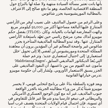
بأنها باتت تعتبر مسألة السيادة منتهية ولا صلة لها بالنزاع حول
المنطقة الاقتصادية الخالصة، وهو ما دفع صالح إلى الاعتراف
بالمطالبة الموريشيوسية بجزر شاغوس.
وعلى الرغم من حصول المالديف على نصيب أوفر من الأراضي
المتنازع عليها البالغة مساحتها أكثر من 92,000 كيلومتر مربع
بفضل حكم (ITLOS)، وجّهت المعارضة اتهامات بالخيانة. وكان
موييزو آنذاك مجرد مرشح رئاسي حين تعهّد باستعادة 'الأراضي
المتنازل عنها'. وقد تبدو المطالبة المالديفية المتأخرة بجزر
شاغوس غير واضحة المعالم غير أن المؤيدين يرون أن معاهدة
المملكة المتحدة وموريشيوس لن تُفضي إلا إلى تحويل 'خلل
استعماري' إلى 'احتيال استعماري جديد'. وتزعم حملة
'Maldivians4Chagos’، التي يُعدّ الديكتاتور المالديفي السابق
مأمون عبد القيوم من بين داعميها، أن النفوذ المالديفي على
الجزر يسبق الاستعمار الأوروبي. ويُشار إلى أن حكومة موييزو
تدرس خياراتها القانونية.
وبعد فوزه بالسلطة بناءً على برنامج انتخابي قومي، لا يخسر
موييزو شيئاً يُذكر من وراء مطالبته الجريئة بالجزر الواقعة
جنوب المالديف. غير أنه مع كون الوجود العسكري الأمريكي
والبريطاني في دييغو غارسيا يبدو شرطاً غير قابل للتفاوض في
أي تسوية، فإن احتمال قيام الولايات المتحدة بقصف غرب آسيا
من قاعدة على أرض مالديفية — في بلد تتشكّل سياسته حول