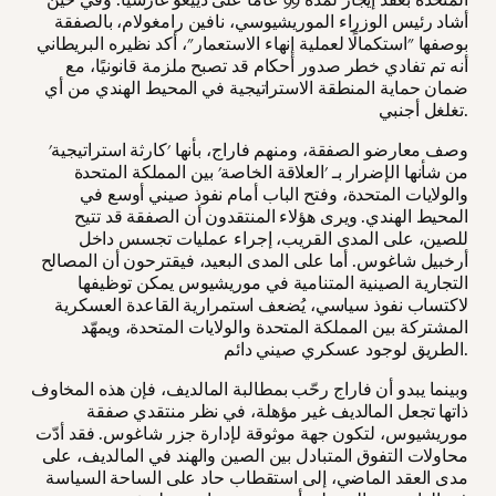
أشاد رئيس الوزراء الموريشيوسي، نافين رامغولام، بالصفقة
بوصفها "استكمالًا لعملية إنهاء الاستعمار"، أكد نظيره البريطاني
أنه تم تفادي خطر صدور أحكام قد تصبح ملزمة قانونيًا، مع
ضمان حماية المنطقة الاستراتيجية في المحيط الهندي من أي
تغلغل أجنبي.
وصف معارضو الصفقة، ومنهم فاراج، بأنها 'كارثة استراتيجية'
من شأنها الإضرار بـ 'العلاقة الخاصة' بين المملكة المتحدة
والولايات المتحدة، وفتح الباب أمام نفوذ صيني أوسع في
المحيط الهندي. ويرى هؤلاء المنتقدون أن الصفقة قد تتيح
للصين، على المدى القريب، إجراء عمليات تجسس داخل
أرخبيل شاغوس. أما على المدى البعيد، فيقترحون أن المصالح
التجارية الصينية المتنامية في موريشيوس يمكن توظيفها
لاكتساب نفوذ سياسي، يُضعف استمرارية القاعدة العسكرية
المشتركة بين المملكة المتحدة والولايات المتحدة، ويمهّد
الطريق لوجود عسكري صيني دائم.
وبينما يبدو أن فاراج رحّب بمطالبة المالديف، فإن هذه المخاوف
ذاتها تجعل المالديف غير مؤهلة، في نظر منتقدي صفقة
موريشيوس، لتكون جهة موثوقة لإدارة جزر شاغوس. فقد أدّت
محاولات التفوق المتبادل بين الصين والهند في المالديف، على
مدى العقد الماضي، إلى استقطاب حاد على الساحة السياسة