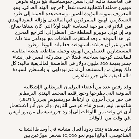
في العاصمة ماليه على أسس جيوسياسية، بلغ ذروته بخوض
موييزو حملته الانتخابية تحت شعار 'أخرجوا الهند' العدائي، وهو
المعروف بميوله المؤيدة للصين. وسعت هذه الحملة إلى طرد
العسكريين الهنود المتمركزين في المالديف وإزالة النفوذ الهندي
من البلاد، في مواجهة لسياسة 'الهند أولاً' التي كان يتبناها صالح.
وما إن تولّى موييزو السلطة حتى اضطر إلى التراجع المحرج
عن هذا الموقف، وقد استقرت العلاقات مع نيودلهي منذ ذلك
الحين. غير أن حملات استهدفت فعاليات اليوغا، وطرد
المستشارين العسكريين الهنود، وحملة مقاطعة هندية انتقامية
للمالديف كوجهة سياحية، فضلاً عن مشاركة الصين في إنشاء
جسر بقيمة 200 مليون دولار في العاصمة المالديفية ماليه؛ كل
ذلك يجعل من المستبعد أن تدعم نيودلهي أو واشنطن السيادةَ
المالديفية على جزر شاغوس."
وقد رفض عدد من أعضاء البرلمان البريطاني الإشكالية
القانونية التي يطرحها وجود إقليم المحيط الهندي البريطاني
(BIOT). في حين يرى آخرون أن ارتباط موريشيوس بجزر
شاغوس ليس سوى نتاج عرضي للتاريخ، وأثر من آثار الاستعمار
أدى في وقت من الأوقات إلى إدارة جزر سيشيل من بور لويس
في وقت من الأوقات.
أثارت معاهدة 2025 ردود أفعال متباينة في أوساط الشتات
الشاغوسي، البالغ اليوم نحو 10,000 شخص موزّعين بين