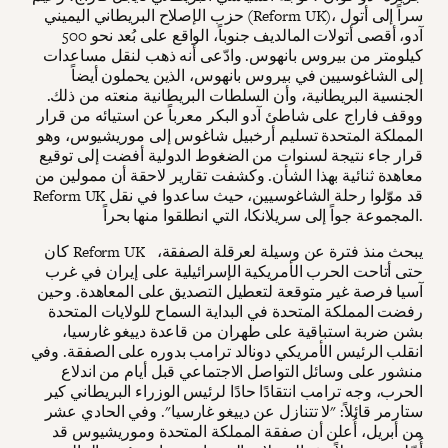
حزب الإصلاح البريطاني اليميني (Reform UK)، سراً إلى أتول
آدو، أقصى أتولات المالديف جنوباً، الواقع على بُعد نحو 500
كيلومتر من بيروس بانهوس. وادّعى أنه ذهب لنقل مساعدات
إلى الشاغوسيين في بيروس بانهوس، الذين يحملون أيضاً
الجنسية البريطانية، وأن السلطات البريطانية منعته من ذلك.
ووقف فاراج على شاطئ آدو البكر معرباً عن استيائه من قرار
المملكة المتحدة تسليم أرخبيل شاغوس إلى موريشيوس، وهو
قرار جاء نتيجة لسنوات من الضغوط الدولية أفضت إلى توقيع
معاهدة ثنائية بهذا الشأن. وكشفت تقارير لاحقة أن ممولين من
Reform UK قد موّلوا رحلة الشاغوسيين، حيث ساعدوا في نقل
المجموعة جواً إلى سريلانكا، التي انطلقوا منها بحراً.
كان Reform UK يبحث منذ فترة عن وسيلة لعرقلة الصفقة،
حتى أتاحت الحرب الأمريكية الإسرائيلية على إيران في غرب
آسيا فرصة غير متوقعة لتعطيل التصديق على المعاهدة. وحين
رفضت المملكة المتحدة في البداية السماح للولايات المتحدة
بشن ضربة استباقية على طهران من قاعدة دييغو غارسيا،
انقلب الرئيس الأمريكي دونالد ترامب بدوره على الصفقة. وفي
منشور على وسائل التواصل الاجتماعي قبل أيام من اندلاع
الحرب، وجه ترامب انتقادًا حادًا لرئيس الوزراء البريطاني كير
ستارمر قائلاً: "لا تتنازل عن دييغو غارسيا". وفي الحادي عشر
من أبريل، أُعلن أن صفقة المملكة المتحدة وموريشيوس قد