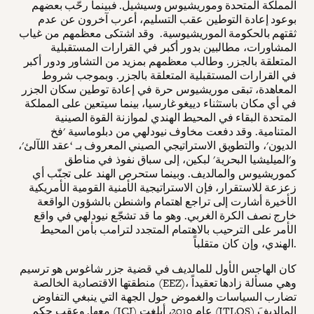
المملكة المتحدة وموريشيوس وسيشيل. فبينما رحّب بعضهم
بوعود إعادة التوطين عقب التسليم، أعرب آخرون عن عدم
ثقتهم بالحكومة الموريشيوسية. وقد اشتكى معظمهم من غياب
المشاورات، مطالبين بدور أكبر في القرارات المستقبلية
المتعلقة بالجزر. وطالب معظمهم بمزيد من التشاور ودور أكبر
في القرارات المستقبلية المتعلقة بالجزر. وبموجب شروط
المعاهدة، تبقى موريشيوس حرة في إعادة توطين سكان الجزر
في أي مكان باستثناء دييغو غارسيا، بينما سيتعين على المملكة
المتحدة البقاء في المحيط الهندي لموازنة القوة الصينية
المتنامية. وقد دفعت مخاوف نيودلهي من دبلوماسية 'فخ
الديون'، والتطويق الاستراتيجي الصيني المعروف بـ ‘عقد اللآلئ'،
و'الميليشيا البحرية' لبكين، إلى سباق نفوذ في مناطق
كموريشيوس والمالديف. وبينما ستحرص الهند على تجنّب أي
زعزعة للاستقرار، فإن الاستراتيجية الأمنية القومية الأمريكية
الأخيرة أشارت إلى تراجع اهتمام واشنطن بالشؤون الواقعة
خارج نصف الكرة الغربي. وهو ما قد تشجّع نيودلهي في واقع
الأمر على الترحيب بالاهتمام المتجدد لترامب بأمن المحيط
الهندي، وإن كان متقلباً.
كان الهاجس الأول للمالديف في قضية جزر شاغوس هو ترسيم
منطقتها الاقتصادية الخالصة (EEZ)، وهي مسألة زادها تعقيداً
تضارب السياسات والغموض حول الجهة التي ينبغي التفاوض
معها. وعقب حكم (ICJ) عام 2019، أبلغت (ITLOS) المالديفَ