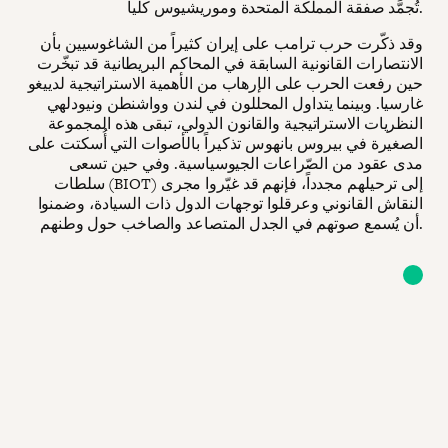
تُجمَّد صفقة المملكة المتحدة وموريشيوس كلياً.
وقد ذكّرت حرب ترامب على إيران كثيراً من الشاغوسيين بأن
الانتصارات القانونية السابقة في المحاكم البريطانية قد تبخّرت
حين رفعت الحرب على الإرهاب من الأهمية الاستراتيجية لدييغو
غارسيا. وبينما يتداول المحللون في لندن وواشنطن ونيودلهي
النظريات الاستراتيجية والقانون الدولي، تبقى هذه المجموعة
الصغيرة في بيروس بانهوس تذكيراً بالأصوات التي أُسكتت على
مدى عقود من الصّراعات الجيوسياسية. وفي حين تسعى
سلطات (BIOT) إلى ترحيلهم مجدداً، فإنهم قد غيّروا مجرى
النقاش القانوني وعرقلوا توجهات الدول ذات السيادة، وضمنوا
أن يُسمع صوتهم في الجدل المتصاعد والصاخب حول وطنهم.