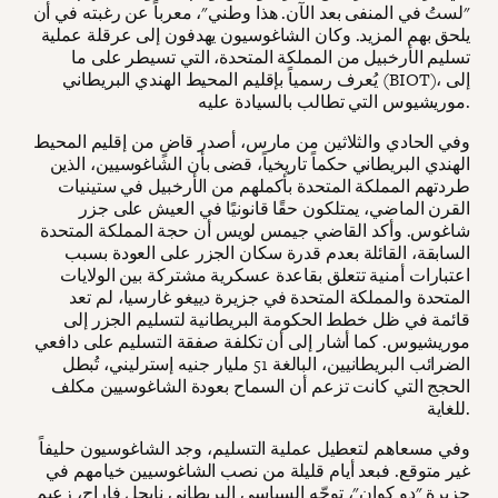
"لستُ في المنفى بعد الآن. هذا وطني"، معرباً عن رغبته في أن
يلحق بهم المزيد. وكان الشاغوسيون يهدفون إلى عرقلة عملية
تسليم الأرخبيل من المملكة المتحدة، التي تسيطر على ما
يُعرف رسمياً بإقليم المحيط الهندي البريطاني (BIOT)، إلى
موريشيوس التي تطالب بالسيادة عليه.
وفي الحادي والثلاثين من مارس، أصدر قاضٍ من إقليم المحيط
الهندي البريطاني حكماً تاريخياً، قضى بأن الشاغوسيين، الذين
طردتهم المملكة المتحدة بأكملهم من الأرخبيل في ستينيات
القرن الماضي، يمتلكون حقًا قانونيًا في العيش على جزر
شاغوس. وأكد القاضي جيمس لويس أن حجة المملكة المتحدة
السابقة، القائلة بعدم قدرة سكان الجزر على العودة بسبب
اعتبارات أمنية تتعلق بقاعدة عسكرية مشتركة بين الولايات
المتحدة والمملكة المتحدة في جزيرة دييغو غارسيا، لم تعد
قائمة في ظل خطط الحكومة البريطانية لتسليم الجزر إلى
موريشيوس. كما أشار إلى أن تكلفة صفقة التسليم على دافعي
الضرائب البريطانيين، البالغة 51 مليار جنيه إسترليني، تُبطل
الحجج التي كانت تزعم أن السماح بعودة الشاغوسيين مكلف
للغاية.
وفي مسعاهم لتعطيل عملية التسليم، وجد الشاغوسيون حليفاً
غير متوقع. فبعد أيام قليلة من نصب الشاغوسيين خيامهم في
جزيرة "دو كوان"، توجّه السياسي البريطاني نايجل فاراج، زعيم