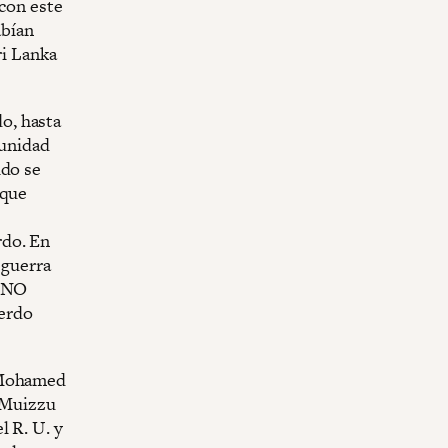
 con este
bían
ri Lanka
o, hasta
tunidad
ido se
aque
rdo. En
 guerra
 “NO
erdo
, Mohamed
, Muizzu
l R. U. y