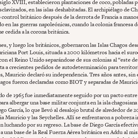
 siglo XVIII, establecieron plantaciones de coco, pobladas 
sclavizados, en las islas deshabitadas. El archipiélago de C
 control británico después de la derrota de Francia a manos
o en las guerras napoleónicas, cuando la colonia francesa d
e cedida a la corona británica.
es, y luego los británicos, gobernaron las Islas Chagos des
riciana Port Louis, situada a 2000 kilómetros hacia el suro
 con el Reino Unido separándose de sus colonias al “este d
ta a crecientes pedidos de autodeterminación para territor
s, Mauricio declaró su independencia. Tres años antes, sin
Chagos fueron declaradas como BIOT y separadas de Maurici
do de 1965 fue inmediatamente seguido por un pacto entre 
ara albergar una base militar conjunta en la isla chagosian
go García, lo que llevó al desalojo brutal de alrededor de 
ia Mauricio y las Seychelles. Allí se enfrentaron a pobreza
n luchando por su regreso. La base de Diego García efecti
a una base de la Real Fuerza Aérea británica en Addu al mi