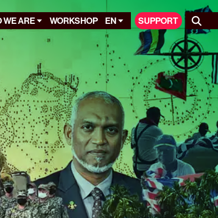
 WE ARE
WORKSHOP
EN
SUPPORT