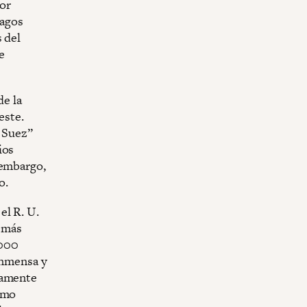
por
hagos
 del
e
de la
este.
e Suez”
ios
 embargo,
o.
el R. U.
a más
2000
 inmensa y
vamente
smo