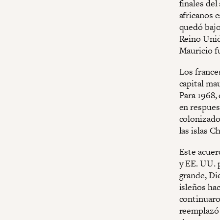
finales del
africanos e
quedó bajo
Reino Unid
Mauricio fu
Los frances
capital mau
Para 1968,
en respues
colonizado
las islas 
Este acuer
y EE. UU. p
grande, Die
isleños hac
continuaro
reemplazó 