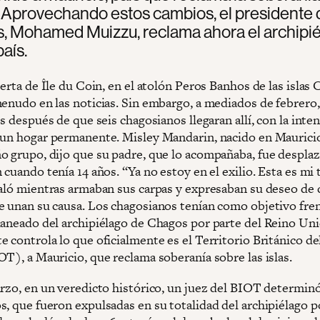
s. Aprovechando estos cambios, el presidente 
s, Mohamed Muizzu, reclama ahora el archipi
país.
ierta de Île du Coin, en el atolón Peros Banhos de las islas 
enudo en las noticias. Sin embargo, a mediados de febrero, 
es después de que seis chagosianos llegaran allí, con la inte
 un hogar permanente. Misley Mandarin, nacido en Mauricio
o grupo, dijo que su padre, que lo acompañaba, fue despla
 cuando tenía 14 años. “Ya no estoy en el exilio. Esta es mi 
ñaló mientras armaban sus carpas y expresaban su deseo de
e unan su causa. Los chagosianos tenían como objetivo fren
laneado del archipiélago de Chagos por parte del Reino Un
e controla lo que oficialmente es el Territorio Británico d
T), a Mauricio, que reclama soberanía sobre las islas.
arzo, en un veredicto histórico, un juez del BIOT determin
s, que fueron expulsadas en su totalidad del archipiélago p