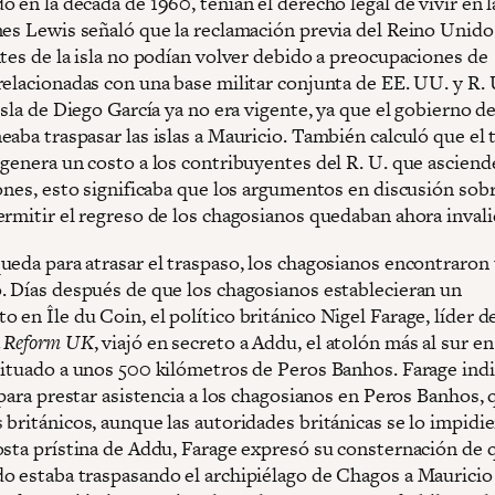
 en la década de 1960, tenían el derecho legal de vivir en la
mes Lewis señaló que la reclamación previa del Reino Unido
ntes de la isla no podían volver debido a preocupaciones de
relacionadas con una base militar conjunta de EE. UU. y R. 
isla de Diego García ya no era vigente, ya que el gobierno d
aba traspasar las islas a Mauricio. También calculó que el 
genera un costo a los contribuyentes del R. U. que asciende
ones, esto significaba que los argumentos en discusión sobr
ermitir el regreso de los chagosianos quedaban ahora inval
ueda para atrasar el traspaso, los chagosianos encontraron 
. Días después de que los chagosianos establecieran un
en Île du Coin, el político británico Nigel Farage, líder d
a
Reform UK
, viajó en secreto a Addu, el atolón más al sur en
situado a unos 500 kilómetros de Peros Banhos. Farage ind
 para prestar asistencia a los chagosianos en Peros Banhos,
británicos, aunque las autoridades británicas se lo impidie
osta prístina de Addu, Farage expresó su consternación de 
o estaba traspasando el archipiélago de Chagos a Maurici