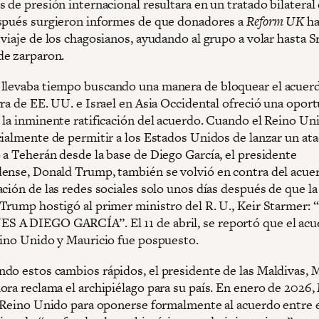
 de presión internacional resultara en un tratado bilateral
spués surgieron informes de que donadores a
Reform UK
ha
viaje de los chagosianos, ayudando al grupo a volar hasta S
de zarparon.
llevaba tiempo buscando una manera de bloquear el acuerd
rra de EE. UU. e Israel en Asia Occidental ofreció una opor
 la inminente ratificación del acuerdo. Cuando el Reino Un
cialmente de permitir a los Estados Unidos de lanzar un at
 a Teherán desde la base de Diego García, el presidente
ense, Donald Trump, también se volvió en contra del acue
ción de las redes sociales solo unos días después de que la
Trump hostigó al primer ministro del R. U., Keir Starmer:
A DIEGO GARCÍA”. El 11 de abril, se reportó que el acu
eino Unido y Mauricio fue pospuesto.
do estos cambios rápidos, el presidente de las Maldivas
ora reclama el archipiélago para su país. En enero de 2026
l Reino Unido para oponerse formalmente al acuerdo entre e