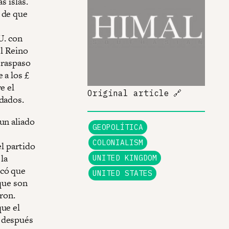
s islas.
 de que
U. con
el Reino
traspaso
 a los £
e el
Original article
🔗
idados.
un aliado
GEOPOLÍTICA
COLONIALISM
el partido
 la
UNITED KINGDOM
icó que
UNITED STATES
 que son
ron.
que el
o después