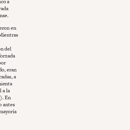
ico a
rada
nse.
ieron en
 Mientras
ón del
forzada
por
do, eran
cadas, a
mienta
 a la
). En
o antes
 mayoría