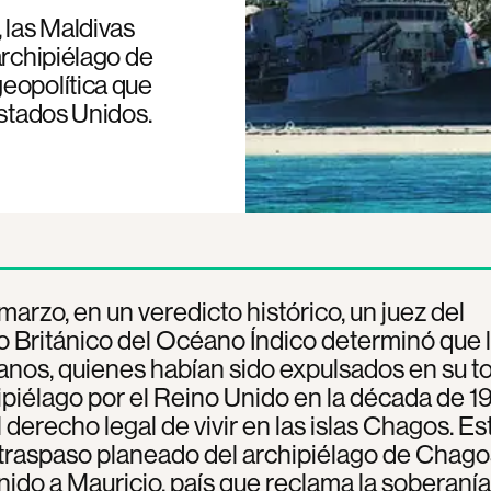
las Maldivas
archipiélago de
eopolítica que
Estados Unidos.
 marzo, en un veredicto histórico, un juez del
io Británico del Océano Índico determinó que 
nos, quienes habían sido expulsados en su to
ipiélago por el Reino Unido en la década de 1
l derecho legal de vivir en las islas Chagos. Es
 traspaso planeado del archipiélago de Chago
ido a Mauricio, país que reclama la soberaní