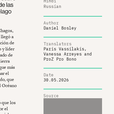
Hindi
de las
Russian
élago
Author
Daniel Bosley
Chagos,
llegó a
nción de
Translators
 y líder
Paris Vassilakis,
Vanessa Arreyes
and
zado de
ProZ Pro Bono
tierra
 que más
ar el
Date
ido, que
30.05.2026
el Océano
Source
ó que los
or el