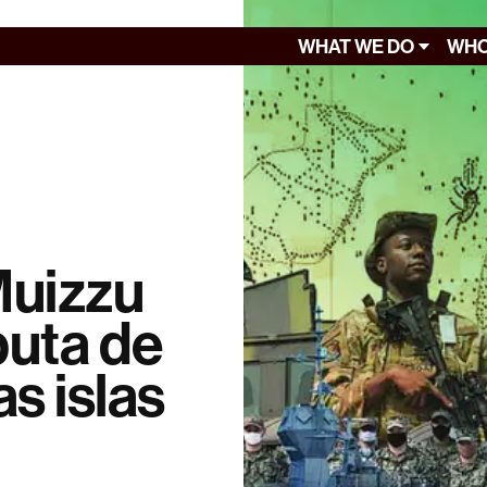
WHAT WE DO
WHO
Muizzu
puta de
s islas