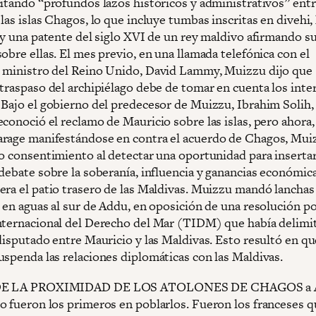
citando “profundos lazos históricos y administrativos” entr
las islas Chagos, lo que incluye tumbas inscritas en divehi, 
s y una patente del siglo XVI de un rey maldivo afirmando s
obre ellas. El mes previo, en una llamada telefónica con el
 ministro del Reino Unido, David Lammy, Muizzu dijo que
 traspaso del archipiélago debe de tomar en cuenta los inte
 Bajo el gobierno del predecesor de Muizzu, Ibrahim Solih, 
conoció el reclamo de Mauricio sobre las islas, pero ahora,
rage manifestándose en contra el acuerdo de Chagos, Mui
ho consentimiento al detectar una oportunidad para insertar
debate sobre la soberanía, influencia y ganancias económica
era el patio trasero de las Maldivas. Muizzu mandó lanchas
 en aguas al sur de Addu, en oposición de una resolución po
nternacional del Derecho del Mar (TIDM) que había delimi
disputado entre Mauricio y las Maldivas. Esto resultó en qu
uspenda las relaciones diplomáticas con las Maldivas.
DE LA PROXIMIDAD DE LOS ATOLONES DE CHAGOS a A
o fueron los primeros en poblarlos. Fueron los franceses q