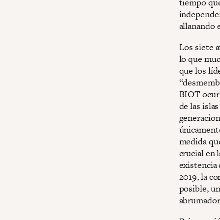
tiempo que
independenc
allanando 
Los siete 
lo que muc
que los lí
“desmembra
BIOT ocurr
de las isla
generacion
únicamente 
medida que
crucial en 
existencia 
2019, la co
posible, u
abrumador