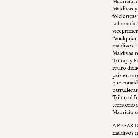
Mauricio, 
Maldivas y 
folclórica
soberanía s
viceprimer
“cualquier
maldivos.”
Maldivas re
Trump y Fa
retiro dic
país en un 
que consid
patrulleras
Tribunal I
territorio 
Mauricio s
A PESAR 
maldivos n