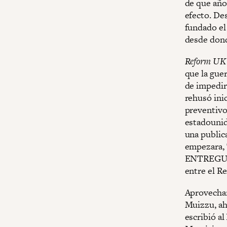
de que años
efecto. De
fundado el 
desde don
Reform UK
que la gue
de impedir
rehusó ini
preventivo
estadounid
una publica
empezara, 
ENTREGUES 
entre el R
Aprovechan
Muizzu, ah
escribió a