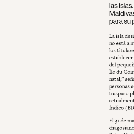
las isla
Maldiva
para su 
La isla des
no está a m
los titular
establecer
del pequeñ
Île du Coin
natal,” se
personas s
traspaso p
actualment
Índico (BIO
El 31 de m
chagosiano