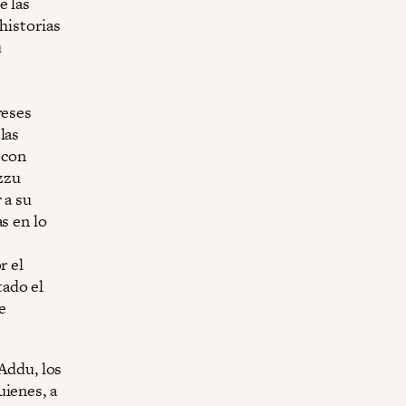
e las
historias
u
reses
las
 con
zzu
 a su
s en lo
r el
tado el
e
ddu, los
uienes, a