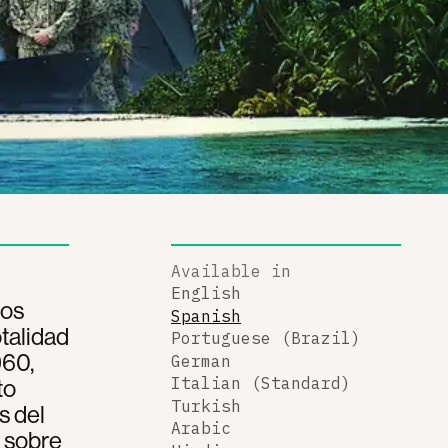
Available in
English
los
Spanish
talidad
Portuguese (Brazil)
960,
German
to
Italian (Standard)
Turkish
s del
Arabic
a sobre