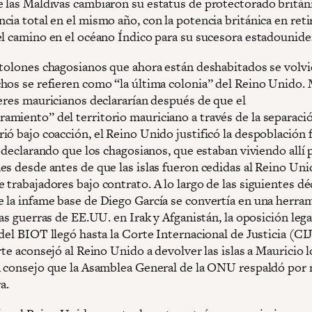
 las Maldivas cambiaron su estatus de protectorado britán
ia total en el mismo año, con la potencia británica en reti
el camino en el océano Índico para su sucesora estadounide
atolones chagosianos que ahora están deshabitados se volv
hos se refieren como “la última colonia” del Reino Unido.
deres mauricianos declararían después de que el
miento” del territorio mauriciano a través de la separaci
ió bajo coacción, el Reino Unido justificó la despoblación 
s declarando que los chagosianos, que estaban viviendo allí 
es desde antes de que las islas fueron cedidas al Reino Uni
trabajadores bajo contrato. A lo largo de las siguientes dé
 la infame base de Diego García se convertía en una herra
las guerras de EE.UU. en Irak y Afganistán, la oposición legal
del BIOT llegó hasta la Corte Internacional de Justicia (CIJ
rte aconsejó al Reino Unido a devolver las islas a Mauricio l
n consejo que la Asamblea General de la ONU respaldó por
a.