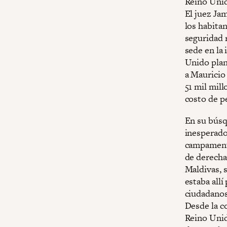
Reino Unido
El juez Ja
los habita
seguridad 
sede en la 
Unido plane
a Mauricio 
51 mil mill
costo de p
En su búsq
inesperado
campamento 
de derech
Maldivas, 
estaba allí
ciudadanos 
Desde la c
Reino Unid