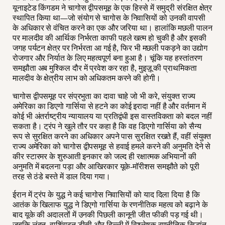
यूनाइटेड किंगडम ने चागोस द्वीपसमूह के एक हिस्से में समुद्री संरक्षित क्षेत्र
स्थापित किया था—जो संयोग से चागोस के निवासियों को उनकी वापसी
के अधिकार से वंचित करने का एक और जरिया था। हालांकि मछली पालन
पर मालदीव की आर्थिक निर्भरता काफी पहले खत्म हो चुकी है और इसकी
जगह पर्यटन क्षेत्र पर निर्भरता आ गई है, फिर भी मछली पकड़ने का उद्योग
रोजगार और निर्यात के लिए महत्वपूर्ण बना हुआ है। चूंकि यह हस्तांतरण
समझौता अब मुश्किल दौर में प्रवेश कर रहा है, मुइज़ू की प्राथमिकता
मालदीव के क्षेत्रीय लाभ को अधिकतम करने की होगी।
चागोस द्वीपसमूह पर संप्रभुता का दावा चाहे जो भी करे, संयुक्त राज्य
अमेरिका का डिएगो गार्सिया से हटने का कोई इरादा नहीं है और वर्तमान में
कोई भी अंतर्राष्ट्रीय न्यायालय या प्रतिद्वंधी इस वास्तविकता को बदल नहीं
सकता है। ट्रंप ने खुले तौर पर कहा है कि वह डिएगो गार्सिया को सैन्य
रूप से सुरक्षित करने का अधिकार अपने पास सुरक्षित रखते हैं, वहीं संयुक्त
राज्य अमेरिका को चागोस द्वीपसमूह से हवाई हमले करने की अनुमति देने से
कीर स्टारमर के शुरुआती इनकार को जल्द ही रक्षात्मक अभियानों की
अनुमति में बदलना पड़ा और आखिरकार यूके-मॉरीशस समझौते को पूरी
तरह से ठंडे बस्ते में डाल दिया गया।
ईरान में ट्रंप के युद्ध ने कई चागोस निवासियों को याद दिला दिया है कि
आतंक के खिलाफ युद्ध ने डिएगो गार्सिया के रणनीतिक महत्व को बढ़ाने के
बाद यूके की अदालतों में उनकी पिछली कानूनी जीत फीकी पड़ गई थी।
जबकि लंदन, वाशिंगटन डीसी और दिल्ली में विश्लेषक रणनीतिक सिद्धांत