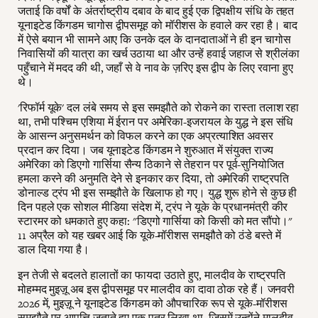
जताई कि वर्षों के अंतर्राष्ट्रीय दबाव के बाद हुई एक द्विपक्षीय संधि के तहत
यूनाइटेड किंगडम चागोस द्वीपसमूह को मॉरीशस के हवाले कर रहा है। बाद
में ऐसे बयान भी सामने आए कि उनके दल के दानदाताओं ने ही इन चागोस
निवासियों की यात्रा का खर्च उठाया था और उन्हें हवाई जहाज से श्रीलंका
पहुँचाने में मदद की थी, जहाँ से वे नाव के ज़रिए इस द्वीप के लिए रवाना हुए
थे।
'रिफॉर्म यूके' दल लंबे समय से इस समझौते को रोकने का रास्ता तलाश रहा
था, तभी पश्चिम एशिया में ईरान पर अमेरिका-इजरायल के युद्ध ने इस संधि
के आसन्न अनुसमर्थन को विफल करने का एक अप्रत्याशित अवसर
प्रदान कर दिया। जब यूनाइटेड किंगडम ने शुरुआत में संयुक्त राज्य
अमेरिका को डिएगो गार्सिया सैन्य ठिकाने से तेहरान पर पूर्व-सुनियोजित
हमला करने की अनुमति देने से इनकार कर दिया, तो अमेरिकी राष्ट्रपति
डोनाल्ड ट्रंप भी इस समझौते के खिलाफ हो गए। युद्ध शुरू होने से कुछ ही
दिन पहले एक सोशल मीडिया संदेश में, ट्रंप ने यूके के प्रधानमंत्री कीर
स्टारमर को धमकाते हुए कहा: "डिएगो गार्सिया को किसी को मत सौंपो।"
11 अप्रैल को यह खबर आई कि यूके-मॉरीशस समझौते को ठंडे बस्ते में
डाल दिया गया है।
इन तेजी से बदलते हालातों का फायदा उठाते हुए, मालदीव के राष्ट्रपति
मोहम्मद मुइज़ू अब इस द्वीपसमूह पर मालदीव का दावा ठोक रहे हैं। जनवरी
2026 में, मुइज़ू ने यूनाइटेड किंगडम को औपचारिक रूप से यूके-मॉरीशस
समझौते पर आपत्ति जताते हुए एक पत्र लिखा था, जिसमें उन्होंने मालदीव