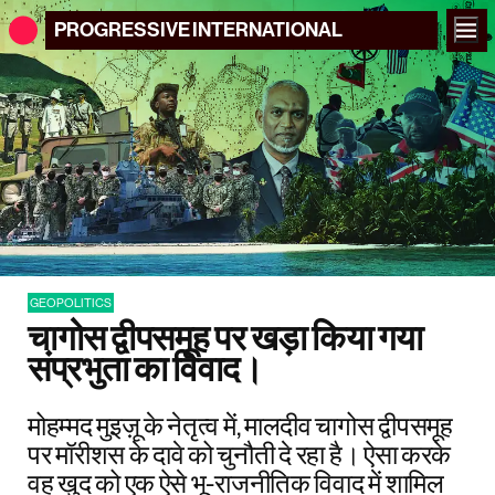
PROGRESSIVE
INTERNATIONAL
GEOPOLITICS
चागोस द्वीपसमूह पर खड़ा किया गया
संप्रभुता का विवाद।
मोहम्मद मुइज़ू के नेतृत्व में, मालदीव चागोस द्वीपसमूह
पर मॉरीशस के दावे को चुनौती दे रहा है। ऐसा करके
वह खुद को एक ऐसे भू-राजनीतिक विवाद में शामिल