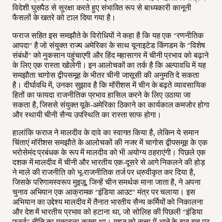
विदेशी घुसपैठ से सुरक्षा करते हुए संभावित रूप से बाध्यकारी कानूनी
फैसलों के खतरे को टाल दिया गया है।
फराज सहित इस समझौते के विरोधियों ने कहा है कि यह एक "रणनीतिक
आपदा" है जो संयुक्त राज्य अमेरिका के साथ यूनाइटेड किंगडम के "विशेष
संबंधों" को नुकसान पहुंचाएगी और हिंद महासागर में चीनी प्रभाव को बढ़ाने
के लिए एक रास्ता खोलेगी। इन आलोचकों का तर्क है कि अल्पावधि में यह
समझौता चागोस द्वीपसमूह के भीतर चीनी जासूसी की अनुमति दे सकता
है। दीर्घावधि में, उनका सुझाव है कि मॉरीशस में चीन के बढ़ते व्यावसायिक
हितों का फायदा राजनीतिक प्रभाव हासिल करने के लिए उठाया जा
सकता है, जिससे संयुक्त यूके-अमेरिका ठिकाने का कार्यकाल कमजोर होगा
और स्थायी चीनी सैन्य उपस्थिति का रास्ता साफ होगा।
हालांकि फराज ने मालदीव के दावे का स्वागत किया है, लेकिन ये समान
चिंताएं मॉरीशस समझौते के आलोचकों की नजर में चागोस द्वीपसमूह के एक
भरोसेमंद प्रबंधक के रूप में मालदीव को भी अयोग्य ठहराएंगी। पिछले एक
दशक में मालदीव में चीनी और भारतीय एक-दूसरे से आगे निकलने की होड़
ने माले की राजनीति को भू-राजनीतिक तर्ज पर ध्रुवीकृत कर दिया है,
जिसके परिणामस्वरूप मुइज़ू, जिन्हें चीन समर्थक माना जाता है, ने अपना
चुनाव अभियान एक आक्रामक "इंडिया आउट" मंत्र पर चलाया। इस
अभियान का उद्देश्य मालदीव में तैनात भारतीय सैन्य कर्मियों को निकालना
और देश में भारतीय प्रभाव को हटाना था, जो सोलिह की पिछली "इंडिया
फर्स्ट" नीति का मुकाबला करता था। मुइज़ू को सत्ता में आने के बाद इस पर