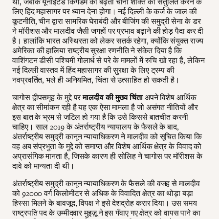
था, जबकि यूनाइटेड किंगडम को बढ़ती चीनी शक्ति को संतुलित करने के
लिए हिंद महासागर पर ध्यान देना होगा। नई दिल्ली के कर्ज के जाल की
कूटनीति, चीन द्वारा सामरिक घेराबंदी और बीजिंग की समुद्री सेना के डर
ने मॉरीशस और मालदीव जैसी जगहों पर प्रभाव बढ़ाने की होड़ पैदा कर दी
है। हालांकि भारत अस्थिरता को लेकर सतर्क रहेगा, क्योंकि संयुक्त राज्य
अमेरिका की हालिया राष्ट्रीय सुरक्षा रणनीति ने संकेत दिया है कि
वाशिंगटन डीसी पश्चिमी गोलार्ध से परे के मामलों में रुचि खो रहा है, लेकिन
नई दिल्ली वास्तव में हिंद महासागर की सुरक्षा के लिए ट्रम्प की
नवप्रवर्तित, भले ही अनियमित, चिंता से उत्साहित हो सकती है।
चागोस द्वीपसमूह के मुद्दे पर
मालदीव की मुख्य चिंता
अपने विशेष आर्थिक
क्षेत्र का सीमांकन रही है यह एक ऐसा मामला है जो असंगत नीतियों और
इस बात के भ्रम से जटिल हो गया है कि उसे किससे बातचीत करनी
चाहिए। साल 2019 के अंतर्राष्ट्रीय न्यायालय के फैसले के बाद,
अंतर्राष्ट्रीय समुद्री कानून न्यायाधिकरण ने मालदीव को सूचित किया कि
वह अब संप्रभुता के मुद्दे को समाप्त और विशेष आर्थिक क्षेत्र के विवाद को
अप्रासंगिक मानता है, जिसके कारण ही सोलिह ने चागोस पर मॉरीशस के
दावे को मान्यता दी थी।
अंतर्राष्ट्रीय समुद्री कानून न्यायाधिकरण के फैसले की वजह से मालदीव
को 92000 वर्ग किलोमीटर से अधिक के विवादित क्षेत्र का थोड़ा बड़ा
हिस्सा मिलने के बावजूद, विपक्ष ने इसे देशद्रोह करार दिया। उस समय
राष्ट्रपति पद के उम्मीदवार मुइज़ू ने इस गँवाए गए क्षेत्र को वापस पाने का