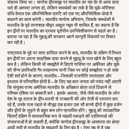
संकल्प लिया था। चागोस द्वीपसमूह पर मालदीव का यह देर से आया दावा
भले ही अस्पष्ट लगता हो, लेकिन समर्थकों का तर्क है कि यूके-मॉरीशस
संधि केवल एक औपनिवेशिक त्रुटि को एक नए औपनिवेशिक धोखे में
बदलने का काम करेगी। मालदीव चागोस अभियान, जिसके समर्थकों में
मालदीव के पूर्व तानाशाह मौमून अब्दुल गयूम भी शामिल हैं, का कहना है कि
इन द्वीपों पर मालदीव का प्रभाव यूरोपीय उपनिवेशीकरण से पहले का है।
बताया जा रहा है कि मुइज़ू की सरकार अपने कानूनी विकल्पों पर विचार
कर रही है।
राष्ट्रवाद के मुद्दे पर सत्ता हासिल करने के बाद, मालदीव के दक्षिण में स्थित
इन द्वीपों पर अपना साहसिक दावा करने से मुइज़ू के पास खोने के लिए बहुत
कम है। लेकिन किसी भी समझौते में डिएगो गार्सिया पर अमेरिका और यूके
की सैन्य उपस्थिति गैर-परक्राम्य यानी जिस पर कोई समझौता न हो सके
ऐसी शर्त होने के कारण, मालदीव—जिसकी राजनीति स्वतंत्रता और
इस्लाम से परिभाषित होती है—के लिए यह बात जनता को पसंद नहीं आएगी
कि संयुक्त राज्य अमेरिका मालदीव के अधिकार क्षेत्र वाले ठिकाने से
पश्चिम एशिया पर बमबारी करे। इसके अलावा, जैसे-जैसे मालदीव के लोग
देश के दूर-दराज के द्वीप-वलयों से राजधानी की ओर तेजी से पलायन कर
रहे हैं, उनके पास पहले से मौजूद एक हजार एक सौ बानवे द्वीपों में कुछ दर्जन
और द्वीपों के जुड़ने से बहुत कम लोग प्रभावित होंगे। मुइज़ू की व्यावहारिक
चिंताएँ दक्षिण में व्यावसायिक रूप से मछली पकड़ने की प्रतिस्पर्धा की
संभावनाओं में हो सकती हैं, क्योंकि चागोस द्वीपसमूह के आसपास का क्षेत्र
आधी सदी से मालदीव के मछुआरों के लिए बंद है। ऐसा तब से है जब