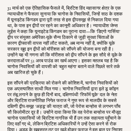
31 मार्च को एक ऐतिहासिक फैसले में, ब्रिटिश हिंद महासागर क्षेत्र के एक
न्यायाधीश ने फैसला सुनाया कि चागोस के निवासियों, जिन्हें साठ के दशक
में यूनाइटेड किंगडम द्वारा पूरी तरह से इस द्वीपसमूह से निकाल दिया गया
था, के पास इन द्वीपों पर रहने का कानूनी अधिकार है। न्यायाधीश जेम्स
लुईस ने कहा कि यूनाइटेड किंगडम का पुराना दावा—कि 'डिएगो गार्सिया'
द्वीप पर संयुक्त अमेरिका-यूके सैन्य ठिकाने से जुड़ी सुरक्षा चिंताओं के
कारण द्वीपवासी वापस नहीं लौट सकते, अब मान्य नहीं है, क्योंकि यूके
सरकार खुद इन द्वीपों को मॉरीशस को सौंपने की योजना बना रही है।
उन्होंने यह भी गणना की कि मॉरीशस को द्वीप सौंपने के इस सौदे से यूके के
करदाताओं पर 51 अरब पाउंड का खर्च आएगा। इसका मतलब यह है कि
चागोस निवासियों की वापसी को 'बहुत महंगा' बताने वाले पिछले सारे तर्क
अब खारिज हो चुके हैं।
इस सौंपने की प्रक्रिया को रोकने की कोशिश में, चागोस निवासियों को
एक अप्रत्याशित साथी मिल गया। चागोस निवासियों द्वारा इले डू कॉइन
पर तंबू लगाने के कुछ ही दिनों बाद, दक्षिणपंथी 'रिफॉर्म यूके' दल के नेता
और ब्रिटिश राजनीतिज्ञ निगेल फराज ने गुप्त रूप से मालदीव के सबसे
दक्षिणी द्वीप-समूह 'अड्डू' की यात्रा की, जो पेरोस बान्होस से लगभग पाँच
सौ किलोमीटर दूर है। उन्होंने दावा किया कि वह पेरोस बान्होस पर मौजूद
चागोस प्रवासियों जो ब्रिटिश नागरिक भी हैं उन तक सहायता पहुँचाने के
लिए वहाँ गए थे, लेकिन ब्रिटिश अधिकारियों ने उन्हें ऐसा करने से रोक
दिया। अड्डू के खूबसूरत तट पर खड़े होकर फराज ने इस बात पर निराशा