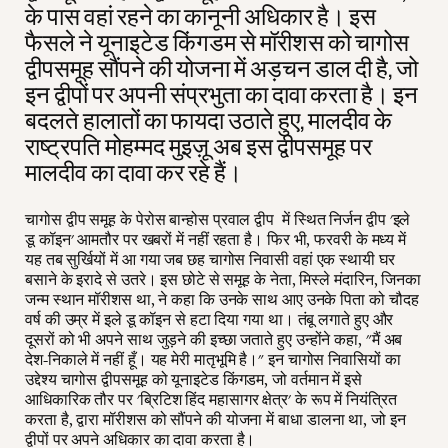
के पास वहां रहने का कानूनी अधिकार है। इस
फैसले ने यूनाइटेड किंगडम से मॉरीशस को चागोस
द्वीपसमूह सौंपने की योजना में अड़चन डाल दी है, जो
इन द्वीपों पर अपनी संप्रभुता का दावा करता है। इन
बदलते हालातों का फायदा उठाते हुए, मालदीव के
राष्ट्रपति मोहम्मद मुइज़ू अब इस द्वीपसमूह पर
मालदीव का दावा कर रहे हैं।
चागोस द्वीप समूह के पेरोस बान्होस प्रवाल द्वीप में स्थित निर्जन द्वीप 'इले
डू कॉइन' आमतौर पर खबरों में नहीं रहता है। फिर भी, फरवरी के मध्य में
यह तब सुर्खियों में आ गया जब छह चागोस निवासी वहां एक स्थायी घर
बसाने के इरादे से उतरे। इस छोटे से समूह के नेता, मिस्ले मंदारिन, जिनका
जन्म स्थान मॉरीशस था, ने कहा कि उनके साथ आए उनके पिता को चौदह
वर्ष की उम्र में इले डू कॉइन से हटा दिया गया था। तंबू लगाते हुए और
दूसरों को भी अपने साथ जुड़ने की इच्छा जताते हुए उन्होंने कहा, "मैं अब
देश-निकाले में नहीं हूँ। यह मेरी मातृभूमि है।" इन चागोस निवासियों का
उद्देश्य चागोस द्वीपसमूह को यूनाइटेड किंगडम, जो वर्तमान में इसे
आधिकारिक तौर पर 'ब्रिटिश हिंद महासागर क्षेत्र' के रूप में नियंत्रित
करता है, द्वारा मॉरीशस को सौंपने की योजना में बाधा डालना था, जो इन
द्वीपों पर अपने अधिकार का दावा करता है।