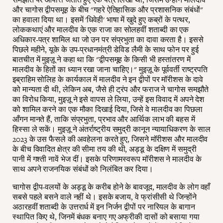
और चागोस द्वीपसमूह के बीच "गहरे ऐतिहासिक और प्रशासनिक संबंधों"
का हवाला दिया था। इसमें 'धिवेही' भाषा में खुदे हुए कब्रों के पत्थर,
लोककथाएं और मालदीव के एक राजा का सोलहवीं शताब्दी का एक
अधिकार-पत्र शामिल था जो उन पर संप्रभुता का दावा करता है। इससे
पिछले महीने, यूके के उप-प्रधानमंत्री डेविड लैमी के साथ फोन पर हुई
बातचीत में मुइज़ू ने कहा था कि "द्वीपसमूह के किसी भी हस्तांतरण में
मालदीव के हितों का ध्यान रखा जाना चाहिए।" मुइज़ू के पूर्ववर्ती राष्ट्रपति
इब्राहिम सोलिह के कार्यकाल में मालदीव ने इन द्वीपों पर मॉरीशस के दावे
को मान्यता दी थी, लेकिन अब, जैसे ही ट्रंप और फराज ने चागोस समझौते
का विरोध किया, मुइज़ू ने इसे वापस ले लिया, उन्हें इस विवाद में अपने देश
को शामिल करने का एक मौका दिखाई दिया, जिसे वे मालदीव का पिछला
आँगन मानते हैं, ताकि संप्रभुता, प्रभाव और आर्थिक लाभ की बहस में
हिस्सा ले सकें। मुइज़ू ने अंतर्राष्ट्रीय समुद्री कानून न्यायाधिकरण के साल
2023 के उस फैसले की अवहेलना करते हुए, जिसने मॉरीशस और मालदीव
के बीच विवादित क्षेत्र की सीमा तय की थी, अड्डू के दक्षिण में समुद्री
पानी में गश्ती नावें भेज दीं। इसके परिणामस्वरूप मॉरीशस ने मालदीव के
साथ अपने राजनयिक संबंधों को निलंबित कर दिया।
चागोस द्वीप-वलयों के अड्डू के करीब होने के बावजूद, मालदीव के लोग वहाँ
सबसे पहले बसने वाले नहीं थे। इसके बजाय, वे फ्रांसीसी थे जिन्होंने
अठारहवीं शताब्दी के उत्तरार्ध में इन निर्जन द्वीपों पर नारियल के बागान
स्थापित किए थे, जिनमें बंधक बनाए गए अफ्रीकी दासों को बसाया गया