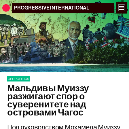
PROGRESSIVE
INTERNATIONAL
GEOPOLITICS
Мальдивы Муиззу
разжигают спор о
суверенитете над
островами Чагос
Под руководством Мохамеда Муиззу