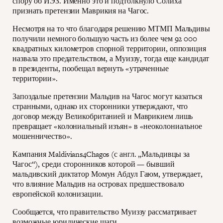
спору об ИЭЗ. Именно это и подтолкнуло Солиха
признать претензии Маврикия на Чагос.
Несмотря на то что благодаря решению МТМП Мальдивы
получили немного большую часть из более чем 92 000
квадратных километров спорной территории, оппозиция
назвала это предательством, а Муиззу, тогда еще кандидат
в президенты, пообещал вернуть «утраченные
территории».
Запоздалые претензии Мальдив на Чагос могут казаться
странными, однако их сторонники утверждают, что
договор между Великобританией и Маврикием лишь
превращает «колониальный изъян» в «неоколониальное
мошенничество».
Кампания Maldivians4Chagos (с англ. „Мальдивцы за
Чагос“), среди сторонников которой — бывший
мальдивский диктатор Момун Абдул Гаюм, утверждает,
что влияние Мальдив на островах предшествовало
европейской колонизации.
Сообщается, что правительство Муиззу рассматривает
возможные юридические шаги.