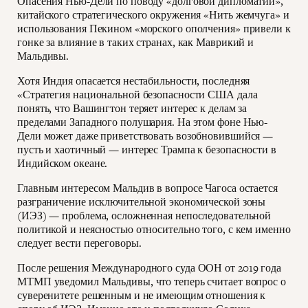
Опасения Нью-Дели по поводу «долговой дипломатии»,
китайского стратегического окружения «Нить жемчуга» и
использования Пекином «морского ополчения» привели к
гонке за влияние в таких странах, как Маврикий и
Мальдивы.
Хотя Индия опасается нестабильности, последняя
«Стратегия национальной безопасности США дала
понять, что Вашингтон теряет интерес к делам за
пределами Западного полушария. На этом фоне Нью-
Дели может даже приветствовать возобновившийся —
пусть и хаотичный — интерес Трампа к безопасности в
Индийском океане.
Главным интересом Мальдив в вопросе Чагоса остается
разграничение исключительной экономической зоны
(ИЭЗ) — проблема, осложненная непоследовательной
политикой и неясностью относительно того, с кем именно
следует вести переговоры.
После решения Международного суда ООН от 2019 года
МТМП уведомил Мальдивы, что теперь считает вопрос о
суверенитете решенным и не имеющим отношения к