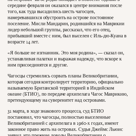
середине февраля он оказался в центре внимания после
того, как туда высадились шесть чагосцев,
намеревавшихся обустроить на острове постоянное
поселение. Мисли Мандарин, родившийся на Маврикии
лидер небольшой группы, рассказал, что его отец,
прибывший вместе с ним, был выселен с Иль-дю-Куана в
возрасте 14 лет.
«Я больше не изгнанник. Это моя родина», — сказал он,
устанавливая палатки и выражая надежду, что вскоре к
ним присоединятся и другие.
Чагосцы стремились сорвать планы Великобритании,
которая сегодня контролирует территорию, официально
называемую Британской территорией в Индийском
океане (БТИО), по передаче архипелага Чагос Маврикию,
претендующему на суверенитет над островами.
31 марта, в ходе знакового процесса, суд БТИО
постановил, что чагосцы, полностью выселенные
Великобританией с архипелага в 1960-х годах, имеют
законное право жить на островах. Судья Джеймс Льюис
заявил, что прежние доводы Великобритании о