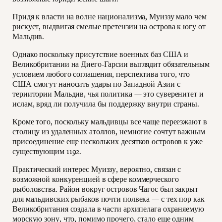
Придя к власти на волне национализма, Муиззу мало чем
рискует, выдвигая смелые претензии на острова к югу от
Мальдив.
Однако поскольку присутствие военных баз США и
Великобритании на Диего-Гарсии выглядит обязательным
условием любого соглашения, перспектива того, что
США смогут наносить удары по Западной Азии с
териитории Мальдив, чья политика — это суверенитет и
ислам, вряд ли получила бы поддержку внутри страны.
Кроме того, поскольку мальдивцы все чаще переезжают в
столицу из удаленных атоллов, немногие сочтут важным
присоединение еще нескольких десятков островов к уже
существующим 1192.
Практический интерес Муиззу, вероятно, связан с
возможной конкуренцией в сфере коммерческого
рыболовства. Район вокруг островов Чагос был закрыт
для мальдивских рыбаков почти полвека — с тех пор как
Великобритания создала в части архипелага охраняемую
морскую зону, что, помимо прочего, стало еще одним