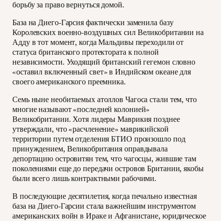
борьбу за право вернуться домой.
База на Диего-Гарсия фактически заменила базу
Королевских военно-воздушных сил Великобритании на
Адду в тот момент, когда Мальдивы переходили от
статуса британского протектората к полной
независимости. Уходящий британский гегемон словно
«оставил включенный свет» в Индийском океане для
своего американского преемника.
Семь ныне необитаемых атоллов Чагоса стали тем, что
многие называют «последней колонией»
Великобритании. Хотя лидеры Маврикия позднее
утверждали, что «расчленение» маврикийской
территории путем отделения БТИО произошло под
принуждением, Великобритания оправдывала
депортацию островитян тем, что чагосцы, жившие там
поколениями еще до передачи островов Британии, якобы
были всего лишь контрактными рабочими.
В последующие десятилетия, когда печально известная
база на Диего-Гарсии стала важнейшим инструментом
американских войн в Ираке и Афганистане, юридическое