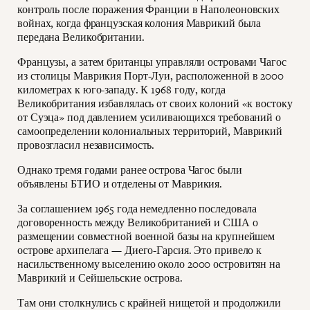
контроль после поражения Франции в Наполеоновских
войнах, когда французская колония Маврикий была
передана Великобритании.
Французы, а затем британцы управляли островами Чагос
из столицы Маврикия Порт-Луи, расположенной в 2000
километрах к юго-западу. К 1968 году, когда
Великобритания избавлялась от своих колоний «к востоку
от Суэца» под давлением усиливающихся требований о
самоопределении колониальных территорий, Маврикий
провозгласил независимость.
Однако тремя годами ранее острова Чагос были
объявлены БТИО и отделены от Маврикия.
За соглашением 1965 года немедленно последовала
договоренность между Великобританией и США о
размещении совместной военной базы на крупнейшем
острове архипелага — Диего-Гарсия. Это привело к
насильственному выселению около 2000 островитян на
Маврикий и Сейшельские острова.
Там они столкнулись с крайней нищетой и продолжили