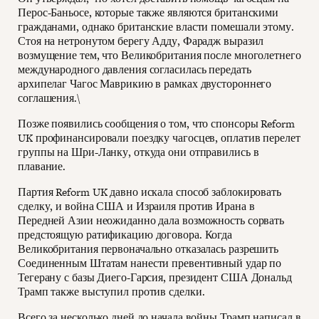
Перос-Баньосе, которые также являются британскими
гражданами, однако британские власти помешали этому.
Стоя на нетронутом берегу Адду, Фарадж выразил
возмущение тем, что Великобритания после многолетнего
международного давления согласилась передать
архипелаг Чагос Маврикию в рамках двустороннего
соглашения.\
Позже появились сообщения о том, что спонсоры Reform
UK профинансировали поездку чагосцев, оплатив перелет
группы на Шри-Ланку, откуда они отправились в
плавание.
Партия Reform UK давно искала способ заблокировать
сделку, и война США и Израиля против Ирана в
Передней Азии неожиданно дала возможность сорвать
предстоящую ратификацию договора. Когда
Великобритания первоначально отказалась разрешить
Соединенным Штатам нанести превентивный удар по
Тегерану с базы Диего-Гарсия, президент США Дональд
Трамп также выступил против сделки.
Всего за несколько дней до начала войны Трамп написал в