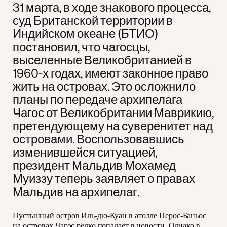
31 марта, в ходе знакового процесса,
суд Британской территории в
Индийском океане (БТИО)
постановил, что чагосцы,
выселенные Великобританией в
1960-х годах, имеют законное право
жить на островах. Это осложнило
планы по передаче архипелага
Чагос от Великобритании Маврикию,
претендующему на суверенитет над
островами. Воспользовавшись
изменившейся ситуацией,
президент Мальдив Мохамед
Муиззу теперь заявляет о правах
Мальдив на архипелаг.
Пустынный остров Иль-дю-Куан в атолле Перос-Баньос
на островах Чагос редко попадает в новости. Однако в