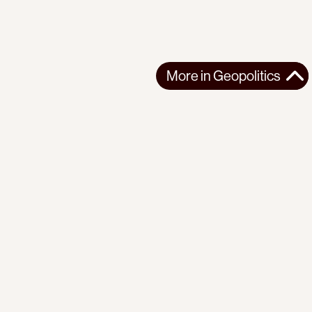
More in
Geopolitics
More in
Geopolitics
SOUTH ASIA
GEOPOLITICS
2026-05-30