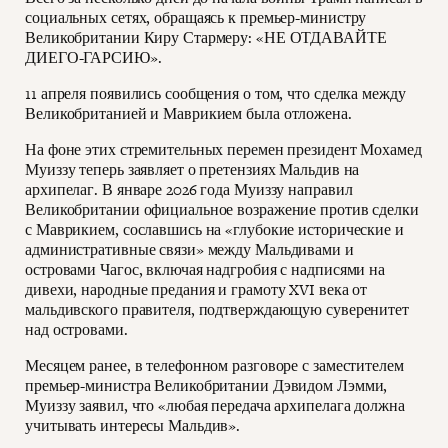
социальных сетях, обращаясь к премьер-министру
Великобритании Киру Стармеру: «НЕ ОТДАВАЙТЕ
ДИЕГО-ГАРСИЮ».
11 апреля появились сообщения о том, что сделка между
Великобританией и Маврикием была отложена.
На фоне этих стремительных перемен президент Мохамед
Муиззу теперь заявляет о претензиях Мальдив на
архипелаг. В январе 2026 года Муиззу направил
Великобритании официальное возражение против сделки
с Маврикием, сославшись на «глубокие исторические и
административные связи» между Мальдивами и
островами Чагос, включая надгробия с надписями на
дивехи, народные предания и грамоту XVI века от
мальдивского правителя, подтверждающую суверенитет
над островами.
Месяцем ранее, в телефонном разговоре с заместителем
премьер-министра Великобритании Дэвидом Лэмми,
Муиззу заявил, что «любая передача архипелага должна
учитывать интересы Мальдив».