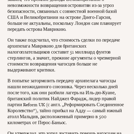
невозможности возвращения островитян из-за угроз
безопасности, связанных с совместной военной базой
США и Великобритании на острове Диего-Гарсия,
больше не актуальны, поскольку Лондон сам планирует
передать острова Маврикию.
Он также подсчитал, что стоимость сделки по передаче
архипелага Маврикию для британских
налогоплательщиков составит 51 миллиард фунтов
стерлингов, а значит, прежние аргументы о чрезмерной
стоимости возвращения чагосцев больше не
выдерживают критики.
В попытке затормозить передачу архипелага чагосцы
нашли неожиданного союзника. Через несколько дней
после того, как они разбили лагерь на Иль-дю-Куане,
британский политик Найджел Фарадж, лидер правой
партии Reform UK (с англ. „Реформировать Соединенное
Королевство“), тайно прибыл на Адду — самый южный
атолл Мальдив, расположенный примерно в 500
километрах от Перос-Баньос.
Он утверждал, что хотел доставить помощь чагосцам на