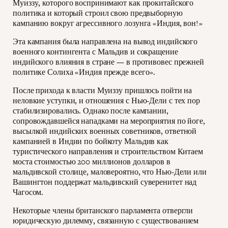
Муиззу, которого воспринимают как прокитайского
политика и который строил свою предвыборную
кампанию вокруг агрессивного лозунга «Индия, вон!»
Эта кампания была направлена на вывод индийского
военного контингента с Мальдив и сокращение
индийского влияния в стране — в противовес прежней
политике Солиха «Индия прежде всего».
После прихода к власти Муиззу пришлось пойти на
неловкие уступки, и отношения с Нью-Дели с тех пор
стабилизировались. Однако после кампании,
сопровождавшейся нападками на мероприятия по йоге,
высылкой индийских военных советников, ответной
кампанией в Индии по бойкоту Мальдив как
туристического направления и строительством Китаем
моста стоимостью 200 миллионов долларов в
мальдивской столице, маловероятно, что Нью-Дели или
Вашингтон поддержат мальдивский суверенитет над
Чагосом.
Некоторые члены британского парламента отвергли
юридическую дилемму, связанную с существованием