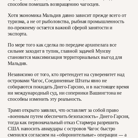
способом помешать возвращению чагосцев.
Хотя экономика Мальдив давно зависит прежде всего от
туризма, а не от рыболовства, рыбная промышленность
по-прежнему остается важной сферой занятости и
экспорта.
По мере того как сделка по передаче архипелага все
сильнее заходит в тупик, главной задачей Муиззу
становится максимизация территориальных выгод для
Мальдив.
Независимо от того, кто претендует на суверенитет над
островами Чагос, Соединенные Штаты явно не
собираются покидать Диего-Гарсию, и в настоящее время
ни международный суд, ни соперники Вашингтона не
способны изменить эту реальность.
Трамп открыто заявлял, что оставляет за собой право
«военным путем обеспечить безопасность» Диего-Гарсия,
тогда как первоначальный отказ Стармера разрешить
США наносить авиаудары с островов Чагос быстро
сменился согласием на «оборонительные» операции — а