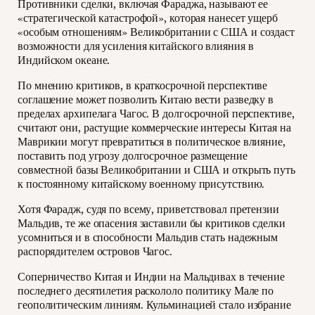
Противники сделки, включая Фараджа, называют ее
«стратегической катастрофой», которая нанесет ущерб
«особым отношениям» Великобритании с США и создаст
возможности для усиления китайского влияния в
Индийском океане.
По мнению критиков, в краткосрочной перспективе
соглашение может позволить Китаю вести разведку в
пределах архипелага Чагос. В долгосрочной перспективе,
считают они, растущие коммерческие интересы Китая на
Маврикии могут превратиться в политическое влияние,
поставить под угрозу долгосрочное размещение
совместной базы Великобритании и США и открыть путь
к постоянному китайскому военному присутствию.
Хотя Фарадж, судя по всему, приветствовал претензии
Мальдив, те же опасения заставили бы критиков сделки
усомниться и в способности Мальдив стать надежным
распорядителем островов Чагос.
Соперничество Китая и Индии на Мальдивах в течение
последнего десятилетия раскололо политику Мале по
геополитическим линиям. Кульминацией стало избрание