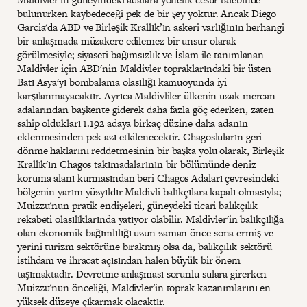
bulunurken kaybedeceği pek de bir şey yoktur. Ancak Diego
Garcia'da ABD ve Birleşik Krallık’ın askeri varlığının herhangi
bir anlaşmada müzakere edilemez bir unsur olarak
görülmesiyle; siyaseti bağımsızlık ve İslam ile tanımlanan
Maldivler için ABD'nin Maldivler topraklarındaki bir üsten
Batı Asya'yı bombalama olasılığı kamuoyunda iyi
karşılanmayacaktır. Ayrıca Maldivliler ülkenin uzak mercan
adalarından başkente giderek daha fazla göç ederken, zaten
sahip oldukları 1.192 adaya birkaç düzine daha adanın
eklenmesinden pek azı etkilenecektir. Chagosluların geri
dönme haklarını reddetmesinin bir başka yolu olarak, Birleşik
Krallık'ın Chagos takımadalarının bir bölümünde deniz
koruma alanı kurmasından beri Chagos Adaları çevresindeki
bölgenin yarım yüzyıldır Maldivli balıkçılara kapalı olmasıyla;
Muizzu'nun pratik endişeleri, güneydeki ticari balıkçılık
rekabeti olasılıklarında yatıyor olabilir. Maldivler'in balıkçılığa
olan ekonomik bağımlılığı uzun zaman önce sona ermiş ve
yerini turizm sektörüne bırakmış olsa da, balıkçılık sektörü
istihdam ve ihracat açısından halen büyük bir önem
taşımaktadır. Devretme anlaşması sorunlu sulara girerken
Muizzu'nun önceliği, Maldivler'in toprak kazanımlarını en
yüksek düzeye çıkarmak olacaktır.