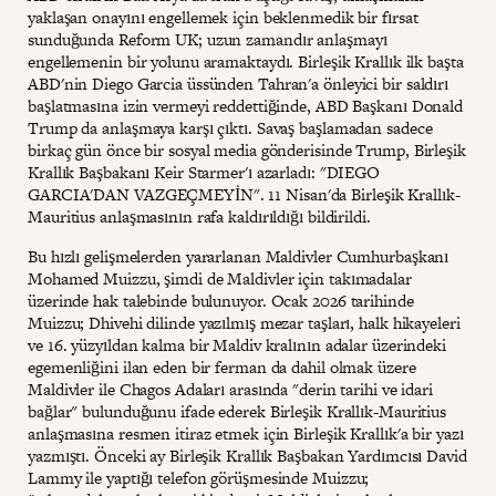
yaklaşan onayını engellemek için beklenmedik bir fırsat
sunduğunda Reform UK; uzun zamandır anlaşmayı
engellemenin bir yolunu aramaktaydı. Birleşik Krallık ilk başta
ABD'nin Diego Garcia üssünden Tahran'a önleyici bir saldırı
başlatmasına izin vermeyi reddettiğinde, ABD Başkanı Donald
Trump da anlaşmaya karşı çıktı. Savaş başlamadan sadece
birkaç gün önce bir sosyal media gönderisinde Trump, Birleşik
Krallık Başbakanı Keir Starmer'ı azarladı: "DIEGO
GARCIA'DAN VAZGEÇMEYİN". 11 Nisan'da Birleşik Krallık-
Mauritius anlaşmasının rafa kaldırıldığı bildirildi.
Bu hızlı gelişmelerden yararlanan Maldivler Cumhurbaşkanı
Mohamed Muizzu, şimdi de Maldivler için takımadalar
üzerinde hak talebinde bulunuyor. Ocak 2026 tarihinde
Muizzu; Dhivehi dilinde yazılmış mezar taşları, halk hikayeleri
ve 16. yüzyıldan kalma bir Maldiv kralının adalar üzerindeki
egemenliğini ilan eden bir ferman da dahil olmak üzere
Maldivler ile Chagos Adaları arasında "derin tarihi ve idari
bağlar" bulunduğunu ifade ederek Birleşik Krallık-Mauritius
anlaşmasına resmen itiraz etmek için Birleşik Krallık'a bir yazı
yazmıştı. Önceki ay Birleşik Krallık Başbakan Yardımcısı David
Lammy ile yaptığı telefon görüşmesinde Muizzu;