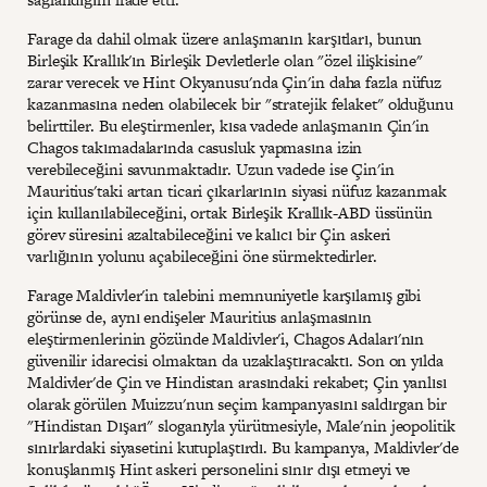
Farage da dahil olmak üzere anlaşmanın karşıtları, bunun
Birleşik Krallık'ın Birleşik Devletlerle olan "özel ilişkisine"
zarar verecek ve Hint Okyanusu'nda Çin'in daha fazla nüfuz
kazanmasına neden olabilecek bir "stratejik felaket" olduğunu
belirttiler. Bu eleştirmenler, kısa vadede anlaşmanın Çin'in
Chagos takımadalarında casusluk yapmasına izin
verebileceğini savunmaktadır. Uzun vadede ise Çin'in
Mauritius'taki artan ticari çıkarlarının siyasi nüfuz kazanmak
için kullanılabileceğini, ortak Birleşik Krallık-ABD üssünün
görev süresini azaltabileceğini ve kalıcı bir Çin askeri
varlığının yolunu açabileceğini öne sürmektedirler.
Farage Maldivler'in talebini memnuniyetle karşılamış gibi
görünse de, aynı endişeler Mauritius anlaşmasının
eleştirmenlerinin gözünde Maldivler'i, Chagos Adaları'nın
güvenilir idarecisi olmaktan da uzaklaştıracaktı. Son on yılda
Maldivler'de Çin ve Hindistan arasındaki rekabet; Çin yanlısı
olarak görülen Muizzu'nun seçim kampanyasını saldırgan bir
"Hindistan Dışarı" sloganıyla yürütmesiyle, Male'nin jeopolitik
sınırlardaki siyasetini kutuplaştırdı. Bu kampanya, Maldivler'de
konuşlanmış Hint askeri personelini sınır dışı etmeyi ve