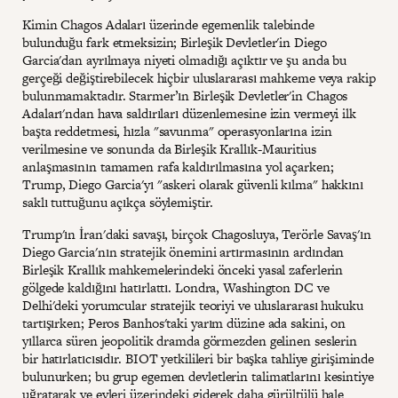
Kimin Chagos Adaları üzerinde egemenlik talebinde
bulunduğu fark etmeksizin; Birleşik Devletler'in Diego
Garcia'dan ayrılmaya niyeti olmadığı açıktır ve şu anda bu
gerçeği değiştirebilecek hiçbir uluslararası mahkeme veya rakip
bulunmamaktadır. Starmer’ın Birleşik Devletler'in Chagos
Adaları'ndan hava saldırıları düzenlemesine izin vermeyi ilk
başta reddetmesi, hızla "savunma" operasyonlarına izin
verilmesine ve sonunda da Birleşik Krallık-Mauritius
anlaşmasının tamamen rafa kaldırılmasına yol açarken;
Trump, Diego Garcia'yı "askeri olarak güvenli kılma" hakkını
saklı tuttuğunu açıkça söylemiştir.
Trump'ın İran'daki savaşı, birçok Chagosluya, Terörle Savaş'ın
Diego Garcia'nın stratejik önemini artırmasının ardından
Birleşik Krallık mahkemelerindeki önceki yasal zaferlerin
gölgede kaldığını hatırlattı. Londra, Washington DC ve
Delhi'deki yorumcular stratejik teoriyi ve uluslararası hukuku
tartışırken; Peros Banhos'taki yarım düzine ada sakini, on
yıllarca süren jeopolitik dramda görmezden gelinen seslerin
bir hatırlatıcısıdır. BIOT yetkilileri bir başka tahliye girişiminde
bulunurken; bu grup egemen devletlerin talimatlarını kesintiye
uğratarak ve evleri üzerindeki giderek daha gürültülü hale