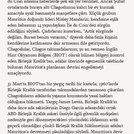
du Coin adasına haberlerde pek sık yer verilmez. Ancak Şubat
ortalarında buraya altı Chagoslunun kalıcı bir ev kurmak
amacıyla ayak basmasıyla manşetlere çıktı. Küçük grubun
Mauritius doğumlu lideri Misley Mandarin; kendisine eşlik
eden babasının 14 yaşındayken Île du Coin'den sürgün
edildiğini söyledi. Çadırlarını kurarken, "Artık sürgünde
değilim. Burası benim vatanım," diyerek daha fazla kişinin
kendilerine katılmasına dair arzusunu dile getiriyordu.
Chagoslular, Chagos takımadalarının; şu an resmen İngiliz
Hint Okyanusu Bölgesi (BIOT) olarak bilinen bölgeyi kontrol
eden Birleşik Krallık'tan, adalar üzerinde egemenlik talebinde
bulunan Mauritius'a planlanan devrini engellemeyi
amaçlıyordu.
31 Mart'ta BIOT'tan bir yargıç tarihi bir kararla; 1960'larda
Birleşik Krallık tarafından takımadalardan tamamen çıkarılan
Chagosluların adalarda yaşama konusunda yasal hakları
olduğuna hükmetti. Yargıç James Lewis, Birleşik Krallık'ın
daha önce ada sakinlerinin Diego Garcia adasındaki ortak
ABD-Birleşik Krallık askeri üssüyle ilgili güvenlik endişeleri
nedeniyle geri dönemeyecekleri yönündeki iddiasının artık
geçerli olmadığını çünkü Birleşik Krallık hükümetinin adaları
Mauritius'a devretmeyi planladığını söyledi. Mauritius'a devir