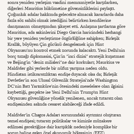
sonra yeniden yerleşim vaadini memnuniyetle karşılarken,
diğerleri Mauritius hükümetine güvensizliklerini paylaştı.
Çoğunluk adalar hakkında gelecekte alınacak kararlarda daha
fazla söz sahibi olmak istediğini belirtirken kendilerine
danışmanın olmayışından şikayet etti. Anlaşma şartlarına göre
Mauritius, ada sakinlerini Diego Garcia haricindeki herhangi
bir yere yeniden yerleştirme özgürlüğüne sahipken; Birleşik
Krallık, büyüyen Çin gücünü dengelemek için Hint
Okyanusu'nu kontrol etmek zorunda kalacaktı. Yeni Delhi'nin
borç tuzağı diplomasisi, Çin'in "inci dizisi" stratejik kuşatması
ve Beijing'in "deniz milisleri"ne dair korkuları; Mauritius ve
Maldivler gibi yerlerde bir nüfuz yarışına neden oldu.
Hindistan istikrarsızlıktan endişe duyacak olsa da; Birleşik
Devletler'in son Ulusal Güvenlik Stratejisi'nde Washington
DC'nin Batı Yarımküre'nin ötesindeki meselelere olan ilgisini
kaybettiği, gerçekte ise Yeni Delhi’nin Trump'ın Hint
Okyanusu güvenliğine yönelik yenilenen, ancak tutarsız olan
endişesinden aslında cesaret alabileceği ifade edildi.
Maldivler'in Chagos Adaları sorunundaki ayrımını oluşturan
temel endişesi; tutarsız politikalar ve kiminle müzakere
edilmesi gerektiğine dair karışıklık nedeniyle komplike bir
sorun haline gelen özel ekonomik bölgesinin (EEZ)