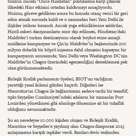
Solih'in önceki "Önce Hindistan" politikasına karşı çıkarak
ülkedeki Hint etkisini ortadan kaldırmayı amaçlıyordu.
Muizzu, göreve geldikten sonra bu konuda utanç verici bir geri
adım atmak zorunda kaldı ve o zamandan beri Yeni Delhi ile
ilişkiler istikrar kazandı. Ancak yoga etkinliklerine saldırılar,
Hintli askeri danışmanların sınır dışı edilmesi, Hindistan'daki
Maldivler'i turizm destinasyonu olarak boykot etme amaçlı
misilleme kampanyası ve Çin'in Maldivler’in başkentinde 200
milyon dolarlık bir köprü inşasına dahil olmasını kapsayan bir
kampanyanın sonrasında; Yeni Delhi veya Washington DC'nin
Maldivler’in Chagos üzerindeki egemenliğini desteklemesi pek
olası görünmemektedir.
Birleşik Krallık parlamento üyeleri, BIOT'un varlığının
yarattığı yasal ikilemi gözden kaçırdı. Diğerleri ise
Maurutius'un Chagos ile bağlantısının sadece tarihi bir tesadüf,
tıpkı Seyşeller Cumhuriyeti’ndeki adaların bir zamanlar Port
Louis'den yönetilmesi gibi sömürge dönemine ait bir tuhaflık
olduğunu savunmaktadır.
Şu an neredeyse 10.000 kişiden oluşan ve Birleşik Krallık,
Mauritius ve Seyşeller'e yayılmış olan Chagos diasporası 2025
anlaşmasına karışık tepkiler verdi. Bazıları devir teslimden