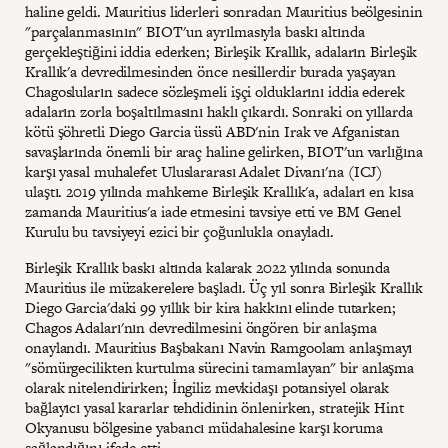
haline geldi. Mauritius liderleri sonradan Mauritius beölgesinin
"parçalanmasının" BIOT'un ayrılmasıyla baskı altında
gerçekleştiğini iddia ederken; Birleşik Krallık, adaların Birleşik
Krallık'a devredilmesinden önce nesillerdir burada yaşayan
Chagosluların sadece sözleşmeli işçi olduklarını iddia ederek
adaların zorla boşaltılmasını haklı çıkardı. Sonraki on yıllarda
kötü şöhretli Diego Garcia üssü ABD'nin Irak ve Afganistan
savaşlarında önemli bir araç haline gelirken, BIOT'un varlığına
karşı yasal muhalefet Uluslararası Adalet Divanı'na (ICJ)
ulaştı. 2019 yılında mahkeme Birleşik Krallık'a, adaları en kısa
zamanda Mauritius'a iade etmesini tavsiye etti ve BM Genel
Kurulu bu tavsiyeyi ezici bir çoğunlukla onayladı.
Birleşik Krallık baskı altında kalarak 2022 yılında sonunda
Mauritius ile müzakerelere başladı. Üç yıl sonra Birleşik Krallık
Diego Garcia'daki 99 yıllık bir kira hakkını elinde tutarken;
Chagos Adaları'nın devredilmesini öngören bir anlaşma
onaylandı. Mauritius Başbakanı Navin Ramgoolam anlaşmayı
"sömürgecilikten kurtulma sürecini tamamlayan" bir anlaşma
olarak nitelendirirken; İngiliz mevkidaşı potansiyel olarak
bağlayıcı yasal kararlar tehdidinin önlenirken, stratejik Hint
Okyanusu bölgesine yabancı müdahalesine karşı koruma
sağlandığını ifade etti.