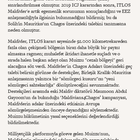
sınırlandırılması olmuştur. 2019 ICJ kararından sonra, ITLOS
Maldivler'e artık egemenlik sorununun sonuçlandığını ve EEZ
anlaşmazlığıyla ilgisinin bulunmadığını bildirmiş; bu da
Solih'in Mauritius'un Chagos üzerindeki talebini tanımasına
neden olmuştur.
Maldivler, ITLOS kararı sayesinde 92.000 kilometrekareden
fazla olan çekişmeli bölgenin biraz daha büyük bir payını
almasına ragmen; muhalefet iktidarı ihanetle suçladı ve o
sırada halen başkan adayı olan Muizzu "cezalı bölgeyi" geri
alacağına söz verdi. Maldivler'in Chagos Adaları üzerindeki geç
talebi belirsiz görünse de destekçiler, Birleşik Krallık-Mauritius
anlaşmasının yalnızca bir "sömürgeci kusuru"nu "yeni
sömürgeci sahtekarlığa" dönüştüreceğini savunmaktadır.
Destekçileri arasında eski Maldiv diktatörü Maumoon Abdul
Gayoom'un da bulunduğu ‘Maldivians4Chagos’ kampanyası,
Maldivlerin adalar üzerindeki etkisinin Avrupa
sömürgeleşmesinden önceye dayandığını söylemektedir.
Muizzu hükümetinin yasal seçeneklerini değerlendirdiği
bildirilmektedir.
Milliyetçilik platformuyla göreve gelen Muizzu'nun,
Maldivler'in güneyindeki adalara yönelik cesur talebinde