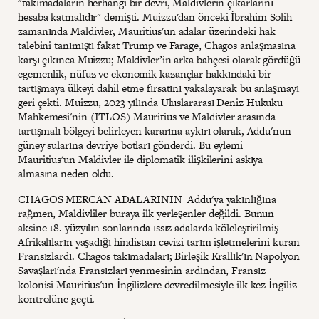
"takımadaların herhangi bir devri, Maldivlerin çıkarlarını
hesaba katmalıdır" demişti. Muizzu'dan önceki İbrahim Solih
zamanında Maldivler, Mauritius'un adalar üzerindeki hak
talebini tanımıştı fakat Trump ve Farage, Chagos anlaşmasına
karşı çıkınca Muizzu; Maldivler’in arka bahçesi olarak gördüğü
egemenlik, nüfuz ve ekonomik kazançlar hakkındaki bir
tartışmaya ülkeyi dahil etme fırsatını yakalayarak bu anlaşmayı
geri çekti. Muizzu, 2023 yılında Uluslararası Deniz Hukuku
Mahkemesi'nin (ITLOS) Mauritius ve Maldivler arasında
tartışmalı bölgeyi belirleyen kararına aykırı olarak, Addu'nun
güney sularına devriye botları gönderdi. Bu eylemi
Mauritius'un Maldivler ile diplomatik ilişkilerini askıya
almasına neden oldu.
CHAGOS MERCAN ADALARININ Addu'ya yakınlığına
rağmen, Maldivliler buraya ilk yerleşenler değildi. Bunun
aksine 18. yüzyılın sonlarında ıssız adalarda köleleştirilmiş
Afrikalıların yaşadığı hindistan cevizi tarım işletmelerini kuran
Fransızlardı. Chagos takımadaları; Birleşik Krallık'ın Napolyon
Savaşları'nda Fransızları yenmesinin ardından, Fransız
kolonisi Mauritius'un İngilizlere devredilmesiyle ilk kez İngiliz
kontrolüne geçti.