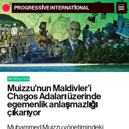
PROGRESSIVE
INTERNATIONAL
GEOPOLITICS
Muizzu'nun Maldivler’i
Chagos Adaları üzerinde
egemenlik anlaşmazlığı
çıkarıyor
Muhammed Muizzu yönetimindeki