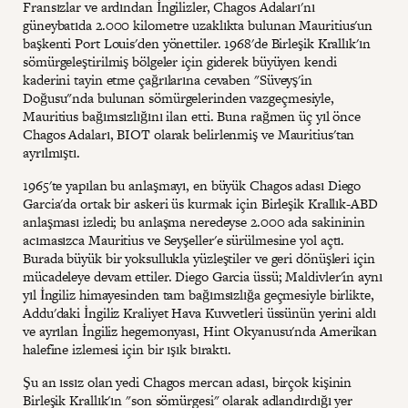
Fransızlar ve ardından İngilizler, Chagos Adaları'nı
güneybatıda 2.000 kilometre uzaklıkta bulunan Mauritius'un
başkenti Port Louis'den yönettiler. 1968'de Birleşik Krallık'ın
sömürgeleştirilmiş bölgeler için giderek büyüyen kendi
kaderini tayin etme çağrılarına cevaben "Süveyş'in
Doğusu"nda bulunan sömürgelerinden vazgeçmesiyle,
Mauritius bağımsızlığını ilan etti. Buna rağmen üç yıl önce
Chagos Adaları, BIOT olarak belirlenmiş ve Mauritius'tan
ayrılmıştı.
1965'te yapılan bu anlaşmayı, en büyük Chagos adası Diego
Garcia'da ortak bir askeri üs kurmak için Birleşik Krallık-ABD
anlaşması izledi; bu anlaşma neredeyse 2.000 ada sakininin
acımasızca Mauritius ve Seyşeller'e sürülmesine yol açtı.
Burada büyük bir yoksullukla yüzleştiler ve geri dönüşleri için
mücadeleye devam ettiler. Diego Garcia üssü; Maldivler'in aynı
yıl İngiliz himayesinden tam bağımsızlığa geçmesiyle birlikte,
Addu'daki İngiliz Kraliyet Hava Kuvvetleri üssünün yerini aldı
ve ayrılan İngiliz hegemonyası, Hint Okyanusu'nda Amerikan
halefine izlemesi için bir ışık bıraktı.
Şu an ıssız olan yedi Chagos mercan adası, birçok kişinin
Birleşik Krallık'ın "son sömürgesi" olarak adlandırdığı yer