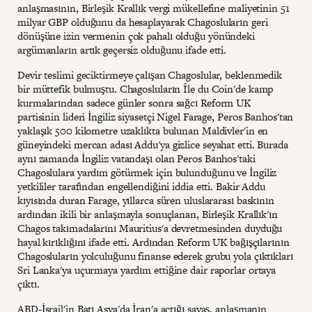
anlaşmasının, Birleşik Krallık vergi mükellefine maliyetinin 51
milyar GBP olduğunu da hesaplayarak Chagosluların geri
dönüşüne izin vermenin çok pahalı olduğu yönündeki
argümanların artık geçersiz olduğunu ifade etti.
Devir teslimi geciktirmeye çalışan Chagoslular, beklenmedik
bir müttefik bulmuştu. Chagosluların Île du Coin'de kamp
kurmalarından sadece günler sonra sağcı Reform UK
partisinin lideri İngiliz siyasetçi Nigel Farage, Peros Banhos'tan
yaklaşık 500 kilometre uzaklıkta bulunan Maldivler'in en
güneyindeki mercan adası Addu'ya gizlice seyahat etti. Burada
aynı zamanda İngiliz vatandaşı olan Peros Banhos'taki
Chagoslulara yardım götürmek için bulunduğunu ve İngiliz
yetkililer tarafından engellendiğini iddia etti. Bakir Addu
kıyısında duran Farage, yıllarca süren uluslararası baskının
ardından ikili bir anlaşmayla sonuçlanan, Birleşik Krallık'ın
Chagos takımadalarını Mauritius'a devretmesinden duyduğu
hayal kırıklığını ifade etti. Ardından Reform UK bağışçılarının
Chagosluların yolculuğunu finanse ederek grubu yola çıktıkları
Sri Lanka'ya uçurmaya yardım ettiğine dair raporlar ortaya
çıktı.
ABD-İsrail'in Batı Asya'da İran'a açtığı savaş, anlaşmanın