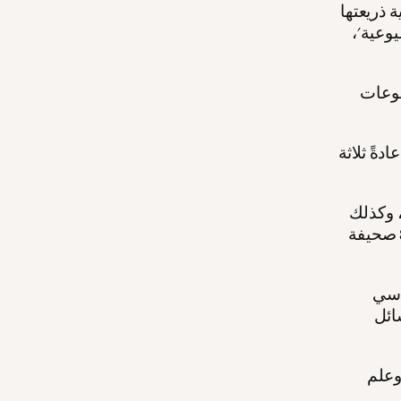
 ذريعتها
وعية'،
ضوعات
دةً ثلاثة
، وكذلك
في الشرق الأوسط وبعض دول آسيا، وقد استفادت من خدماتها نحو 80 صحيفة
اسي
ائل
وعلم