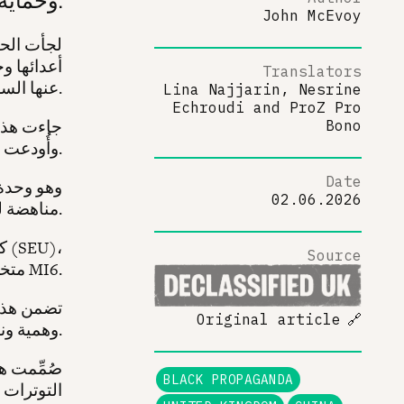
John McEvoy
لجأت الحك
أعدائها و
Translators
عنها السرية.
Lina Najjarin, Nesrine
Echroudi
and
ProZ Pro
جاءت هذه 
Bono
وأُودعت في دار المحفوظات الوطنية بلندن.
Date
02.06.2026
مناهضة للشيوعية عملت داخل وزارة الخارجية البريطانية بين عامَي 1948 و1977.
كا
Source
متخصصة في 'الفنون الداكنة' للعمل الاستخباراتي السري بمساعدة MI6.
تضمن هذا 
Original article
🔗
وهمية ونشر وثائق مزورة.
صُمِّمت ه
BLACK PROPAGANDA
التوترات 