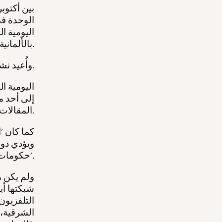
الوحدة ف
بالألمانية، وصحف إقليمية صغيرة.
وأُعيد نشر كثير من هذه المقالات لاحقاً في منابر أوروبية كبرى وخارج أوروبا أيضاً.
إلى أحد م
المقالات، قبل أن يلتقطه الصينيون ويعيدوا بثّه داخل الصين.
كما كان '
ويؤدي دور
حكومات بعض الدول عبر سفرائها في فيينا'.
ولم يكن ه
شبكتها أيض
التلفزيون
الشرقية، 