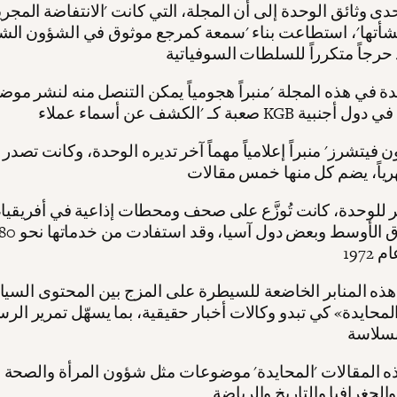
ى وثائق الوحدة إلى أن المجلة، التي كانت 'الانتفاضة المجرية
لنشأتها'، استطاعت بناء 'سمعة كمرجع موثوق في الشؤون الشي
ة في هذه المجلة 'منبراً هجومياً يمكن التنصل منه لنشر مو
ن فيتشرز' منبراً إعلامياً مهماً آخر تديره الوحدة، وكانت تصدر عا
 للوحدة، كانت تُوزَّع على صحف ومحطات إذاعية في أفريقيا
ه المنابر الخاضعة للسيطرة على المزج بين المحتوى السي
المحايدة» كي تبدو وكالات أخبار حقيقية، بما يسهّل تمرير الرس
ه المقالات 'المحايدة' موضوعات مثل شؤون المرأة والصحة 