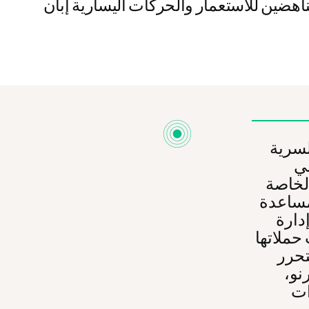
ناهضين للاستعمار والحركات اليسارية إبان
لسرية
ته
 عملتا بين
19. بمساعدة MI6، تخصصت الوحدة في الدعاية
دارة
حملاتها
تحرر
نو،
ات