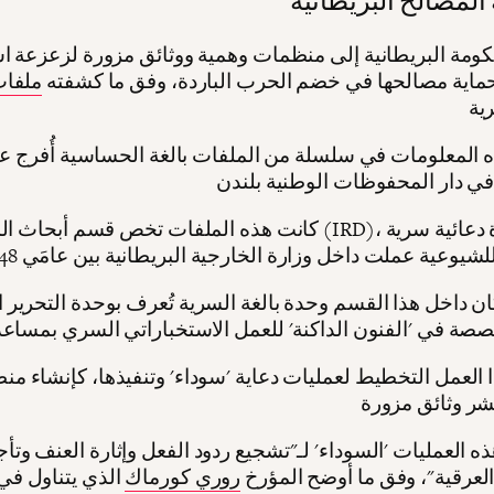
ومة البريطانية إلى منظمات وهمية ووثائق مزورة لزعزعة ا
حماية مصالحها في خضم الحرب الباردة، وفق ما كشفته
ملفا
المعلومات في سلسلة من الملفات بالغة الحساسية أُفرج عن
كانت هذه الملفات تخص قسم أبحاث المعلومات (IRD)، وهو وحدة
ن داخل هذا القسم وحدة بالغة السرية تُعرف بوحدة التحرير الخاصة
العمل التخطيط لعمليات دعاية 'سوداء' وتنفيذها، كإنشاء م
ذه العمليات 'السوداء' لـ"تشجيع ردود الفعل وإثارة العنف وتأج
العرقية"، وفق ما أوضح المؤرخ
روري كورماك
الذي يتناول في 