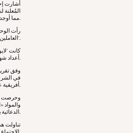
أشارت إحد
المُعلنة 
مما أوجد حرجاً متكرراً للسلطات السوفياتية.
رأت الوحد
صعبة كـ 'الكشف عن أسماء عملاء KGB العاملين في دول أجنبية'.
كانت 'لايو
أعداد شهرياً، يضم كل منها خمس مقالات.
وفق تقرير
أفريقية عام 1972.
وحرصت هذ
والمواد «
الدعائية بسلاسة.
تناولت هذ
الاجتماع والجغرافيا والتاريخ والرياضة.