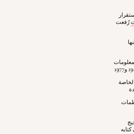
ستقرار
ت
رُفعت
ها
 دعائية سرية
 (SEU)،
نظمات
يج
كتابه