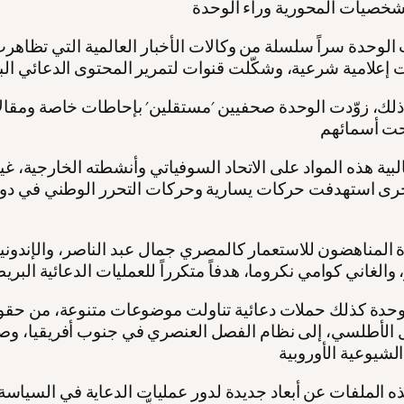
 الوحدة سراً سلسلة من وكالات الأخبار العالمية التي تظاهرت 
ذلك، زوّدت الوحدة صحفيين 'مستقلين' بإحاطات خاصة ومقال
لبية هذه المواد على الاتحاد السوفياتي وأنشطته الخارجية، غي
رى استهدفت حركات يسارية وحركات التحرر الوطني في دول
ة المناهضون للاستعمار كالمصري جمال عبد الناصر، والإندو
وحدة كذلك حملات دعائية تناولت موضوعات متنوعة، من حقو
لأطلسي، إلى نظام الفصل العنصري في جنوب أفريقيا، وصول
الملفات عن أبعاد جديدة لدور عمليات الدعاية في السياسة