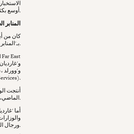
الاستخبار
أوسع بكثير مما كان معروفاً.
المنابر ا
كان من أب
بـ'المنابر الخاضعة للسيطرة' — وضمان تزويدها بتدفق مستمر من المواد الدعائية.
فيتشر سيرفيسز'
الماضي، وزُعت عبر آسيا، لا سيما في الهند وباكستان وسيلان واليابان وماليزيا.
أما 'غارد
والوزارات
ورجال الأعمال في دول العالم النامي.