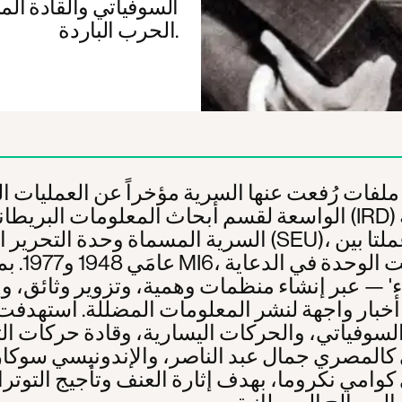
السوفياتي والقادة الم
الحرب الباردة.
فات رُفعت عنها السرية مؤخراً عن العمليات ا
الواسعة لقسم أبحاث المعلومات البريطاني (IRD) ووحد
السرية المسماة وحدة التحرير الخاصة (SEU)، اللتين
عامَي 1948 و77
ء' — عبر إنشاء منظمات وهمية، وتزوير وثائق، وإ
أخبار واجهة لنشر المعلومات المضللة. استهدفت 
 السوفياتي، والحركات اليسارية، وقادة حركات ال
كالمصري جمال عبد الناصر، والإندونيسي سوكار
 كوامي نكروما، بهدف إثارة العنف وتأجيج التوتر