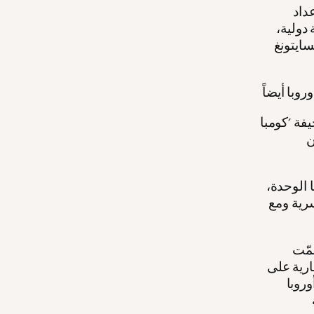
211 مقالاً من إعداد
دولية،
اليومية الناطقة
 الفرنسية اليسارية
ن
 الوحدة،
رية ومع
مّت
جارية على
وروبا