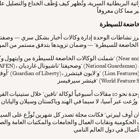
اتية البريطانية السرية، وتُظهر كيف وُظِّف الخداع والتضليل 
لخاضعة للسيطرة
رز نشاطات الوحدة إدارة وكالات أخبار بشكل سري — وصفته
شملت الوكالات الخاضعة للسيطرة من وايتهول وكالة 'نافين' ( East
News - NAFEN)، وصحيفتا 'ناشيونال
أوف ليبرتي' ( Liberty
 (World Feature Services).
أنتجت الوحدة نحو 10 مقالات أسبوعياً لوكالة 'نافين' خلال ستينيات ال
يان أوف ليبرتي' فكانت مجلة تصدر كل شهرين تُوزَّع على السي
 الحكومية ونقابات العمال والجامعات والمكتبات العامة وال