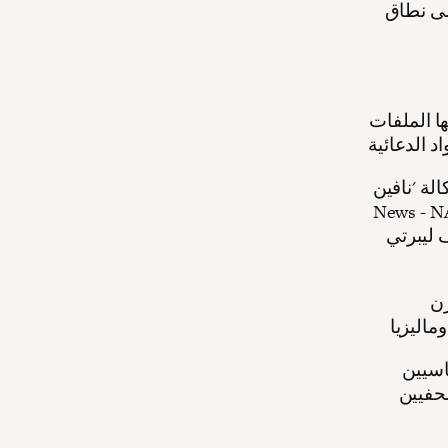
على نطاق
ا الملفات
Near and Far
 غارديان' (National Guardsman) و'غارديان
Guardian of)، و'لايون فيتشرز' (Lion Features)، و'وورلد
قرن
اسيين
صحفيين