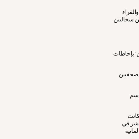
القراء
ين سجاليين
ن' بإحاطات
الصحفيين
اسم
كانت
لنشر في