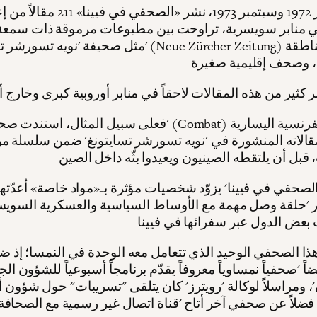
بين أكتوبر 1972 وسبتمبر 1973، نشر «الصحفي في فيينا» 
ي منابر سويسرية، تراوحت بين مطبوعات مرموقة ذات سمعة 
مثل صحيفة 'نويه تسورشر تسايتونغ' (Neue Zürcher Zeitung) 
فعلى سبيل المثال، استندت صحيفة 'كومبا' (Combat) اليومية
قالاته المنشورة في 'نويه تسورشر تسايتونغ' ضمن سلسلة م
الصحفي في فيينا' يزوّد شخصيات مؤثرة بـ«مواد خاصة» أعدّتها
 'حلقة وصل مهمة مع الأوساط السياسية والعسكرية السويس
ذا الصحفي الوحيد الذي تتعامل معه الوحدة في النمسا؛ إذ ض
اً 'صحفياً نمساوياً معروفاً يقدّم برنامجاً أسبوعياً للشؤون ال
'، ومراسلاً لوكالة 'رويترز' كان يتلقى "تسريبات" حول شؤون أ
فضلاً عن صحفي آخر أتاح 'قناة اتصال غير رسمية مع الصحافة