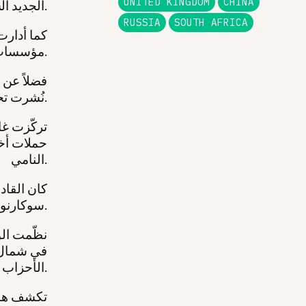
UNITED KINGDOM
CHINA
الجديد الشخصيات المحورية وراء الوحدة.
RUSSIA
SOUTH AFRICA
كما أدارت
مؤسسات إعلامية شرعية، وشكّلت قنوات لتمرير المحتوى الدعائي البريطاني.
فضلاً عن 
نُشرت تحت أسمائهم.
تركّزت غا
حملات أخ
النامي.
كان القاد
سوكارنو، والغاني كوامي نكروما، هدفاً متكرراً للعمليات الدعائية البريطانية.
نظّمت ال
في شمال ا
الأحزاب الشيوعية الأوروبية.
تكشف هذه 