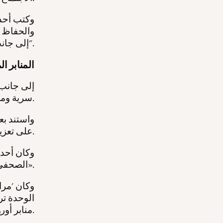
وكتب أحد 
والحفاظ ع
إلى جانب ثلاث مواد أخرى ذات طابع إيجابي أو محايد".
المنابر ا
إلى جانب 
سرية ومحتوى جاهز للنشر تحت أسمائهم.
واستند بع
على تعزيز مكانتهم المهنية وترويج قصصهم على نطاق دولي.
وكان أحد 
«الصحفي في فيينا»، من دون الكشف عن هويته.
وكان 'مرا
الوحدة تر
منابر أوروبية بارزة، ظهر معظمها في الصحافة السويسرية الناطقة بالألمانية.