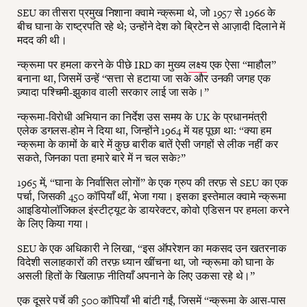
SEU का तीसरा प्रमुख निशाना क्वामे न्क्रूमा थे, जो 1957 से 1966 के
बीच घाना के राष्ट्रपति रहे थे; उन्होंने देश को ब्रिटेन से आज़ादी दिलाने में
मदद की थी।
न्क्रूमा पर हमला करने के पीछे IRD का मुख्य
लक्ष्य
एक ऐसा “माहौल”
बनाना था, जिसमें उन्हें “सत्ता से हटाया जा सके और उनकी जगह एक
ज़्यादा पश्चिमी-झुकाव वाली सरकार लाई जा सके।”
न्क्रूमा-विरोधी अभियान का निर्देश उस समय के UK के प्रधानमंत्री
एलेक डगलस-होम ने दिया था, जिन्होंने 1964 में यह पूछा था: “क्या हम
न्क्रूमा के कामों के बारे में कुछ बारीक बातें ऐसी जगहों से लीक नहीं कर
सकते, जिनका पता हमारे बारे में न चल सके?”
1965 में, “घाना के निर्वासित लोगों” के एक ग्रुप की तरफ़ से SEU का एक
पर्चा, जिसकी 450 कॉपियाँ थीं, भेजा गया। इसका इस्तेमाल क्वामे न्क्रूमा
आइडियोलॉजिकल इंस्टीट्यूट के डायरेक्टर, कोवो एडिसन पर हमला करने
के लिए किया गया।
SEU के एक अधिकारी ने लिखा, “इस ऑपरेशन का मकसद उन खतरनाक
विदेशी सलाहकारों की तरफ़ ध्यान खींचना था, जो न्क्रूमा को घाना के
असली हितों के खिलाफ़ नीतियाँ अपनाने के लिए उकसा रहे थे।”
एक दूसरे पर्चे की 500 कॉपियाँ भी बांटी गईं, जिसमें “न्क्रूमा के आस-पास