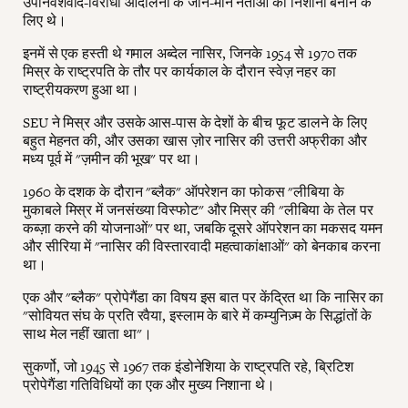
उपनिवेशवाद-विरोधी आंदोलनों के जाने-माने नेताओं को निशाना बनाने के
लिए थे।
इनमें से एक हस्ती थे गमाल अब्देल नासिर, जिनके 1954 से 1970 तक
मिस्र के राष्ट्रपति के तौर पर कार्यकाल के दौरान स्वेज़ नहर का
राष्ट्रीयकरण हुआ था।
SEU ने मिस्र और उसके आस-पास के देशों के बीच फूट डालने के लिए
बहुत मेहनत की, और उसका खास ज़ोर नासिर की उत्तरी अफ्रीका और
मध्य पूर्व में "ज़मीन की भूख" पर था।
1960 के दशक के दौरान "ब्लैक" ऑपरेशन का फोकस "लीबिया के
मुकाबले मिस्र में जनसंख्या विस्फोट" और मिस्र की "लीबिया के तेल पर
कब्ज़ा करने की योजनाओं" पर था, जबकि दूसरे ऑपरेशन का मकसद यमन
और सीरिया में "नासिर की विस्तारवादी महत्वाकांक्षाओं" को बेनकाब करना
था।
एक और "ब्लैक" प्रोपेगैंडा का विषय इस बात पर केंद्रित था कि नासिर का
"सोवियत संघ के प्रति रवैया, इस्लाम के बारे में कम्युनिज़्म के सिद्धांतों के
साथ मेल नहीं खाता था"।
सुकर्णो, जो 1945 से 1967 तक इंडोनेशिया के राष्ट्रपति रहे, ब्रिटिश
प्रोपेगैंडा गतिविधियों का एक और मुख्य निशाना थे।