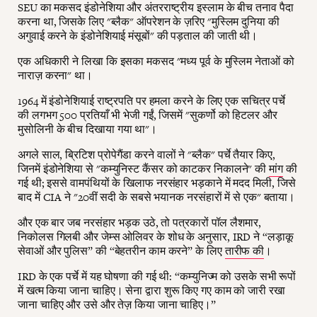
SEU का मकसद इंडोनेशिया और अंतरराष्ट्रीय इस्लाम के बीच तनाव पैदा
करना था, जिसके लिए "ब्लैक" ऑपरेशन के ज़रिए "मुस्लिम दुनिया की
अगुवाई करने के इंडोनेशियाई मंसूबों" की पड़ताल की जाती थी।
एक अधिकारी ने लिखा कि इसका मकसद "मध्य पूर्व के मुस्लिम नेताओं को
नाराज़ करना" था।
1964 में इंडोनेशियाई राष्ट्रपति पर हमला करने के लिए एक सचित्र पर्चे
की लगभग 500 प्रतियाँ भी भेजी गईं, जिसमें "सुकर्णो को हिटलर और
मुसोलिनी के बीच दिखाया गया था"।
अगले साल, ब्रिटिश प्रोपेगैंडा करने वालों ने "ब्लैक" पर्चे तैयार किए,
जिनमें इंडोनेशिया से "कम्युनिस्ट कैंसर को काटकर निकालने" की
मांग
की
गई थी; इससे वामपंथियों के खिलाफ नरसंहार भड़काने में मदद मिली, जिसे
बाद में CIA ने "20वीं सदी के सबसे भयानक नरसंहारों में से एक" बताया।
और एक बार जब नरसंहार भड़क उठे, तो पत्रकारों पॉल लैशमार,
निकोलस गिलबी और जेम्स ओलिवर के शोध के अनुसार, IRD ने “लड़ाकू
सेवाओं और पुलिस” की “बेहतरीन काम करने” के लिए
तारीफ की
।
IRD के एक पर्चे में यह घोषणा की गई थी: “कम्युनिज्म को उसके सभी रूपों
में खत्म किया जाना चाहिए। सेना द्वारा शुरू किए गए काम को जारी रखा
जाना चाहिए और उसे और तेज़ किया जाना चाहिए।”