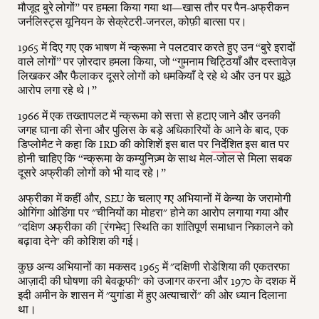
मौजूद बुरे लोगों” पर हमला किया गया था—खास तौर पर पैन-अफ्रीकन
जर्नलिस्ट्स यूनियन के सेक्रेटरी-जनरल, कोफ़ी बात्सा पर।
1965 में दिए गए एक भाषण में न्क्रूमा ने पलटवार करते हुए उन “बुरे इरादों
वाले लोगों” पर ज़ोरदार हमला किया, जो “गुमनाम चिट्ठियाँ और दस्तावेज़
लिखकर और फैलाकर दूसरे लोगों को धमकियाँ दे रहे थे और उन पर झूठे
आरोप लगा रहे थे।”
1966 में एक तख्तापलट में न्क्रूमा को सत्ता से हटाए जाने और उनकी
जगह घाना की सेना और पुलिस के बड़े अधिकारियों के आने के बाद, एक
डिप्लोमैट ने कहा कि IRD की कोशिशें इस बात पर
निर्देशित
इस बात पर
होनी चाहिए कि “न्क्रूमा के कम्युनिज़्म के साथ मेल-जोल से मिला सबक
दूसरे अफ्रीकी लोगों को भी याद रहे।”
अफ्रीका में कहीं और, SEU के चलाए गए अभियानों में केन्या के जरामोगी
ओगिंगा ओडिंगा पर "चीनियों का मोहरा" होने का आरोप लगाया गया और
"दक्षिण अफ्रीका की [रंगभेद] स्थिति का शांतिपूर्ण समाधान निकालने को
बढ़ावा देने" की कोशिश की गई।
कुछ अन्य अभियानों का मकसद 1965 में "दक्षिणी रोडेशिया की एकतरफा
आज़ादी की घोषणा की बेवकूफी" को उजागर करना और 1970 के दशक में
इदी अमीन के शासन में "युगांडा में हुए अत्याचारों" की ओर ध्यान दिलाना
था।