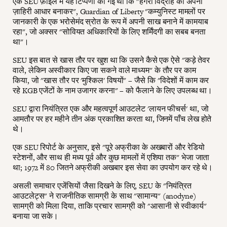
एक SEU फ़ाइल में यह टिप्पणी की गई थी कि "हंगरी विद्रोह को अपना
ज़ाहिरी आधार बनाकर", Guardian of Liberty "कम्युनिस्ट मामलों पर
जानकारी के एक भरोसेमंद स्रोत के रूप में अपनी साख बनाने में कामयाब
रहा", जो अक्सर "सोवियत अधिकारियों के लिए शर्मिंदगी का सबब बनता
था"।
SEU इस बात से खास तौर पर खुश था कि उसने कैसे एक ऐसे "कड़े तेवर
वाले, लेकिन अस्वीकार किए जा सकने वाले माध्यम" के तौर पर काम
किया, जो "खास तौर पर 'मुश्किल' विषयों" – जैसे कि "विदेशों में काम कर
रहे KGB एजेंटों के नाम उजागर करना" – को फैलाने के लिए उपलब्ध था।
SEU द्वारा नियंत्रित एक और महत्वपूर्ण आउटलेट 'लायन फीचर्स' था, जो
आमतौर पर हर महीने तीन अंक प्रकाशित करता था, जिनमें पाँच लेख होते
थे।
एक SEU रिपोर्ट के अनुसार, इसे "पूरे अफ्रीका के अखबारों और रेडियो
स्टेशनों, और साथ ही मध्य पूर्व और कुछ मामलों में एशिया तक" भेजा जाता
था; 1972 में 80 जितने अफ्रीकी अखबार इस सेवा का उपयोग कर रहे थे।
असली समाचार एजेंसियों जैसा दिखने के लिए, SEU के "नियंत्रित
आउटलेट्स" ने राजनीतिक सामग्री के साथ "सामान्य" (anodyne)
सामग्री को मिला दिया, ताकि प्रचार सामग्री को "आसानी से स्वीकार्य"
बनाया जा सके।