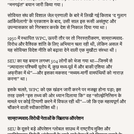
“मनगढ़ंत” बयान जारी किया गया।
सोवियत संघ की विशाल जेल प्रणाली के बारे में लिखी गई किताब ‘द गुलाग
आर्किपेलागो’ के प्रकाशन के बाद, उसी साल इस रूसी असंतुष्ट और
उपन्यासकार को गिरफ्तार करके देश से निकाल दिया गया था।
1950 में स्थापित WPC, ऊपरी तौर पर तो निरस्त्रीकरण, साम्राज्यवाद-
विरोध और वैश्विक शांति के लिए अभियान चला रही थी, लेकिन असल में
यह सोवियत विदेश नीति को बढ़ावा देने वाली एक मुखौटा संस्था थी।
SEU का यह बयान लगभग 504 लोगों को भेजा गया था—जिनमें से
“ज़्यादातर पश्चिमी यूरोप में, कुछ मध्य-पूर्व में और बाकी एशिया और
अफ्रीका में थे”—और इसका मकसद “मध्यम-मार्गी वामपंथियों को नाराज़
करना” था।
इसके चलते, WPC को एक खंडन जारी करने पर मजबूर होना पड़ा; इस
तरह उसने “इस तथ्य की ओर ध्यान दिलाया कि” वह “सोल्झेनित्सिन के
मामले पर कोई टिप्पणी करने में विफल रही थी”—जो कि एक महत्वपूर्ण और
चौंकाने वाली स्वीकारोक्ति थी।
साम्राज्यवाद-विरोधी नेताओं के खिलाफ ऑपरेशन
SEU के दूसरे बड़े ऑपरेशन ग्लोबल साउथ में राष्ट्रीय मुक्ति और