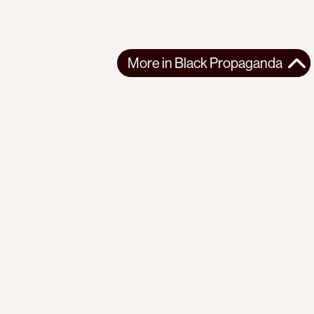
More in
Black Propaganda
More in
Black Propaganda
GLOBAL
BLACK PROPAGANDA
2026-06-02
Britain’s Secret ‘Black Propaganda’ Operations