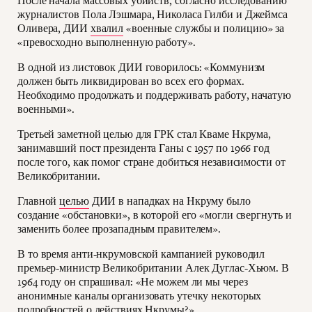
После начала массовых убийств, согласно исследованию
журналистов Пола Лэшмара, Николаса Гилби и Джеймса
Оливера, ДИИ
хвалил
«военные службы и полицию» за
«превосходно выполненную работу».
В одной из листовок ДИИ говорилось: «Коммунизм
должен быть ликвидирован во всех его формах.
Необходимо продолжать и поддерживать работу, начатую
военными».
Третьей заметной целью для ГРК стал Кваме Нкрума,
занимавший пост президента Ганы с 1957 по 1966 год
после того, как помог стране добиться независимости от
Великобритании.
Главной
целью
ДИИ в нападках на Нкруму было
создание «обстановки», в которой его «могли свергнуть и
заменить более прозападным правителем».
В то время анти-нкрумовской кампанией руководил
премьер-министр Великобритании Алек Дуглас-Хьюм. В
1964 году он спрашивал: «Не можем ли мы через
анонимные каналы организовать утечку некоторых
подробностей о действиях Нкрумы?»