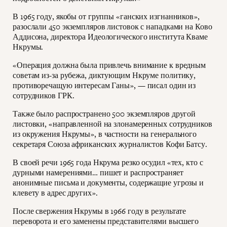
В 1965 году, якобы от группы «ганских изгнанников»,
разослали 450 экземпляров листовок с нападками на Ково
Аддисона, директора Идеологического института Кваме
Нкрумы.
«Операция должна была привлечь внимание к вредным
советам из-за рубежа, диктующим Нкруме политику,
противоречащую интересам Ганы», — писал один из
сотрудников ГРК.
Также было распространено 500 экземпляров другой
листовки, «направленной на злонамеренных сотрудников
из окружения Нкрумы», в частности на генерального
секретаря Союза африканских журналистов Кофи Батсу.
В своей речи 1965 года Нкрума резко осудил «тех, кто с
дурными намерениями… пишет и распространяет
анонимные письма и документы, содержащие угрозы и
клевету в адрес других».
После свержения Нкрумы в 1966 году в результате
переворота и его заменены представителями высшего