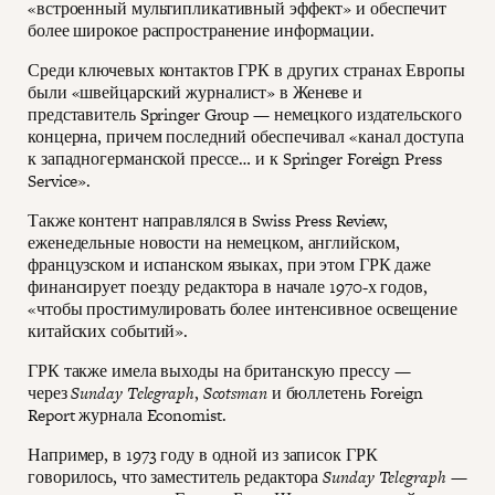
«встроенный мультипликативный эффект» и обеспечит
более широкое распространение информации.
Среди ключевых контактов ГРК в других странах Европы
были «швейцарский журналист» в Женеве и
представитель Springer Group — немецкого издательского
концерна, причем последний обеспечивал «канал доступа
к западногерманской прессе… и к Springer Foreign Press
Service».
Также контент направлялся в Swiss Press Review,
еженедельные новости на немецком, английском,
французском и испанском языках, при этом ГРК даже
финансирует поезду редактора в начале 1970-х годов,
«чтобы простимулировать более интенсивное освещение
китайских событий».
ГРК также имела выходы на британскую прессу —
через
Sunday Telegraph
,
Scotsman
и бюллетень Foreign
Report журнала Economist.
Например, в 1973 году в одной из записок ГРК
говорилось, что заместитель редактора
Sunday Telegraph
—