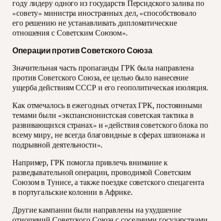
году лидеру одного из государств Персидского залива по
«совету» министра иностранных дел, «способствовало
его решению не устанавливать дипломатические
отношения с Советским Союзом».
Операции против Советского Союза
Значительная часть пропаганды ГРК была направлена
против Советского Союза, ее целью было нанесение
ущерба действиям СССР и его геополитическая изоляция.
Как отмечалось в ежегодных отчетах ГРК, постоянными
темами были «экспансионистская советская тактика в
развивающихся странах» и «действия советского блока по
всему миру, не всегда благовидные в сферах шпионажа и
подрывной деятельности».
Например, ГРК помогла привлечь внимание к
разведывательной операции, проводимой Советским
Союзом в Тунисе, а также поездке советского спецагента
в португальские колонии в Африке.
Другие кампании были направлены на ухудшение
отношений Советского Союза с соседними государствами