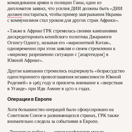
командования армии и полиции Ганы, один из
дипломатов заявил, что усилия ДИИ должны быть «ДИИ
должен
постараться, чтобы пример заигрывания Нкрамы
с коммунизмом стал уроком для других стран Африки».
«Также в Африке ГРК стремилась своими кампаниями
дискредитировать кенийского политика Джарамоги
Огингу Одингу, называя его «марионеткой Китая»,
одновременно при этом заявляя о своем стремлении к
«мирному разрешению ситуации с [апартеидом] в
Южной Африке».
Другие кампании стремились подчеркнуть «безрассудство
одностороннего провозглашения независимости Южной
Родезией» в 1965 году и привлечь внимание к «зверствам
в Уганде» при Иди Амине в 1970-х годах.
Операции в Европе
Хотя большинство операций было сфокусировано на
Советском Союзе и развивающихся странах, ГРК также
внимательно следила за событиями в Европе.
«Тресковые войны» — серия конфликтов между