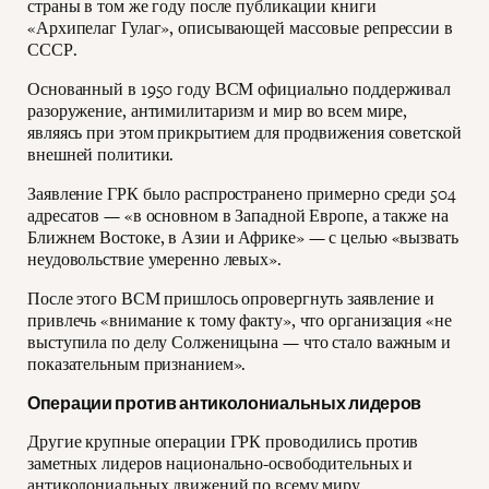
страны в том же году после публикации книги
«Архипелаг Гулаг», описывающей массовые репрессии в
СССР.
Основанный в 1950 году ВСМ официально поддерживал
разоружение, антимилитаризм и мир во всем мире,
являясь при этом прикрытием для продвижения советской
внешней политики.
Заявление ГРК было распространено примерно среди 504
адресатов — «в основном в Западной Европе, а также на
Ближнем Востоке, в Азии и Африке» — с целью «вызвать
неудовольствие умеренно левых».
После этого ВСМ пришлось опровергнуть заявление и
привлечь «внимание к тому факту», что организация «не
выступила по делу Солженицына — что стало важным и
показательным признанием».
Операции против антиколониальных лидеров
Другие крупные операции ГРК проводились против
заметных лидеров национально-освободительных и
антиколониальных движений по всему миру.