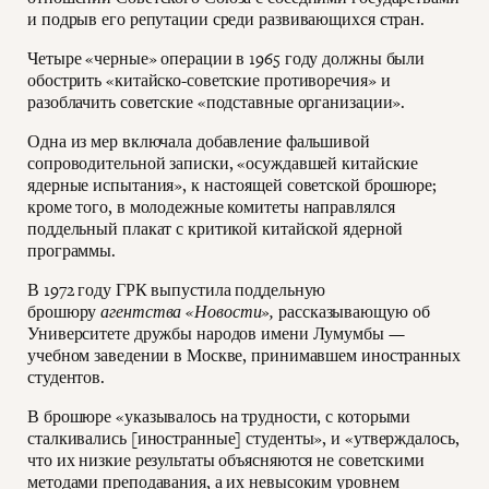
и подрыв его репутации среди развивающихся стран.
Четыре «черные» операции в 1965 году должны были
обострить «китайско-советские противоречия» и
разоблачить советские «подставные организации».
Одна из мер включала добавление фальшивой
сопроводительной записки, «осуждавшей китайские
ядерные испытания», к настоящей советской брошюре;
кроме того, в молодежные комитеты направлялся
поддельный плакат с критикой китайской ядерной
программы.
В 1972 году ГРК выпустила поддельную
брошюру
агентства «Новости»,
рассказывающую об
Университете дружбы народов имени Лумумбы —
учебном заведении в Москве, принимавшем иностранных
студентов.
В брошюре «указывалось на трудности, с которыми
сталкивались [иностранные] студенты», и «утверждалось,
что их низкие результаты объясняются не советскими
методами преподавания, а их невысоким уровнем