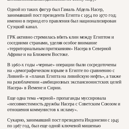
Одной из таких фигур был Гамаль Абдель Насер,
занимавший пост президента Египта с 1954 по 1970 год;
именно в период его правления был национализирован
Суэцкий канал.
ГРК активно стремилась вбить клин между Египтом и
соседними странами, уделяя особое внимание
«территориальным притязаниям» Насера в Северной
Африке и на Ближнем Востоке.
В 1960-х годы «черные» операции были сосредоточены
на «демографическом взрыве в Египте по сравнению с
Ливией» и «планах Египта на ливийскую нефть», а также
на разоблачении «амбициозных экспансионистских целей
Насера» в Йемене и Сирии.
Еще одна тема «черной» пропаганды муссировала
«несовместимость дружбы Насера с Советским Союзом и
отношения коммунистов к исламу».
Сукарно, занимавший пост президента Индонезии с 1945
по 1967 год, был еще одной ключевой мишенью