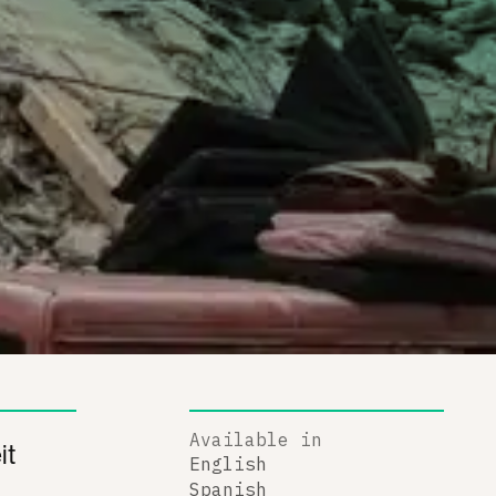
Available in
it
English
Spanish