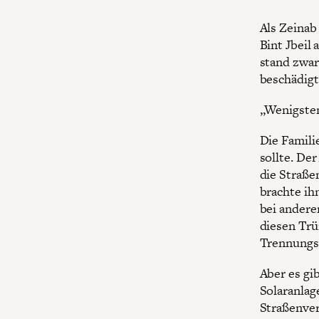
Als Zeinab
Bint Jbeil
stand zwar
beschädigt
„Wenigsten
Die Famili
sollte. De
die Straße
brachte ih
bei andere
diesen Trü
Trennungs
Aber es gi
Solaranlag
Straßenver