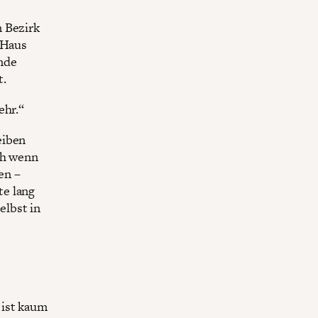
m Bezirk
 Haus
nde
t.
ehr.“
eiben
ch wenn
en –
te lang
elbst in
 ist kaum