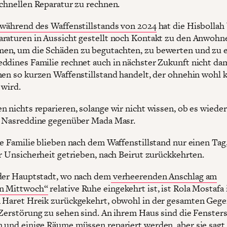
schnellen Reparatur zu rechnen.
 während des Waffenstillstands von 2024
hat die Hisbollah 
raturen in Aussicht gestellt noch Kontakt zu den Anwohn
n, um die Schäden zu begutachten, zu bewerten und zu e
ddines Familie rechnet auch in nächster Zukunft nicht dam
nen so kurzen Waffenstillstand handelt, der ohnehin wohl
 wird.
n nichts reparieren, solange wir nicht wissen, ob es wieder
t Nasreddine gegenüber Mada Masr.
re Familie blieben nach dem Waffenstillstand nur einen Tag
er Unsicherheit getrieben, nach Beirut zurückkehrten.
der Hauptstadt, wo nach dem
verheerenden Anschlag am
n Mittwoch“
relative Ruhe eingekehrt ist, ist Rola Mostafa 
 Haret Hreik zurückgekehrt, obwohl in der gesamten Geg
 Zerstörung zu sehen sind. An ihrem Haus sind die Fenster
 und einige Räume müssen repariert werden, aber sie sagt,