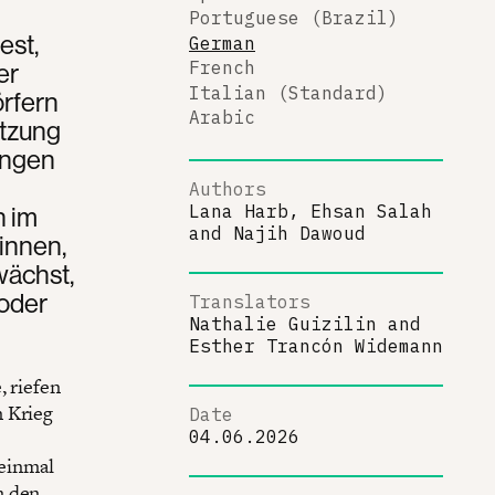
Portuguese (Brazil)
est,
German
er
French
Italian (Standard)
rfern
Arabic
atzung
rungen
Authors
n im
Lana Harb, Ehsan Salah
and
Najih Dawoud
innen,
wächst,
 oder
Translators
Nathalie Guizilin
and
Esther Trancón Widemann
, riefen
n Krieg
Date
04.06.2026
 einmal
n den