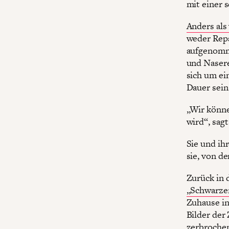
mit einer 
Anders als
weder Repa
aufgenomme
und Nasere
sich um ei
Dauer sein
„Wir könne
wird“, sag
Sie und ih
sie, von d
Zurück in 
„Schwarze
Zuhause in
Bilder der
zerbrochen