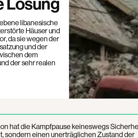
he Lösung
riebene libanesische
zerstörte Häuser und
or, da sie wegen der
esatzung und der
zwischen dem
und der sehr realen
non hat die Kampfpause keineswegs Sicherhe
, sondern einen unerträglichen Zustand der