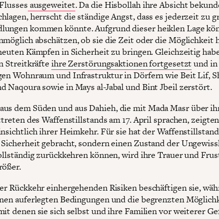
-Flusses
ausgeweitet
. Da die Hisbollah ihre Absicht bekund
hlagen, herrscht die ständige Angst, dass es jederzeit zu 
lungen kommen könnte. Aufgrund dieser heiklen Lage kö
nmöglich abschätzen, ob sie die Zeit oder die Möglichkeit 
rneuten Kämpfen in Sicherheit zu bringen. Gleichzeitig hab
n Streitkräfte
ihre Zerstörungsaktionen fortgesetzt
und in
gen Wohnraum und Infrastruktur in Dörfern wie Beit Lif, 
d Naqoura sowie in Mays al-Jabal und Bint Jbeil zerstört.
us dem Süden und aus Dahieh, die mit Mada Masr über ih
ttreten des Waffenstillstands am 17. April sprachen, zeigten
nsichtlich ihrer Heimkehr. Für sie hat der Waffenstillstand
 Sicherheit gebracht, sondern einen Zustand der Ungewiss
vollständig zurückkehren können, wird ihre Trauer und Frus
rößer.
rer Rückkehr einhergehenden Risiken beschäftigen sie, wäh
hnen auferlegten Bedingungen und die begrenzten Möglich
mit denen sie sich selbst und ihre Familien vor weiterer Ge