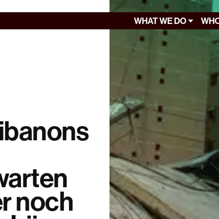
WHAT WE DO
WHO
Libanons
warten
r noch