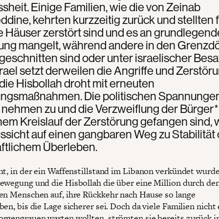
heit. Einige Familien, wie die von Zeinab
dine, kehrten kurzzeitig zurück und stellten f
e Häuser zerstört sind und es an grundlegend
ung mangelt, während andere in den Grenzdö
bgeschnitten sind oder unter israelischer Bes
srael setzt derweilen die Angriffe und Zerstö
 die Hisbollah droht mit erneuten
ungsmaßnahmen. Die politischen Spannunge
 nehmen zu und die Verzweiflung der Bürger*
inem Kreislauf der Zerstörung gefangen sind, 
sicht auf einen gangbaren Weg zu Stabilität
aftlichem Überleben.
ht, in der ein Waffenstillstand im Libanon verkündet wurde
ewegung und die Hisbollah die über eine Million durch de
en Menschen auf, ihre Rückkehr nach Hause so lange
en, bis die Lage sicherer sei. Doch da viele Familien nicht
rgengrauen warten wollten, strömten sie bereits zurück i