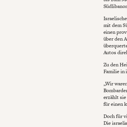
Südlibanon
Israelisch
mit dem Sü
einen prov
über den A
überquerte
Autos dire
Zu den Hei
Familie in 
„Wir waren
Bombardeme
erzählt si
für einen 
Doch für v
Die israel