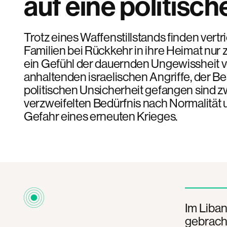
auf eine politisc
Trotz eines Waffenstillstands finden vert
Familien bei Rückkehr in ihre Heimat nur 
ein Gefühl der dauernden Ungewissheit v
anhaltenden israelischen Angriffe, der B
politischen Unsicherheit gefangen sind 
verzweifelten Bedürfnis nach Normalität 
Gefahr eines erneuten Krieges.
Im Liba
gebracht