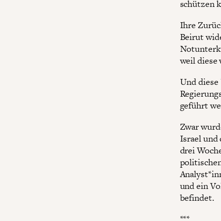
schützen 
Ihre Zurüc
Beirut wid
Notunterkü
weil diese 
Und diese 
Regierungs
geführt we
Zwar wurde
Israel und
drei Woche
politische
Analyst*in
und ein Vol
befindet.
***