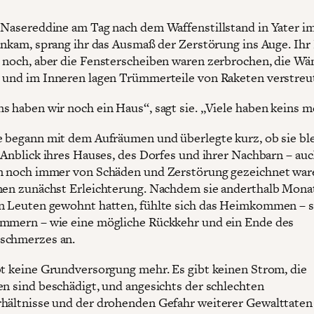
 Nasereddine am Tag nach dem Waffenstillstand in Yater i
 ankam, sprang ihr das Ausmaß der Zerstörung ins Auge. Ihr
 noch, aber die Fensterscheiben waren zerbrochen, die Wä
 und im Inneren lagen Trümmerteile von Raketen verstreu
s haben wir noch ein Haus“, sagt sie. „Viele haben keins m
e begann mit dem Aufräumen und überlegte kurz, ob sie bl
r Anblick ihres Hauses, des Dorfes und ihrer Nachbarn – au
n noch immer von Schäden und Zerstörung gezeichnet war
nen zunächst Erleichterung. Nachdem sie anderthalb Mona
n Leuten gewohnt hatten, fühlte sich das Heimkommen – s
mmern – wie eine mögliche Rückkehr und ein Ende des
schmerzes an.
bt keine Grundversorgung mehr. Es gibt keinen Strom, die
en sind beschädigt, und angesichts der schlechten
hältnisse und der drohenden Gefahr weiterer Gewalttaten