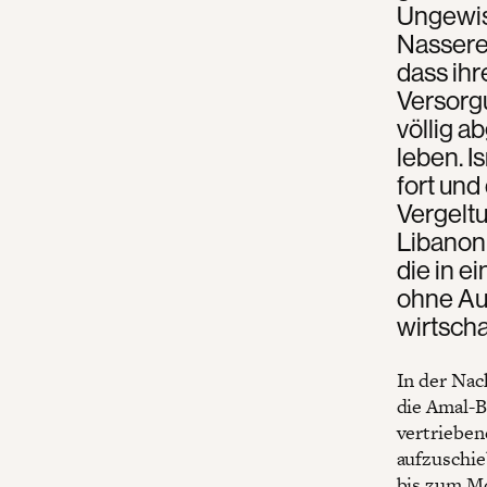
Ungewiss
Nassered
dass ihr
Versorg
völlig a
leben. I
fort und
Vergelt
Libanon
die in e
ohne Aus
wirtsch
In der Nac
die Amal-B
vertrieben
aufzuschieb
bis zum Mo