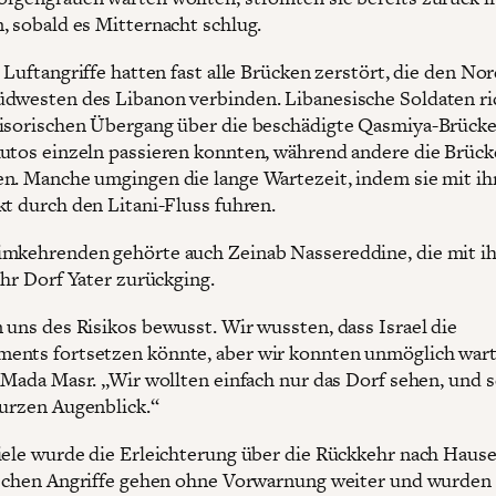
, sobald es Mitternacht schlug.
e Luftangriffe hatten fast alle Brücken zerstört, die den N
dwesten des Libanon verbinden. Libanesische Soldaten ri
isorischen Übergang über die beschädigte Qasmiya-Brücke
utos einzeln passieren konnten, während andere die Brück
n. Manche umgingen die lange Wartezeit, indem sie mit ih
kt durch den Litani-Fluss fuhren.
mkehrenden gehörte auch Zeinab Nassereddine, die mit ih
ihr Dorf Yater zurückging.
 uns des Risikos bewusst. Wir wussten, dass Israel die
nts fortsetzen könnte, aber wir konnten unmöglich wart
e Mada Masr. „Wir wollten einfach nur das Dorf sehen, und s
kurzen Augenblick.“
iele wurde die Erleichterung über die Rückkehr nach Hause
ischen Angriffe gehen ohne Vorwarnung weiter und wurden 