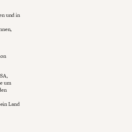
en und in
nnen,
non
USA,
he um
den
 ein Land