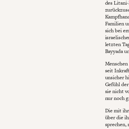
des Litani
zurückzusc
Kampfhand
Familien u
sich bei e
israelische
letzten Ta
Bayyada un
Menschen a
seit Inkraf
unsicher hi
Gefühl der
sie nicht 
nur noch g
Die mit ih
über die i
sprechen, 