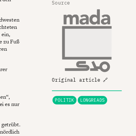
Source
ordwesten
chteten
 ein,
e zu Fuß
ren
rer
Original article
🔗
en“,
POLITIK
LONGREADS
ei es nur
 getrübt.
nördlich