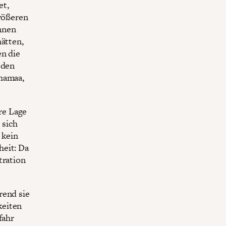
et,
größeren
nnen
hätten,
en die
 den
Shamaa,
re Lage
 sich
 kein
heit: Da
tration
rend sie
keiten
fahr