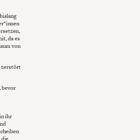
bislang
er*innen
rsetzen,
it, da es
 kaum von
 zerstört
, bevor
in ihr
end
scheiben
 die