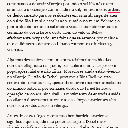
continuado a destruir vilarejos por todo o
sul
libanês e tem
anunciado a operação continuada no sul, renovando as
ordens
de deslocamento para os residentes em uma abrangente área
do sul do Rio Litani e espalhando-se até o norte em Yohmor; o
ponto alto da frente do sul onde a vista se estende por todo o
caminho da costa leste e oeste além do vale de Bekaa -
efetivamente ocupando uma faixa que se estende por mais de
oito quilômetros dentro do Líbano em pontos e incluem 55
vilarejos.
Algumas dessas áreas continuam parcialmente
inabitadas
desde a deflagração da guerra, particularmente vilarejos com
populações mistas e não xiitas. Moradores ainda estão vivendo
no vilarejo Cristão de Debel, próximo a Bint Jbeil no setor
central da frente sulista, apesar de estarem totalmente isolados
do mundo externo por semanas desde que Israel lançou a
operação cerco em Bint Jbeil. O movimento de entrada e saída
do vilarejo é severamente restrito e as forças israelenses têm
destruído 20 das casas do vilarejo.
Antes do cessar-fogo, o contínuo bombardeio israelense
significou que a ajuda não poderia chegar a Debel e aos
vilarejos cristãos mais próximos, como Ebel e Rmeish. Mesmo