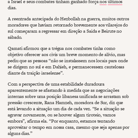
a Israel e seus combates tinham ganhado força
nos
últimos
dias.
A reentrada antecipada do Hezbollah na guerra, muitos outros
moradores que haviam retornado brevemente aos vilarejos do
sul começaram a regressar em direção a Saida e Beirute no
sábado.
Qamati afirmou que a trégua nos combates tinha como
objetivo oferecer aos civis um breve momento de alívio, mas
pediu que as pessoas “não se instalassem nos locais para onde
se dirigem no sul e em Dahieh, e permanecessem cautelosas
diante da traição israelense”.
Com a perspectiva de uma estabilidade duradoura
aparentemente se afastando à medida que as negociações
internas sobre uma posição libanesa unificada se arrastam sob
pressão crescente, Rana Hamzeh, moradora de Sur, diz que
está levando a situação um dia de cada vez. “Se a situação se
agravar novamente, ou se houver algum tiroteio, vamos
embora”, afirma ela. “Por enquanto, estamos tentando
aproveitar o tempo em nossa casa, mesmo que seja apenas por
alguns dias.”