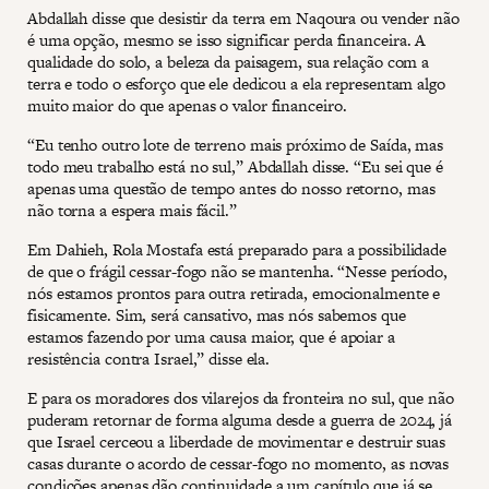
Abdallah disse que desistir da terra em Naqoura ou vender não
é uma opção, mesmo se isso significar perda financeira. A
qualidade do solo, a beleza da paisagem, sua relação com a
terra e todo o esforço que ele dedicou a ela representam algo
muito maior do que apenas o valor financeiro.
“Eu tenho outro lote de terreno mais próximo de Saída, mas
todo meu trabalho está no sul,” Abdallah disse. “Eu sei que é
apenas uma questão de tempo antes do nosso retorno, mas
não torna a espera mais fácil.”
Em Dahieh, Rola Mostafa está preparado para a possibilidade
de que o frágil cessar-fogo não se mantenha. “Nesse período,
nós estamos prontos para outra retirada, emocionalmente e
fisicamente. Sim, será cansativo, mas nós sabemos que
estamos fazendo por uma causa maior, que é apoiar a
resistência contra Israel,” disse ela.
E para os moradores dos vilarejos da fronteira no sul, que não
puderam retornar de forma alguma desde a guerra de 2024, já
que Israel cerceou a liberdade de movimentar e destruir suas
casas durante o acordo de cessar-fogo no momento, as novas
condições apenas dão continuidade a um capítulo que já se