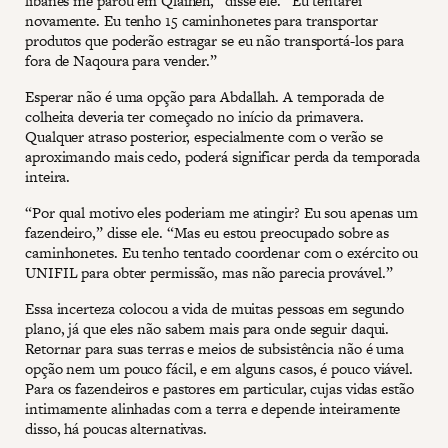
libanês me parou em Qlaiheh,” disse ele. “Eu tentarei
novamente. Eu tenho 15 caminhonetes para transportar
produtos que poderão estragar se eu não transportá-los para
fora de Naqoura para vender.”
Esperar não é uma opção para Abdallah. A temporada de
colheita deveria ter começado no início da primavera.
Qualquer atraso posterior, especialmente com o verão se
aproximando mais cedo, poderá significar perda da temporada
inteira.
“Por qual motivo eles poderiam me atingir? Eu sou apenas um
fazendeiro,” disse ele. “Mas eu estou preocupado sobre as
caminhonetes. Eu tenho tentado coordenar com o exército ou
UNIFIL para obter permissão, mas não parecia provável.”
Essa incerteza colocou a vida de muitas pessoas em segundo
plano, já que eles não sabem mais para onde seguir daqui.
Retornar para suas terras e meios de subsistência não é uma
opção nem um pouco fácil, e em alguns casos, é pouco viável.
Para os fazendeiros e pastores em particular, cujas vidas estão
intimamente alinhadas com a terra e depende inteiramente
disso, há poucas alternativas.