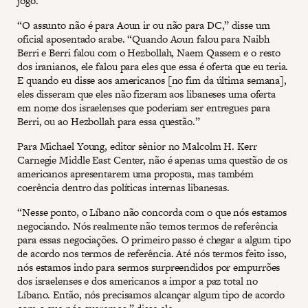
jogo.
“O assunto não é para Aoun ir ou não para DC,” disse um
oficial aposentado arabe. “Quando Aoun falou para Naibh
Berri e Berri falou com o Hezbollah, Naem Qassem e o resto
dos iranianos, ele falou para eles que essa é oferta que eu teria.
E quando eu disse aos americanos [no fim da última semana],
eles disseram que eles não fizeram aos libaneses uma oferta
em nome dos israelenses que poderiam ser entregues para
Berri, ou ao Hezbollah para essa questão.”
Para Michael Young, editor sênior no Malcolm H. Kerr
Carnegie Middle East Center, não é apenas uma questão de os
americanos apresentarem uma proposta, mas também
coerência dentro das políticas internas libanesas.
“Nesse ponto, o Líbano não concorda com o que nós estamos
negociando. Nós realmente não temos termos de referência
para essas negociações. O primeiro passo é chegar a algum tipo
de acordo nos termos de referência. Até nós termos feito isso,
nós estamos indo para sermos surpreendidos por empurrões
dos israelenses e dos americanos a impor a paz total no
Líbano. Então, nós precisamos alcançar algum tipo de acordo