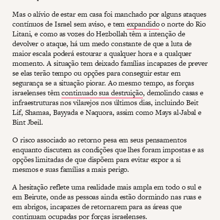
Mas o alívio de estar em casa foi manchado por alguns ataques
contínuos de Israel sem aviso, e tem
expandido
o norte do Rio
Litani, e como as vozes do Hezbollah têm a intenção de
devolver o ataque, há um medo constante de que a luta de
maior escala poderá estourar a qualquer hora e a qualquer
momento. A situação tem deixado famílias incapazes de prever
se elas terão tempo ou opções para conseguir estar em
segurança se a situação piorar. Ao mesmo tempo, as forças
israelenses têm
continuado sua destruição
, demolindo casas e
infraestruturas nos vilarejos nos últimos dias, incluindo Beit
Lif, Shamaa, Bayyada e Naquora, assim como Mays al-Jabal e
Bint Jbeil.
O risco associado ao retorno pesa em seus pensamentos
enquanto discutem as condições que lhes foram impostas e as
opções limitadas de que dispõem para evitar expor a si
mesmos e suas famílias a mais perigo.
A hesitação reflete uma realidade mais ampla em todo o sul e
em Beirute, onde as pessoas ainda estão dormindo nas ruas e
em abrigos, incapazes de retornarem para as áreas que
continuam ocupadas por forças israelenses.