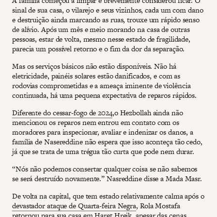
A família começou a limpar e brevemente considerou ficar. O
sinal de sua casa, o vilarejo e seus vizinhos, cada um com dano
e destruição ainda marcando as ruas, trouxe um rápido senso
de alívio. Após um mês e meio morando na casa de outras
pessoas, estar de volta, mesmo nesse estado de fragilidade,
parecia um possível retorno e o fim da dor da separação.
Mas os serviços básicos não estão disponíveis. Não há
eletricidade, painéis solares estão danificados, e com as
rodovias comprometidas e a ameaça iminente de violência
continuada, há uma pequena expectativa de reparos rápidos.
Diferente do cessar-fogo de 2024
,o Hezbollah ainda não
mencionou os reparos nem entrou em contato com os
moradores para inspecionar, avaliar e indenizar os danos, a
família de Nasereddine não espera que isso aconteça tão cedo,
já que se trata de uma trégua tão curta que pode nem durar.
“Nós não podemos consertar qualquer coisa se não sabemos
se será destruído novamente.” Nasreddine disse a Mada Masr.
De volta na capital, que tem estado relativamente calma após o
devastador ataque de Quarta-feira Negra
, Rola Mostafa
retornou para sua casa em Haret Hreik, apesar das cenas