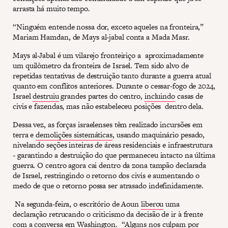
arrasta há muito tempo.
“Ninguém entende nossa dor, exceto aqueles na fronteira,”
Mariam Hamdan, de Mays al-jabal conta a Mada Masr.
Mays al-Jabal é um vilarejo fronteiriço a aproximadamente
um quilômetro da fronteira de Israel. Tem sido alvo de
repetidas tentativas de destruição tanto durante a guerra atual
quanto em conflitos anteriores. Durante o cessar-fogo de 2024,
Israel
destruiu
grandes partes do centro,
incluindo
casas de
civis e fazendas, mas não estabeleceu posições dentro dela.
Dessa vez, as forças israelenses têm realizado incursões em
terra e
demolições sistemáticas
, usando maquinário pesado,
nivelando seções inteiras de áreas residenciais e infraestrutura
- garantindo a destruição do que permaneceu intacto na última
guerra. O centro agora cai dentro da zona tampão declarada
de Israel, restringindo o retorno dos civis e aumentando o
medo de que o retorno possa ser atrasado indefinidamente.
Na segunda-feira, o escritório de Aoun
liberou
uma
declaração retrucando o criticismo da decisão de ir à frente
com a conversa em Washington. “Alguns nos culpam por