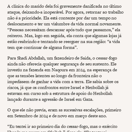
A clínica do marido dela foi gravemente danificada no último
ataque, deixando-a inoperável. Por agora, retornar ao trabalho
não é a prioridade. Ela está contente por dar um tempo no
deslocamento e ter um vislumbre da vida normal novamente.
“Pessoas necessitam descansar após tudo que passamos,” ela
reiterou. Mas, logo em seguida, ela conta que algumas lojas já
estão reabrindo e tentando se reerguer na sua região: “a vida
tem que continuar de alguma forma”.
Para Shadi Abdallah, um fazendeiro de Saida, o cessar-fogo
ainda não oferecia qualquer segurança de seu sustento. Ele
investiu na fazenda em Naqoura em 2024, na esperança de
que as tensões latentes ao longo da fronteira não o
impedissem de ganhar a vida com a terra. Ele sabia sobre os
riscos, já que os confrontos entre Israel e Hezbollah já
estavam em curso sob a estrutura de apoio do Hezbollah
lançado durante a agressão de Israel em Gaza.
O que ele não previa, eram as sucessivas escalações, primeiro
em Setembro de 2024 e de novo em março deste ano.
“Eu tentei ir ao primeiro dia do cessar-fogo, mas o exército