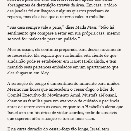
abrangentes de destruição através da área. Em casa, o vidro
das janelas foi estilhaçado e alguns quartos precisam de
reparos, mas ela disse que o retorno valeu o trabalho.
“Sua casa sempre vale a pena,” disse Mada Masr. “Não há
sentimento que compare a estar em sua própria casa, mesmo
se você for realocado para um palácio.”
Mesmo assim, ela continua preparada para deixar novamente
se necessário. Ela explica que sua família está ciente de que
ainda não pode se estabelecer em Haret Hreik ainda, e tem
mantido seus pertences embalados em um apartamento que
eles alugaram em Aley.
A sensação de perigo é um sentimento iminente para muitos.
Mesmo nas horas que antecedem o cessar-fogo, o líder do
Comitê Executivo do Movimento Amal,
Mustafa al-Fouani
,
chamou as famílias para um exercício de cuidado e paciência
antes de retornarem às casas, enquanto o
Hezbollah
alerta que
Israel tem um histórico de violar acordos, pedindo aos civis
que esperem até a situação se tornar mais clara.
E na curta duração do cessar-fogo tão longe, Israel tem