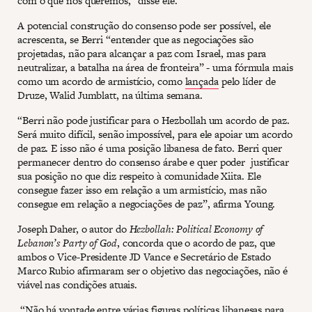
com o que nós queremos,” disse ele.
A potencial construção do consenso pode ser possível, ele
acrescenta, se Berri “entender que as negociações são
projetadas, não para alcançar a paz com Israel, mas para
neutralizar, a batalha na área de fronteira” - uma fórmula mais
como um acordo de armistício, como
lançada
pelo líder de
Druze, Walid Jumblatt, na última semana.
“Berri não pode justificar para o Hezbollah um acordo de paz.
Será muito difícil, senão impossível, para ele apoiar um acordo
de paz. E isso não é uma posição libanesa de fato. Berri quer
permanecer dentro do consenso árabe e quer poder justificar
sua posição no que diz respeito à comunidade Xiita. Ele
consegue fazer isso em relação a um armistício, mas não
consegue em relação a negociações de paz”, afirma Young.
Joseph Daher, o autor do
Hezbollah: Political Economy of
Lebanon’s Party of God
, concorda que o acordo de paz, que
ambos o Vice-Presidente JD Vance e Secretário de Estado
Marco Rubio afirmaram ser o objetivo das negociações, não é
viável nas condições atuais.
“Não há vontade entre várias figuras políticas libanesas para