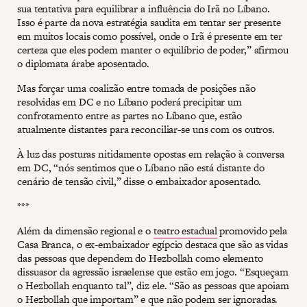
sua tentativa para equilibrar a influência do Irã no Líbano.
Isso é parte da nova estratégia saudita em tentar ser presente
em muitos locais como possível, onde o Irã é presente em ter
certeza que eles podem manter o equilíbrio de poder,” afirmou
o diplomata árabe aposentado.
Mas forçar uma coalizão entre tomada de posições não
resolvidas em DC e no Líbano poderá precipitar um
confrotamento entre as partes no Líbano que, estão
atualmente distantes para reconciliar-se uns com os outros.
À luz das posturas nitidamente opostas em relação à conversa
em DC, “nós sentimos que o Líbano não está distante do
cenário de tensão civil,” disse o embaixador aposentado.
***
Além da dimensão regional e o
teatro estadual
promovido pela
Casa Branca, o ex-embaixador egípcio destaca que são as vidas
das pessoas que dependem do Hezbollah como elemento
dissuasor da agressão israelense que estão em jogo. “Esqueçam
o Hezbollah enquanto tal”, diz ele. “São as pessoas que apoiam
o Hezbollah que importam” e que não podem ser ignoradas.