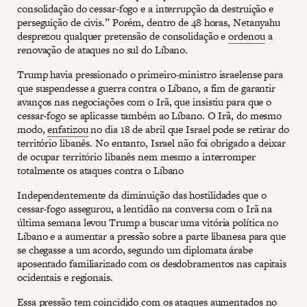
consolidação do cessar-fogo e a interrupção da destruição e
perseguição de civis.” Porém, dentro de 48 horas, Netanyahu
desprezou qualquer pretensão de consolidação e
ordenou
a
renovação de ataques no sul do Líbano.
Trump havia pressionado o primeiro-ministro israelense para
que suspendesse a guerra contra o Líbano, a fim de garantir
avanços nas negociações com o Irã, que insistiu para que o
cessar-fogo se aplicasse também ao Líbano. O Irã, do mesmo
modo,
enfatizou
no dia 18 de abril que Israel pode se retirar do
território libanês. No entanto, Israel não foi obrigado a deixar
de ocupar território libanês nem mesmo a interromper
totalmente os ataques contra o Líbano
Independentemente da diminuição das hostilidades que o
cessar-fogo assegurou, a lentidão na conversa com o Irã na
última semana levou Trump a buscar uma vitória política no
Líbano e a aumentar a pressão sobre a parte libanesa para que
se chegasse a um acordo, segundo um diplomata árabe
aposentado familiarizado com os desdobramentos nas capitais
ocidentais e regionais.
Essa pressão tem coincidido com os ataques aumentados no