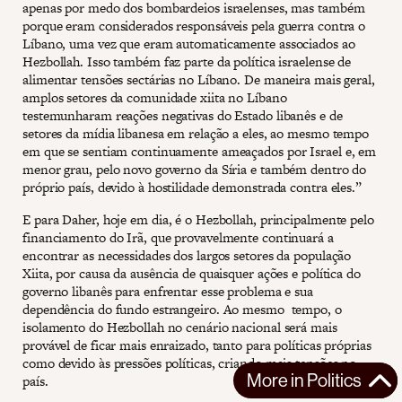
apenas por medo dos bombardeios israelenses, mas também
porque eram considerados responsáveis pela guerra contra o
Líbano, uma vez que eram automaticamente associados ao
Hezbollah. Isso também faz parte da política israelense de
alimentar tensões sectárias no Líbano. De maneira mais geral,
amplos setores da comunidade xiita no Líbano
testemunharam reações negativas do Estado libanês e de
setores da mídia libanesa em relação a eles, ao mesmo tempo
em que se sentiam continuamente ameaçados por Israel e, em
menor grau, pelo novo governo da Síria e também dentro do
próprio país, devido à hostilidade demonstrada contra eles.”
E para Daher, hoje em dia, é o Hezbollah, principalmente pelo
financiamento do Irã, que provavelmente continuará a
encontrar as necessidades dos largos setores da população
Xiita, por causa da ausência de quaisquer ações e política do
governo libanês para enfrentar esse problema e sua
dependência do fundo estrangeiro. Ao mesmo tempo, o
isolamento do Hezbollah no cenário nacional será mais
provável de ficar mais enraizado, tanto para políticas próprias
como devido às pressões políticas, criando mais tensões no
More in
Politics
país.