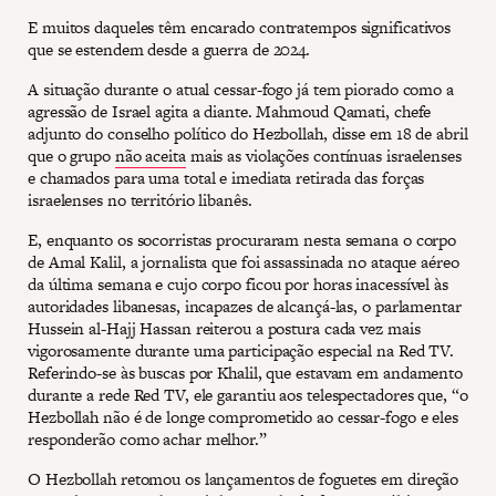
E muitos daqueles têm encarado contratempos significativos
que se estendem desde a guerra de 2024.
A situação durante o atual cessar-fogo já tem piorado como a
agressão de Israel agita a diante. Mahmoud Qamati, chefe
adjunto do conselho político do Hezbollah, disse em 18 de abril
que o grupo
não aceita
mais as violações contínuas israelenses
e chamados para uma total e imediata retirada das forças
israelenses no território libanês.
E, enquanto os socorristas procuraram nesta semana o corpo
de Amal Kalil, a jornalista que foi assassinada no ataque aéreo
da última semana e cujo corpo ficou por horas inacessível às
autoridades libanesas, incapazes de alcançá-las, o parlamentar
Hussein al-Hajj Hassan reiterou a postura cada vez mais
vigorosamente durante uma participação especial na Red TV.
Referindo-se às buscas por Khalil, que estavam em andamento
durante a rede Red TV, ele garantiu aos telespectadores que, “o
Hezbollah não é de longe comprometido ao cessar-fogo e eles
responderão como achar melhor.”
O Hezbollah retomou os lançamentos de foguetes em direção