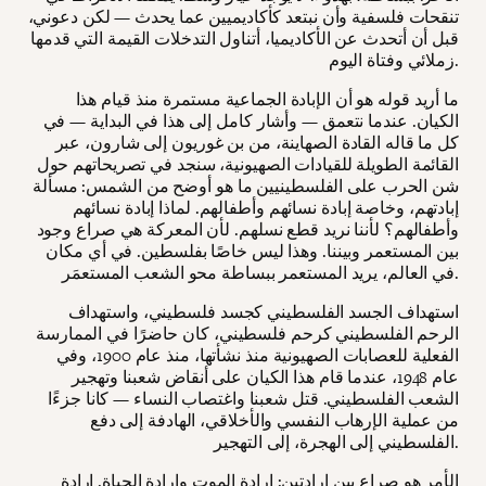
تنقحات فلسفية وأن نبتعد كأكاديميين عما يحدث — لكن دعوني،
قبل أن أتحدث عن الأكاديميا، أتناول التدخلات القيمة التي قدمها
زملائي وفتاة اليوم.
ما أريد قوله هو أن الإبادة الجماعية مستمرة منذ قيام هذا
الكيان. عندما نتعمق — وأشار كامل إلى هذا في البداية — في
كل ما قاله القادة الصهاينة، من بن غوريون إلى شارون، عبر
القائمة الطويلة للقيادات الصهيونية، سنجد في تصريحاتهم حول
شن الحرب على الفلسطينيين ما هو أوضح من الشمس: مسألة
إبادتهم، وخاصة إبادة نسائهم وأطفالهم. لماذا إبادة نسائهم
وأطفالهم؟ لأننا نريد قطع نسلهم. لأن المعركة هي صراع وجود
بين المستعمر وبيننا. وهذا ليس خاصًا بفلسطين. في أي مكان
في العالم، يريد المستعمر ببساطة محو الشعب المستعمَر.
استهداف الجسد الفلسطيني كجسد فلسطيني، واستهداف
الرحم الفلسطيني كرحم فلسطيني، كان حاضرًا في الممارسة
الفعلية للعصابات الصهيونية منذ نشأتها، منذ عام 1900، وفي
عام 1948، عندما قام هذا الكيان على أنقاض شعبنا وتهجير
الشعب الفلسطيني. قتل شعبنا واغتصاب النساء — كانا جزءًا
من عملية الإرهاب النفسي والأخلاقي، الهادفة إلى دفع
الفلسطيني إلى الهجرة، إلى التهجير.
الأمر هو صراع بين إرادتين: إرادة الموت وإرادة الحياة. إرادة