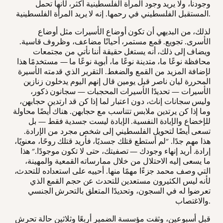
وجودنا، ولا يريد وجود المرأة الفلسطينية أكثر، لأنها تحمل
المستقبل الفلسطيني في رحمها. إنه لا يريد المرأة الفلسطينية.
لذلك، من البديهي أن تكون أوضاع الأسيرات مثل أوضاع
الأسرى. تجويع. قمع مستمر، أحيانًا مضاعف، وظروف قاسية.
ويضاف إلى ذلك، أنه يستغل حقيقة أننا نأتي من مجتمعات
محافظة نوعًا ما، متدينة نوعًا ما، أبوية نوعًا ما — مستخدمًا هذا
لإضافة المزيد من القمع والضغط. التقرير الذي قدمته الأسيرة
المحررة ليان ناصر قبل يومين قال إنهم اليوم يدخلون زنازين
الأسيرات — تحديدًا الأسيرات المحجبات — سجانون ذكور،
وليس سجانات إناث، دون اعتبار لما إذا كن قد ارتدين حجابهن،
وما إذا كن يرتدين ملابس تتناسب مع حجابهن. هناك أيضًا محاولة
للإخضاع والإبادة النفسية. الإبادة ليست جسدية فقط — بل
تسعى أيضًا لتحويل الفلسطيني إلى شخص مجرد من الإرادة.
هذا مهم جدًا. "لم أستطع قتلك جسديًا، فأريد قتلك روحًا، معنويًا،
إرادة. أريد إنهاء وجودك — تصفيتك، حتى لا تكون موجودًا." هذا
ما يسعى إليه الاحتلال من خلال ممارساته القمعية والمهينة،
التي وصف محمد جزءًا مهمًا منها. أحييه على استعداده للتحدث،
لأنه ليس الكثيرون مستعدين للتحدث عن حجم القمع الذي
تعرضوا له في السجون، وتحديدًا المتعلق بالتحرش الجنسي
والاغتصاب.
قبل أسبوعين، وثقت مؤسسة الضمير أربعًا وثلاثين حالة تحرش