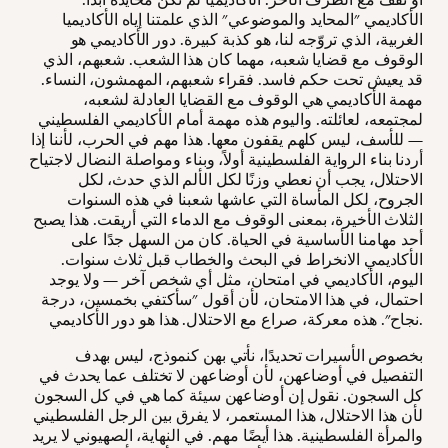
الأكاديمي "المحايد والموضوعي" الذي علمتنا إياه الأكاديميا
الغربية، الذي تروّجه لنا، هو كذبة كبيرة. دور الأكاديمي هو
الوقوف مع قضايا شعبه، مهما كان هذا الشعب. شعبهم، الذي
قد يعيش تحت حكم فاسد. فقراء شعبهم، المهمشون، النساء.
مهمة الأكاديمي هي الوقوف مع القضايا العادلة لشعبه،
لمجتمعه، لعائلته. واليوم هذه مهمة أمام الأكاديمي الفلسطيني
— للأسف، ليس كلهم يقفون معها. هذا مهم في الحرب، لأننا إذا
أردنا بناء الرواية الفلسطينية أولاً، وبناء ومواصلة النضال لاجتياح
الاحتلال، يجب أن نعطي وزنًا لكل الألم الذي حدث، لكل
الجروح، لكل المأساة التي عاشها شعبنا في هذه السنوات
الثلاث الأخيرة، بمعنى الوقوف مع الدماء التي أريقت. هذا يصبح
أحد مهامنا الأساسية في الحياة. كان من السهل جدًا على
الأكاديمي الانخراط في البحث والخطاب قبل ثلاث سنوات.
اليوم، الأكاديمي في امتحان، مثل أي شخص آخر — ولا يوجد
احتمال، في هذا الامتحان، لأن أقول "سأكتفي بخمسين، درجة
نجاح". هذه معركة، صراع مع الاحتلال. هذا هو دور الأكاديمي.
بخصوص الأسيرات تحديدًا، نأتي بهن كنموذج، ليس بهدف
التفصيل في أوضاعهن، لأن أوضاعهن لا تختلف عما يحدث في
كل السجون. نقول إن أوضاعهن سيئة كما هي في كل السجون
لأن هذا الاحتلال، هذا المستعمر، لا يفرق بين الرجل الفلسطيني
والمرأة الفلسطينية. هذا أيضًا مهم. في النهاية، الصهيوني لا يريد