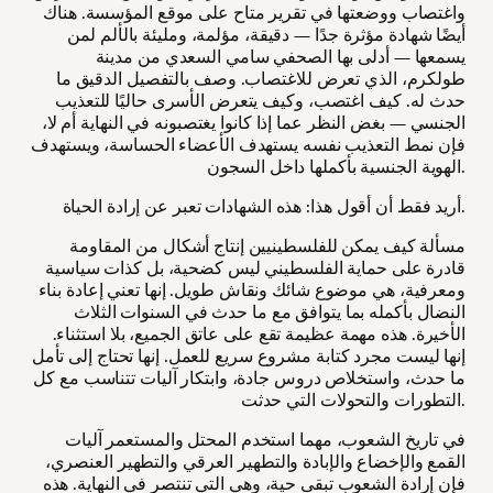
واغتصاب ووضعتها في تقرير متاح على موقع المؤسسة. هناك
أيضًا شهادة مؤثرة جدًا — دقيقة، مؤلمة، ومليئة بالألم لمن
يسمعها — أدلى بها الصحفي سامي السعدي من مدينة
طولكرم، الذي تعرض للاغتصاب. وصف بالتفصيل الدقيق ما
حدث له. كيف اغتصب، وكيف يتعرض الأسرى حاليًا للتعذيب
الجنسي — بغض النظر عما إذا كانوا يغتصبونه في النهاية أم لا،
فإن نمط التعذيب نفسه يستهدف الأعضاء الحساسة، ويستهدف
الهوية الجنسية بأكملها داخل السجون.
أريد فقط أن أقول هذا: هذه الشهادات تعبر عن إرادة الحياة.
مسألة كيف يمكن للفلسطينيين إنتاج أشكال من المقاومة
قادرة على حماية الفلسطيني ليس كضحية، بل كذات سياسية
ومعرفية، هي موضوع شائك ونقاش طويل. إنها تعني إعادة بناء
النضال بأكمله بما يتوافق مع ما حدث في السنوات الثلاث
الأخيرة. هذه مهمة عظيمة تقع على عاتق الجميع، بلا استثناء.
إنها ليست مجرد كتابة مشروع سريع للعمل. إنها تحتاج إلى تأمل
ما حدث، واستخلاص دروس جادة، وابتكار آليات تتناسب مع كل
التطورات والتحولات التي حدثت.
في تاريخ الشعوب، مهما استخدم المحتل والمستعمر آليات
القمع والإخضاع والإبادة والتطهير العرقي والتطهير العنصري،
فإن إرادة الشعوب تبقى حية، وهي التي تنتصر في النهاية. هذه