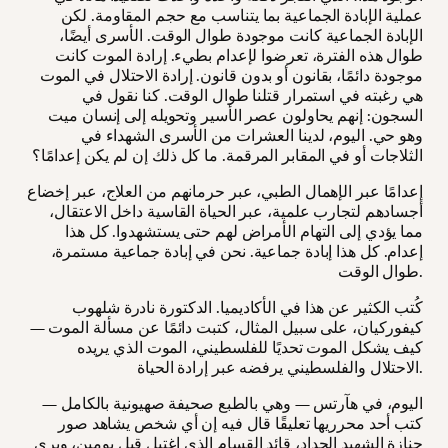
عملية الإبادة الجماعية بما يتناسب مع حجم المقاومة. لكن
الإبادة الجماعية كانت موجودة طوال الوقت. الأسرى أيضًا،
طوال هذه الفترة، تعرضوا لإعدام بطيء. إرادة الموت كانت
موجودة دائمًا، بقانون أو بدون قانون. إرادة الاحتلال في الموت
هي رغبته في استمرار قتلنا طوال الوقت. كنا نقول في
السجون: إنهم يحاولون عصر الأسير وتحويله إلى إنسان ميت
وهو حي. اليوم، لدينا العشرات من الأسرى الشهداء في
الثلاجات أو في المقابر المرقمة. ما كل ذلك إن لم يكن إعدامًا؟
إعدامًا عبر الإهمال الطبي، عبر حرمانهم من العلاج، عبر إخضاع
أجسادهم لتجارب علمية، عبر الحياة القاسية داخل الاعتقال،
مما يؤدي إلى التهام الأمراض لهم حتى يستشهدوا. كل هذا
إعدام. كل هذا إبادة جماعية. نحن في إبادة جماعية مستمرة،
طوال الوقت.
كُتب الكثير عن هذا في الأكاديميا. الدكتورة نادرة شلهوب
كيفوركيان، على سبيل المثال، كتبت دائمًا عن مسألة الموت —
كيف يشكل الموت تحديًا للفلسطيني، الموت الذي يريده
الاحتلال والفلسطيني يرفضه عبر إرادة الحياة.
اليوم، في هآرتس — وهي بالطبع صحيفة صهيونية بالكامل —
كتب أحد محرريها تعليقًا قال فيه إن أي شخص يشاهد صور
جنازة الشهيد الحداد، قائد القسام الذي اغتيل قبل يومين، ويرى