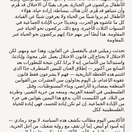
الأطفال يركضون في الجنازة، يعرف يقينًا أن الاحتلال قد هُزم،
وأن نتنياهو قد هُزم. لأن هناك، ببساطة، إرادة حياة. هؤلاء
الأطفال لم يروا شيئًا من الحياة ولا يعرفون شيئًا عن القيادة.
كل ما عاشوه هو الحرب، وتحديدًا حرب الإبادة الجماعية في
السنوات الثلاث الأخيرة. ومع ذلك، يركضون نحو الحياة عبر
المقاومة. هذا أيضًا أمر مهم جدًا: إنهم يركضون نحو الحياة عبر
المقاومة.
تحدثت زميلتي فدى بالتفصيل عن القانون، وهذا جيد ومهم. لكن
الاحتلال لا يحتاج إلى قانون. الاحتلال يعمل على محونا، وإبادتنا،
واستبدالنا من الأساس. إنه لا يرانا. لكن نتيجة للتطورات بعد
السابع من أكتوبر — إطلاق العنان لليمين المتطرف جدًا الذي
اغتنم هذه اللحظة التاريخية — فهم لا يشرعون فقط قانون
عقوبة الإعدام، بل اليوم يحاولون سن العشرات من القوانين
المتعلقة بمصادرة الأراضي، وبناء المستوطنات، وقتل
الفلسطيني في الضفة الغربية، ومنعه من حرية التعبير، وطرده
من البلاد. في الكنيست الآن، يدفع هذا اليمين بقوانين هي جزء
من الإبادة الجماعية. إن لم تكن إبادة للجسد، فهي إبادة للحياة
الفلسطينية ككل.
الأكاديمي اليوم مطالب بكشف هذه السياسة. لا يوجد رمادي —
إنه أسود أو أبيض. إما أن تقف مع رواية شعبك، من أجل الحرية،
أو تقف مع الطرف الآخر. الأكاديميا لم تكن محايدة أبدًا.