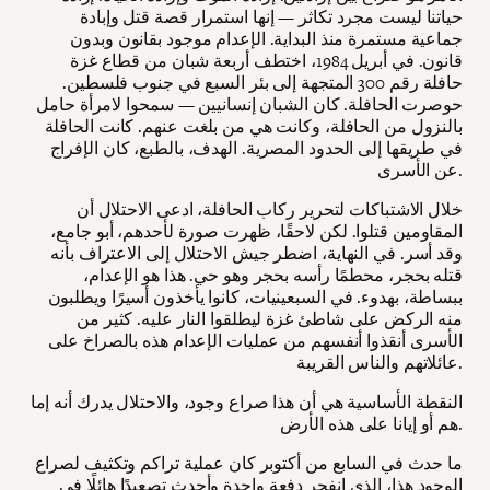
حياتنا ليست مجرد تكاثر — إنها استمرار قصة قتل وإبادة
جماعية مستمرة منذ البداية. الإعدام موجود بقانون وبدون
قانون. في أبريل 1984، اختطف أربعة شبان من قطاع غزة
حافلة رقم 300 المتجهة إلى بئر السبع في جنوب فلسطين.
حوصرت الحافلة. كان الشبان إنسانيين — سمحوا لامرأة حامل
بالنزول من الحافلة، وكانت هي من بلغت عنهم. كانت الحافلة
في طريقها إلى الحدود المصرية. الهدف، بالطبع، كان الإفراج
عن الأسرى.
خلال الاشتباكات لتحرير ركاب الحافلة، ادعى الاحتلال أن
المقاومين قتلوا. لكن لاحقًا، ظهرت صورة لأحدهم، أبو جامع،
وقد أسر. في النهاية، اضطر جيش الاحتلال إلى الاعتراف بأنه
قتله بحجر، محطمًا رأسه بحجر وهو حي. هذا هو الإعدام،
ببساطة، بهدوء. في السبعينيات، كانوا يأخذون أسيرًا ويطلبون
منه الركض على شاطئ غزة ليطلقوا النار عليه. كثير من
الأسرى أنقذوا أنفسهم من عمليات الإعدام هذه بالصراخ على
عائلاتهم والناس القريبة.
النقطة الأساسية هي أن هذا صراع وجود، والاحتلال يدرك أنه إما
هم أو إيانا على هذه الأرض.
ما حدث في السابع من أكتوبر كان عملية تراكم وتكثيف لصراع
الوجود هذا، الذي انفجر دفعة واحدة وأحدث تصعيدًا هائلًا في