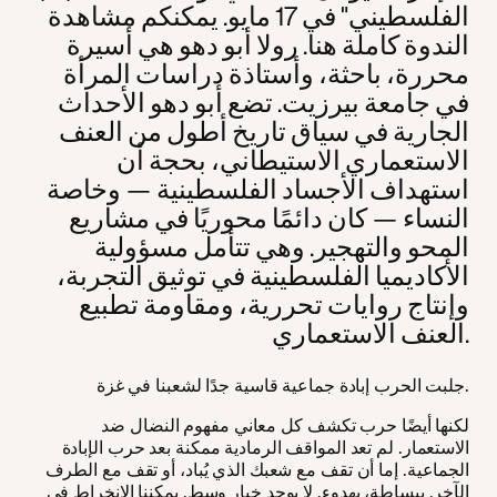
الفلسطيني" في 17 مايو. يمكنكم مشاهدة
الندوة كاملة هنا. رولا أبو دهو هي أسيرة
محررة، باحثة، وأستاذة دراسات المرأة
في جامعة بيرزيت. تضع أبو دهو الأحداث
الجارية في سياق تاريخ أطول من العنف
الاستعماري الاستيطاني، بحجة أن
استهداف الأجساد الفلسطينية — وخاصة
النساء — كان دائمًا محوريًا في مشاريع
المحو والتهجير. وهي تتأمل مسؤولية
الأكاديميا الفلسطينية في توثيق التجربة،
وإنتاج روايات تحررية، ومقاومة تطبيع
العنف الاستعماري.
جلبت الحرب إبادة جماعية قاسية جدًا لشعبنا في غزة.
لكنها أيضًا حرب تكشف كل معاني مفهوم النضال ضد
الاستعمار. لم تعد المواقف الرمادية ممكنة بعد حرب الإبادة
الجماعية. إما أن تقف مع شعبك الذي يُباد، أو تقف مع الطرف
الآخر. ببساطة، بهدوء. لا يوجد خيار وسط. يمكننا الانخراط في