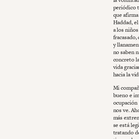
periódico t
que afirma 
Haddad, el
a los niños
fracasado,
y llanament
no saben n
concreto la
vida gracia
hacia la vid
Mi compañe
bueno e im
ocupación 
nos ve. Aho
más extrem
se está leg
tratando d