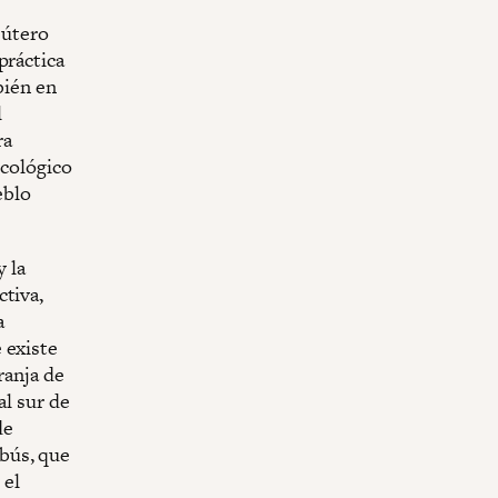
 útero
práctica
bién en
l
ra
icológico
eblo
y la
ctiva,
a
 existe
ranja de
al sur de
de
bús, que
 el