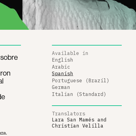
Available in
s sobre
English
Arabic
eron
Spanish
al
Portuguese (Brazil)
German
Italian (Standard)
de
Translators
Lara San Mamés
and
Christian Velilla
aza.