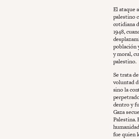
El ataque 
palestino 
cotidiana d
1948, cuand
desplazami
población y
y moral, cu
palestino.
Se trata de
voluntad d
sino la con
perpetrado
dentro y fu
Gaza secues
Palestina.
humanidad 
fue quien l