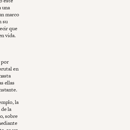
o este
a una
 un marco
n su
ecir que
en vida.
 por
brutal en
hasta
s ellas
nstante.
emplo, la
de la
o, sobre
mediante
te, es un