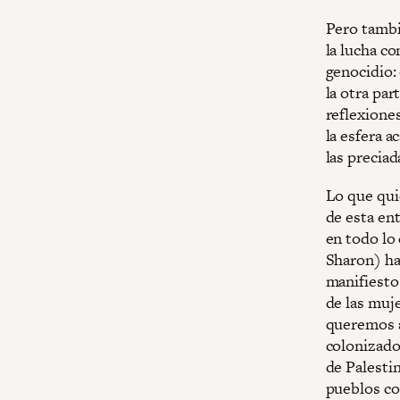
Pero tambi
la lucha co
genocidio: 
la otra pa
reflexiones
la esfera 
las precia
Lo que qui
de esta en
en todo lo 
Sharon) ha
manifiesto 
de las muj
queremos ac
colonizado
de Palestin
pueblos co