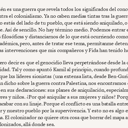
én es una guerra que revela todos los significados del con
ntra el colonialismo. Ya no caben medias tintas tras la guerr
o estás del lado de tu pueblo, que está siendo aniquilado, o
rte. Así de sencillo. No hay término medio. Podemos entrar 
 filosóficas y distanciarnos de lo que está ocurriendo como
académica, pero, antes de tratar ese tema, permítanme dete
das intervenciones que mis compañeros y Fida han tenido ho
ero decir es que el genocidio lleva perpetrándose desde la 
tidad. Tal y como apuntó Kamil al principio, cuando profu
que lxs líderes sionistas (una extensa lista, desde Ben-Gur
n dicho sobre la guerra contra Palestina, nos encontramos 
en sus declaraciones: sus planes de aniquilación, especialm
eres y niños. ¿Por qué aniquilar a sus mujeres y niños? Por
abar con su linaje. Porque el conflicto es una batalla entre
r y nuestro pueblo por la supervivencia. Y esto no es algo 
a. El colonizador no quiere otra cosa que borrar del mapa a
lonizados, allá donde sea.