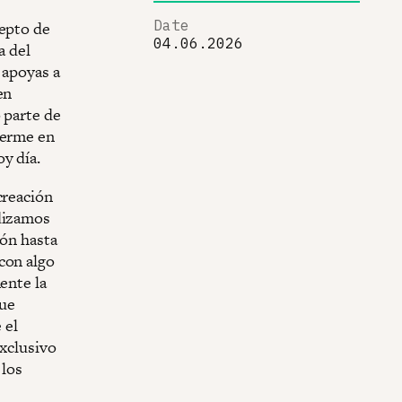
Date
cepto de
04.06.2026
a del
 apoyas a
en
 parte de
nerme en
y día.
creación
ndizamos
ión hasta
con algo
ente la
que
 el
exclusivo
 los