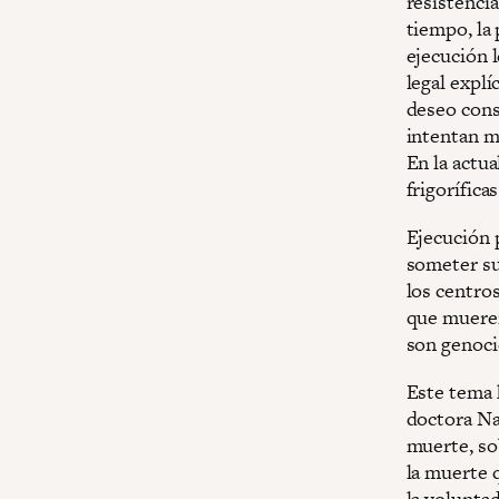
resistencia
tiempo, la
ejecución 
legal explí
deseo cons
intentan m
En la actu
frigorífic
Ejecución 
someter sus
los centro
que mueren
son genoci
Este tema 
doctora Na
muerte, so
la muerte 
la volunta