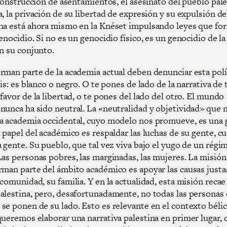
 construcción de asentamientos, el asesinato del pueblo pal
, la privación de su libertad de expresión y su expulsión del
ha está ahora mismo en la Knéset impulsando leyes que fo
enocidio. Si no es un genocidio físico, es un genocidio de la
en su conjunto.
rman parte de la academia actual deben denunciar esta polí
ris: es blanco o negro. O te pones de lado de la narrativa de 
favor de la libertad, o te pones del lado del otro. El mundo
nunca ha sido neutral. La «neutralidad y objetividad» que 
a academia occidental, cuyo modelo nos promueve, es una 
 papel del académico es respaldar las luchas de su gente, c
 gente. Su pueblo, que tal vez viva bajo el yugo de un régi
Las personas pobres, las marginadas, las mujeres. La misión
rman parte del ámbito académico es apoyar las causas justa
comunidad, su familia. Y en la actualidad, esta misión recae
alestina, pero, desafortunadamente, no todas las personas 
se ponen de su lado. Esto es relevante en el contexto béli
queremos elaborar una narrativa palestina en primer lugar, 