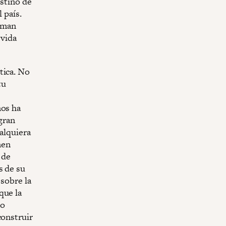
estino de
 país.
rman
 vida
tica. No
tu
nos ha
gran
ualquiera
men
 de
s de su
 sobre la
que la
co
construir