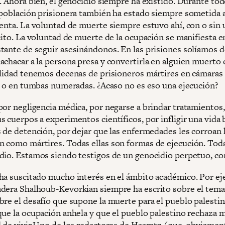
. Ahora bien, el genocidio siempre ha existido. Durante tod
 población prisionera también ha estado siempre sometida 
lenta. La voluntad de muerte siempre estuvo ahí, con o sin
cito. La voluntad de muerte de la ocupación se manifiesta e
tante de seguir asesinándonos. En las prisiones solíamos d
achacar a la persona presa y convertirla en alguien muerto 
alidad tenemos decenas de prisioneros mártires en cámaras
as o en tumbas numeradas. ¿Acaso no es eso una ejecución?
por negligencia médica, por negarse a brindar tratamientos,
 cuerpos a experimentos científicos, por infligir una vida 
s de detención, por dejar que las enfermedades les corroan 
 como mártires. Todas ellas son formas de ejecución. Toda
dio. Estamos siendo testigos de un genocidio perpetuo, co
ha suscitado mucho interés en el ámbito académico. Por ej
dera Shalhoub-Kevorkian siempre ha escrito sobre el tema 
bre el desafío que supone la muerte para el pueblo palestin
que la ocupación anhela y que el pueblo palestino rechaza 
d de vivir.Uno de los redactores de Haaretz (que, obviamen