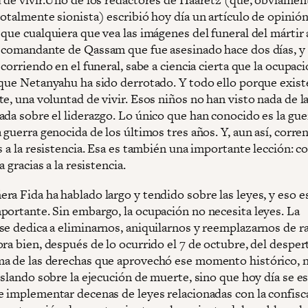
otalmente sionista) escribió hoy día un artículo de opinión
que cualquiera que vea las imágenes del funeral del mártir 
 comandante de Qassam que fue asesinado hace dos días, y
 corriendo en el funeral, sabe a ciencia cierta que la ocupac
 que Netanyahu ha sido derrotado. Y todo ello porque exist
e, una voluntad de vivir. Esos niños no han visto nada de la
ada sobre el liderazgo. Lo único que han conocido es la gue
 guerra genocida de los últimos tres años. Y, aun así, corren
s a la resistencia. Esa es también una importante lección: c
a gracias a la resistencia.
ra Fida ha hablado largo y tendido sobre las leyes, y eso e
portante. Sin embargo, la ocupación no necesita leyes. La
se dedica a eliminarnos, aniquilarnos y reemplazarnos de r
ra bien, después de lo ocurrido el 7 de octubre, del despert
a de las derechas que aprovechó ese momento histórico, n
islando sobre la ejecución de muerte, sino que hoy día se e
e implementar decenas de leyes relacionadas con la confisc