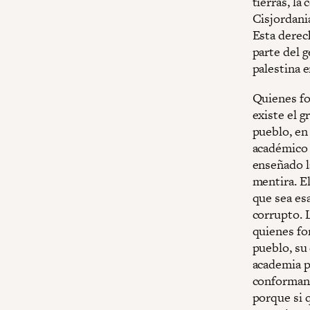
tierras, la
Cisjordania
Esta derec
parte del g
palestina 
Quienes fo
existe el g
pueblo, en 
académico 
enseñado l
mentira. El
que sea esa
corrupto. 
quienes fo
pueblo, su 
academia p
conforman 
porque si 