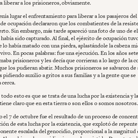
a liberar a los prisioneros, obviamente.
nía lugar el enfrentamiento para liberar a los pasajeros de
s de ocupación declararon que los combatientes de la resist
rto. Sin embargo, más tarde apareció una foto de uno de el
había sido capturado. Al final, el ejército de ocupación tuv
e lo había matado con una piedra, aplastándole la cabeza mi
vivo. En pocas palabras: fue una ejecución. En los años sete
maba prisioneros y les decía que corrieran a lo largo de la c
que los pudieran abatir. Muchos prisioneros se salvaron de 
 pidiendo auxilio a gritos a sus familias y a la gente que se
 cerca.
 todo esto es que se trata de una lucha por la existencia y l
iene claro que en esta tierra o son ellos o somos nosotros.
o el 7 de octubre fue el resultado de un proceso de concent
ción de esta lucha por la existencia, que explotó de repente
onente escalada del genocidio, proporcional a la magnitud 