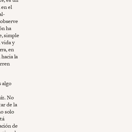
 en el
al-
 observe
ión ha
e, simple
 vida y
rra, en
 hacia la
orren
s algo
aíz. No
ar de la
o solo
stá
ación de