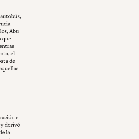
l autobús,
encia
los, Abu
o que
entras
nta, el
osta de
aquellas
a
ración e
 y derivó
de la