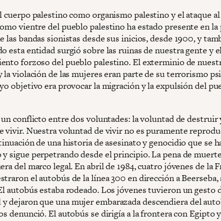
al cuerpo palestino como organismo palestino y el ataque al
como vientre del pueblo palestino ha estado presente en la 
e las bandas sionistas desde sus inicios, desde 1900, y tam
o esta entidad surgió sobre las ruinas de nuestra gente y e
ento forzoso del pueblo palestino. El exterminio de nuest
 la violación de las mujeres eran parte de su terrorismo ps
yo objetivo era provocar la migración y la expulsión del pu
 un conflicto entre dos voluntades: la voluntad de destruir 
e vivir. Nuestra voluntad de vivir no es puramente reprodu
tinuación de una historia de asesinato y genocidio que se h
 y sigue perpetrando desde el principio. La pena de muerte
era del marco legal. En abril de 1984, cuatro jóvenes de la F
traron el autobús de la línea 300 en dirección a Beerseba, 
 El autobús estaba rodeado. Los jóvenes tuvieron un gesto 
y dejaron que una mujer embarazada descendiera del auto
os denunció. El autobús se dirigía a la frontera con Egipto y