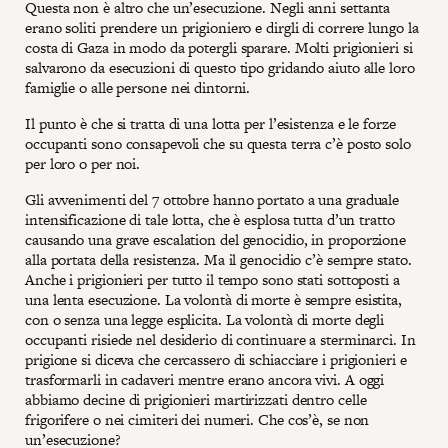
Questa non è altro che un’esecuzione. Negli anni settanta
erano soliti prendere un prigioniero e dirgli di correre lungo la
costa di Gaza in modo da potergli sparare. Molti prigionieri si
salvarono da esecuzioni di questo tipo gridando aiuto alle loro
famiglie o alle persone nei dintorni.
Il punto è che si tratta di una lotta per l’esistenza e le forze
occupanti sono consapevoli che su questa terra c’è posto solo
per loro o per noi.
Gli avvenimenti del 7 ottobre hanno portato a una graduale
intensificazione di tale lotta, che è esplosa tutta d’un tratto
causando una grave escalation del genocidio, in proporzione
alla portata della resistenza. Ma il genocidio c’è sempre stato.
Anche i prigionieri per tutto il tempo sono stati sottoposti a
una lenta esecuzione. La volontà di morte è sempre esistita,
con o senza una legge esplicita. La volontà di morte degli
occupanti risiede nel desiderio di continuare a sterminarci. In
prigione si diceva che cercassero di schiacciare i prigionieri e
trasformarli in cadaveri mentre erano ancora vivi. A oggi
abbiamo decine di prigionieri martirizzati dentro celle
frigorifere o nei cimiteri dei numeri. Che cos’è, se non
un’esecuzione?