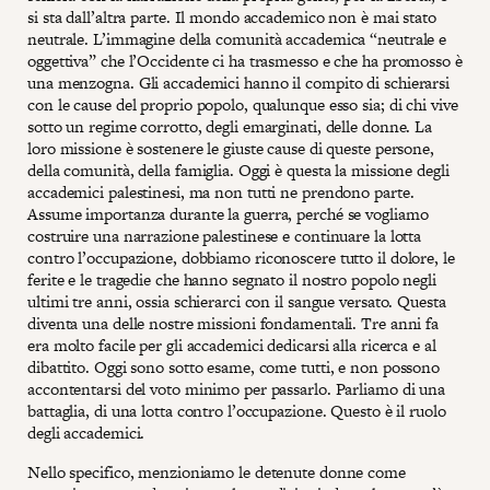
si sta dall’altra parte. Il mondo accademico non è mai stato
neutrale. L’immagine della comunità accademica “neutrale e
oggettiva” che l’Occidente ci ha trasmesso e che ha promosso è
una menzogna. Gli accademici hanno il compito di schierarsi
con le cause del proprio popolo, qualunque esso sia; di chi vive
sotto un regime corrotto, degli emarginati, delle donne. La
loro missione è sostenere le giuste cause di queste persone,
della comunità, della famiglia. Oggi è questa la missione degli
accademici palestinesi, ma non tutti ne prendono parte.
Assume importanza durante la guerra, perché se vogliamo
costruire una narrazione palestinese e continuare la lotta
contro l’occupazione, dobbiamo riconoscere tutto il dolore, le
ferite e le tragedie che hanno segnato il nostro popolo negli
ultimi tre anni, ossia schierarci con il sangue versato. Questa
diventa una delle nostre missioni fondamentali. Tre anni fa
era molto facile per gli accademici dedicarsi alla ricerca e al
dibattito. Oggi sono sotto esame, come tutti, e non possono
accontentarsi del voto minimo per passarlo. Parliamo di una
battaglia, di una lotta contro l’occupazione. Questo è il ruolo
degli accademici.
Nello specifico, menzioniamo le detenute donne come