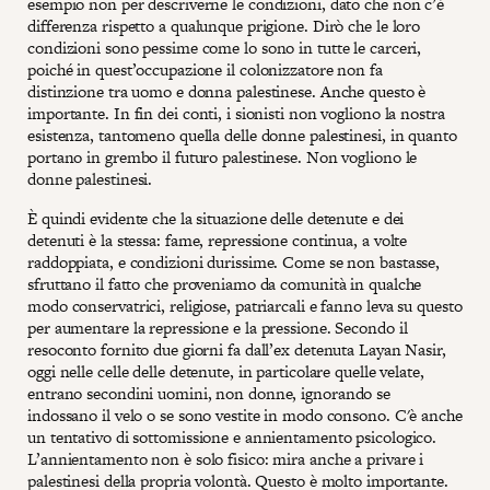
esempio non per descriverne le condizioni, dato che non c’è
differenza rispetto a qualunque prigione. Dirò che le loro
condizioni sono pessime come lo sono in tutte le carceri,
poiché in quest’occupazione il colonizzatore non fa
distinzione tra uomo e donna palestinese. Anche questo è
importante. In fin dei conti, i sionisti non vogliono la nostra
esistenza, tantomeno quella delle donne palestinesi, in quanto
portano in grembo il futuro palestinese. Non vogliono le
donne palestinesi.
È quindi evidente che la situazione delle detenute e dei
detenuti è la stessa: fame, repressione continua, a volte
raddoppiata, e condizioni durissime. Come se non bastasse,
sfruttano il fatto che proveniamo da comunità in qualche
modo conservatrici, religiose, patriarcali e fanno leva su questo
per aumentare la repressione e la pressione. Secondo il
resoconto fornito due giorni fa dall’ex detenuta Layan Nasir,
oggi nelle celle delle detenute, in particolare quelle velate,
entrano secondini uomini, non donne, ignorando se
indossano il velo o se sono vestite in modo consono. C'è anche
un tentativo di sottomissione e annientamento psicologico.
L’annientamento non è solo fisico: mira anche a privare i
palestinesi della propria volontà. Questo è molto importante.