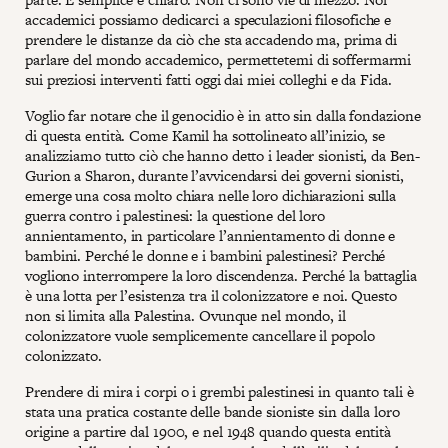
accademici possiamo dedicarci a speculazioni filosofiche e
prendere le distanze da ciò che sta accadendo ma, prima di
parlare del mondo accademico, permettetemi di soffermarmi
sui preziosi interventi fatti oggi dai miei colleghi e da Fida.
Voglio far notare che il genocidio è in atto sin dalla fondazione
di questa entità. Come Kamil ha sottolineato all’inizio, se
analizziamo tutto ciò che hanno detto i leader sionisti, da Ben-
Gurion a Sharon, durante l’avvicendarsi dei governi sionisti,
emerge una cosa molto chiara nelle loro dichiarazioni sulla
guerra contro i palestinesi: la questione del loro
annientamento, in particolare l’annientamento di donne e
bambini. Perché le donne e i bambini palestinesi? Perché
vogliono interrompere la loro discendenza. Perché la battaglia
è una lotta per l’esistenza tra il colonizzatore e noi. Questo
non si limita alla Palestina. Ovunque nel mondo, il
colonizzatore vuole semplicemente cancellare il popolo
colonizzato.
Prendere di mira i corpi o i grembi palestinesi in quanto tali è
stata una pratica costante delle bande sioniste sin dalla loro
origine a partire dal 1900, e nel 1948 quando questa entità