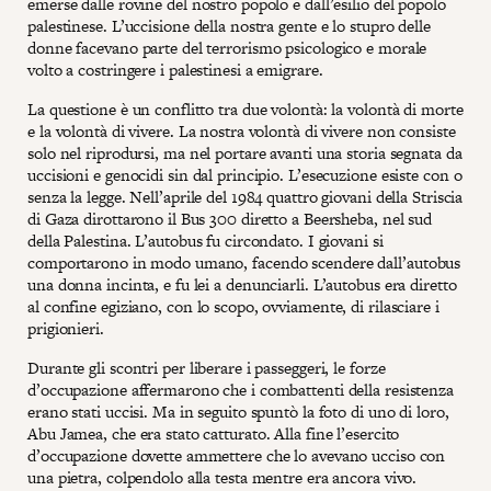
emerse dalle rovine del nostro popolo e dall’esilio del popolo
palestinese. L’uccisione della nostra gente e lo stupro delle
donne facevano parte del terrorismo psicologico e morale
volto a costringere i palestinesi a emigrare.
La questione è un conflitto tra due volontà: la volontà di morte
e la volontà di vivere. La nostra volontà di vivere non consiste
solo nel riprodursi, ma nel portare avanti una storia segnata da
uccisioni e genocidi sin dal principio. L’esecuzione esiste con o
senza la legge. Nell’aprile del 1984 quattro giovani della Striscia
di Gaza dirottarono il Bus 300 diretto a Beersheba, nel sud
della Palestina. L’autobus fu circondato. I giovani si
comportarono in modo umano, facendo scendere dall’autobus
una donna incinta, e fu lei a denunciarli. L’autobus era diretto
al confine egiziano, con lo scopo, ovviamente, di rilasciare i
prigionieri.
Durante gli scontri per liberare i passeggeri, le forze
d’occupazione affermarono che i combattenti della resistenza
erano stati uccisi. Ma in seguito spuntò la foto di uno di loro,
Abu Jamea, che era stato catturato. Alla fine l’esercito
d’occupazione dovette ammettere che lo avevano ucciso con
una pietra, colpendolo alla testa mentre era ancora vivo.