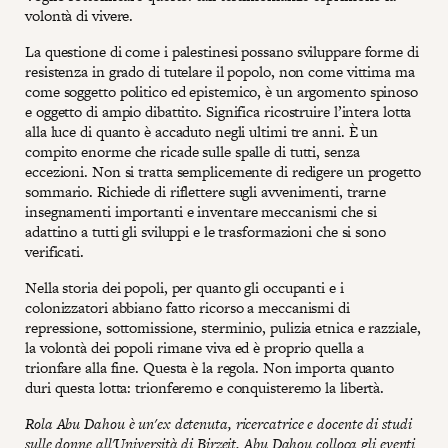
volontà di vivere.
La questione di come i palestinesi possano sviluppare forme di
resistenza in grado di tutelare il popolo, non come vittima ma
come soggetto politico ed epistemico, è un argomento spinoso
e oggetto di ampio dibattito. Significa ricostruire l’intera lotta
alla luce di quanto è accaduto negli ultimi tre anni. È un
compito enorme che ricade sulle spalle di tutti, senza
eccezioni. Non si tratta semplicemente di redigere un progetto
sommario. Richiede di riflettere sugli avvenimenti, trarne
insegnamenti importanti e inventare meccanismi che si
adattino a tutti gli sviluppi e le trasformazioni che si sono
verificati.
Nella storia dei popoli, per quanto gli occupanti e i
colonizzatori abbiano fatto ricorso a meccanismi di
repressione, sottomissione, sterminio, pulizia etnica e razziale,
la volontà dei popoli rimane viva ed è proprio quella a
trionfare alla fine. Questa è la regola. Non importa quanto
duri questa lotta: trionferemo e conquisteremo la libertà.
Rola Abu Dahou è un'ex detenuta, ricercatrice e docente di studi
sulle donne all'Università di Birzeit. Abu Dahou colloca gli eventi