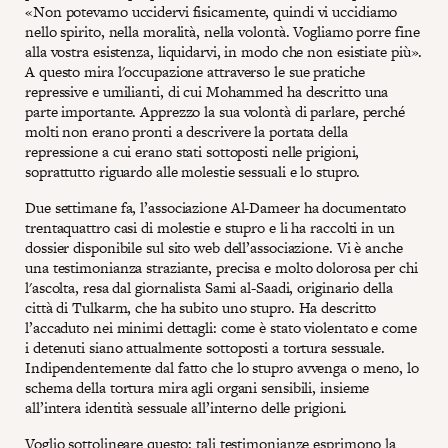
«Non potevamo uccidervi fisicamente, quindi vi uccidiamo
nello spirito, nella moralità, nella volontà. Vogliamo porre fine
alla vostra esistenza, liquidarvi, in modo che non esistiate più».
A questo mira l'occupazione attraverso le sue pratiche
repressive e umilianti, di cui Mohammed ha descritto una
parte importante. Apprezzo la sua volontà di parlare, perché
molti non erano pronti a descrivere la portata della
repressione a cui erano stati sottoposti nelle prigioni,
soprattutto riguardo alle molestie sessuali e lo stupro.
Due settimane fa, l’associazione Al-Dameer ha documentato
trentaquattro casi di molestie e stupro e li ha raccolti in un
dossier disponibile sul sito web dell’associazione. Vi è anche
una testimonianza straziante, precisa e molto dolorosa per chi
l'ascolta, resa dal giornalista Sami al-Saadi, originario della
città di Tulkarm, che ha subito uno stupro. Ha descritto
l’accaduto nei minimi dettagli: come è stato violentato e come
i detenuti siano attualmente sottoposti a tortura sessuale.
Indipendentemente dal fatto che lo stupro avvenga o meno, lo
schema della tortura mira agli organi sensibili, insieme
all’intera identità sessuale all’interno delle prigioni.
Voglio sottolineare questo: tali testimonianze esprimono la