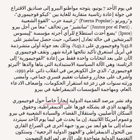
في يوم الأحد 7 يونيو، يتوجه مواطنو البيرو إلى صناديق الاقتراع
في جولة إعادة رئاسية متقاربة للغاية بين "كيكو فوجيموري"،
زعيمة حزب "القوة الشعبية" (Fuerza Popular)، و"روبرتو
سانشيز" من تحالف "معاً من أجل بيرو" (Juntos por el Perú) .
يضع أحدث استطلاع للرأي أجرته مؤسسة "إيبسوس" (Ipsos)
المرشحَين في حالة تعادل إحصائي، حيث حصل سانشيز على
43.8% وفوجيموري على 43.2%، وذلك بعد جولة أولى متشرذمة
في أبريل استغرق تأكيد نتائجها قرابة شهر. وتقف فوجيموري
الآن على بعد انتخابات واحدة فقط من إعادة "الفوجيمورية" إلى
الرئاسة: وهي الآلة السياسية الاستبدادية التي بناها والدها "ألبرتو
فوجيموري"، الذي حل الكونغرس في انقلاب ذاتي عام 1992،
وأشرف على مجازر وعمليات تعقيم قسري جماعي، وأمضى
ورثته سنوات في زعزعة استقرار الحكومات، وإضعاف الادعاء
العام، ومهاجمة المؤسسات الديمقراطية في بيرو.
وقد نشر مرصد التقدمية الدولية
إيجازاً خاصاً
حول فوجيموري
والتهديد الذي قد يشكله فوزها على الديمقراطية، وحقوق
السكان الأصليين، واستقلال القضاء، والسيادة الشعبية في بيرو
وعموم أمريكا اللاتينية. إن ما يحدث في ليما يوم الأحد سيتردد
صداه إلى ما هو أبعد من بيرو: جبهة أخرى في الصراع القاري
بين التحول الديمقراطي و"الجهود الدولية الرجعية". وستكون
التقدمية الدولية متواجدة على الأرض لمراقبة التصويت