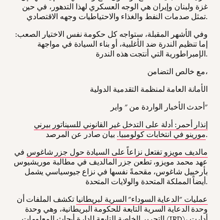
غزة ولبنان وإيران هي الوجه العسكري لهذا التدهور، في حين
تمثل صدمات النفط والغذاء والاحتياطيات وجهه الاقتصادي.
وفي الأشهر المقبلة، ستواجه كل حكومة نفس الاختيار الصعب:
إما تنظيم الندرة ضد الأغلبية، أو بناء السيادة في مواجهة
الإمبراطورية التي أنتجت هذه الندرة.
مع خالص التضامن،
الأمانة العامة لمنظمة التقدمية الدولية
أحدث الأخبار الواردة من " واير"
إنذار أحمر: أدلة على التدخل غير القانوني للسيناتور بيرني
بيان صادر عن المرصد.
مورينو في انتخابات كولومبيا.
مالديف مويزو تفتعل نزاعاً على السيادة حول جزر شاغوس
في
عهد محمد مويزو، تطعن جزر المالديف في مطالبة موريشيوس
بأرخبيل شاغوس، مقحمةً نفسها في نزاع جيوسياسي يشمل
أيضاً المملكة المتحدة والولايات المتحدة.
عمليات "الدعاية السوداء" السرية لبريطانيا
تكشف الملفات أن
وحدة الدعاية السرية التابعة للحكومة البريطانية، وهي وحدة
التحرير الخاصة التابعة لإدارة أبحاث المعلومات (IRD)، أدارت