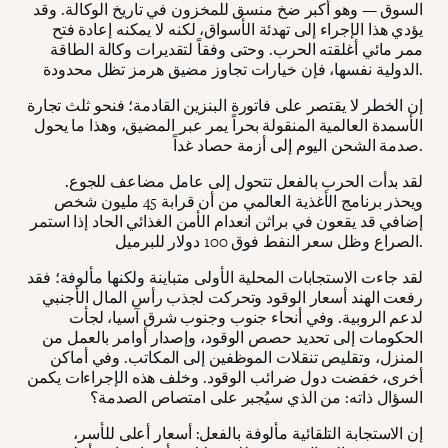
السوق — وهو أكبر ضخ منسق للمخزون في تاريخ الوكالة. وقد
يؤدي هذا الإجراء إلى تهدئة الأسواق، لكنه لا يمكنه إعادة فتح
ممر مائي أغلقته الحرب. وحتى وفقاً لتقديرات وكالة الطاقة
الدولية نفسها، فإن خيارات تجاوز مضيق هرمز تظل محدودة.
إن الخطر لا يقتصر على فاتورة البنزين القادمة؛ فنحو ثلث تجارة
الأسمدة العالمية المنقولة بحراً يمر عبر المضيق، وهذا ما يحول
صدمة الشحن اليوم إلى أزمة حصاد غداً.
لقد بدأت الحرب بالفعل تتحول إلى عامل مضاعف للجوع.
ويحذر برنامج الأغذية العالمي من أن قرابة 45 مليون شخص
إضافي قد يقعون في براثن انعدام الأمن الغذائي الحاد إذا استمر
الصراع وظل سعر النفط فوق 100 دولار للبرميل.
لقد جاءت الاستجابات المحلية الأولى متباينة ولكنها مألوفة؛ فقد
رفعت الهند أسعار الوقود وتحركت لجذب رأس المال الأجنبي
لدعم الروبية. وفي أنحاء جنوب وجنوب شرق آسيا، لجأت
الحكومات إلى تحديد حصص الوقود، وإصدار أوامر بالعمل من
المنزل، وتقليص تنقلات الموظفين إلى المكاتب. وفي أماكن
أخرى، خفضت دول ضرائب الوقود. وخلف هذه الإجراءات يكمن
السؤال ذاته: من الذي سيُجبر على امتصاص الصدمة؟
إن الاستجابة التلقائية مألوفة بالفعل: أسعار أعلى للأسر،