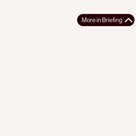
More in
Briefing
More in
Briefing
GLOBAL
BRIEFING
2026-08-07
PI Briefing | No. 23 | The Earth Beneath Us
The fires are here. So are the technologies of transition. What