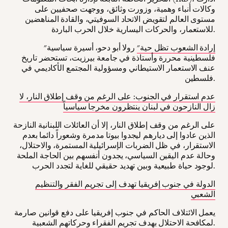
وكالات أنباء وهمية، وزورت وثائق، ووجهت صحفيين على
مستوى العالم لتقويض الاتحاد السوفيتي، والقادة المناهضين
للاستعمار، والحركات اليسارية خلال الحرب الباردة.
إرادة الشعوب تظل حية"
رولا أبو دحو، أسيرة سياسية
"
فلسطينية محررة وأستاذة في جامعة بيرزيت، تستحضر تاريخ
عنف الاستعمار الاستيطاني ومسؤولية المجتمع الأكاديمي في
فلسطين.
عدم استقرار في الجنوب: على الرغم من وقف إطلاق النار، لا
زال النازحون في لبنان ينتظرون مخرجا سياسياً
على الرغم من وقف إطلاق النار، إلا أن العائلات اللبنانية النازحة
الذين عادوا إلى ديارهم ليجدوا بيوتا مدمرة وشعوراً دائما بعدم
الاستقرار، في ظل الضربات الإسرائيلية المستمرة، والاحتلال،
وحالة عدم اليقين السياسي، يجدون أنفسهم بين الحاجة الملحة
لوجود حياة طبيعية وبين تهديد حقيقي للغاية لتجدد الحرب.
الدولة في جنوب إفريقيا تهدف إلى تجريم الفقر والتنظيم
الشعبي
يعمل الائتلاف الحاكم في جنوب إفريقيا على دفع قوانين صارمة
لمكافحة الاحتلال بهدف تجريم الفقراء وحركاتهم الشعبية.