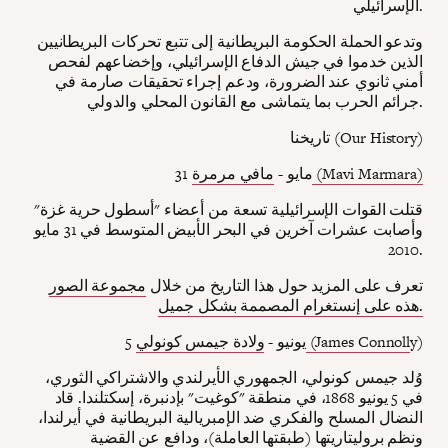
الإسرائيلي.
وتدعو الحملة الحكومة البريطانية إلى تتبع تحركات البريطانيين
الذين خدموا في جيش الدفاع الإسرائيلي، وإخضاعهم لفحص
أمني ثانوي عند الضرورة، ودعم إجراء تحقيقات صارمة في
جرائم الحرب بما يتماشى مع القانون المحلي والدولي.
تاريخنا (Our History)
مافي مرمرة (Mavi Marmara)
31 مايو -
قتلت القوات الإسرائيلية تسعة من أعضاء "أسطول حرية غزة"
وأصابت عشرات آخرين في البحر الأبيض المتوسط في 31 مايو
2010.
تعرف على المزيد حول هذا التاريخ من خلال
مجموعة الصور
هذه على إنستغرام المصممة بشكل جميل.
y)
ولادة جيمس كونولي (James Connoll
5 يونيو -
وُلد جيمس كونولي، الجمهوري الأيرلندي والاشتراكي الثوري،
في 5 يونيو 1868، في منطقة "كوغيت" بإدنبرة، إسكتلندا. قاد
النضال المسلح والفكري ضد الإمبريالية البريطانية في أيرلندا،
ونظم بروليتاريتها (طبقتها العاملة)، ودافع عن القضية