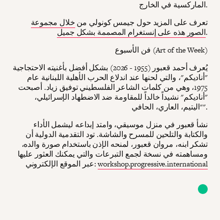
الماركسية في الخارج.
تعرف على المزيد حول جيمس كونولي من
خلال مجموعة
.
الصور هذه على إنستغرام المصممة بشكل جميل
فن الأسبوع (Art of the Week)
يُعرف أحمد قعبور (1955 - 2026) بشكل أفضل بأغنيته الاحتجاجية
"أناديكم"، والتي لحنها عند اندلاع الحرب الأهلية اللبنانية عام
1975، وهي من كلمات الشاعر الفلسطيني توفيق زياد. أصبحت
"أناديكم" نشيداً خالداً للمقاومة ضد الاضطهاد الإسرائيلي،
"اليتيم، العاري، الحافي".
نشأ قعبور في منزل موسيقي، وامتد إبداعه ليشمل الأداء
والكتابة والتلحين للمسرح والشاشة. تود التقدمية الدولية أن
تشكر ابنه، مروان قعبور، لمنحه الإذن باستخدام صورة والده،
ومساهمته في نسخة لجمع التبرعات والتي يمكنك العثور عليها
workshop.progressive.international
عبر الموقع الإلكتروني: