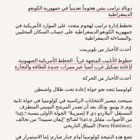
دونالد ترامب يشن هجوماً تعدينياً في جمهورية الكونغو
الديمقراطية
تخطط إدارة ترامب لهجوم متجدد على الموارد الأمريكية في
جمهورية الكونغو الديمقراطية على حساب السكان المحليين
والمساءلة الديمقراطية.
أحدث الأخبار من بلوبرينت
خطوط الأنابيب المتجهة غرباً - الخطط الأمريكية الصهيونية
لإعادة تشكيل غرب آسيا عبر ممرات جديدة للطاقة والتجارة
أحدث الأخبار من الحركة
كولومبيا تتجه نحو جولة إعادة تحت ظلال واشنطن
سيتحدد مصير الانتخابات الرئاسية في كولومبيا في جولة ثانية
يوم 21 يونيو، وذلك بعد أن تصدر المرشح اليميني المتطرف
المستقل "أبيلاردو دي لا إسبرييلا" الجولة الأولى بنسبة 43.7%
من الأصوات، مقابل 40.9% لصالح "إيفان سيبيدا" من تحالف
الميثاق التاريخي (Pacto Histórico).
تضع هذه النتيجة كولومبيا أمام خيار صارم: إما الاستمرار في