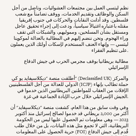
نظم ليتسي العمل بين مجتمعات العشوائيات، وناضل من أجل
السكن والوظائف وتقديم الخدمات، ووقف تضامناً مع شعب
فلسطين. وقد أدانت النقابات والحركات في جنوب إفريقيا
مقتله باعتباره اغتيالاً سياسياً، ودعت إلى إجراء تحقيق عاجل
ومستقل بشأن المسلحين، ومموليهم، والشبكات التي تقف
وراء الهجوم. ونحن ننضم إليهم في المطالبة بالعدالة لموكوينا
ليتسي — وإنهاء العنف المستخدم لإسكات أولئك الذين يعملون
على تنظيم الفقراء.
مطالبة بريطانيا بوقف مجرمي الحرب في جيش الدفاع
الإسرائيلي
(Declassified UK) والمركز
أطلقت منصة "ديكلاسيفايد يو كي"
الدولي للعدالة من أجل الفلسطينيين (ICJP) حملة تطالب بإنهاء
الإفلات من العقاب للمواطنين البريطانيين الذين خدموا في
الجيش الإسرائيلي خلال حرب الإبادة الجماعية في غزة.
وفي وقت سابق من هذا العام، كشفت منصة "ديكلاسيفايد" أن
أكثر من 2,000 بريطاني قد خدموا لصالح إسرائيل منذ أكتوبر
2023 — وهي معلومات تم الحصول عليها ليس من الحكومة
البريطانية، التي لا تجمع مثل هذه البيانات، بل من خلال طلب
حرية الحصول على المعلومات (FOI) قُدم إلى جيش الدفاع