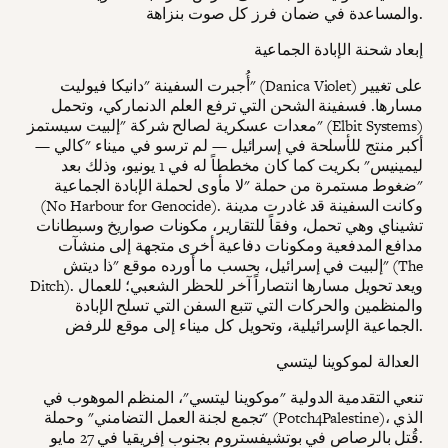
والمساعدة في ضمان فرز كل صوت بنزاهة.
إبعاد شحنة الإبادة الجماعية
أُجبرت السفينة "دانيكا فيوليت" (Danica Violet) على تغيير
مسارها. فسفينة الشحن التي ترفع العلم الدنماركي، وتحمل
معدات عسكرية لصالح شركة "إلبيت سيستمز" (Elbit Systems)
— أكبر منتج للأسلحة في إسرائيل — لم ترسو في ميناء "كالي
ليمينيس" بكريت كما كان مخططاً له في 1 يونيو، وذلك بعد
ضغوط مستمرة من حملة "لا مأوى لحملة الإبادة الجماعية"
(No Harbour for Genocide). وكانت السفينة قد غادرت مدينة
تشيناي وهي تحمل، وفقاً للتقارير، مكونات صواريخ وسبطانات
مدافع المدفعية ومكونات دفاعية أخرى متجهة إلى منشآت
إلبيت في إسرائيل، بحسب ما أورده موقع "ذا ديتش" (The
Ditch). ويعد تحويل مسارها انتصاراً آخر للحظر الشعبي؛ للعمال
والمنظمين والحركات التي تتبع السفن التي تسلح الإبادة
الجماعية الإسرائيلية، وتحويل كل ميناء إلى موقع للرفض.
العدالة لموكوينا ليتسي
تنعي التقدمية الدولية "موكوينا ليتسي"، المنظم الموهوب في
"تجمع لجنة العمل التضامني" وحملة (Potch4Palestine)، الذي
قُتل بالرصاص في بوتشيفستروم بجنوب إفريقيا في 27 مايو.