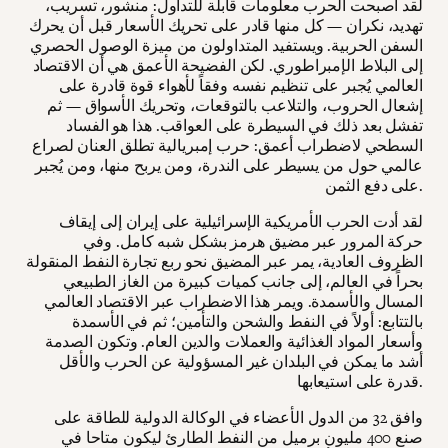
لقد أصبحت الحرب معلومات قابلة للتداول: منشور، تسريب،
تهديد، نكران — كل منها قادر على تحريك الأسعار قبل أن يحرك
السفن الحربية. ويستفيد المتداولون من ميزة الوصول الحصري
إلى البلاط الإمبراطوري. لكن الفضيحة الأعمق هي أن الاقتصاد
العالمي يُجبر على تنظيم نفسه وفقاً لأهواء قوة قادرة على
إشعال الحروب، والتلاعب بالتوقعات، وتحريك الأسواق — ثم
تفشل بعد ذلك في السيطرة على العواقب. هذا هو الفساد
السطحي لاضطراب أعمق: حرب إمبريالية تطلق العنان لصراع
عالمي حول من يسيطر على الندرة، ومن يربح منها، ومن يُجبر
على دفع الثمن.
لقد أدت الحرب الأمريكية الإسرائيلية على إيران إلى إيقاف
حركة المرور عبر مضيق هرمز بشكل شبه كامل. وفي
الظروف العادية، يمر عبر المضيق نحو ربع تجارة النفط المنقولة
بحراً في العالم، إلى جانب كميات كبيرة من الغاز الطبيعي
المسال والأسمدة. ويمر هذا الاضطراب عبر الاقتصاد العالمي
بالتتابع: أولاً في النفط والشحن والتأمين؛ ثم في الأسمدة
وأسعار المواد الغذائية والعملات والدين العام. وتكون الصدمة
أشد ما يمكن في البلدان غير المسؤولية عن الحرب والأقل
قدرة على استيعابها.
وافق 32 من الدول الأعضاء في الوكالة الدولية للطاقة على
صنع 400 مليون برميل من النفط الطارئ ليكون متاحا في