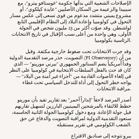
الإصلاحات الشعبية التي بدأتها حكومة "غوستافو بيترو"، مع
سيبيدا والزعيمة من السكان الأصليين "عايدة كيلكوي"، أو
مشروع يميني متشدد مدعوم من قوى تسعى إلى عكس مسار
التحول في كولومبيا وإعادة البلاد إلى النظام الإقليمي التابع
لواشنطن. وقد صوّت أكثر من 23 مليون شخص في الجولة
الأولى، وهي واحدة من أعلى نسب الإقبال في تاريخ الانتخابات
الرئاسية بكولومبيا.
وقد جرت الانتخابات تحت ضغوط خارجية مكثفة. وقبل
التصويت، حذر مرصد التقدمية الدولية (PI Observatory) من أن
وفداً أمريكياً يضم السناتور الجمهوري "بيرني مورينو" — الذي
كان قد حث بالفعل السلطات الانتخابية في كولومبيا على النظر
في إلغاء الأصوات القادمة من "أجزاء غير آمنة من البلاد" —
يواجه خطر التحول إلى أداة للتدخل السياسي تحت غطاء
مراقبة الانتخابات.
أصدر المرصد لاحقاً "إنذاراً أحمر" بعد تقارير تفيد بأن مورينو
خطط للالتقاء بالمرشحين اليمينيين البارزين لتسهيل تقاربهم
قبل جولة الإعادة. ومع دخول كولومبيا الجولة الثانية الحاسمة،
ستعود التقدمية الدولية لمراقبة التصويت والدفاع عن حق
الشعب الكولومبي في تقرير مستقبله.
بيرو تتوجه إلى صناديق الاقتراع