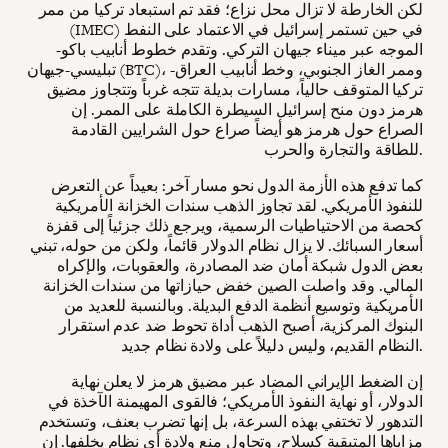
لكن الخارطة لا تزال محل نزاع؛ فقد تم استبعاد تركيا من ممر
(IMEC) في حين تستمر إسرائيل في الاعتماد على النفط
الموجه عبر ميناء جيهان التركي. وتقدم خطوط أنابيب باكو-
تبليسي-جيهان (BTC)، وممر الغاز الجنوبي، وخط أنابيب العراق-
تركيا المتوقف حالياً، مسارات بديلة تتجه غرباً وتتجاوز مضيق
هرمز دون منح إسرائيل السيطرة الكاملة على الممر. إن
الصراع حول هرمز هو أيضاً صراع حول الشرايين القادمة
للطاقة والتجارة والحرب.
كما تدفع هذه الأزمة الدول نحو مسار آخر: بعيداً عن التعرض
للنفوذ الأمريكي. لقد تجاوز الذهب سندات الخزانة الأمريكية
كحصة من الاحتياطيات الرسمية، ويرجع ذلك جزئياً إلى قفزة
أسعار السبائك. لا يزال نظام الدولار قائماً، ولكن من حوله، تبني
بعض الدول شبكة أمان ضد المصادرة، والعقوبات، والإكراه
المالي. وقد واصلت الصين خفض حيازاتها من سندات الخزانة
الأمريكية وتوسيع أنظمة الدفع البديلة. وبالنسبة للعديد من
البنوك المركزية، أصبح الذهب أداة تحوط ضد عدم استقرار
النظام القديم، وليس دليلاً على ولادة نظام جديد.
إن الضغط الإيراني المضاد عبر مضيق هرمز لا يعلن نهاية
الدولار، أو نهاية النفوذ الأمريكي؛ فالقوى المهيمنة الآخذة في
التدهور لا تختفي بهذه السرعة، بل إنها تضرب بعنف، وتستخدم
مزاياها المتبقية كسلاح، وتحاول منع ولادة أي نظام يخلفها. إن