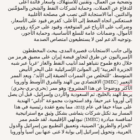
وتضحية من العمال، وتقنين للاستهلاك، وأسعار فائدة أعلى
للدفاع عن العملات، وحماية لشركات النفط والشحن والمؤمِّنين
والدائنين. أما الاستجابة التي تصب في مصلحة الأغلبية
فستعكس اتجاه الضغط إلى الأعلى: كفرض قيود على الأسعار،
وضرائب على الأرباح غير المتوقعة، وقيود على حركة رؤوس
الأموال، وضمانات عامة للسلع الأساسية، وحماية الأجور،
وتوجيه الدعم لمن لا يستطيعون امتصاص الصدمة.
وإلى جانب الاستجابات قصيرة المدى، يبحث المخططون
الإمبرياليون عن طرق لتجاوز قبضة إيران على مضيق هرمز من
خلال دفع طموح نتنياهو لمد أنابيب النفط والغاز "غرباً عبر شبه
الجزيرة العربية" إلى الموانئ الإسرائيلية على البحر الأبيض
المتوسط، "للتخلص من الممرات الضيقة إلى الأبد". ويعد الممر
التعبير
الاقتصادي بين الهند والشرق الأوسط وأوروبا (IMEC)
الأكثر ووضوحاً عن هذا المشروع
: وهو ممر (بحري-بري-بحري)
يربط الهند بالخليج، ثم السعودية والأردن وإسرائيل، قبل أن يصل
إلى أوروبا عبر حيفا. وقد استحوذت مجموعة "أداني" الهندية
على ميناء حيفا في عام 2023، مما يضع عقدة رئيسية في هذا
المسار بيد تكتل شركات يتماشى بشكل وثيق مع استراتيجية
نيودلهي الإقليمية. لقد صُمم ممر (IMEC) لمنافسة مبادرة
"الحزام والطريق" الصينية، وتعميق التطبيع بين إسرائيل والدول
العربية، وتحويل إسرائيل إلى بوابة لا غنى عنها بين آسيا وأوروبا.