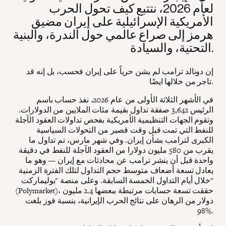
لعام 2026، نتتبع كيف تحول الحرب
الأمريكية الإسرائيلية على إيران مضيق
هرمز إلى صراع عالمي حول الندرة، والبنية
التحتية، والسيادة.
إن دونالد ترامب لم يشن حرباً على إيران فحسب، بل إنه قد
تاجر من خلالها ايضًا.
في الأشهر الثلاثة الأولى من عام 2026، نفذ حساب باسم
الرئيس 3,642 صفقة تداول بقيمة مئات الملايين من الدولارات.
وتقوم الجهات التنظيمية الأمريكية بفحص تداولات العقود الآجلة
للنفط التي تمت قبل وقت قصير من التحولات السياسية
الكبرى لترامب بشأن إيران. وفي شهر مارس، تم تداول ما
يقرب من 580 مليون دولارا من العقود الآجلة للنفط في دقيقة
واحدة قبل أن ينشر ترامب عن محادثات مع إيران — وهو ما
يعادل تسعة أضعاف متوسط حجم التداول لتلك الفترة الزمنية
خلال أيام التداول الخمسة السابقة. وعلى منصة "بوليماركت"
(Polymarket)، حققت تسعة حسابات مرتبطة ببعضها 2.4 مليون
دولار من الرهان على نتائج الحرب الإيرانية، بنسبة فوز بلغت
98%.