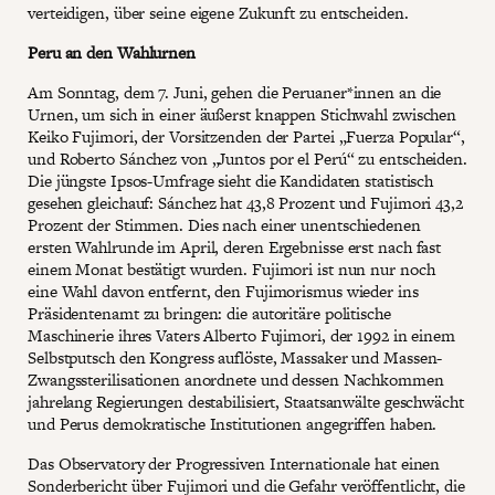
verteidigen, über seine eigene Zukunft zu entscheiden.
Peru an den Wahlurnen
Am Sonntag, dem 7. Juni, gehen die Peruaner*innen an die
Urnen, um sich in einer äußerst knappen Stichwahl zwischen
Keiko Fujimori, der Vorsitzenden der Partei „Fuerza Popular“,
und Roberto Sánchez von „Juntos por el Perú“ zu entscheiden.
Die jüngste Ipsos-Umfrage sieht die Kandidaten statistisch
gesehen gleichauf: Sánchez hat 43,8 Prozent und Fujimori 43,2
Prozent der Stimmen. Dies nach einer unentschiedenen
ersten Wahlrunde im April, deren Ergebnisse erst nach fast
einem Monat bestätigt wurden. Fujimori ist nun nur noch
eine Wahl davon entfernt, den Fujimorismus wieder ins
Präsidentenamt zu bringen: die autoritäre politische
Maschinerie ihres Vaters Alberto Fujimori, der 1992 in einem
Selbstputsch den Kongress auflöste, Massaker und Massen-
Zwangssterilisationen anordnete und dessen Nachkommen
jahrelang Regierungen destabilisiert, Staatsanwälte geschwächt
und Perus demokratische Institutionen angegriffen haben.
Das Observatory der Progressiven Internationale hat einen
Sonderbericht
über Fujimori und die Gefahr veröffentlicht, die