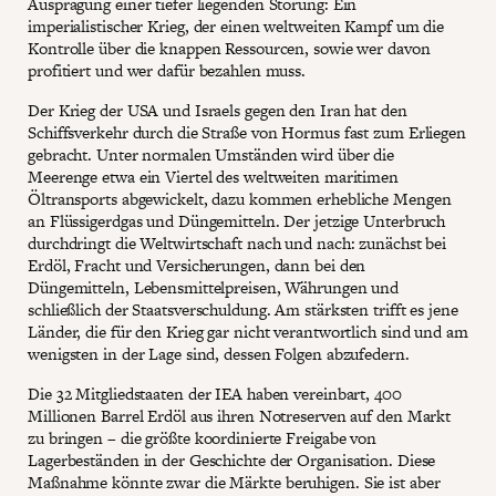
Ausprägung einer tiefer liegenden Störung: Ein
imperialistischer Krieg, der einen weltweiten Kampf um die
Kontrolle über die knappen Ressourcen, sowie wer davon
profitiert und wer dafür bezahlen muss.
Der Krieg der USA und Israels gegen den Iran hat den
Schiffsverkehr durch die Straße von Hormus fast zum Erliegen
gebracht. Unter normalen Umständen wird über die
Meerenge etwa ein Viertel des weltweiten maritimen
Öltransports abgewickelt, dazu kommen erhebliche Mengen
an Flüssigerdgas und Düngemitteln. Der jetzige Unterbruch
durchdringt die Weltwirtschaft nach und nach: zunächst bei
Erdöl, Fracht und Versicherungen, dann bei den
Düngemitteln, Lebensmittelpreisen, Währungen und
schließlich der Staatsverschuldung. Am stärksten trifft es jene
Länder, die für den Krieg gar nicht verantwortlich sind und am
wenigsten in der Lage sind, dessen Folgen abzufedern.
Die 32 Mitgliedstaaten der IEA haben vereinbart, 400
Millionen Barrel Erdöl aus ihren Notreserven auf den Markt
zu bringen – die größte koordinierte Freigabe von
Lagerbeständen in der Geschichte der Organisation. Diese
Maßnahme könnte zwar die Märkte beruhigen. Sie ist aber