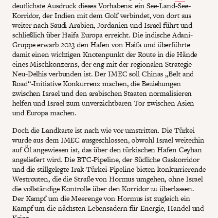
deutlichste Ausdruck dieses Vorhabens
: ein See-Land-See-
Korridor, der Indien mit dem Golf verbindet, von dort aus
weiter nach Saudi-Arabien, Jordanien und Israel führt und
schließlich über Haifa Europa erreicht. Die indische Adani-
Gruppe erwarb 2023 den Hafen von Haifa und überführte
damit einen wichtigen Knotenpunkt der Route in die Hände
eines Mischkonzerns, der eng mit der regionalen Strategie
Neu-Delhis verbunden ist. Der IMEC soll Chinas „Belt and
Road“-Initiative Konkurrenz machen, die Beziehungen
zwischen Israel und den arabischen Staaten normalisieren
helfen und Israel zum unverzichtbaren Tor zwischen Asien
und Europa machen.
Doch die Landkarte ist nach wie vor umstritten. Die Türkei
wurde aus dem IMEC ausgeschlossen, obwohl Israel weiterhin
auf Öl angewiesen ist, das über den türkischen Hafen Ceyhan
angeliefert wird. Die BTC-Pipeline, der Südliche Gaskorridor
und die stillgelegte Irak-Türkei-Pipeline bieten konkurrierende
Westrouten, die die Straße von Hormus umgehen, ohne Israel
die vollständige Kontrolle über den Korridor zu überlassen.
Der Kampf um die Meerenge von Hormus ist zugleich ein
Kampf um die nächsten Lebensadern für Energie, Handel und
Krieg.