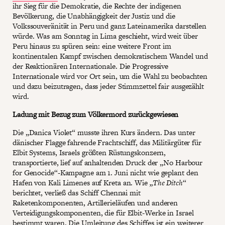
ihr Sieg für die Demokratie, die Rechte der indigenen
Bevölkerung, die Unabhängigkeit der Justiz und die
Volkssouveränität in Peru und ganz Lateinamerika darstellen
würde. Was am Sonntag in Lima geschieht, wird weit über
Peru hinaus zu spüren sein: eine weitere Front im
kontinentalen Kampf zwischen demokratischem Wandel und
der Reaktionären Internationale. Die Progressive
Internationale wird vor Ort sein, um die Wahl zu beobachten
und dazu beizutragen, dass jeder Stimmzettel fair ausgezählt
wird.
Ladung mit Bezug zum Völkermord zurückgewiesen
Die „Danica Violet“ musste ihren Kurs ändern. Das unter
dänischer Flagge fahrende Frachtschiff, das Militärgüter für
Elbit Systems, Israels größten Rüstungskonzern,
transportierte, lief auf anhaltenden Druck der „No Harbour
for Genocide“-Kampagne am 1. Juni nicht wie geplant den
Hafen von Kali Limenes auf Kreta an. Wie
„The Ditch
“
berichtet, verließ das Schiff Chennai mit
Raketenkomponenten, Artillerieläufen und anderen
Verteidigungskomponenten, die für Elbit-Werke in Israel
bestimmt waren. Die Umleitung des Schiffes ist ein weiterer