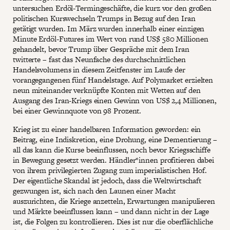
untersuchen Erdöl-Termingeschäfte, die kurz vor den großen
politischen Kurswechseln Trumps in Bezug auf den Iran
getätigt wurden. Im März wurden innerhalb einer einzigen
Minute Erdöl-Futures im Wert von rund US$ 580 Millionen
gehandelt, bevor Trump über Gespräche mit dem Iran
twitterte – fast das Neunfache des durchschnittlichen
Handelsvolumens in diesem Zeitfenster im Laufe der
vorangegangenen fünf Handelstage. Auf Polymarket erzielten
neun miteinander verknüpfte Konten mit Wetten auf den
Ausgang des Iran-Kriegs einen Gewinn von US$ 2,4 Millionen,
bei einer Gewinnquote von 98 Prozent.
Krieg ist zu einer handelbaren Information geworden: ein
Beitrag, eine Indiskretion, eine Drohung, eine Dementierung –
all das kann die Kurse beeinflussen, noch bevor Kriegsschiffe
in Bewegung gesetzt werden. Händler*innen profitieren dabei
von ihrem privilegierten Zugang zum imperialistischen Hof.
Der eigentliche Skandal ist jedoch, dass die Weltwirtschaft
gezwungen ist, sich nach den Launen einer Macht
auszurichten, die Kriege anzetteln, Erwartungen manipulieren
und Märkte beeinflussen kann – und dann nicht in der Lage
ist, die Folgen zu kontrollieren. Dies ist nur die oberflächliche