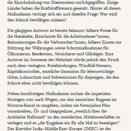
die Einschränkung von Dienstreisen zurückgegriffen. Einige
Länder haben die Kraftstoffsteuern gesenkt. Hinter all diesen
Maßnahmen verbirgt sich ein und dieselbe Frage: Wer wird
den Schock bewältigen müssen?
Die gängigste Antwort ist bereits bekannt: höhere Preise für
die Haushalte, Einschnitte für die Arbeitnehmer*innen,
Rationierungen für die Verbraucher*innen, höhere Zinsen zur
Stützung der Währungen sowie Schutzmaßnahmen für
Ölkonzerne, Reedereien, Versicherer und Gläubiger. Eine
Antwort im Interesse der Mehrheit würde jedoch den Druck
nach oben verlagern: Preisbindungen, Windfall-Steuern,
Kapitalkontrollen, staatliche Garantien für lebenswichtige
Güter, Lohnschutz und Subventionen für diejenigen, die den
Schock eben nicht bewältigen können.
Neben kurzfristigen Maßnahmen suchen die imperialen
Strategen nun nach Wegen, um den iranischen Engpass im
Hormus-Kanal zu umgehen, indem sie Netanjahus Plan
vorantreiben, Öl- und Gaspipelines „westlich über die
Arabische Halbinsel“ zu den israelischen Mittelmeerhäfen zu
verlegen und so „die Engpässe ein für alle Mal zu beseitigen“.
Der Korridor India–Middle East–Europe (IMEC) ist
der