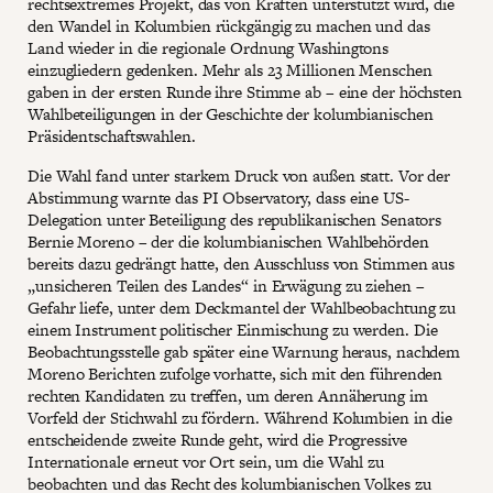
rechtsextremes Projekt, das von Kräften unterstützt wird, die
den Wandel in Kolumbien rückgängig zu machen und das
Land wieder in die regionale Ordnung Washingtons
einzugliedern gedenken. Mehr als 23 Millionen Menschen
gaben in der ersten Runde ihre Stimme ab – eine der höchsten
Wahlbeteiligungen in der Geschichte der kolumbianischen
Präsidentschaftswahlen.
Die Wahl fand unter starkem Druck von außen statt. Vor der
Abstimmung warnte das PI Observatory, dass eine US-
Delegation unter Beteiligung des republikanischen Senators
Bernie Moreno – der die kolumbianischen Wahlbehörden
bereits dazu gedrängt hatte, den Ausschluss von Stimmen aus
„unsicheren Teilen des Landes“ in Erwägung zu ziehen –
Gefahr liefe, unter dem Deckmantel der Wahlbeobachtung zu
einem Instrument politischer Einmischung zu werden. Die
Beobachtungsstelle gab später eine Warnung heraus, nachdem
Moreno Berichten zufolge vorhatte, sich mit den führenden
rechten Kandidaten zu treffen, um deren Annäherung im
Vorfeld der Stichwahl zu fördern. Während Kolumbien in die
entscheidende zweite Runde geht, wird die Progressive
Internationale erneut vor Ort sein, um die Wahl zu
beobachten und das Recht des kolumbianischen Volkes zu