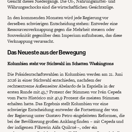
Gesicht dieses Niedergangs. Die Öl-, Nahrungsmittel- und
Währungsschocks sind die wirtschaftlichen Gesichtszüge.
In den kommenden Monaten wird jede Regierung vor
derselben schwierigen Entscheidung stehen: Entweder eine
Ressourcenverknappung gegen die Mehrheit steuern oder
Souveränität gegenüber dem Imperium aufzubauen, das diese
Verknappung verursacht.
Das Neueste aus der Bewegung
Kolumbien steht vor Stichwahl im Schatten Washingtons
Die Präsidentschaftswahlen in Kolumbien werden am 21. Juni
2026 in einer Stichwahl entschieden, nachdem der
rechtsextreme Außenseiter Abelardo de la Espriella in der
ersten Runde mit 43,7 Prozent der Stimmen vor Iván Cepeda
vom Pacto Histórico mit 40,9 Prozent die meisten Stimmen
erhalten hatte. Das Ergebnis stellt Kolumbien vor eine
schwierige Entscheidung: entweder die Fortsetzung der von
der Regierung unter Gustavo Petro eingeleiteten Reformen, die
bei der Bevölkerung großen Anklang finden – mit Cepeda und
der indigenen Führerin Aída Quilcué –, oder ein