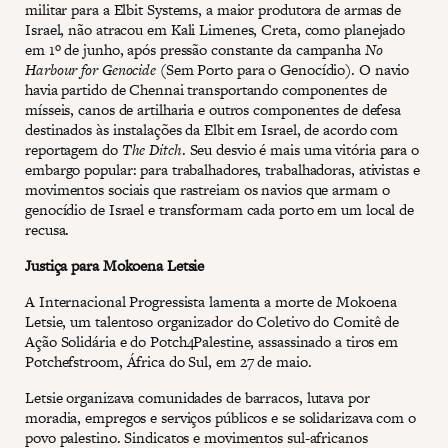
militar para a Elbit Systems, a maior produtora de armas de
Israel, não atracou em Kali Limenes, Creta, como planejado
em 1º de junho, após pressão constante da campanha
No
Harbour for Genocide
(Sem Porto para o Genocídio). O navio
havia partido de Chennai transportando componentes de
mísseis, canos de artilharia e outros componentes de defesa
destinados às instalações da Elbit em Israel, de acordo com
reportagem do
The Ditch
. Seu desvio é mais uma vitória para o
embargo popular: para trabalhadores, trabalhadoras, ativistas e
movimentos sociais que rastreiam os navios que armam o
genocídio de Israel e transformam cada porto em um local de
recusa.
Justiça para Mokoena Letsie
A Internacional Progressista lamenta a morte de Mokoena
Letsie, um talentoso organizador do Coletivo do Comitê de
Ação Solidária e do Potch4Palestine, assassinado a tiros em
Potchefstroom, África do Sul, em 27 de maio.
Letsie organizava comunidades de barracos, lutava por
moradia, empregos e serviços públicos e se solidarizava com o
povo palestino. Sindicatos e movimentos sul-africanos