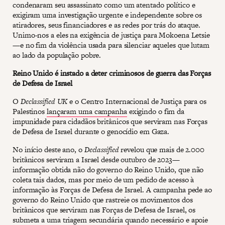
condenaram seu assassinato como um atentado político e
exigiram uma investigação urgente e independente sobre os
atiradores, seus financiadores e as redes por trás do ataque.
Unimo-nos a eles na exigência de justiça para Mokoena Letsie
—e no fim da violência usada para silenciar aqueles que lutam
ao lado da população pobre.
Reino Unido é instado a deter criminosos de guerra das Forças
de Defesa de Israel
O
Declassified UK
e o Centro Internacional de Justiça para os
Palestinos
lançaram uma campanha
exigindo o fim da
impunidade para cidadãos britânicos que serviram nas Forças
de Defesa de Israel durante o genocídio em Gaza.
No início deste ano, o
Declassified
revelou que mais de 2.000
britânicos serviram a Israel desde outubro de 2023—
informação obtida não do governo do Reino Unido, que não
coleta tais dados, mas por meio de um pedido de acesso à
informação às Forças de Defesa de Israel. A campanha pede ao
governo do Reino Unido que rastreie os movimentos dos
britânicos que serviram nas Forças de Defesa de Israel, os
submeta a uma triagem secundária quando necessário e apoie