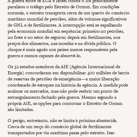
A guerra entre os EUA e Israel contra o Irã praticamente
paralisou o tráfego pelo Estreito de Ormuz. Em condições
normais, o estreito transporta cerca de um quarto do comércio
marítimo mundial de petróleo, além de volumes significativos
de GNL e de fertilizantes. A interrupção está se espalhando
pela economia mundial em sequência: primeiro no petróleo,
no frete e no setor de seguros; depois em fertilizantes, nos
preços dos alimentos, nas moedas e na dívida pública. O
choque é mais agudo nos países menos responsáveis pela
guerra e menos capazes de absorvê-lo.
Os 32 estados-membros da AIE (Agência Internacional de
Energia) concordaram em disponibilizar 400 milhões de barris
de reservas de petróleo de emergência—a maior liberação
coordenada de estoques na história da agência. A medida pode
acalmar os mercados, mas não pode reabrir um ponto de
estrangulamento fechado pela guerra. Mesmo segundo a
própria AIE, as opções para contornar o Estreito de Ormuz
são limitadas.
O perigo, entretanto, não se limita à próxima abastecida.
Cerca de um terço do comércio global de fertilizantes
transportados por via marítima passa pelo estreito. Isso