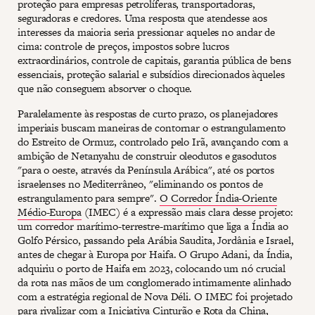
proteção para empresas petrolíferas, transportadoras,
seguradoras e credores. Uma resposta que atendesse aos
interesses da maioria seria pressionar aqueles no andar de
cima: controle de preços, impostos sobre lucros
extraordinários, controle de capitais, garantia pública de bens
essenciais, proteção salarial e subsídios direcionados àqueles
que não conseguem absorver o choque.
Paralelamente às respostas de curto prazo, os planejadores
imperiais buscam maneiras de contornar o estrangulamento
do Estreito de Ormuz, controlado pelo Irã, avançando com a
ambição de Netanyahu de construir oleodutos e gasodutos
"para o oeste, através da Península Arábica", até os portos
israelenses no Mediterrâneo, "eliminando os pontos de
estrangulamento para sempre".
O Corredor Índia-Oriente
Médio-Europa
(IMEC) é a expressão mais clara desse projeto:
um corredor marítimo-terrestre-marítimo que liga a Índia ao
Golfo Pérsico, passando pela Arábia Saudita, Jordânia e Israel,
antes de chegar à Europa por Haifa. O Grupo Adani, da Índia,
adquiriu o porto de Haifa em 2023, colocando um nó crucial
da rota nas mãos de um conglomerado intimamente alinhado
com a estratégia regional de Nova Déli. O IMEC foi projetado
para rivalizar com a Iniciativa Cinturão e Rota da China,