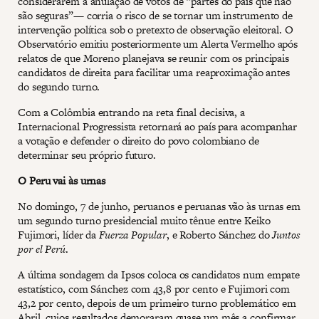
considerarem a anulação de votos de “partes do país que não
são seguras”— corria o risco de se tornar um instrumento de
intervenção política sob o pretexto de observação eleitoral. O
Observatório emitiu posteriormente um Alerta Vermelho após
relatos de que Moreno planejava se reunir com os principais
candidatos de direita para facilitar uma reaproximação antes
do segundo turno.
Com a Colômbia entrando na reta final decisiva, a
Internacional Progressista retornará ao país para acompanhar
a votação e defender o direito do povo colombiano de
determinar seu próprio futuro.
O Peru vai às urnas
No domingo, 7 de junho, peruanos e peruanas vão às urnas em
um segundo turno presidencial muito tênue entre Keiko
Fujimori, líder da
Fuerza Popular
, e Roberto Sánchez do
Juntos
por el Perú
.
A última sondagem da Ipsos coloca os candidatos num empate
estatístico, com Sánchez com 43,8 por cento e Fujimori com
43,2 por cento, depois de um primeiro turno problemático em
Abril, cujos resultados demoraram quase um mês a confirmar.