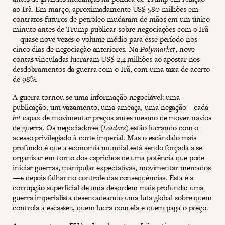
ao Irã. Em março, aproximadamente US$ 580 milhões em
contratos futuros de petróleo mudaram de mãos em um único
minuto antes de Trump publicar sobre negociações com o Irã
—quase nove vezes o volume médio para esse período nos
cinco dias de negociação anteriores. Na
Polymarket
, nove
contas vinculadas lucraram US$ 2,4 milhões ao apostar nos
desdobramentos da guerra com o Irã, com uma taxa de acerto
de 98%.
A guerra tornou-se uma informação negociável: uma
publicação, um vazamento, uma ameaça, uma negação—cada
bit
capaz de movimentar preços antes mesmo de mover navios
de guerra. Os negociadores (
traders
) estão lucrando com o
acesso privilegiado à corte imperial. Mas o escândalo mais
profundo é que a economia mundial está sendo forçada a se
organizar em torno dos caprichos de uma potência que pode
iniciar guerras, manipular expectativas, movimentar mercados
—e depois falhar no controle das consequências. Esta é a
corrupção superficial de uma desordem mais profunda: uma
guerra imperialista desencadeando uma luta global sobre quem
controla a escassez, quem lucra com ela e quem paga o preço.