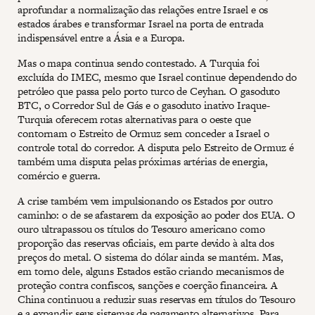
aprofundar a normalização das relações entre Israel e os
estados árabes e transformar Israel na porta de entrada
indispensável entre a Ásia e a Europa.
Mas o mapa continua sendo contestado. A Turquia foi
excluída do IMEC, mesmo que Israel continue dependendo do
petróleo que passa pelo porto turco de Ceyhan. O gasoduto
BTC, o Corredor Sul de Gás e o gasoduto inativo Iraque-
Turquia oferecem rotas alternativas para o oeste que
contornam o Estreito de Ormuz sem conceder a Israel o
controle total do corredor. A disputa pelo Estreito de Ormuz é
também uma disputa pelas próximas artérias de energia,
comércio e guerra.
A crise também vem impulsionando os Estados por outro
caminho: o de se afastarem da exposição ao poder dos EUA. O
ouro ultrapassou os títulos do Tesouro americano como
proporção das reservas oficiais, em parte devido à alta dos
preços do metal. O sistema do dólar ainda se mantém. Mas,
em torno dele, alguns Estados estão criando mecanismos de
proteção contra confiscos, sanções e coerção financeira. A
China continuou a reduzir suas reservas em títulos do Tesouro
e a expandir seus sistemas de pagamento alternativos. Para