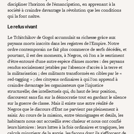
discipliner l'horizon de l'émancipation, en apprenant à la
société à craindre davantage la révolution que les conditions
qui la font naître.
Le refus vivant
Le Tchitchikov de Gogol accumulait sa richesse grâce aux
paysans morts inscrits dans les registres de l'Empire. Notre
ordre contemporain ne fait plus commerce de serfs décédés, et
pourtant, il est des moments, à Negros, où l'on a le sentiment
d'être entouré d'une autre espèce d'âmes mortes : des paysans
rendus socialement jetables par l'absence d'accès à la terre et
la militarisation ; des militants transformés en cibles par le «
red-tagging » ; des citoyens ordinaires à qui l'on apprend à
craindre davantage les organisateurs que l'injustice
structurelle; des intellectuels qui, du haut de leur position,
discourent sans fin sur la démocratie tout en gardant le silence
sur la guerre de classe. Mais il existe une autre réalité de
Negros que le discours d'État ne parvient pas pleinement à
saisir. Au cours de la mission, entre témoignages et deuils, les
habitants nous ont accueillis avec chaleur et nous ont confié
leurs histoires : leurs luttes à la fois ordinaires et tragiques, les
calculs minutieux de la survie, les façons dont ils s'efforcent de