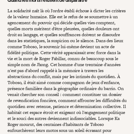
Quand les morts refusent de disparaître
La solidarité naît là où l'ordre établi échoue à dicter les critères
de la valeur humaine. Elle est le refus de se soumettre à un
agencement du pouvoir qui décide quelles vies comptent,
quelles morts méritent d'être pleurées, quelles douleurs ont
droit au langage, et quelles souffrances doivent se dissoudre
dans les statistiques, la suspicion ou le silence. Dans des lieux
comme Toboso, le souvenir lui-même devient un acte de
fidélité politique. Cette vérité apparaissait avec force dans la
vie et la mort de Roger Fabillar, connu de beaucoup sous le
simple nom de Jhong. Cet homme d'une trentaine d'années
n'est pas d'abord rappelé à la mémoire à travers les
abstractions du conflit, mais par les intimés du quotidien. À
Toboso, il était aimé comme compagnon de jeux d'enfance,
présence familière dans la géographie ordinaire du barrio. On
venait chercher son conseil : comment constituer un dossier
de revendication foncière, comment affronter les difficultés du
quotidien avec retenue, patience et détermination collective. Il
habitait cet espace étroit et exigeant où l'engagement politique
et le souci des autres deviennent indissociables. Lorsque Ka
Roger mourut, des centaines d'habitants de Toboso
enfourchèrent leurs motos sous un soleil écrasant pour