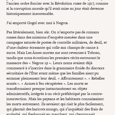
l’ancien ordre foncier avec la Révolution russe de 1917, comme
si la corruption morale qu’il avait mise au jour était devenue
historiquement insoutenable.
J'ai emporté Gogol avec moi à Negros.
Pas littéralement, bien sûr. On n’emporte pas de romans
russes dans des missions d’enquête menées dans une
campagne saturée de postes de contrôle militaires, de deuil, et
d’une chaleur écrasante qui colle aux champs de canne à
sucre. Mais Les Âmes mortes me sont revenues à Toboso,
tandis que nous écoutions les premiers récits entourant le
massacre des « Negros 19 ». Leurs noms avaient déjà
commencé à s’inscrire dans la grammaire froide du discours
sécuritaire de l’État avant même que les familles aient pu
entamer pleinement leur deuil. « Affrontement ». « Rebelles
armés ». « Armes à feu récupérées ». Les morts se
transformaient presque instantanément en objets
administratifs, intégrés à un récit préfabriqué par la contre-
insurrection. Mais les paysans et les habitants connaissaient
les morts autrement. Ils savaient qui riait le plus facilement,
qui plantait des haricots mungo, qui s’inquiétait des frais de
scolarité, qui fredonnait en marchant, qui chantonnait