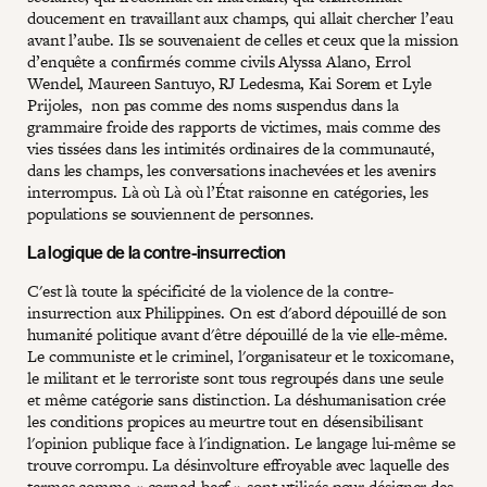
doucement en travaillant aux champs, qui allait chercher l’eau
avant l’aube. Ils se souvenaient de celles et ceux que la mission
d’enquête a confirmés comme civils Alyssa Alano, Errol
Wendel, Maureen Santuyo, RJ Ledesma, Kai Sorem et Lyle
Prijoles, non pas comme des noms suspendus dans la
grammaire froide des rapports de victimes, mais comme des
vies tissées dans les intimités ordinaires de la communauté,
dans les champs, les conversations inachevées et les avenirs
interrompus. Là où Là où l’État raisonne en catégories, les
populations se souviennent de personnes.
La logique de la contre-insurrection
C'est là toute la spécificité de la violence de la contre-
insurrection aux Philippines. On est d'abord dépouillé de son
humanité politique avant d'être dépouillé de la vie elle-même.
Le communiste et le criminel, l'organisateur et le toxicomane,
le militant et le terroriste sont tous regroupés dans une seule
et même catégorie sans distinction. La déshumanisation crée
les conditions propices au meurtre tout en désensibilisant
l'opinion publique face à l'indignation. Le langage lui-même se
trouve corrompu. La désinvolture effroyable avec laquelle des
termes comme « corned-beef » sont utilisés pour désigner des