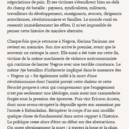
négociations de paix. Et ses victimes s'étendirent bien au-delà
du champ de bataille : paysans, syndicalistes, militants,
travailleurs du développement, enseignants, avocats, dirigeants
autochtones, révolutionnaires et familles. Le monde rural en
ressentit immédiatement les effets. Il m'est impossible de
penser cette histoire de manière abstraite.
Chaque fois que je retourne à Negros, Kerima Tariman me
revient en mémoire. Son rire arrive le premier, avant que le
souvenir ne rattrape la mort. Elle aussi a été tuée sur cette île,
victime de la même machinerie de violence anticommuniste
qui continue de hanter Negros avec une terrible constance. Le
même 79e bataillon d'infanterie impliqué dans le massacre des
« Negros 19 » fut également mêlé à la mort d'une
révolutionnaire dont l'amitié portait cette chaleur et cette
férocité propres à ceux qui comprennent que l'engagement
n'est pas seulement une idéologie, mais aussi une camaraderie
forgée sous la pression des épreuves. Puis vint Ericson Acosta,
dont nous avons récupéré la dépouille après son assassinat par
l'armée à Kabankalan. Récupérer le corps d'un ami modifie
quelque chose de fondamental dans notre rapport à l'histoire.
La politique cesse alors d'être un débat sur des abstractions.
On porte physiquement la mort : à travers la boue et la pluie,