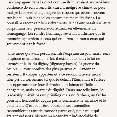
l'accompagner dans la mort comme ils lui avaient accordé leur
confiance de son vivant. Ils vinrent malgré le climat de peur,
malgré la surveillance, malgré les risques qui pèsent souvent
sur le deuil public dans les communautés militarisées. La
poussière recouvrait leurs vêtements, la chaleur pesait sur leurs
corps, mais leur présence constituait en elle-même un
témoignage. Lui rendre hommage revenait à affirmer que la
mémoire appartient à ceux qui endurent, et non à ceux qui
gouvernent par la force.
Une mère qui avait perdu son fils l'exprima un jour ainsi, sans
emphase ni amertume : « Ici, il existe deux lois : la loi de
l'armée et la loi du digbay (digmang bayan), la guerre du
peuple. » Pour nombre des plus pauvres qui luttent et
résistent, Ka Roger appartenait à ce second univers moral :
non pas au terrorisme tel que le définit l'État, mais à l'effort
des opprimés pour leur libération, un labeur difficile et
dangereux, mais porteur de dignité. Dans une telle lutte, le
leadership n'était pas un privilège mais un fardeau, un fardeau
pourtant honorable, acquis par la confiance, le sacrifice et la
constance. C'est peut-être pourquoi ses funérailles
rassemblèrent tant de monde : parce que, pour ceux qui
étaient présents, pleurer Ka Roger était indissociable de