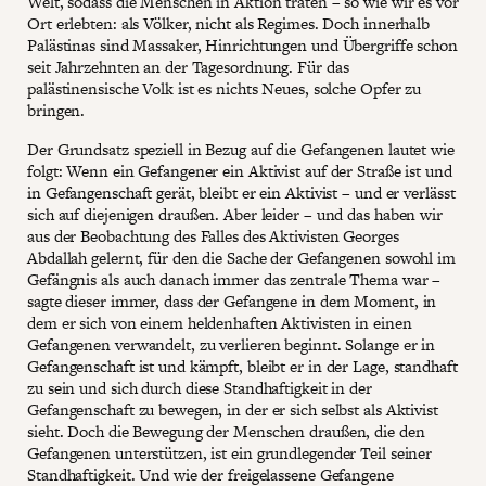
Welt, sodass die Menschen in Aktion traten – so wie wir es vor
Ort erlebten: als Völker, nicht als Regimes. Doch innerhalb
Palästinas sind Massaker, Hinrichtungen und Übergriffe schon
seit Jahrzehnten an der Tagesordnung. Für das
palästinensische Volk ist es nichts Neues, solche Opfer zu
bringen.
Der Grundsatz speziell in Bezug auf die Gefangenen lautet wie
folgt: Wenn ein Gefangener ein Aktivist auf der Straße ist und
in Gefangenschaft gerät, bleibt er ein Aktivist – und er verlässt
sich auf diejenigen draußen. Aber leider – und das haben wir
aus der Beobachtung des Falles des Aktivisten Georges
Abdallah gelernt, für den die Sache der Gefangenen sowohl im
Gefängnis als auch danach immer das zentrale Thema war –
sagte dieser immer, dass der Gefangene in dem Moment, in
dem er sich von einem heldenhaften Aktivisten in einen
Gefangenen verwandelt, zu verlieren beginnt. Solange er in
Gefangenschaft ist und kämpft, bleibt er in der Lage, standhaft
zu sein und sich durch diese Standhaftigkeit in der
Gefangenschaft zu bewegen, in der er sich selbst als Aktivist
sieht. Doch die Bewegung der Menschen draußen, die den
Gefangenen unterstützen, ist ein grundlegender Teil seiner
Standhaftigkeit. Und wie der freigelassene Gefangene