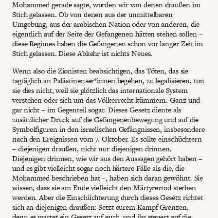
Mohammed gerade sagte, wurden wir von denen draußen im
Stich gelassen. Ob von denen aus der unmittelbaren
Umgebung, aus der arabischen Nation oder von anderen, die
eigentlich auf der Seite der Gefangenen hätten stehen sollen –
diese Regimes haben die Gefangenen schon vor langer Zeit im
Stich gelassen. Diese Abkehr ist nichts Neues.
Wenn also die Zionisten beabsichtigen, das Töten, das sie
tagtäglich an Palästinenser*innen begehen, zu legalisieren, tun
sie dies nicht, weil sie plötzlich das internationale System
verstehen oder sich um das Völkerrecht kümmern. Ganz und
gar nicht – im Gegenteil sogar. Dieses Gesetz diente als
zusätzlicher Druck auf die Gefangenenbewegung und auf die
Symbolfiguren in den israelischen Gefängnissen, insbesondere
nach den Ereignissen vom 7. Oktober. Es sollte einschüchtern
– diejenigen draußen, nicht nur diejenigen drinnen.
Diejenigen drinnen, wie wir aus den Aussagen gehört haben –
und es gibt vielleicht sogar noch härtere Fälle als die, die
Mohammed beschrieben hat –, haben sich daran gewöhnt. Sie
wissen, dass sie am Ende vielleicht den Märtyrertod sterben
werden. Aber die Einschüchterung durch dieses Gesetz richtet
sich an diejenigen draußen: Setzt eurem Kampf Grenzen,
denn es wartet ein Gesetz auf euch, und ihr steuert auf die