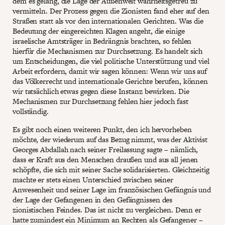
dem es gelang, die Lage der Außenwelt wahrheitsgetreu zu
vermitteln. Der Prozess gegen die Zionisten fand eher auf den
Straßen statt als vor den internationalen Gerichten. Was die
Bedeutung der eingereichten Klagen angeht, die einige
israelische Amtsträger in Bedrängnis brachten, so fehlen
hierfür die Mechanismen zur Durchsetzung. Es handelt sich
um Entscheidungen, die viel politische Unterstützung und viel
Arbeit erfordern, damit wir sagen können: Wenn wir uns auf
das Völkerrecht und internationale Gerichte berufen, können
wir tatsächlich etwas gegen diese Instanz bewirken. Die
Mechanismen zur Durchsetzung fehlen hier jedoch fast
vollständig.
Es gibt noch einen weiteren Punkt, den ich hervorheben
möchte, der wiederum auf das Bezug nimmt, was der Aktivist
Georges Abdallah nach seiner Freilassung sagte – nämlich,
dass er Kraft aus den Menschen draußen und aus all jenen
schöpfte, die sich mit seiner Sache solidarisierten. Gleichzeitig
machte er stets einen Unterschied zwischen seiner
Anwesenheit und seiner Lage im französischen Gefängnis und
der Lage der Gefangenen in den Gefängnissen des
zionistischen Feindes. Das ist nicht zu vergleichen. Denn er
hatte zumindest ein Minimum an Rechten als Gefangener –