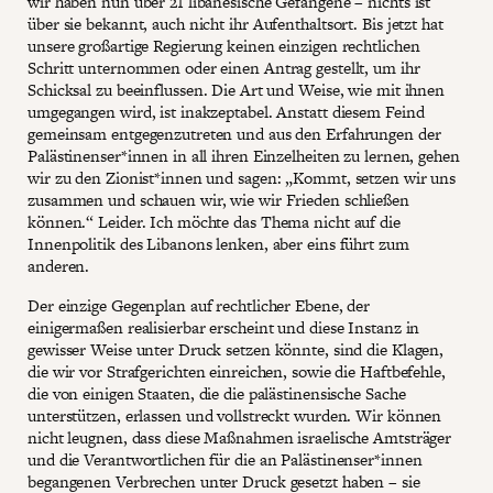
wir haben nun über 21 libanesische Gefangene – nichts ist
über sie bekannt, auch nicht ihr Aufenthaltsort. Bis jetzt hat
unsere großartige Regierung keinen einzigen rechtlichen
Schritt unternommen oder einen Antrag gestellt, um ihr
Schicksal zu beeinflussen. Die Art und Weise, wie mit ihnen
umgegangen wird, ist inakzeptabel. Anstatt diesem Feind
gemeinsam entgegenzutreten und aus den Erfahrungen der
Palästinenser*innen in all ihren Einzelheiten zu lernen, gehen
wir zu den Zionist*innen und sagen: „Kommt, setzen wir uns
zusammen und schauen wir, wie wir Frieden schließen
können.“ Leider. Ich möchte das Thema nicht auf die
Innenpolitik des Libanons lenken, aber eins führt zum
anderen.
Der einzige Gegenplan auf rechtlicher Ebene, der
einigermaßen realisierbar erscheint und diese Instanz in
gewisser Weise unter Druck setzen könnte, sind die Klagen,
die wir vor Strafgerichten einreichen, sowie die Haftbefehle,
die von einigen Staaten, die die palästinensische Sache
unterstützen, erlassen und vollstreckt wurden. Wir können
nicht leugnen, dass diese Maßnahmen israelische Amtsträger
und die Verantwortlichen für die an Palästinenser*innen
begangenen Verbrechen unter Druck gesetzt haben – sie