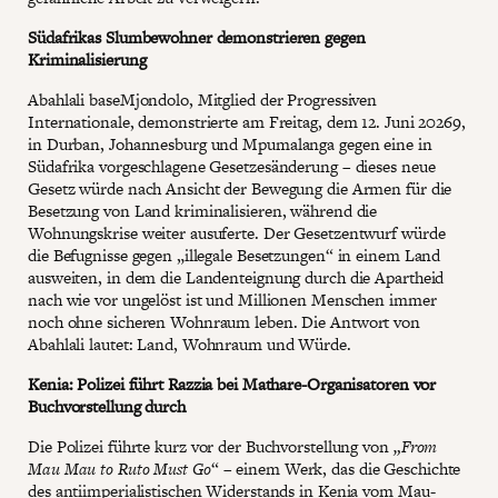
Südafrikas Slumbewohner demonstrieren gegen
Kriminalisierung
Abahlali baseMjondolo, Mitglied der Progressiven
Internationale, demonstrierte am Freitag, dem 12. Juni 20269,
in Durban, Johannesburg und Mpumalanga gegen eine in
Südafrika vorgeschlagene Gesetzesänderung – dieses neue
Gesetz würde nach Ansicht der Bewegung die Armen für die
Besetzung von Land kriminalisieren, während die
Wohnungskrise weiter ausuferte. Der Gesetzentwurf würde
die Befugnisse gegen „illegale Besetzungen“ in einem Land
ausweiten, in dem die Landenteignung durch die Apartheid
nach wie vor ungelöst ist und Millionen Menschen immer
noch ohne sicheren Wohnraum leben. Die Antwort von
Abahlali lautet: Land, Wohnraum und Würde.
Kenia: Polizei führt Razzia bei Mathare-Organisatoren vor
Buchvorstellung durch
Die Polizei führte kurz vor der Buchvorstellung von
„From
Mau Mau to Ruto Must Go
“ – einem Werk, das die Geschichte
des antiimperialistischen Widerstands in Kenia vom Mau-