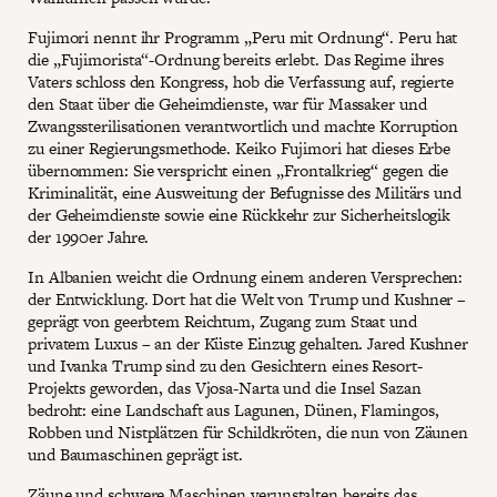
Fujimori nennt ihr Programm „Peru mit Ordnung“. Peru hat
die „Fujimorista“-Ordnung bereits erlebt. Das Regime ihres
Vaters schloss den Kongress, hob die Verfassung auf, regierte
den Staat über die Geheimdienste, war für Massaker und
Zwangssterilisationen verantwortlich und machte Korruption
zu einer Regierungsmethode. Keiko Fujimori hat dieses Erbe
übernommen: Sie verspricht einen „Frontalkrieg“ gegen die
Kriminalität, eine Ausweitung der Befugnisse des Militärs und
der Geheimdienste sowie eine Rückkehr zur Sicherheitslogik
der 1990er Jahre.
In Albanien weicht die Ordnung einem anderen Versprechen:
der Entwicklung. Dort hat die Welt von Trump und Kushner –
geprägt von geerbtem Reichtum, Zugang zum Staat und
privatem Luxus – an der Küste Einzug gehalten. Jared Kushner
und Ivanka Trump sind zu den Gesichtern eines Resort-
Projekts geworden, das Vjosa-Narta und die Insel Sazan
bedroht: eine Landschaft aus Lagunen, Dünen, Flamingos,
Robben und Nistplätzen für Schildkröten, die nun von Zäunen
und Baumaschinen geprägt ist.
Zäune und schwere Maschinen verunstalten bereits das