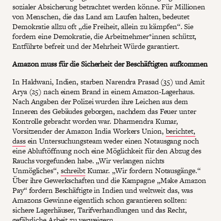
sozialer Absicherung betrachtet werden könne. Für Millionen
von Menschen, die das Land am Laufen halten, bedeutet
Demokratie allzu oft „die Freiheit, allein zu kämpfen“. Sie
fordern eine Demokratie, die Arbeitnehmer*innen schützt,
Entführte befreit und der Mehrheit Würde garantiert.
Amazon muss für die Sicherheit der Beschäftigten aufkommen
In Haldwani, Indien, starben Narendra Prasad (35) und Amit
Arya (25) nach einem Brand in einem Amazon-Lagerhaus.
Nach Angaben der Polizei wurden ihre Leichen aus dem
Inneren des Gebäudes geborgen, nachdem das Feuer unter
Kontrolle gebracht worden war. Dharmendra Kumar,
Vorsitzender der Amazon India Workers Union,
berichtet,
dass
ein Untersuchungsteam weder einen Notausgang noch
eine Abluftöffnung noch eine Möglichkeit für den Abzug des
Rauchs vorgefunden habe. „Wir verlangen nichts
Unmögliches“,
schreibt
Kumar. „Wir fordern Notausgänge.“
Über ihre Gewerkschaften und die Kampagne „Make Amazon
Pay“ fordern Beschäftigte in Indien und weltweit das, was
Amazons Gewinne eigentlich schon garantieren sollten:
sichere Lagerhäuser, Tarifverhandlungen und das Recht,
gefährliche Arbeit zu verweigern.