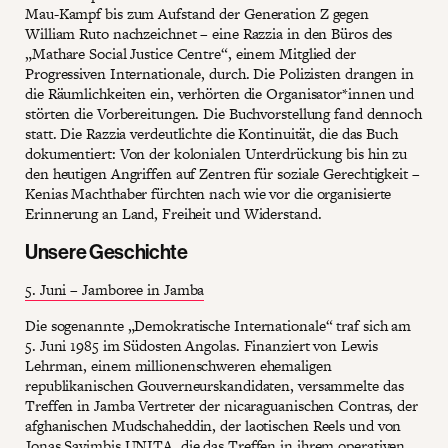
Mau-Kampf bis zum Aufstand der Generation Z gegen
William Ruto nachzeichnet – eine Razzia in den Büros des
„Mathare Social Justice Centre“, einem Mitglied der
Progressiven Internationale, durch. Die Polizisten drangen in
die Räumlichkeiten ein, verhörten die Organisator*innen und
störten die Vorbereitungen. Die Buchvorstellung fand dennoch
statt. Die Razzia verdeutlichte die Kontinuität, die das Buch
dokumentiert: Von der kolonialen Unterdrückung bis hin zu
den heutigen Angriffen auf Zentren für soziale Gerechtigkeit –
Kenias Machthaber fürchten nach wie vor die organisierte
Erinnerung an Land, Freiheit und Widerstand.
Unsere Geschichte
5. Juni – Jamboree in Jamba
Die sogenannte „Demokratische Internationale“ traf sich am
5. Juni 1985 im Südosten Angolas. Finanziert von Lewis
Lehrman, einem millionenschweren ehemaligen
republikanischen Gouverneurskandidaten, versammelte das
Treffen in Jamba Vertreter der nicaraguanischen Contras, der
afghanischen Mudschaheddin, der laotischen Reels und von
Jonas Savimbis UNITA, die das Treffen in ihrem operativen