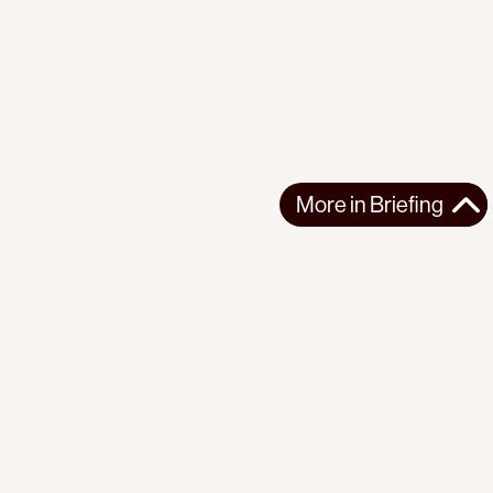
More in
Briefing
More in
Briefing