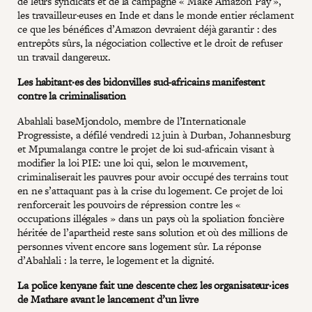
de leurs syndicats et de la campagne « Make Amazon Pay »,
les travailleur·euses en Inde et dans le monde entier réclament
ce que les bénéfices d’Amazon devraient déjà garantir : des
entrepôts sûrs, la négociation collective et le droit de refuser
un travail dangereux.
Les habitant·es des bidonvilles sud-africains manifestent
contre la criminalisation
Abahlali baseMjondolo, membre de l’Internationale
Progressiste, a défilé vendredi 12 juin à Durban, Johannesburg
et Mpumalanga contre le projet de loi sud-africain visant à
modifier la loi PIE: une loi qui, selon le mouvement,
criminaliserait les pauvres pour avoir occupé des terrains tout
en ne s’attaquant pas à la crise du logement. Ce projet de loi
renforcerait les pouvoirs de répression contre les «
occupations illégales » dans un pays où la spoliation foncière
héritée de l’apartheid reste sans solution et où des millions de
personnes vivent encore sans logement sûr. La réponse
d’Abahlali : la terre, le logement et la dignité.
La police kenyane fait une descente chez les organisateur·ices
de Mathare avant le lancement d’un livre