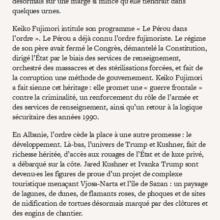
désormais sur une marge si mince qu’elle tiendrait dans
quelques urnes.
Keiko Fujimori intitule son programme « Le Pérou dans
l’ordre ». Le Pérou a déjà connu l’ordre fujimoriste. Le régime
de son père avait fermé le Congrès, démantelé la Constitution,
dirigé l’État par le biais des services de renseignement,
orchestré des massacres et des stérilisations forcées, et fait de
la corruption une méthode de gouvernement. Keiko Fujimori
a fait sienne cet héritage : elle promet une « guerre frontale »
contre la criminalité, un renforcement du rôle de l’armée et
des services de renseignement, ainsi qu’un retour à la logique
sécuritaire des années 1990.
En Albanie, l’ordre cède la place à une autre promesse : le
développement. Là-bas, l’univers de Trump et Kushner, fait de
richesse héritée, d’accès aux rouages de l’État et de luxe privé,
a débarqué sur la côte. Jared Kushner et Ivanka Trump sont
devenu·es les figures de proue d’un projet de complexe
touristique menaçant Vjosa-Narta et l’île de Sazan : un paysage
de lagunes, de dunes, de flamants roses, de phoques et de sites
de nidification de tortues désormais marqué par des clôtures et
des engins de chantier.