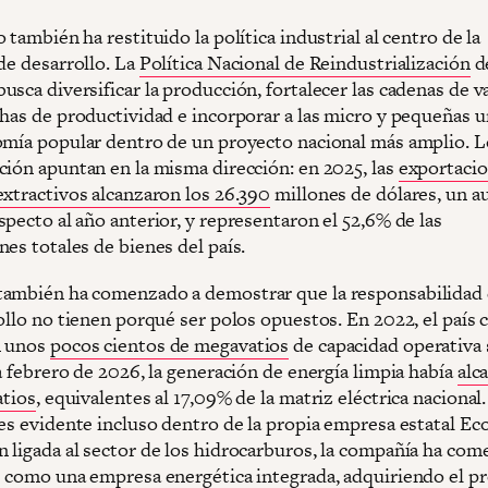
 también ha restituido la política industrial al centro de la
de desarrollo. La
Política Nacional de Reindustrialización
d
sca diversificar la producción, fortalecer las cadenas de va
chas de productividad e incorporar a las micro y pequeñas 
omía popular dentro de un proyecto nacional más amplio. L
ción apuntan en la misma dirección: en 2025, las
exportacio
extractivos alcanzaron los 26.390
millones de dólares, un 
pecto al año anterior, y representaron el 52,6% de las
es totales de bienes del país.
ambién ha comenzado a demostrar que la responsabilidad 
ollo no tienen porqué ser polos opuestos. En 2022, el país 
n unos
pocos cientos de megavatios
de capacidad operativa 
a febrero de 2026, la generación de energía limpia había
alc
atios
, equivalentes al 17,09% de la matriz eléctrica nacional.
 es evidente incluso dentro de la propia empresa estatal Ec
 ligada al sector de los hidrocarburos, la compañía ha com
e como una empresa energética integrada, adquiriendo el
pr