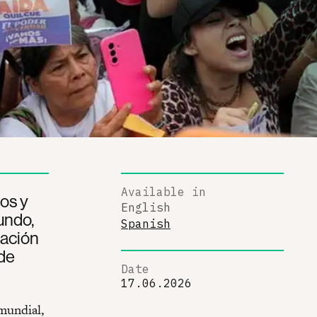
Available in
os y
English
undo,
Spanish
mación
de
Date
17.06.2026
 mundial,