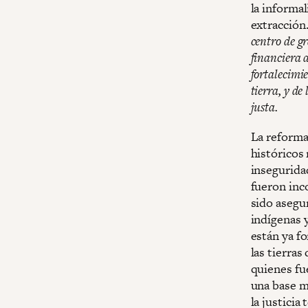
la informal
extracción
centro de g
financiera 
fortalecimie
tierra, y de
justa.
La reforma
históricos 
inseguridad
fueron inc
sido asegur
indígenas 
están ya fo
las tierras
quienes fue
una base má
la justicia 