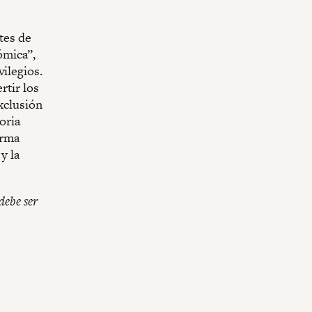
tes de
ómica”,
ilegios.
rtir los
exclusión
oria
orma
y la
debe ser