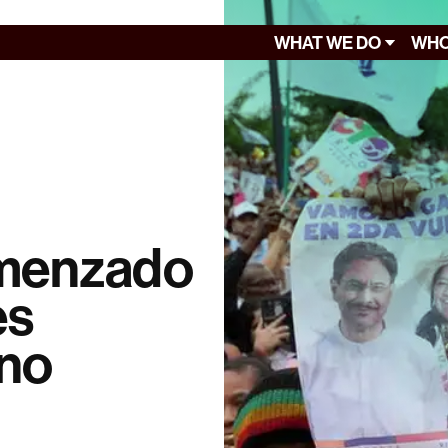
WHAT WE DO
WHO
omenzado
es
ino