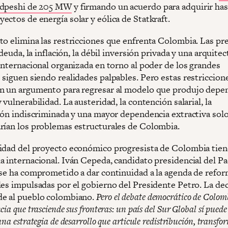
ndpeshi de 205 MW
y firmando un acuerdo para adquirir hast
ctos de energía solar y eólica de Statkraft.
to elimina las restricciones que enfrenta Colombia. Las pr
a deuda, la inflación, la débil inversión privada y una arquite
 internacional organizada en torno al poder de los grandes
 siguen siendo realidades palpables. Pero estas restriccion
n un argumento para regresar al modelo que produjo depe
 vulnerabilidad. La austeridad, la contención salarial, la
ción indiscriminada y una mayor dependencia extractiva sol
rían los problemas estructurales de Colombia.
idad del proyecto económico progresista de Colombia tien
a internacional. Iván Cepeda, candidato presidencial del P
 se ha comprometido a dar continuidad a la agenda de refo
les impulsadas por el gobierno del Presidente Petro. La dec
e al pueblo colombiano.
Pero el debate democrático de Colom
cia que trasciende sus fronteras: un país del Sur Global sí puede
una estrategia de desarrollo que articule redistribución, transf