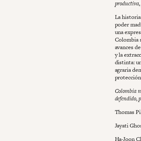
productiva, 
La histori
poder madu
una expres
Colombia s
avances de 
y la extrac
distinta: u
agraria dem
protección 
Colombia no
defendido, 
Thomas Pi
Jayati Gho
Ha-Joon C