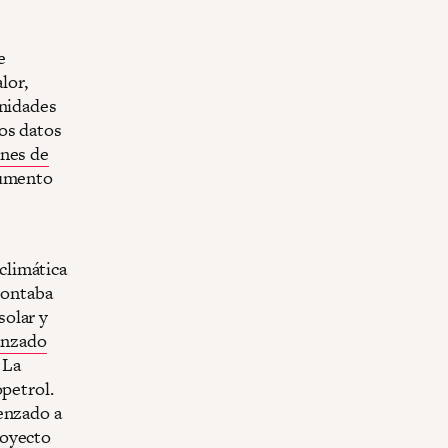
e
lor,
unidades
os datos
nes de
aumento
climática
contaba
solar y
anzado
 La
opetrol.
enzado a
oyecto