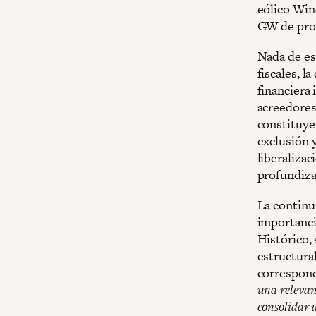
eólico Wi
GW de proye
Nada de es
fiscales, l
financiera
acreedores
constituye
exclusión y
liberaliza
profundiza
La continu
importanci
Histórico,
estructura
correspond
una relevan
consolidar 