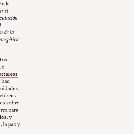
 a la
r el
eculación
l
n de la
energética
tos
n e
ectáreas
s han
unidades
ctáreas
les sobre
erra para
dos, y
 la paz y