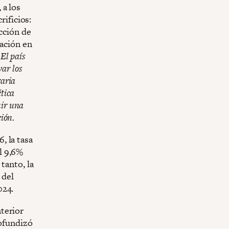
 a los
rificios:
icción de
gación en
.
El país
ar los
raria
ética
uir una
ción.
, la tasa
al 9,6%
tanto, la
 del
024.
terior
rofundizó