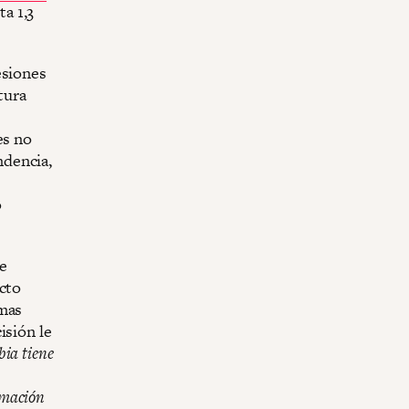
a 1,3
esiones
ctura
es no
ndencia,
o
e
acto
rmas
isión le
bia tiene
ormación