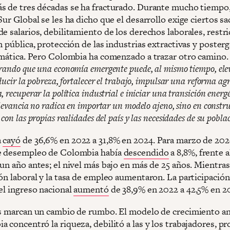
s de tres décadas se ha fracturado. Durante mucho tiempo,
Sur Global se les ha dicho que el desarrollo exige ciertos sac
e salarios, debilitamiento de los derechos laborales, restr
n pública, protección de las industrias extractivas y poster
limática. Pero Colombia ha comenzado a trazar otro camino
rando que una economía emergente puede, al mismo tiempo, elev
ducir la pobreza, fortalecer el trabajo, impulsar una reforma ag
 recuperar la política industrial e iniciar una transición energ
elevancia no radica en importar un modelo ajeno, sino en constr
con las propias realidades del país y las necesidades de su pobla
a
cayó
de 36,6% en 2022 a 31,8% en 2024. Para marzo de 2026
e desempleo de Colombia había
descendido
a 8,8%, frente 
un año antes; el nivel más bajo en más de 25 años. Mientras 
ón laboral y la tasa de empleo aumentaron. La participación
el ingreso nacional
aumentó
de 38,9% en 2022 a 42,5% en 2
as marcan un cambio de rumbo. El modelo de crecimiento an
 concentró la riqueza, debilitó a las y los trabajadores, p