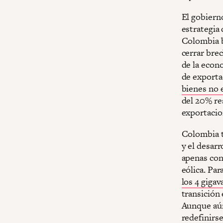
El gobierno
estrategia 
Colombia bu
cerrar bre
de la econ
de exporta
bienes no 
del 20% res
exportacion
Colombia t
y el desarr
apenas co
eólica. Par
los 4 gigav
transición
Aunque aún
redefinirs