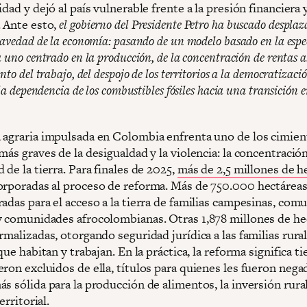
idad y dejó al país vulnerable frente a la presión financiera y
. Ante esto,
el gobierno del Presidente Petro ha buscado desplaza
ravedad de la economía: pasando de un modelo basado en la esp
a uno centrado en la producción, de la concentración de rentas a
nto del trabajo, del despojo de los territorios a la democratizació
 la dependencia de los combustibles fósiles hacia una transición 
 agraria impulsada en Colombia enfrenta uno de los cimien
más graves de la desigualdad y la violencia: la concentració
 de la tierra. Para finales de 2025,
más de 2,5 millones de h
orporadas al proceso de reforma. Más de 750.000 hectárea
adas para el acceso a la tierra de familias campesinas, com
y comunidades afrocolombianas. Otras 1,878 millones de he
rmalizadas, otorgando seguridad jurídica a las familias rura
 que habitan y trabajan. En la práctica, la reforma significa ti
ron excluidos de ella, títulos para quienes les fueron nega
s sólida para la producción de alimentos, la inversión rural,
territorial.