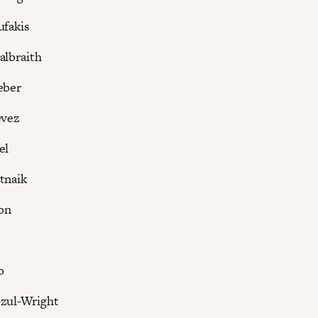
ufakis
albraith
eber
evez
el
tnaik
ton
o
zul-Wright