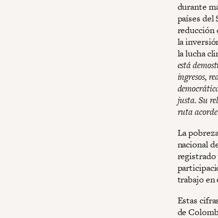
durante má
países del 
reducción d
la inversió
la lucha c
está demost
ingresos, re
democrática,
justa. Su r
ruta acorde 
La pobrez
nacional d
registrado 
participaci
trabajo en 
Estas cifr
de Colombia