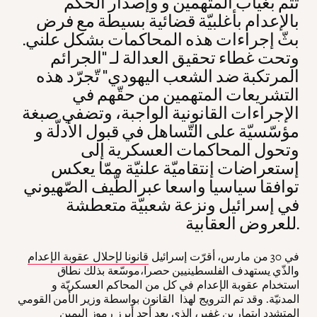
تتم بغياب المتهمين و وإصدار الحكم
بالإعدام بأغلبيّة قضائية بسيطة مع فرض
بثّ إجراءات هذه المحاكمات بشكل علني.
وتحت غطاء تحقيق العدالة لـ "الجرائم
المرتكبة ضد الشعب اليهودي" تّجرّد هذه
التشريعات المتهمين من حقّهم في
الإجراءات القانونية الواجبة، وتضفي صبغة
مؤسّسيّة على التّساهل في قبول الأدلّة و
وتحول المحاكمات العسكرية إلى
إستعراضات إنتقاميّة علنيّة ممّا يعكس
توافقا سياسيا واسعا عبرالطّيف الصّهيوني
في إسرائيل ونزعة شعبيّة متعطشة
للعروض العقابية.
في 30 من مارس، أقرّت إسرائيل
قانونا لإحلال عقوبة الإعدام
والذّي يستهدف الفلسطينيين حصرا،موسّعة بذلك نطاق
استخدام عقوبة الإعدام في كل من المحاكم العسكريّة و
المدنيّة. وقد تم الترويج لهذا القانون بواسطة وزير الأمن القومي
المتشدد ايتمار بن غفير، الذي يعد أحد أبرز رموز اليمين