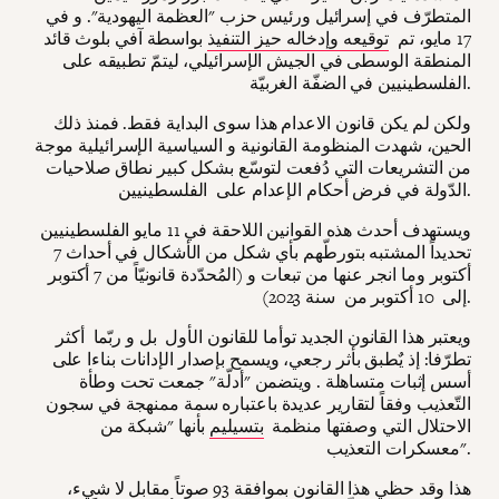
المتطرّف في إسرائيل ورئيس حزب "العظمة اليهودية". و في
17 مايو، تم
توقيعه وإدخاله حيز التنفيذ
بواسطة آفي بلوث قائد
المنطقة الوسطى في الجيش الإسرائيلي، ليتمّ تطبيقه على
الفلسطينيين في الضفّة الغربيّة.
ولكن لم يكن قانون الاعدام هذا سوى البداية فقط. فمنذ ذلك
الحين، شهدت المنظومة القانونية و السياسية الإسرائيلية موجة
من التشريعات التي دُفعت لتوسّع بشكل كبير نطاق صلاحيات
الدّولة في فرض أحكام الإعدام على الفلسطينيين.
ويستهدف أحدث هذه القوانين اللاحقة في 11 مايو الفلسطينيين
تحديداً المشتبه بتورطّهم بأي شكل من الأشكال في أحداث 7
أكتوبر وما انجر عنها من تبعات و (المُحدّدة قانونيّاً من 7 أكتوبر
إلى 10 أكتوبر من سنة 2023).
ويعتبر هذا القانون الجديد توأما للقانون الأول بل و ربّما أكثر
تطرّفا: إذ يٌطبق بأثر رجعي، ويسمح بإصدار الإدانات بناءا على
أسس إثبات متساهلة . ويتضمن "أدلّة" جمعت تحت وطأة
التّعذيب وفقاً لتقارير عديدة باعتباره سمة ممنهجة في سجون
الاحتلال التي وصفتها منظمة
بتسيليم
بأنها "شبكة من
معسكرات التعذيب".
هذا وقد حظي هذا القانون بموافقة 93 صوتاً مقابل لا شيء،