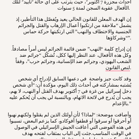
أحداث مجزرة 7 أكتوبر"، حيث يترتب على أي حالة "تأييد" لتلك
الأفعال عقوبة السجن لمدة 5 سنوات.
إن الهدف المعلن للقانون الحالي يعيد ويُفصّل هذا التأطير، إذ
يشمل “ملاحقة من ارتكبوا أعمال الإرهاب والقتل والجرائم
الجنسية والاختطاف والنهب” التي ارتكبتها حركة حماس
“وشركاؤها”.
إن إدراج كلمة “النهب” ضمن قائمة الجرائم ليس أمراً مصادفاً.
وكل هذه الأفعال، عند النظر إليها ككل، تُشكّل “جرائم ضد
الشعب اليهودي، وجرائم ضد الإنسانية، وجرائم حرب”، وفقاً
.
لنص القانون
وقد كانت جيز واضحة في دعمها السابق لإدراج أي شخص
يُشتبه بمشاركته في أحداث ذلك اليوم، مؤكدة أن: “أي شخص
دخل إسرائيل من غزة في 7 أكتوبر بهدف القتل أو النهب، لا يهم،
يجب أن يُدرج في لائحة الاتهام، وبالنسبة لي يجب أن يُحكم عليه
بالإعدام.”
وأضافت موضحة: “لماذا؟ لأن أولئك الذين لم يقتلوا ولكنهم نهبوا
أو أحرقوا أو سرقوا أو قطفوا أفوكادو، كما يزعم البعض، تسببوا
في هذه الفوضى التي أعاقت الجيش الإسرائيلي في الوصول
في الوقت المناسب.جئت إلى الباب بمثقاب لفتحه بهدف