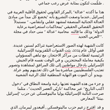
صُمِّمت لتكون بمثابة عرض رعب جماعي .
هذا ما أكدته "عدالة" ,المركز القانوني لحقوق الأقلية العربية في
إسرائيل ,عندما وصفت التشريع بأنه "يخضع كل مبدأ من مبادئ
العدالة الجنائية المنصفة لمشهد عقابي وانتقامي، " مستبدلاً
التحقيق القضائي الحقيقي "بمحاكمات استعراضية برعاية
الدولة" وذلك ما
قالته
محامية "عدالة " منى حداد في مجلة
"العربي الجديد".
كانت الشهية لهذه الصور الاستعراضية تتراكم لسنين عديدة.
ففي أوائل عام 2024،
بثت
القنوات التلفزيونية الإسرائيلية
الرئيسية لقطات من مراكز الاحتجاز، مع تباهي المسؤولي
بكيفية معاملة المحتجزين. و في الوقت نفسه قام الجيش
الإسرائيلي
بادخال مواطنين
إلى تلك المرافق لمشاهدة وتصوير
تعذيب الفلسطينيين مباشرة بما في ذلك تعذيبهم وهم عراة.
ويبدو أن الموت هو النهاية المنطقية لتلك الرغبة الشعبية.
و جزء من هذه الشهية تغذيها رغبة واسعة النطاق في "دخول
اكتب التاريخ" عبر محاكمة "نازيّي العصر الحديث" ، مثلما
صرحت الناّئبة الإسرائيليّة يوليا مالينوفسكي عن حزب "إسرائيل
بيتنا" المعارض.
و قد
اقترح
زعيم حزب مالينوفسكي , أفيغدور ليبرمان, الذي