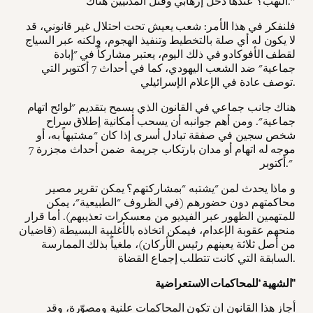
النهب؟ عندها دخل إرهابي وقتل المدنيين هناك.”
فلنفكر في هذا الأمر: شعب يعيش تحت احتلال غير قانوني، قد
لا يكون له أي صلة بالتخطيط وتنفيذ الهجوم، ولكنه عبر السياج
لقطف الأفوكادو في ذلك اليوم، يعتبر مشاركاً في "إبادة
جماعية" ضد الشعب اليهودي، كما في أحداث 7 أكتوبر التي
توصف عادة في الإعلام الإسرائيلي.
هناك جانب جماعي في القانون الذي يسمح بتقديم "لوائح اتهام
جماعية". ومن أهم جوانبه أن يسحب أمكانية إطلاق سراح
شخص سجين في صفقة تبادل أسرى إذا كان "مشتبهاً به، أو
موجه له اتهام أو مدان بارتكاب جريمة ضمن أحداث مجزرة 7
أكتوبر."
و ماذا يحدث لمن "يشتبه "بمشاركتهم؟ يمكن تقرير مصير
محاكمتهم دون حضورهم (في الظروف "الطبيعية"، يمكن
للمتهمين الظهور عبر الفيديو من معسكرات تعذيبهم). أما قرار
منحهم عقوبة الإعدام، فيمكن اتخاذه بالأغلبية البسيطة (قاضيان
من أصل ثلاثة يعينهم رئيس الأركان)، ملغياً بذلك الممارسة
السابقة التي كانت تتطلب إجماع القضاة.
الشهية ‘للمحاكمات الاستعراضية"
أجاز هذا القانون ان تكون المحاكمات علنية ومصوّرة، وقد