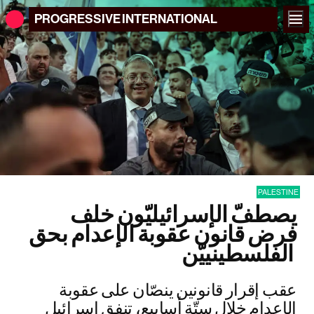
PROGRESSIVE
INTERNATIONAL
PALESTINE
يصطفّ الإسرائيليّون خلف
فرض قانون عقوبة الإعدام بحق
الفلسطينييّن
عقب إقرار قانونين ينصّان على عقوبة
الإعدام خلال ستّة أسابيع، تنفق إسرائيل