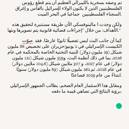
تم وصفه بسخرية بالليبرالي العظيم أن يتم قطع رؤوس
الفلسطينيين الذين لا يكنون الولاء لإسرائيل بالفأس و إغراق
السجناء الفلسطينيين جماعيا في البحر الميت.
ولكن وجدت ا مالينوفسكي الآن طريقة مستنيرة لتحقيق هذه
الأهداف: من خلال "إجراءات قضائية قانونية يتم تصويرها وبثها."
كما أن جانب البث ليس تفصيلًا ثانويًا عارضًا. فقد
صوّت
الكنيست الإسرائيلي في 2 يونيو/حزيران على تخصيص 86 مليون
شيكل (29 مليون دولار) للبنية التحتية الخاصة بالمحكمة في عام
2026، بما في ذلك أنظمة البث، و359 مليون شيكل (121 مليون
دولار) في عام 2027، و 307 ملايين شيكل (104.6 ملايين دولار)
في عام 2028، ثم 262 مليون شيكل (89 مليون دولار) سنويًا
ابتداءً من عام 2029 فصاعدًا.
ومقابل هذا الاستثمار العام الضخم، يطالب الجمهور الإسرائيلي
برؤية النتائج التي تضاهي قيمة ما دفعه.