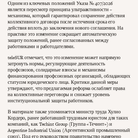
Одним из ключевых положений Указа № 407/2026
является пересмотр принципа ультраактивности –
механизма, который гарантировал сохранение действия
коллективного договора после истечения срока его
действия вплоть до заключения нового соглашения. На
практике это изменение сокращает автоматическую
защиту положений, ранее согласованных между
работниками и работодателями.
teleSUR отмечает, что это изменение может напрямую
затронуть нормы, регулирующие деятельность
профсоюзов, солидарные взносы и механизмы
финансирования профсоюзных организаций, обладающих
статусом юридического лица. Критики данной меры
утверждают, что предлагаемая реформа ослабляет права
на коллективные переговоры и снижает уровень
институциональной защиты работников.
В материале также упоминается министр труда Хулио
Кордеро, ранее работавший трудовым юристом для таких
компаний, как Techint Group (Группа «Течинт») и
Argentine Industrial Union (Аргентинский промышленный
союз). Под его руководством правительство намерено