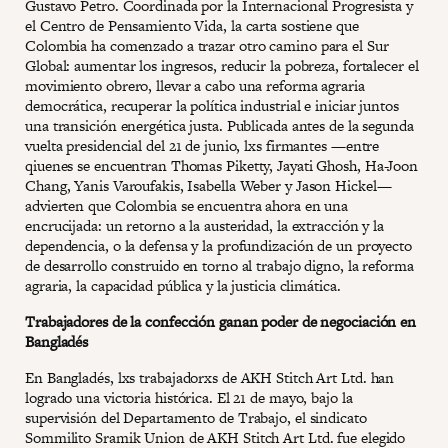
Gustavo Petro. Coordinada por la Internacional Progresista y
el Centro de Pensamiento Vida, la carta sostiene que
Colombia ha comenzado a trazar otro camino para el Sur
Global: aumentar los ingresos, reducir la pobreza, fortalecer el
movimiento obrero, llevar a cabo una reforma agraria
democrática, recuperar la política industrial e iniciar juntos
una transición energética justa. Publicada antes de la segunda
vuelta presidencial del 21 de junio, lxs firmantes —entre
qiuenes se encuentran Thomas Piketty, Jayati Ghosh, Ha-Joon
Chang, Yanis Varoufakis, Isabella Weber y Jason Hickel—
advierten que Colombia se encuentra ahora en una
encrucijada: un retorno a la austeridad, la extracción y la
dependencia, o la defensa y la profundización de un proyecto
de desarrollo construido en torno al trabajo digno, la reforma
agraria, la capacidad pública y la justicia climática.
Trabajadores de la confección ganan poder de negociación en
Bangladés
En Bangladés, lxs trabajadorxs de AKH Stitch Art Ltd. han
logrado una victoria histórica. El 21 de mayo, bajo la
supervisión del Departamento de Trabajo, el sindicato
Sommilito Sramik Union de AKH Stitch Art Ltd. fue elegido