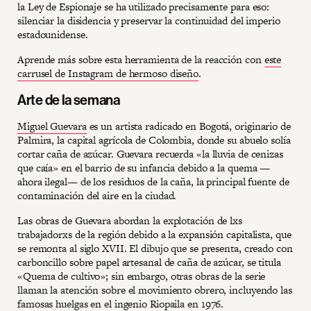
la Ley de Espionaje se ha utilizado precisamente para eso:
silenciar la disidencia y preservar la continuidad del imperio
estadounidense.
Aprende más sobre esta herramienta de la reacción con
este
carrusel de Instagram de hermoso diseño
.
Arte de la semana
Miguel Guevara
es un artista radicado en Bogotá, originario de
Palmira, la capital agrícola de Colombia, donde su abuelo solía
cortar caña de azúcar. Guevara recuerda «la lluvia de cenizas
que caía» en el barrio de su infancia debido a la quema —
ahora ilegal— de los residuos de la caña, la principal fuente de
contaminación del aire en la ciudad.
Las obras de Guevara abordan la explotación de lxs
trabajadorxs de la región debido a la expansión capitalista, que
se remonta al siglo XVII. El dibujo que se presenta, creado con
carboncillo sobre papel artesanal de caña de azúcar, se titula
«Quema de cultivo»; sin embargo, otras obras de la serie
llaman la atención sobre el movimiento obrero, incluyendo las
famosas huelgas en el ingenio Riopaila en 1976.