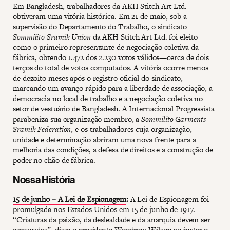
Em Bangladesh, trabalhadores da AKH Stitch Art Ltd.
obtiveram uma vitória histórica. Em 21 de maio, sob a
supervisão do Departamento do Trabalho, o sindicato
Sommilito Sramik Union
da AKH Stitch Art Ltd. foi eleito
como o primeiro representante de negociação coletiva da
fábrica, obtendo 1.472 dos 2.230 votos válidos—cerca de dois
terços do total de votos computados. A vitória ocorre menos
de dezoito meses após o registro oficial do sindicato,
marcando um avanço rápido para a liberdade de associação, a
democracia no local de trabalho e a negociação coletiva no
setor de vestuário de Bangladesh. A Internacional Progressista
parabeniza sua organização membro, a
Sommilito Garments
Sramik Federation
, e os trabalhadores cuja organização,
unidade e determinação abriram uma nova frente para a
melhoria das condições, a defesa de direitos e a construção de
poder no chão de fábrica.
Nossa História
15 de junho – A Lei de Espionagem
:
A Lei de Espionagem foi
promulgada nos Estados Unidos em 15 de junho de 1917.
“Criaturas da paixão, da deslealdade e da anarquia devem ser
esmagadas”, disse o presidente Woodrow Wilson ao instar o