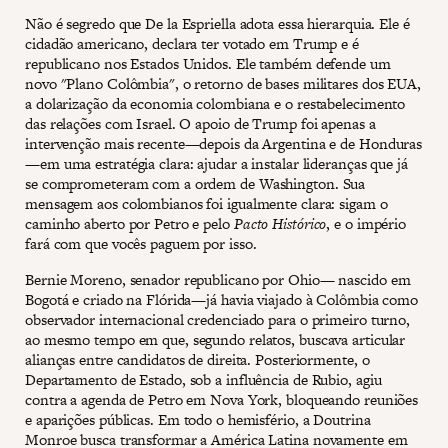
Não é segredo que De la Espriella adota essa hierarquia. Ele é
cidadão americano, declara ter votado em Trump e é
republicano nos Estados Unidos. Ele também defende um
novo "Plano Colômbia", o retorno de bases militares dos EUA,
a dolarização da economia colombiana e o restabelecimento
das relações com Israel. O apoio de Trump foi apenas a
intervenção mais recente—depois da Argentina e de Honduras
—em uma estratégia clara: ajudar a instalar lideranças que já
se comprometeram com a ordem de Washington. Sua
mensagem aos colombianos foi igualmente clara: sigam o
caminho aberto por Petro e pelo
Pacto Histórico
, e o império
fará com que vocês paguem por isso.
Bernie Moreno, senador republicano por Ohio— nascido em
Bogotá e criado na Flórida—já havia viajado à Colômbia como
observador internacional credenciado para o primeiro turno,
ao mesmo tempo em que, segundo relatos, buscava articular
alianças entre candidatos de direita. Posteriormente, o
Departamento de Estado, sob a influência de Rubio, agiu
contra a agenda de Petro em Nova York, bloqueando reuniões
e aparições públicas. Em todo o hemisfério, a Doutrina
Monroe busca transformar a América Latina novamente em