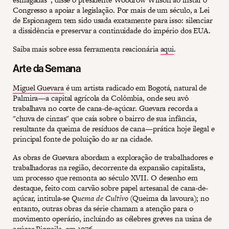
Congresso a apoiar a legislação. Por mais de um século, a Lei
de Espionagem tem sido usada exatamente para isso: silenciar
a dissidência e preservar a continuidade do império dos EUA.
Saiba mais sobre essa ferramenta reacionária
aqui
.
Arte da Semana
Miguel Guevara
é um artista radicado em Bogotá, natural de
Palmira—a capital agrícola da Colômbia, onde seu avô
trabalhava no corte de cana-de-açúcar. Guevara recorda a
"chuva de cinzas" que caía sobre o bairro de sua infância,
resultante da queima de resíduos de cana—prática hoje ilegal e
principal fonte de poluição do ar na cidade.
As obras de Guevara abordam a exploração de trabalhadores e
trabalhadoras na região, decorrente da expansão capitalista,
um processo que remonta ao século XVII. O desenho em
destaque, feito com carvão sobre papel artesanal de cana-de-
açúcar, intitula-se
Quema de Cultivo
(Queima da lavoura); no
entanto, outras obras da série chamam a atenção para o
movimento operário, incluindo as célebres greves na usina de
açúcar Riopaila, em 1976.