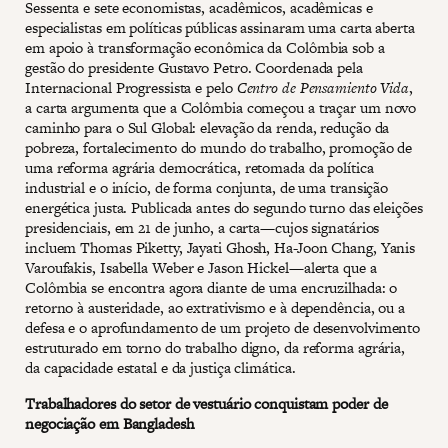
Sessenta e sete economistas, acadêmicos, acadêmicas e
especialistas em políticas públicas assinaram uma carta aberta
em apoio à transformação econômica da Colômbia sob a
gestão do presidente Gustavo Petro. Coordenada pela
Internacional Progressista e pelo
Centro de Pensamiento Vida
,
a carta argumenta que a Colômbia começou a traçar um novo
caminho para o Sul Global: elevação da renda, redução da
pobreza, fortalecimento do mundo do trabalho, promoção de
uma reforma agrária democrática, retomada da política
industrial e o início, de forma conjunta, de uma transição
energética justa. Publicada antes do segundo turno das eleições
presidenciais, em 21 de junho, a carta—cujos signatários
incluem Thomas Piketty, Jayati Ghosh, Ha-Joon Chang, Yanis
Varoufakis, Isabella Weber e Jason Hickel—alerta que a
Colômbia se encontra agora diante de uma encruzilhada: o
retorno à austeridade, ao extrativismo e à dependência, ou a
defesa e o aprofundamento de um projeto de desenvolvimento
estruturado em torno do trabalho digno, da reforma agrária,
da capacidade estatal e da justiça climática.
Trabalhadores do setor de vestuário conquistam poder de
negociação em Bangladesh