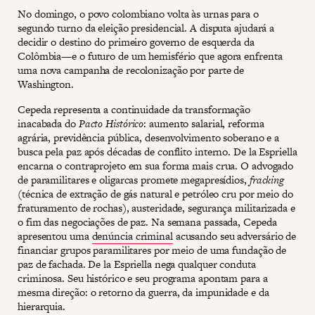
No domingo, o povo colombiano volta às urnas para o
segundo turno da eleição presidencial. A disputa ajudará a
decidir o destino do primeiro governo de esquerda da
Colômbia—e o futuro de um hemisfério que agora enfrenta
uma nova campanha de recolonização por parte de
Washington.
Cepeda representa a continuidade da transformação
inacabada do
Pacto Histórico
: aumento salarial, reforma
agrária, previdência pública, desenvolvimento soberano e a
busca pela paz após décadas de conflito interno. De la Espriella
encarna o contraprojeto em sua forma mais crua. O advogado
de paramilitares e oligarcas promete megapresídios,
fracking
(técnica de extração de gás natural e petróleo cru por meio do
fraturamento de rochas), austeridade, segurança militarizada e
o fim das negociações de paz. Na semana passada, Cepeda
apresentou uma
denúncia criminal
acusando seu adversário de
financiar grupos paramilitares por meio de uma fundação de
paz de fachada. De la Espriella nega qualquer conduta
criminosa. Seu histórico e seu programa apontam para a
mesma direção: o retorno da guerra, da impunidade e da
hierarquia.