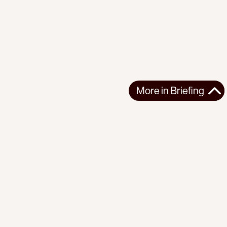
More in
Briefing
More in
Briefing