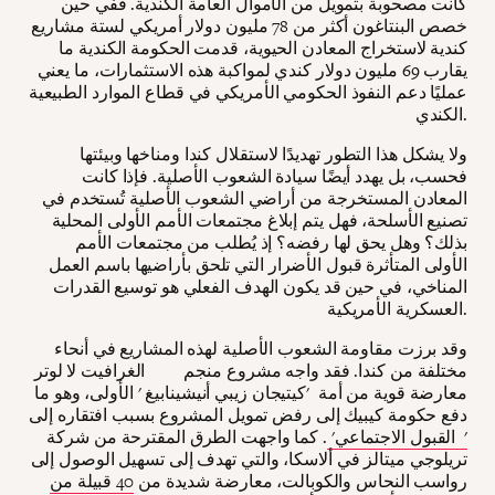
كانت مصحوبة بتمويل من الأموال العامة الكندية. ففي حين
خصص البنتاغون أكثر من 78 مليون دولار أمريكي لستة مشاريع
كندية لاستخراج المعادن الحيوية، قدمت الحكومة الكندية ما
يقارب 69 مليون دولار كندي لمواكبة هذه الاستثمارات، ما يعني
عمليًا دعم النفوذ الحكومي الأمريكي في قطاع الموارد الطبيعية
الكندي.
ولا يشكل هذا التطور تهديدًا لاستقلال كندا ومناخها وبيئتها
فحسب، بل يهدد أيضًا سيادة الشعوب الأصلية. فإذا كانت
المعادن المستخرجة من أراضي الشعوب الأصلية تُستخدم في
تصنيع الأسلحة، فهل يتم إبلاغ مجتمعات الأمم الأولى المحلية
بذلك؟ وهل يحق لها رفضه؟ إذ يُطلب من مجتمعات الأمم
الأولى المتأثرة قبول الأضرار التي تلحق بأراضيها باسم العمل
المناخي، في حين قد يكون الهدف الفعلي هو توسيع القدرات
العسكرية الأمريكية.
وقد برزت مقاومة الشعوب الأصلية لهذه المشاريع في أنحاء
مختلفة من كندا. فقد واجه مشروع منجم الغرافيت لا لوتر
معارضة قوية من أمة 'كيتيجان زيبي أنيشينابيغ ' الأولى، وهو ما
دفع حكومة كيبيك إلى رفض تمويل المشروع بسبب افتقاره إلى
' القبول الاجتماعي'
. كما واجهت الطرق المقترحة من شركة
تريلوجي ميتالز في ألاسكا، والتي تهدف إلى تسهيل الوصول إلى
رواسب النحاس والكوبالت، معارضة شديدة من
40 قبيلة من