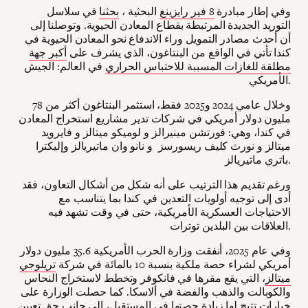
وفي إطار مبادرة
8 فير رايزينغ
البحثية ،
بحثنا
في سلاسل
التوريد الجديدة المرتبطة بقطاع المعادن الحيوية. وتوصلنا إلى
أن أحدث مصادر التمويل وراء الاندفاع نحو المعادن الحيوية في
كندا تأتي في الواقع من البنتاغون، الذي يشرف على
أكبر جهة
مطلقة للغازات المسببة للاحتباس الحراري
في العالم: الجيش
الأمريكي.
وخلال عامي 2024 و2025 فقط، استثمر البنتاغون أكثر من 78
مليون دولار أمريكي في شركات تدير مشاريع استخراج المعادن
في كندا، وهي: فورتشن مينيرالز و لوميكو ميتالز و فايرويد
ميتالز و نورث كليف ريسورسز و نانو وان ماتيريالز وإليكترا
باتري ماتيريالز.
ورغم تقديم هذا الترتيب على أنه شكل من أشكال التعاون، فقد
أدى إلى توجيه أولويات التعدين في كندا بما يتناسب مع
الاحتياجات العسكرية الأمريكية، حتى في وقت تشهد فيه
العلاقات بين البلدين توترات.
وفي عام 2025، أنفقت وزارة الحرب الأمريكية 35.6 مليون دولار
أمريكي لشراء حصة ملكية بنسبة 10 بالمائة في شركة
تريلوجي
ميتالز
، التي يقع مقرها في فانكوفر وتخطط لاستخراج النحاس
والكوبالت والذهب والفضة في ألاسكا. كما حصلت الوزارة على
خيارات تتيح لها زيادة حصتها في المستقبل، إلى جانب حق تعيين