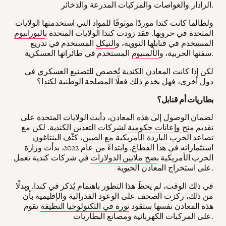
الرادار والغواصات والمركبات المدرعة والذخائر.
ولطالما كانت كندا موردًا موثوقًا للمواد التي استخدمتها الولايات
المتحدة في حروبها. فقد زودت كندا الولايات المتحدة ب
اليورانيوم
المستخدم في قنابلها النووية، و
النيكل
المستخدم في تدريع
المستخدم في طائراتها العسكرية.
سفنها الحربية، و
الألمنيوم
لكن إذا كانت المعادن الكندية تُخصص للتصنيع العسكري في
دول أخرى، فهل يخدم ذلك فعلًا المصلحة الوطنية لكندا؟
بطاريات أم قنابل؟
لضمان الوصول إلى هذه المعادن، دأبت الولايات المتحدة على
تقديم
منح وإعانات حكومية
لشركات التعدين الكندية. لكن مع
تصاعد
الحرب الباردة الأمريكية مع الصين
، كثّف البنتاغون
استثماراته في هذا القطاع. وابتداءً من عام 2022، بدأت وزارة
الحرب الأمريكية ب
ضخ ملايين الدولارات
في شركات كندية تعمل
على استخراج المعادن الحيوية.
في ذلك الوقت، لم يحظَ هذا التطور باهتمام يُذكر في كندا. وبدلًا
من ذلك، ركزت الصحف على الوعود الفدرالية والإقليمية بأن
هذه المعادن نفسها ستقود
ثورة في التكنولوجيا النظيفة
تقوم
على المركبات الكهربائية ومصانع البطاريات.