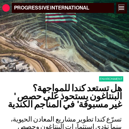
PROGRESSIVE
INTERNATIONAL
ENVIRONMENT
هل تستعد كندا للمواجهة؟
البنتاغون يستحوذ على حصص '
غير مسبوقة' في المناجم الكندية
تسرّع كندا تطوير مشاريع المعادن الحيوية،
بينما تؤدي استثمارات البنتاغون وحصص