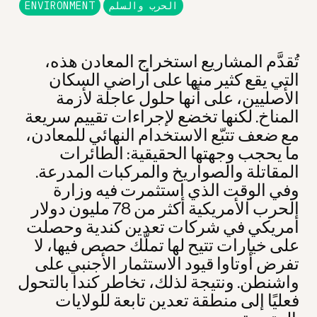
الحرب والسلم
ENVIRONMENT
تُقدَّم المشاريع استخراج المعادن هذه،
التي يقع كثير منها على أراضي السكان
الأصليين، على أنها حلول عاجلة لأزمة
المناخ. لكنها تخضع لإجراءات تقييم سريعة
مع ضعف تتبّع الاستخدام النهائي للمعادن،
ما يحجب وجهتها الحقيقية: الطائرات
المقاتلة والصواريخ والمركبات المدرعة.
وفي الوقت الذي استثمرت فيه وزارة
الحرب الأمريكية أكثر من 78 مليون دولار
أمريكي في شركات تعدين كندية وحصلت
على خيارات تتيح لها تملّك حصص فيها، لا
تفرض أوتاوا قيود الاستثمار الأجنبي على
واشنطن. ونتيجة لذلك، تخاطر كندا بالتحول
فعليًا إلى منطقة تعدين تابعة للولايات