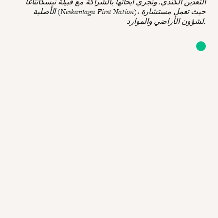
التعدين الكندي. وتجري أبحاثها بالشراكة مع قبيلة نيسكانتاغا
الأصلية (Neskantaga First Nation)، حيث تعمل مستشارة
لشؤون الأراضي والموارد.