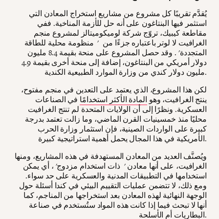
يُقدَّم تقريبًا كل مشروع من مشاريع استخراج المعادن التي
استثمر فيها البنتاغون على أنه حل للأزمة المناخية. ففي
مقاطعة كيبيك، تروّج شركة لوميكوميتالز لمشروع منجم
الغرافيت لا لوتر باعتباره جزءًا من ' منظومة محلية للطاقة
المتجددة' . وقد حصل المشروع على منحة بقيمة 8.4 مليون
دولار أمريكي من البنتاغون، إضافة إلى منحة أخرى بقيمة 4.9
مليون دولار كندي من وزارة الموارد الطبيعية الكندية.
لكن هذا المشروع، الذي يعتمد على التعدين في منجم مفتوح،
ينتج الغرافيت، وهو
المادة الأكثر استخدامًا
في الصناعات
العسكرية. ونظرًا إلى أن الولايات المتحدة لم تنتج الغرافيت
محليًا منذ خمسينيات القرن الماضي، وما زالت تعتمد بدرجة
كبيرة على الواردات الصينية، فإن استثمار وزارة الحرب
الأمريكية في هذا المجال يحمل أهمية استراتيجية كبيرة.
ويُصنَّف العديد من المعادن المستهدفة في هذه المشاريع، ومنها
الغرافيت، على أنها معادن ' ذات استخدام مزدوج' ، أي يمكن
استخدامها في التطبيقات المدنية والعسكرية على حد سواء.
ومع ذلك، لا تتضمن عمليات التقييم البيئي في كندا أسئلة حول
الوجهة النهائية لهذه المعادن بعد استخراجها من المناجم، كما
أنها لا تبحث فيما إذا كانت هذه المواد ستُستخدم في صناعة
البطاريات أم الأسلحة.