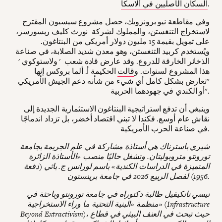
.
السكان الأصليين في ألاسكا
وفي مقاطعة نيو برونزويك، حصل مشروع سيسيون المقترح
لاستخراج التنغستن، والمملوك لشركة نورث كليف ريسورسز،
على تمويل بقيمة 15 مليون دولار أمريكي من البنتاغون.
ويُستخدم كربيد التنغستن، وهو معدن شديد الصلابة، في صناعة
الذخائر الخارقة للدروع. وقد عارض قادة شعب ' ولاستوكوي '
هذا المشروع لسنوات. و
قالت
الحكيمة أ. ألما بروكس إنها
"تعارض بشكل كامل أي شيء من شأنه دعم الجيش الأمريكي
أو الكندي في جهودهما الحربية".
وينبغي أن تدفع استراتيجية البنتاغون الاستثمارية الجديدة إلى
نقاش عام أوسع. فكندا لا تبني اقتصاد أخضر، بل تزداد اندماجًا
في صناعة الحرب الأمريكية.
شيري باسترناك هي أستاذة مشاركة في علم الجريمة بجامعة
تورونتو متروبوليتان. وتشغل حاليًا منصب «الأستاذة الزائرة
المتميزة في الدراسات الكندية» باسم لورانس ج. باثي (دفعة
1956) لفصل الربيع 2026 في جامعة برينستون.
نيسي نانكيفيل طالبة دكتوراه في جامعة تورونتو وباحثة في
منظمة «البنية التحتية ما وراء الاستخراجية» (Infrastructure
Beyond Extractivism)، حيث تبحث في العنف البيئي في قطاع