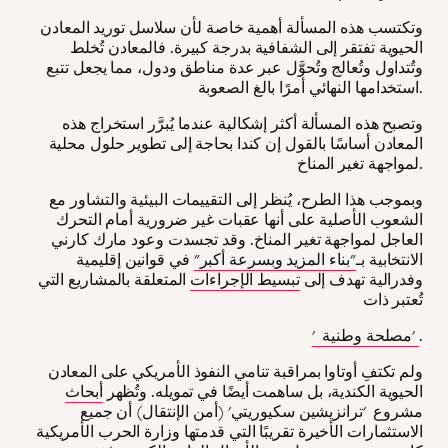
وتكتسب هذه المسألة أهمية خاصة لأن سلاسل توريد المعادن
الحيوية تفتقر إلى الشفافية بدرجة كبيرة. فالمعادن تُخلط
وتُتداول وتُعالج وتُحوَّل عبر عدة مناطق ودول، مما يجعل تتبع
استخدامها النهائي أمرًا بالغ الصعوبة.
وتصبح هذه المسألة أكثر إشكالية عندما يُبرَّر استخراج هذه
المعادن أساسًا بالقول إن كندا بحاجة إلى تطوير حلول محلية
لمواجهة تغير المناخ.
وبموجب هذا الطرح، يُنظر إلى التقييمات البيئية والتشاور مع
الشعوب الأصلية على أنها عقبات غير ضرورية أمام التحرك
العاجل لمواجهة تغير المناخ. وقد تجسدت وعود مارك كارني
الانتخابية بـ
"بناء المزيد وبسرعة أكبر"
في قوانين إقليمية
وفدرالية تهدف إلى
تبسيط الإجراءات
المتعلقة بالمشاريع التي
تُعتبر ذات
.
' مصلحة وطنية'
ولم تكتفِ أوتاوا بمراقبة تنامي النفوذ الأمريكي على المعادن
الحيوية الكندية، بل ساهمت أيضًا في تمويله. وتُظهر
أبحاث
مشروع 'ترانزيشين سكيوريتي' (أمن الإنتقال) أن جميع
الاستثمارات الأخيرة تقريبًا التي قدمتها وزارة الحرب الأمريكية