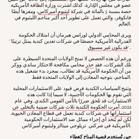
عضو في مجلس الإدارة. كذلك اشترت وزارة الطاقة الأمريكية
حصة بنسبة 5 بالمائة في شركة
ليثيوم أميركاس
، ومقرها أيضًا
فانكوفر، والتي تعمل على تطوير أحد أكبر مناجم الليثيوم في
العالم.
ويرى المحامي الدولي لورانس هيرمان أن امتلاك الحكومة
الفدرالية الأمريكية حصصًا في شركات تعدين كندية يمثل ترتيبًا '
' .
قد يكون غير مسبوق
ورغم أن هذه الحصص لا تمنح الولايات المتحدة السيطرة على
تلك الشركات، فقد
حذر
محامي مكافحة الاحتكار ساندي ووكر
من أن الحكومة الأمريكية قد تطالب، بمجرد بدء تشغيل هذه
المناجم، بتوجيه المعادن إلى الولايات المتحدة فقط.
وتتيح السياسات الكندية فرض قيود على الاستثمارات المحلية
التي تقوم بها الحكومات الأجنبية، لا سيما إذا كانت هذه
الاستثمارات قد تلحق ضررًا بالأمن القومي الكندي. وفي عام
2022،
أمرت الحكومة الكندية ثلاث شركات صينية بالتخلي عن
استثماراتها
في شركات كندية تعمل في قطاع المعادن الحيوية.
لكن لم يُتخذ أي إجراء مماثل ضد الاستثمارات الحكومية
الأمريكية في شركتي تريلوجي ميتالز وليثيوم أميركاس.
حين تُستخدم قضية المناخ كغطاء