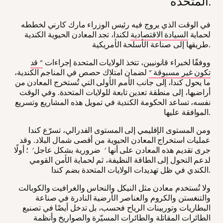
المتحدة.
في الوقت الذي يروج فيه رئيس الوزراء مارك كارني لخططه
لحماية
السيادة الاقتصادية
لكندا، تجد المعادن الحيوية الكندية
طريقها إلى صناعة الأسلحة الأمريكية.
ووفقًا لخبراء قانونيين، تتخذ الولايات المتحدة إجراءات
" قد
تكون غير مسبوقة "
لضمان امتلاك حصص في المناجم الكندية،
ما يحول كندا، إلى جانب الأمم الأولى التي تُستخرج المعادن من
أراضيها، إلى منطقة تعدين تابعة للولايات المتحدة. وفي الوقت
نفسه، تساعد الحكومة الكندية في تمويل هذه المشاريع وتسريع
الموافقة عليها.
ومن المستوى الإقليمي إلى المستوى الفدرالي، تسرّع كندا
عمليات استخراج المعادن الحيوية من أقصى شمال البلاد. وقد
جرى تقديم هذه المعادن على أنها ' ضرورية بشكل عاجل' ؛ أولًا
لدعم التحول إلى الطاقة النظيفة، ثم لحماية الأمن القومي
الكندي في ظل تهديدات الولايات المتحدة بضم كندا.
ولا تُستخدم معادن مثل النيكل والنحاس والغرافيت والكوبالت
والتنغستن والكروم والعناصر الأرضية النادرة في صناعة
البطاريات وتوربينات الرياح فحسب، بل تدخل أيضًا في تصنيع
الطائرات المقاتلة والطائرات المسيّرة والصواريخ وأنظمة