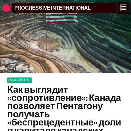
PROGRESSIVE
INTERNATIONAL
ENVIRONMENT
Как выглядит
«сопротивление»: Канада
позволяет Пентагону
получать
«беспрецедентные» доли
в капитале канадских