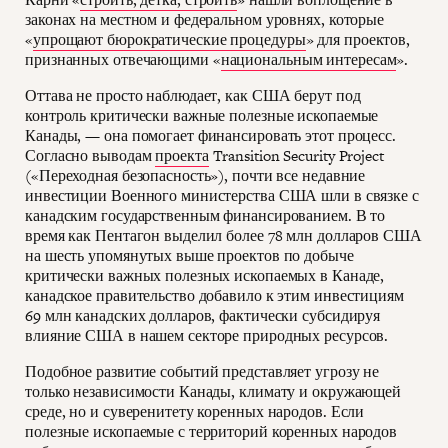
законах на местном и федеральном уровнях, которые
«
упрощают бюрократические процедуры
» для проектов,
признанных отвечающими «
национальным интересам
».
Оттава не просто наблюдает, как США берут под
контроль критически важные полезные ископаемые
Канады, — она помогает финансировать этот процесс.
Согласно выводам
проекта
Transition Security Project
(«Переходная безопасность»), почти все недавние
инвестиции Военного министерства США шли в связке с
канадским государственным финансированием. В то
время как Пентагон выделил более 78 млн долларов США
на шесть упомянутых выше проектов по добыче
критически важных полезных ископаемых в Канаде,
канадское правительство добавило к этим инвестициям
69 млн канадских долларов, фактически субсидируя
влияние США в нашем секторе природных ресурсов.
Подобное развитие событий представляет угрозу не
только независимости Канады, климату и окружающей
среде, но и суверенитету коренных народов. Если
полезные ископаемые с территорий коренных народов