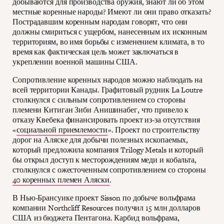
добываются для производства оружия, знают ли об этом
местные коренные народы? Имеют ли они право отказать?
Пострадавшим коренным народам говорят, что они
должны смириться с ущербом, нанесенным их исконным
территориям, во имя борьбы с изменением климата, в то
время как фактическая цель может заключаться в
укреплении военной машины США.
Сопротивление коренных народов можно наблюдать на
всей территории Канады. Графитовый рудник La Loutre
столкнулся с сильным сопротивлением со стороны
племени Китиган Зиби Анишинабег, что привело к
отказу Квебека финансировать проект из-за отсутствия
«
социальной приемлемости
». Проект по строительству
дорог на Аляске для добычи полезных ископаемых,
который предложила компания Trilogy Metals и который
бы открыл доступ к месторождениям меди и кобальта,
столкнулся с ожесточенным сопротивлением со стороны
40 коренных племен Аляски
.
В Нью-Брансуике проект Sisson по добыче вольфрама
компании Northcliff Resources получил 15 млн долларов
США из бюджета Пентагона. Карбид вольфрама,