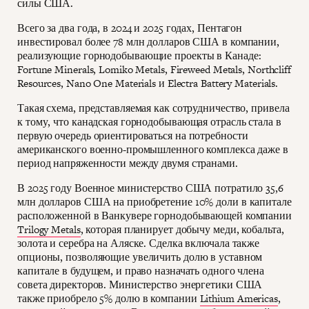
силы США.
Всего за два года, в 2024 и 2025 годах, Пентагон
инвестировал более 78 млн долларов США в компании,
реализующие горнодобывающие проекты в Канаде:
Fortune Minerals, Lomiko Metals, Fireweed Metals, Northcliff
Resources, Nano One Materials и Electra Battery Materials.
Такая схема, представляемая как сотрудничество, привела
к тому, что канадская горнодобывающая отрасль стала в
первую очередь ориентироваться на потребности
американского военно-промышленного комплекса даже в
период напряженности между двумя странами.
В 2025 году Военное министерство США потратило 35,6
млн долларов США на приобретение 10% доли в капитале
расположенной в Ванкувере горнодобывающей компании
Trilogy Metals
, которая планирует добычу меди, кобальта,
золота и серебра на Аляске. Сделка включала также
опционы, позволяющие увеличить долю в уставном
капитале в будущем, и право назначать одного члена
совета директоров. Министерство энергетики США
также приобрело 5% долю в компании
Lithium Americas
,