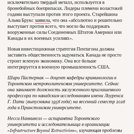
исключительно твердый металл, используется в
бронебойных боеприпасах. Лидеры племени воластокей
годами выступали против этого проекта. Старейшина
Альма Брукс
заявила
, что она «абсолютно и решительно
выступает против всего, что могло бы поддержать
вооруженные силы Соединенных Штатов Америки или
Канады в их военных усилиях».
Новая инвестиционная стратегия Пентагона должна
заставить общественность задуматься. Канада не просто
строит зеленую экономику. Она все больше
интегрируется в военную промышленность США.
Шири Пастернак — доцент кафедры криминологии в
Торонтском метрополитенском университете. Сейчас
она занимает должность заслуженного приглашенного
профессора по канадским исследованиям имени Лоуренса
Г. Пати (выпускника 1956 года) на весенний семестр 2026
года в Принстонском университете.
Несси Нанкивелл — аспирантка Торонтского
университета и исследовательница в организации
«Infrastructure Beyond Extractivism», изучающая проблемы