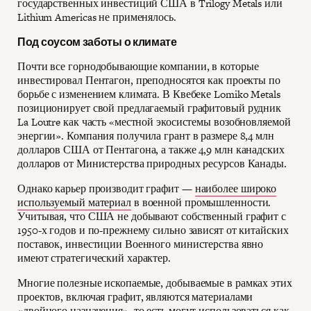
государственных инвестиций США в Trilogy Metals или
Lithium Americas не применялось.
Под соусом заботы о климате
Почти все горнодобывающие компании, в которые
инвестировал Пентагон, преподносятся как проекты по
борьбе с изменением климата. В Квебеке Lomiko Metals
позиционирует свой предлагаемый графитовый рудник
La Loutre как часть «местной экосистемы возобновляемой
энергии». Компания получила грант в размере 8,4 млн
долларов США от Пентагона, а также 4,9 млн канадских
долларов от Министерства природных ресурсов Канады.
Однако карьер производит графит —
наиболее широко
используемый материал
в военной промышленности.
Учитывая, что США не добывают собственный графит с
1950-х годов и по-прежнему сильно зависят от китайских
поставок, инвестиции Военного министерства явно
имеют стратегический характер.
Многие полезные ископаемые, добываемые в рамках этих
проектов, включая графит, являются материалами
«двойного назначения», то есть могут использоваться как