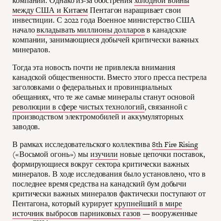
компаний. Однако из-за обострения
холодной войны
между США и Китаем
Пентагон наращивает свои
инвестиции. С 2022 года Военное министерство США
начало
вкладывать миллионы долларов
в канадские
компании, занимающиеся добычей критически важных
минералов.
Тогда эта новость почти не привлекла внимания
канадской общественности. Вместо этого пресса пестрела
заголовками о федеральных и провинциальных
обещаниях, что те же самые минералы станут основой
революции в сфере чистых технологий
, связанной с
производством электромобилей и аккумуляторных
заводов.
В рамках исследовательского коллектива
8th Fire Rising
(«Восьмой огонь») мы
изучили
новые цепочки поставок,
формирующиеся вокруг сектора критически важных
минералов. В ходе исследования было установлено, что в
последнее время средства на канадский бум добычи
критически важных минералов фактически поступают от
Пентагона, который курирует
крупнейший в мире
источник выбросов парниковых газов
— вооруженные