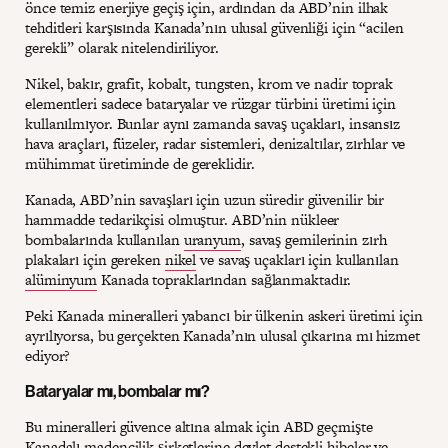
önce temiz enerjiye geçiş için, ardından da ABD’nin ilhak
tehditleri karşısında Kanada’nın ulusal güvenliği için “acilen
gerekli” olarak nitelendiriliyor.
Nikel, bakır, grafit, kobalt, tungsten, krom ve nadir toprak
elementleri sadece bataryalar ve rüzgar türbini üretimi için
kullanılmıyor. Bunlar aynı zamanda savaş uçakları, insansız
hava araçları, füzeler, radar sistemleri, denizaltılar, zırhlar ve
mühimmat üretiminde de gereklidir.
Kanada, ABD’nin savaşları için uzun süredir güvenilir bir
hammadde tedarikçisi olmuştur. ABD’nin nükleer
bombalarında kullanılan
uranyum
, savaş gemilerinin zırh
plakaları için gereken
nikel
ve savaş uçakları için kullanılan
alüminyum
Kanada topraklarından sağlanmaktadır.
Peki Kanada mineralleri yabancı bir ülkenin askeri üretimi için
ayrılıyorsa, bu gerçekten Kanada’nın ulusal çıkarına mı hizmet
ediyor?
Bataryalar mı, bombalar mı?
Bu mineralleri güvence altına almak için ABD geçmişte
Kanadalı madencilik şirketlerine devlet destekli
hibeler ve