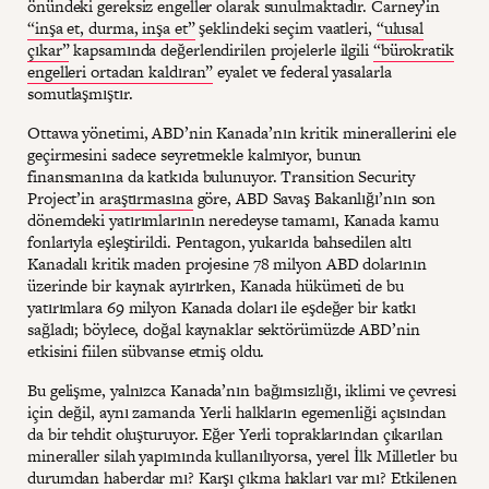
önündeki gereksiz engeller olarak sunulmaktadır. Carney’in
“inşa et, durma, inşa et”
şeklindeki seçim vaatleri,
“ulusal
çıkar”
kapsamında değerlendirilen projelerle ilgili
“bürokratik
engelleri ortadan kaldıran”
eyalet ve federal yasalarla
somutlaşmıştır.
Ottawa yönetimi, ABD’nin Kanada’nın kritik minerallerini ele
geçirmesini sadece seyretmekle kalmıyor, bunun
finansmanına da katkıda bulunuyor. Transition Security
Project’in
araştırmasına
göre, ABD Savaş Bakanlığı’nın son
dönemdeki yatırımlarının neredeyse tamamı, Kanada kamu
fonlarıyla eşleştirildi. Pentagon, yukarıda bahsedilen altı
Kanadalı kritik maden projesine 78 milyon ABD dolarının
üzerinde bir kaynak ayırırken, Kanada hükümeti de bu
yatırımlara 69 milyon Kanada doları ile eşdeğer bir katkı
sağladı; böylece, doğal kaynaklar sektörümüzde ABD’nin
etkisini fiilen sübvanse etmiş oldu.
Bu gelişme, yalnızca Kanada’nın bağımsızlığı, iklimi ve çevresi
için değil, aynı zamanda Yerli halkların egemenliği açısından
da bir tehdit oluşturuyor. Eğer Yerli topraklarından çıkarılan
mineraller silah yapımında kullanılıyorsa, yerel İlk Milletler bu
durumdan haberdar mı? Karşı çıkma hakları var mı? Etkilenen