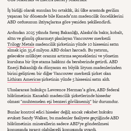
İş birliği olarak sunulan bu ortaklık, iki ülke arasında gerilim
yaşanan bir dönemde bile Kanada’nın madencilik önceliklerini
ABD ordusunun ihtiyaçlarına göre yeniden şekillendirdi.
Ardından 2025 yılında Savaş Bakanlığı, Alaska’da bakır, kobalt,
altın ve gümüş çıkarmayı planlayan Vancouver merkezli
Trilogy Metals
madencilik şirketinin yüzde 10 hissesini satın
almak için 35,6 milyon ABD doları harcadı. Bu yatırım,
gelecekte mülkiyet oranını artırma seçeneklerini ve yönetim
kuruluna bir üye atama hakkını da beraberinde getirdi. ABD
Enerji Bakanlığı da dünyanın en büyük lityum madenlerinden
birini geliştiren bir diğer Vancouver merkezli şirket olan
Lithium Americas
şirketinin yüzde 5 hissesini satın aldı.
Uluslararası hukukçu Lawrence Herman’a göre, ABD federal
hükümetinin Kanadalı madencilik şirketlerinde hissedar
olması
"muhtemelen eşi benzeri görülmemiş"
bir durumdur.
Bunlar kontrol edici hisseler değil; ancak rekabet hukuku
avukatı Sandy Walker, bu madenler faaliyete geçtiğinde ABD
hükümetinin minerallerin sadece ABD’ye gönderilmesi
konusunda ısrarcı olabileceği konusunda
uyardı
.