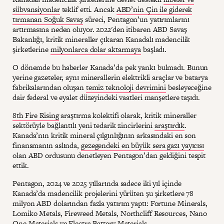
sübvansiyonlar
teklif etti. Ancak
ABD’nin Çin ile giderek
tırmanan Soğuk Savaş
süreci, Pentagon’un yatırımlarını
artırmasına neden oluyor. 2022'den itibaren ABD Savaş
Bakanlığı, kritik mineraller çıkaran Kanadalı madencilik
şirketlerine
milyonlarca dolar aktarmaya
başladı.
O dönemde bu haberler Kanada’da pek yankı bulmadı. Bunun
yerine gazeteler, aynı minerallerin elektrikli araçlar ve batarya
fabrikalarından oluşan
temiz teknoloji devrimini
besleyeceğine
dair federal ve eyalet düzeyindeki vaatleri manşetlere taşıdı.
8th Fire Rising
araştırma kolektifi olarak, kritik mineraller
sektörüyle bağlantılı yeni tedarik zincirlerini
araştırdık
.
Kanada’nın kritik mineral çılgınlığının arkasındaki en son
finansmanın aslında,
gezegendeki en büyük sera gazı yayıcısı
olan ABD ordusunu denetleyen Pentagon’dan geldiğini tespit
ettik.
Pentagon, 2024 ve 2025 yıllarında sadece iki yıl içinde
Kanada’da madencilik projelerini yürüten şu şirketlere 78
milyon ABD dolarından fazla yatırım yaptı: Fortune Minerals,
Lomiko Metals, Fireweed Metals, Northcliff Resources, Nano
One Materials ve Electra Battery Materials.