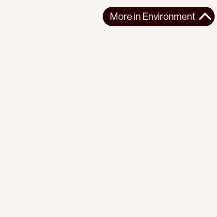
More in
Environment
More in
Environment
NORTHERN AMERICA
ENVIRONMENT
2026-06-25
Elbows up? Canada is letting Pentagon take
‘unprecedented’ stakes in Canadian mines
Canada is fast-tracking critical mineral mining while U.S.
Pentagon funding and ownership ...