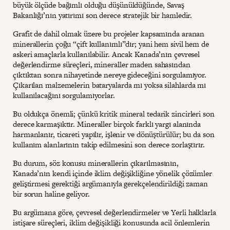
büyük ölçüde bağımlı olduğu düşünüldüğünde, Savaş
Bakanlığı’nın yatırımı son derece stratejik bir hamledir.
Grafit de dahil olmak üzere bu projeler kapsamında aranan
minerallerin çoğu “çift kullanımlı”dır; yani hem sivil hem de
askeri amaçlarla kullanılabilir. Ancak Kanada’nın çevresel
değerlendirme süreçleri, mineraller maden sahasından
çıktıktan sonra nihayetinde nereye gideceğini sorgulamıyor.
Çıkarılan malzemelerin bataryalarda mı yoksa silahlarda mı
kullanılacağını sorgulamıyorlar.
Bu oldukça önemli; çünkü kritik mineral tedarik zincirleri son
derece karmaşıktır. Mineraller birçok farklı yargı alanında
harmanlanır, ticareti yapılır, işlenir ve dönüştürülür; bu da son
kullanım alanlarının takip edilmesini son derece zorlaştırır.
Bu durum, söz konusu minerallerin çıkarılmasının,
Kanada’nın kendi içinde iklim değişikliğine yönelik çözümler
geliştirmesi gerektiği argümanıyla gerekçelendirildiği zaman
bir sorun haline geliyor.
Bu argümana göre, çevresel değerlendirmeler ve Yerli halklarla
istişare süreçleri, iklim değişikliği konusunda acil önlemlerin