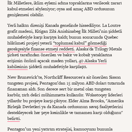
İlk Milletlere, iklim eylemi adına topraklarına verilecek zararı
kabul etmeleri söyleniyor; oysa asıl amaç ABD ordusunun
genişlemesi olabilir.
Yerli halkın direnişi Kanada genelinde hissediliyor. La Loutre
grafit madeni, Kitigan Zibi Anishinabeg İlk Milleti’nin şiddetli
muhalefetiyle karşı karşıya kaldı; bunun sonucunda Quebec
hükümeti projeyi yeterli
“toplumsal kabul” görmediği
gerekçesiyle finanse etmeyi reddetti.
Alaska'da Trilogy Metals
şirketi tarafından önerilen ve bakır ve kobalt yataklarına
erişimin önünü açacak maden yolları,
40 Alaska Yerli
kabilesinin
şiddetli muhalefetiyle karşılaştı.
New Brunswick’te, Northcliff Resources'a ait önerilen Sisson
tungsten projesi, Pentagon’dan 15 milyon ABD doları tutarında
finansman aldı. Son derece sert bir metal olan tungsten
karbür, zırh delici mühimmatta kullanılır. Wolastoqey liderleri
yıllardır bu projeye karşı çıkıyor. Elder Alma Brooks, "Amerika
Birleşik Devletleri ya da Kanada ordusunun savaş faaliyetlerini
destekleyecek her şeye kesinlikle ve tamamen karşı olduğunu"
belirtti
.
Pentagon’un yeni yatırım stratejisi, kamuoyunu bununla