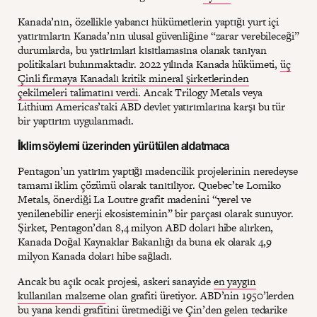
Kanada’nın, özellikle yabancı hükümetlerin yaptığı yurt içi
yatırımların Kanada’nın ulusal güvenliğine “zarar verebileceği”
durumlarda, bu yatırımları kısıtlamasına olanak tanıyan
politikaları bulunmaktadır. 2022 yılında Kanada hükümeti,
üç
Çinli firmaya Kanadalı kritik mineral şirketlerinden
çekilmeleri talimatını verdi
. Ancak Trilogy Metals veya
Lithium Americas’taki ABD devlet yatırımlarına karşı bu tür
bir yaptırım uygulanmadı.
İklim söylemi üzerinden yürütülen aldatmaca
Pentagon’un yatırım yaptığı madencilik projelerinin neredeyse
tamamı iklim çözümü olarak tanıtılıyor. Quebec’te Lomiko
Metals, önerdiği La Loutre grafit madenini “yerel ve
yenilenebilir enerji ekosisteminin” bir parçası olarak sunuyor.
Şirket, Pentagon’dan 8,4 milyon ABD doları hibe alırken,
Kanada Doğal Kaynaklar Bakanlığı da buna ek olarak 4,9
milyon Kanada doları hibe sağladı.
Ancak bu açık ocak projesi, askeri sanayide
en yaygın
kullanılan malzeme
olan grafiti üretiyor. ABD’nin 1950’lerden
bu yana kendi grafitini üretmediği ve Çin’den gelen tedarike