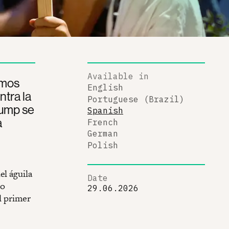
Available in
amos
English
ntra la
Portuguese (Brazil)
Trump se
Spanish
a
French
German
Polish
el águila
Date
to
29.06.2026
l primer