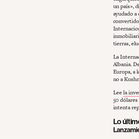
un país», d
ayudado a 
convertido 
Internacio
inmobiliar
tierras, el
La Internac
Albania. D
Europa, a 
no a Kushne
Lee
la inv
50 dólares
intenta re
Lo últi
Lanzamie