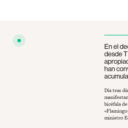
En el de
desde Ti
apropiac
han conv
acumula
Día tras dí
manifestan
bicéfala d
«Flamingo» 
ministro E