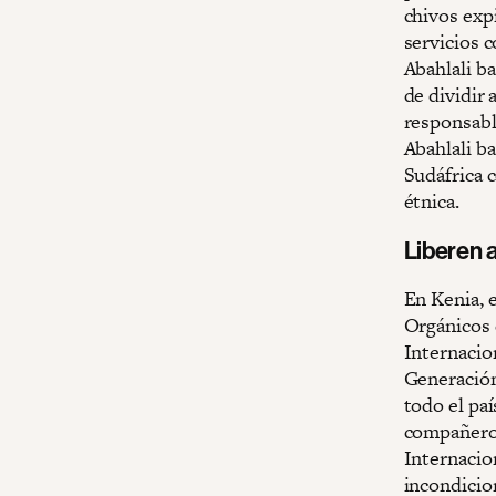
chivos exp
servicios 
Abahlali b
de dividir 
responsabl
Abahlali b
Sudáfrica c
étnica.
Liberen 
En Kenia, 
Orgánicos 
Internacio
Generación
todo el paí
compañeros
Internacio
incondicio