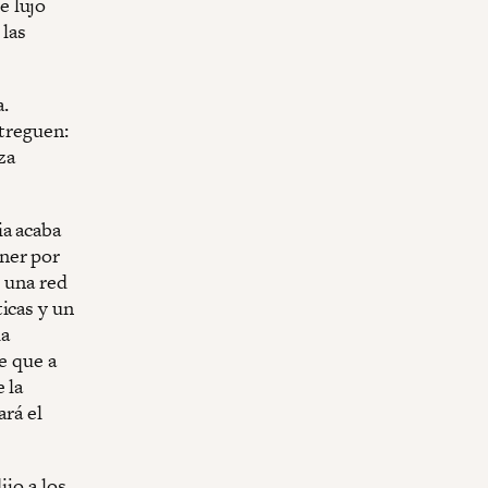
e lujo
 las
.
ntreguen:
za
ia acaba
ner por
e una red
icas y un
la
e que a
 la
ará el
ijo a los