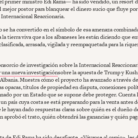
l primer ministro Edi Rama— ha sido vendido, un resort d
al mejor postor para blanquear el dinero sucio que fluye por
 Internacional Reaccionaria.
o se ha convertido en el símbolo de esa amenaza combinada
la tierra viva que a los albaneses les están diciendo que e
clasificada, arrasada, vigilada y reempaquetada para la rique
nsorcio de investigación sobre la Internacional Reaccionar
r una nueva investigación
sobre la apuesta de Trump y Kush
e Albania. Muestra cómo el proyecto ha avanzado a través d
s opacas, títulos de propiedad en disputa, conexiones polít
anado por un Estado que se supone debe proteger. Cuenta 
 un país cuya costa se está preparando para la venta antes d
 le hayan dado respuestas claras sobre quién es el dueño de
én aprobó el trato, quién obtendrá las ganancias y quién pag
a de Edi Rama ha sido desafiante. «Váyanse al carajo», les d