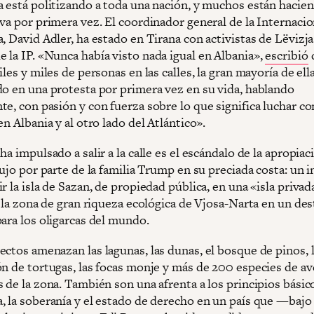
a está politizando a toda una nación, y muchos están hacien
va por primera vez. El coordinador general de la Internacio
, David Adler, ha estado en Tirana con activistas de Lëvizj
 la IP. «Nunca había visto nada igual en Albania»,
escribió
d
iles y miles de personas en las calles, la gran mayoría de ell
do en una protesta por primera vez en su vida, hablando
e, con pasión y con fuerza sobre lo que significa luchar con
en Albania y al otro lado del Atlántico».
ha impulsado a salir a la calle es el escándalo de la apropiac
lujo por parte de la familia Trump en su preciada costa: un 
r la isla de Sazan, de propiedad pública, en una «isla privad
y la zona de gran riqueza ecológica de Vjosa-Narta en un de
para los oligarcas del mundo.
ectos amenazan las lagunas, las dunas, el bosque de pinos, 
ón de tortugas, las focas monje y más de 200 especies de av
 de la zona. También son una afrenta a los principios básico
, la soberanía y el estado de derecho en un país que —bajo 