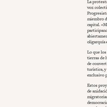
La protest
voz colecti
Progresista
miembro de
capital. «M
participan
abiertament
oligarquía 
Lo que los 
tierras de 
de converti
turística, 
exclusivo 
Estos proy
de anidaci
migratorias
democracia