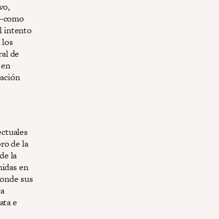
vo,
s —como
 intento
 los
al de
 en
zación
ectuales
ro de la
de la
nidas en
donde sus
La
ata e