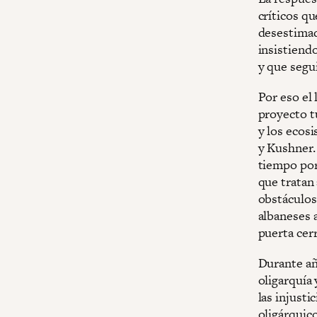
críticos qu
desestimad
insistiend
y que segui
Por eso el
proyecto tu
y los ecos
y Kushner.
tiempo por
que tratan
obstáculos 
albaneses a
puerta cer
Durante añ
oligarquía
las injusti
oligárquic