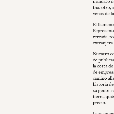
mandato de
tras otro, 
venas de la
El flamenc
Representa 
cercada, re
extranjera.
Nuestro co
de
publica
la costa d
de empresa
camino all
historia de
su gente se
tierra, qui
precio.
La respuest