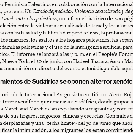
vo Feminista Palestino, en colaboración con la Internaciona
a, presenta
Un Estado depredador: Violencia sexualizada y de 
 Israel contra los palestinos
, un informe histórico de 200 pág
elación entre la violencia sexualizada de Israel y los ataque
s contra la salud y la libertad reproductivas, la profanación
los mártires, los asaltos a los hogares palestinos, las sepa
 familias palestinas y el uso de la inteligencia artificial para 
io». El informe se lanzará a las 7 p. m. en el People’s Foru
 Nueva York, el 30 de junio, con Hadeel Shatara, Aaron Mat
La transmisión en directo del evento estará disponible
aquí
.
mientos de Sudáfrica se oponen al terror xenóf
torio de la Internacional Progresista emitió una
Alerta Roj
 terror xenófobo que amenaza a Sudáfrica, donde grupos
 a March and March están expulsando a migrantes y comun
s de sus hogares, negocios, clínicas y escuelas. Con miles 
a desplazadas y una «fecha límite» del 30 de junio que ahor
ificar la intimidación, a los migrantes los están convirtien