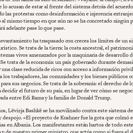
e lo acusan de estar al frente del sistema detrás del acuerd
o las protestas como desinformación e injerencia extranjer
o al mismo tiempo en que aún no se ha concretado ningún 
rá adelante pase lo que pase.
 levantamiento ha traspasado con creces los límites de un s
rístico. Se trata de la tierra: la costa ancestral, el patrim
istemas vivos amenazados por la maquinaria de desarrollo
 Se trata de la economía: un país gobernado durante demas
 una clase reducida de ricos con acceso a información privi
 a los trabajadores, las comunidades y los bienes públicos 
para sus negocios. Se trata de la soberanía: el derecho de l
 decidir el futuro de su país, en lugar de ver cómo se negoc
rada entre Edi Rama y la familia de Donald Trump.
os, Lëvizja Bashkë se ha movilizado contra este sistema de
 y despojo. «El proyecto de Kushner fue la gota que colmó e
cias en Albania. Los manifestantes están hartos de todo est
o y de nuestro primer ministro, que actúa como si fuera el 