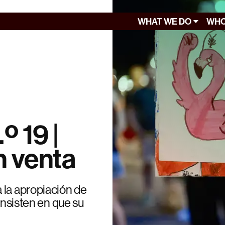
WHAT WE DO
WHO
.º 19 |
n venta
 la apropiación de
insisten en que su