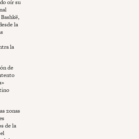
do oír su
nal
a Bashkë,
esde la
as
tra la
ión de
intento
a»
stino
las zonas
es
s de la
el