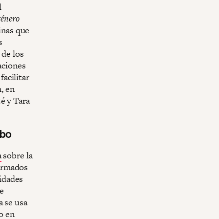
l
género
inas que
s
 de los
raciones
facilitar
m, en
é y Tara
obo
a
sobre la
 armados
idades
de
a se usa
do en