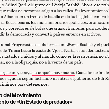
ijo Arlind Qori, dirigente de Lëvizja Bashkë. Ahora, ese tra
que miles de personas salgan a las calles. Su levantamiento
a Albania en un frente de batalla en la lucha global contra l
nal Reaccionaria: los multimillonarios, políticos, promotor
ios y corredores de bolsa que cruzan fronteras para apoder
udir la democracia y convertir países enteros en activos.
ional Progresista se solidariza con Lëvizja Bashkë y el pue
esde Tirana hasta la costa de Vjosa-Narta, están demostran
los Estados Unidos y al mundo cómo es la resistencia: no a
r, no a la oligarquía, no a la venta de un país.
estigación
y apoya
la campaña hoy mismo.
Cada donación de 
 nos ayuda a seguir luchando mientras el gobierno de Edi 
primirnos para detenernos.
mo del Movimiento
nto de «Un Estado depredador»