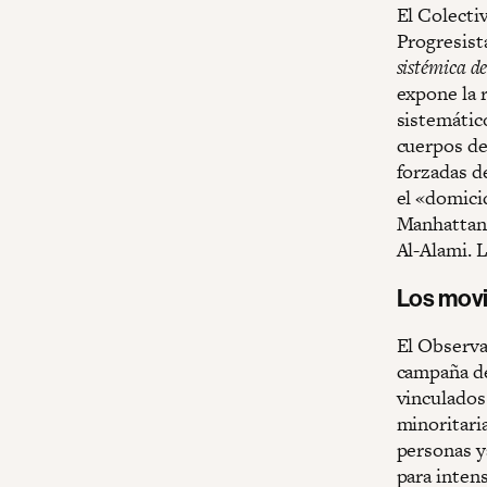
El Colecti
Progresist
sistémica de
expone la r
sistemático
cuerpos de 
forzadas de
el «domicid
Manhattan,
Al-Alami. 
Los movi
El Observa
campaña de
vinculados
minoritaria
personas y
para intens