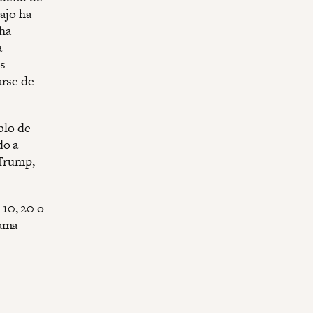
bajo ha
 ha
a
es
arse de
blo de
do a
 Trump,
10, 20 o
Rama