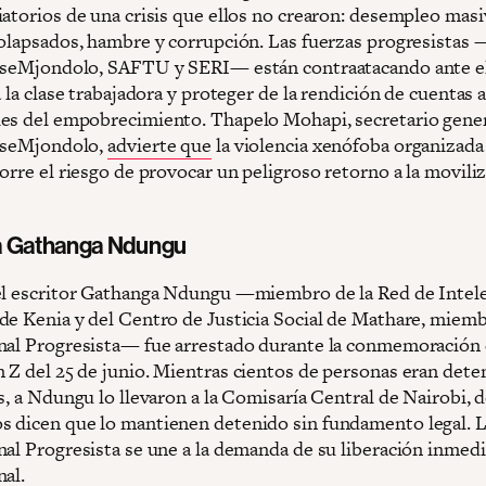
iatorios de una crisis que ellos no crearon: desempleo masi
colapsados, hambre y corrupción. Las fuerzas progresista
aseMjondolo, SAFTU y SERI— están contraatacando ante el
a la clase trabajadora y proteger de la rendición de cuentas a
es del empobrecimiento. Thapelo Mohapi, secretario gener
aseMjondolo,
advierte que
la violencia xenófoba organizada
orre el riesgo de provocar un peligroso retorno a la movili
a Gathanga Ndungu
el escritor Gathanga Ndungu —miembro de la Red de Intel
de Kenia y del Centro de Justicia Social de Mathare, miemb
nal Progresista— fue arrestado durante la conmemoración 
 Z del 25 de junio. Mientras cientos de personas eran dete
s, a Ndungu lo llevaron a la Comisaría Central de Nairobi, 
 dicen que lo mantienen detenido sin fundamento legal. 
nal Progresista se une a la demanda de su liberación inmedi
nal.