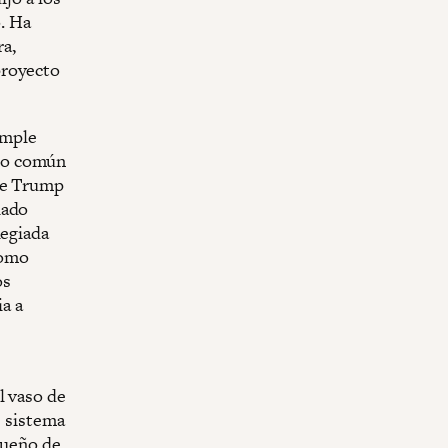
o. Ha
a,
proyecto
imple
onio común
 de Trump
iado
legiada
como
os
ia a
l vaso de
e sistema
dueño de