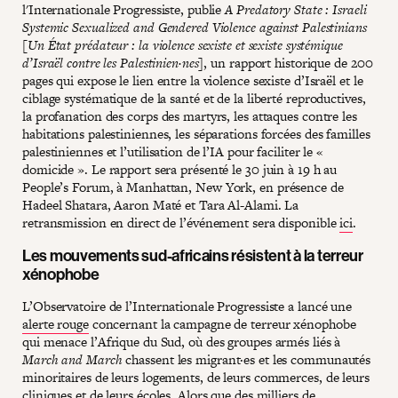
l'Internationale Progressiste, publie
A Predatory State : Israeli
Systemic Sexualized and Gendered Violence against Palestinians
[Un État prédateur : la violence sexiste et sexiste systémique
d’Israël contre les Palestinien·nes]
, un rapport historique de 200
pages qui expose le lien entre la violence sexiste d’Israël et le
ciblage systématique de la santé et de la liberté reproductives,
la profanation des corps des martyrs, les attaques contre les
habitations palestiniennes, les séparations forcées des familles
palestiniennes et l’utilisation de l’IA pour faciliter le «
domicide ». Le rapport sera présenté le 30 juin à 19 h au
People’s Forum, à Manhattan, New York, en présence de
Hadeel Shatara, Aaron Maté et Tara Al-Alami. La
retransmission en direct de l’événement sera disponible
ici
.
Les mouvements sud-africains résistent à la terreur
xénophobe
L’Observatoire de l’Internationale Progressiste a lancé une
alerte rouge
concernant la campagne de terreur xénophobe
qui menace l’Afrique du Sud, où des groupes armés liés à
March and March
chassent les migrant·es et les communautés
minoritaires de leurs logements, de leurs commerces, de leurs
cliniques et de leurs écoles. Alors que des milliers de