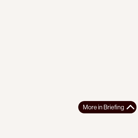
More in
Briefing
More in
Briefing