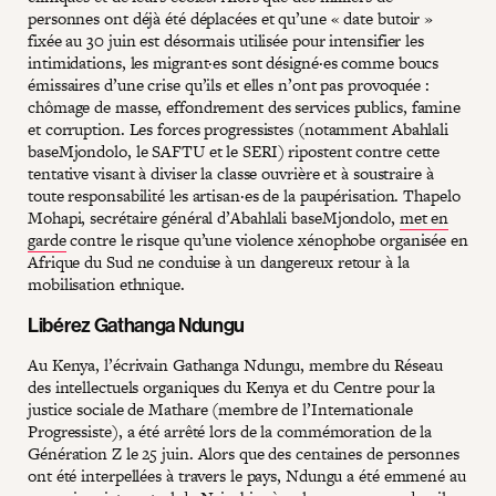
personnes ont déjà été déplacées et qu’une « date butoir »
fixée au 30 juin est désormais utilisée pour intensifier les
intimidations, les migrant·es sont désigné·es comme boucs
émissaires d’une crise qu’ils et elles n’ont pas provoquée :
chômage de masse, effondrement des services publics, famine
et corruption. Les forces progressistes (notamment Abahlali
baseMjondolo, le SAFTU et le SERI) ripostent contre cette
tentative visant à diviser la classe ouvrière et à soustraire à
toute responsabilité les artisan·es de la paupérisation. Thapelo
Mohapi, secrétaire général d’Abahlali baseMjondolo,
met en
garde
contre le risque qu’une violence xénophobe organisée en
Afrique du Sud ne conduise à un dangereux retour à la
mobilisation ethnique.
Libérez Gathanga Ndungu
Au Kenya, l’écrivain Gathanga Ndungu, membre du Réseau
des intellectuels organiques du Kenya et du Centre pour la
justice sociale de Mathare (membre de l’Internationale
Progressiste), a été arrêté lors de la commémoration de la
Génération Z le 25 juin. Alors que des centaines de personnes
ont été interpellées à travers le pays, Ndungu a été emmené au