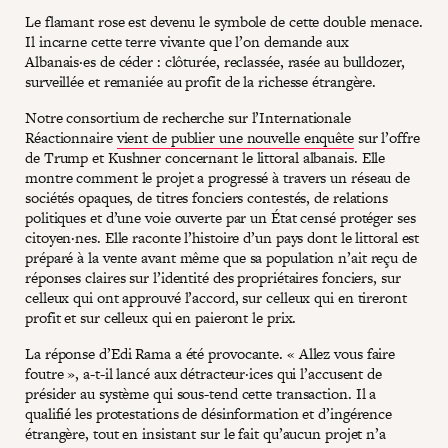
Le flamant rose est devenu le symbole de cette double menace.
Il incarne cette terre vivante que l’on demande aux
Albanais·es de céder : clôturée, reclassée, rasée au bulldozer,
surveillée et remaniée au profit de la richesse étrangère.
Notre consortium de recherche sur l’Internationale
Réactionnaire
vient de publier une nouvelle enquête
sur l’offre
de Trump et Kushner concernant le littoral albanais. Elle
montre comment le projet a progressé à travers un réseau de
sociétés opaques, de titres fonciers contestés, de relations
politiques et d’une voie ouverte par un État censé protéger ses
citoyen·nes. Elle raconte l’histoire d’un pays dont le littoral est
préparé à la vente avant même que sa population n’ait reçu de
réponses claires sur l’identité des propriétaires fonciers, sur
celleux qui ont approuvé l’accord, sur celleux qui en tireront
profit et sur celleux qui en paieront le prix.
La réponse d’Edi Rama a été provocante. « Allez vous faire
foutre », a-t-il lancé aux détracteur·ices qui l’accusent de
présider au système qui sous-tend cette transaction. Il a
qualifié les protestations de désinformation et d’ingérence
étrangère, tout en insistant sur le fait qu’aucun projet n’a