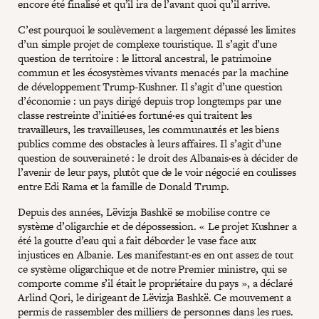
encore été finalisé et qu’il ira de l’avant quoi qu’il arrive.
C’est pourquoi le soulèvement a largement dépassé les limites
d’un simple projet de complexe touristique. Il s’agit d’une
question de territoire : le littoral ancestral, le patrimoine
commun et les écosystèmes vivants menacés par la machine
de développement Trump-Kushner. Il s’agit d’une question
d’économie : un pays dirigé depuis trop longtemps par une
classe restreinte d’initié·es fortuné·es qui traitent les
travailleurs, les travailleuses, les communautés et les biens
publics comme des obstacles à leurs affaires. Il s’agit d’une
question de souveraineté : le droit des Albanais·es à décider de
l’avenir de leur pays, plutôt que de le voir négocié en coulisses
entre Edi Rama et la famille de Donald Trump.
Depuis des années, Lëvizja Bashkë se mobilise contre ce
système d’oligarchie et de dépossession. « Le projet Kushner a
été la goutte d’eau qui a fait déborder le vase face aux
injustices en Albanie. Les manifestant·es en ont assez de tout
ce système oligarchique et de notre Premier ministre, qui se
comporte comme s’il était le propriétaire du pays », a déclaré
Arlind Qori, le dirigeant de Lëvizja Bashkë. Ce mouvement a
permis de rassembler des milliers de personnes dans les rues.