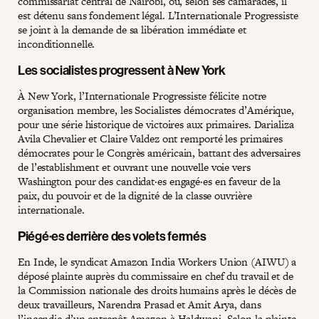
commissariat central de Nairobi, où, selon ses camarades, il
est détenu sans fondement légal. L’Internationale Progressiste
se joint à la demande de sa libération immédiate et
inconditionnelle.
Les socialistes progressent à New York
À New York, l’Internationale Progressiste félicite notre
organisation membre, les Socialistes démocrates d’Amérique,
pour une série historique de victoires aux primaires. Darializa
Avila Chevalier et Claire Valdez ont remporté les primaires
démocrates pour le Congrès américain, battant des adversaires
de l’establishment et ouvrant une nouvelle voie vers
Washington pour des candidat·es engagé·es en faveur de la
paix, du pouvoir et de la dignité de la classe ouvrière
internationale.
Piégé·es derrière des volets fermés
En Inde, le syndicat Amazon India Workers Union (AIWU) a
déposé plainte auprès du commissaire en chef du travail et de
la Commission nationale des droits humains après le décès de
deux travailleurs, Narendra Prasad et Amit Arya, dans
l’incendie d’un entrepôt Amazon à Haldwani. Selon la plainte