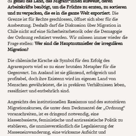
da
genau das Land, das Migrant*innen ausweist, deren
Arbeitskräfte benötigt, um die Früchte zu ernten, zu sortieren
und zu verpacken, die es in die ganze Welt exportiert
. Die
Grenze ist für Rechte geschlossen, öffnet sich aber für die
Ausbeutung. Deshalb darf die Diskussion über Migration in
Chile nicht auf eine Sicherheitsrhetorik oder die Demagogie
der Ordnung reduziert werden. Wir müssen immer wieder die
Frage stellen:
Wer sind die Hauptnutznießer der irregulären
Migration?
Die chilenische Kirsche als Symbol für den Erfolg des
Agrarexports wird so zu einer brutalen Metapher für die
Gegenwart. Im Ausland ist sie glänzend, erfolgreich und
profitabel, doch ihre Existenz wird im eigenen Land von
Menschen gewährleistet, die in prekären Verhältnissen leben,
rassifiziert und entbehrlich sind.
Angesichts des institutionellen Rassismus und des autoritären
Migrationskurses, die unter dem Deckmantel der „Ordnung“
voranschreiten, ist es dringend notwendig, eine
klassenbasierte, feministische und antirassistische Politik zu
etablieren, die unmissverständlich die Legalisierung der
Masseneinwanderung, eine wirksame Aufsicht und