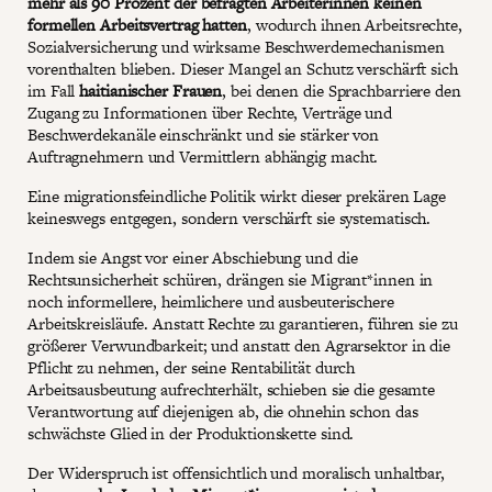
mehr als 90 Prozent der befragten Arbeiterinnen keinen
formellen Arbeitsvertrag hatten
, wodurch ihnen Arbeitsrechte,
Sozialversicherung und wirksame Beschwerdemechanismen
vorenthalten blieben. Dieser Mangel an Schutz verschärft sich
im Fall
haitianischer Frauen
, bei denen die Sprachbarriere den
Zugang zu Informationen über Rechte, Verträge und
Beschwerdekanäle einschränkt und sie stärker von
Auftragnehmern und Vermittlern abhängig macht.
Eine migrationsfeindliche Politik wirkt dieser prekären Lage
keineswegs entgegen, sondern verschärft sie systematisch.
Indem sie Angst vor einer Abschiebung und die
Rechtsunsicherheit schüren, drängen sie Migrant*innen in
noch informellere, heimlichere und ausbeuterischere
Arbeitskreisläufe. Anstatt Rechte zu garantieren, führen sie zu
größerer Verwundbarkeit; und anstatt den Agrarsektor in die
Pflicht zu nehmen, der seine Rentabilität durch
Arbeitsausbeutung aufrechterhält, schieben sie die gesamte
Verantwortung auf diejenigen ab, die ohnehin schon das
schwächste Glied in der Produktionskette sind.
Der Widerspruch ist offensichtlich und moralisch unhaltbar,