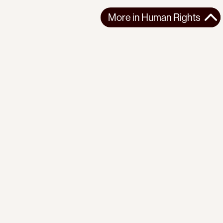
More in
Human Rights
More in
Human Rights
LATIN AMERICA
HUMAN RIGHTS
2026-07-03
Resisting U.S. Human Rights Barbarism: The Arrest of
Alyssa Philip In Trinidad and Tobago
The arrest of activist Alyssa Phillip during Trinidad's Labour
Day celebrations exposes th...