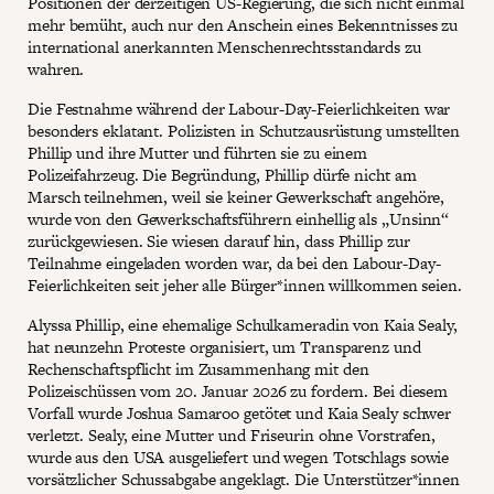
Positionen der derzeitigen US-Regierung, die sich nicht einmal
mehr bemüht, auch nur den Anschein eines Bekenntnisses zu
international anerkannten Menschenrechtsstandards zu
wahren.
Die Festnahme während der Labour-Day-Feierlichkeiten war
besonders eklatant. Polizisten in Schutzausrüstung umstellten
Phillip und ihre Mutter und führten sie zu einem
Polizeifahrzeug. Die Begründung, Phillip dürfe nicht am
Marsch teilnehmen, weil sie keiner Gewerkschaft angehöre,
wurde von den Gewerkschaftsführern einhellig als „Unsinn“
zurückgewiesen. Sie wiesen darauf hin, dass Phillip zur
Teilnahme eingeladen worden war, da bei den Labour-Day-
Feierlichkeiten seit jeher alle Bürger*innen willkommen seien.
Alyssa Phillip, eine ehemalige Schulkameradin von Kaia Sealy,
hat neunzehn Proteste organisiert, um Transparenz und
Rechenschaftspflicht im Zusammenhang mit den
Polizeischüssen vom 20. Januar 2026 zu fordern. Bei diesem
Vorfall wurde Joshua Samaroo getötet und Kaia Sealy schwer
verletzt. Sealy, eine Mutter und Friseurin ohne Vorstrafen,
wurde aus den USA ausgeliefert und wegen Totschlags sowie
vorsätzlicher Schussabgabe angeklagt. Die Unterstützer*innen