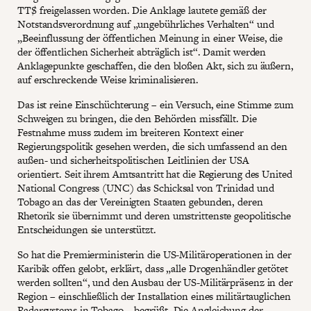
TT$ freigelassen worden. Die Anklage lautete gemäß der
Notstandsverordnung auf „ungebührliches Verhalten“ und
„Beeinflussung der öffentlichen Meinung in einer Weise, die
der öffentlichen Sicherheit abträglich ist“. Damit werden
Anklagepunkte geschaffen, die den bloßen Akt, sich zu äußern,
auf erschreckende Weise kriminalisieren.
Das ist reine Einschüchterung – ein Versuch, eine Stimme zum
Schweigen zu bringen, die den Behörden missfällt. Die
Festnahme muss zudem im breiteren Kontext einer
Regierungspolitik gesehen werden, die sich umfassend an den
außen- und sicherheitspolitischen Leitlinien der USA
orientiert. Seit ihrem Amtsantritt hat die Regierung des United
National Congress (UNC) das Schicksal von Trinidad und
Tobago an das der Vereinigten Staaten gebunden, deren
Rhetorik sie übernimmt und deren umstrittenste geopolitische
Entscheidungen sie unterstützt.
So hat die Premierministerin die US-Militäroperationen in der
Karibik offen gelobt, erklärt, dass „alle Drogenhändler getötet
werden sollten“, und den Ausbau der US-Militärpräsenz in der
Region – einschließlich der Installation eines militärtauglichen
Radarsystems in Tobago – begrüßt. Die Angleichung der