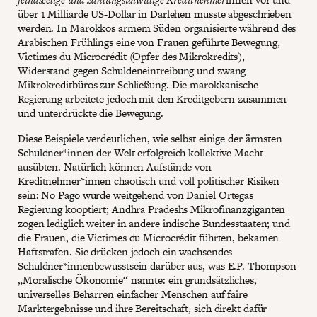
über 1 Milliarde US-Dollar in Darlehen musste abgeschrieben
werden. In Marokkos armem Süden organisierte während des
Arabischen Frühlings eine von Frauen geführte Bewegung,
Victimes du Microcrédit (Opfer des Mikrokredits),
Widerstand gegen Schuldeneintreibung und zwang
Mikrokreditbüros zur Schließung. Die marokkanische
Regierung arbeitete jedoch mit den Kreditgebern zusammen
und unterdrückte die Bewegung.
Diese Beispiele verdeutlichen, wie selbst einige der ärmsten
Schuldner*innen der Welt erfolgreich kollektive Macht
ausübten. Natürlich können Aufstände von
Kreditnehmer*innen chaotisch und voll politischer Risiken
sein: No Pago wurde weitgehend von Daniel Ortegas
Regierung kooptiert; Andhra Pradeshs Mikrofinanzgiganten
zogen lediglich weiter in andere indische Bundesstaaten; und
die Frauen, die Victimes du Microcrédit führten, bekamen
Haftstrafen. Sie drücken jedoch ein wachsendes
Schuldner*innenbewusstsein darüber aus, was E.P. Thompson
„Moralische Ökonomie“ nannte: ein grundsätzliches,
universelles Beharren einfacher Menschen auf faire
Marktergebnisse und ihre Bereitschaft, sich direkt dafür