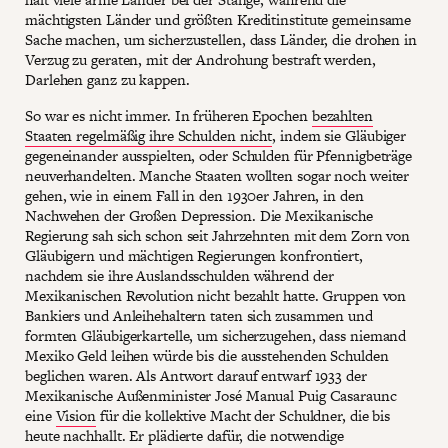
mächtigsten Länder und größten Kreditinstitute gemeinsame
Sache machen, um sicherzustellen, dass Länder, die drohen in
Verzug zu geraten, mit der Androhung bestraft werden,
Darlehen ganz zu kappen.
So war es nicht immer. In früheren Epochen
bezahlten
Staaten regelmäßig ihre Schulden nicht
, indem sie Gläubiger
gegeneinander ausspielten, oder Schulden für Pfennigbeträge
neuverhandelten. Manche Staaten wollten sogar noch weiter
gehen, wie in einem Fall in den 1930er Jahren, in den
Nachwehen der Großen Depression. Die Mexikanische
Regierung sah sich schon seit Jahrzehnten mit dem Zorn von
Gläubigern und mächtigen Regierungen konfrontiert,
nachdem sie ihre Auslandsschulden während der
Mexikanischen Revolution nicht bezahlt hatte. Gruppen von
Bankiers und Anleihehaltern taten sich zusammen und
formten Gläubigerkartelle, um sicherzugehen, dass niemand
Mexiko Geld leihen würde bis die ausstehenden Schulden
beglichen waren. Als Antwort darauf entwarf 1933 der
Mexikanische Außenminister José Manual Puig Casaraunc
eine
Vision
für die kollektive Macht der Schuldner, die bis
heute nachhallt. Er plädierte dafür, die notwendige