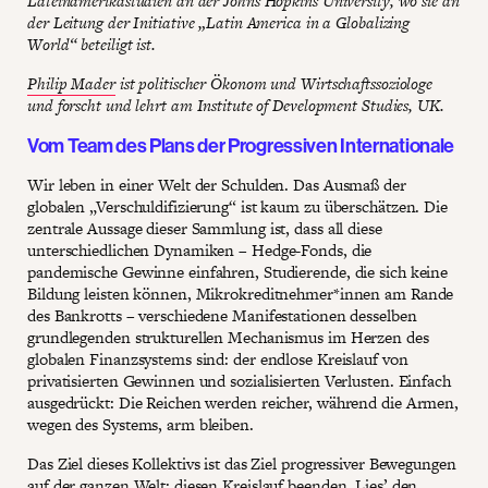
Lateinamerikastudien an der Johns Hopkins University, wo sie an
der Leitung der Initiative „Latin America in a Globalizing
World“ beteiligt ist.
Philip Mader
ist politischer Ökonom und Wirtschaftssoziologe
und forscht und lehrt am Institute of Development Studies, UK.
Vom Team des Plans der Progressiven Internationale
Wir leben in einer Welt der Schulden. Das Ausmaß der
globalen „Verschuldifizierung“ ist kaum zu überschätzen. Die
zentrale Aussage dieser Sammlung ist, dass all diese
unterschiedlichen Dynamiken – Hedge-Fonds, die
pandemische Gewinne einfahren, Studierende, die sich keine
Bildung leisten können, Mikrokreditnehmer*innen am Rande
des Bankrotts – verschiedene Manifestationen desselben
grundlegenden strukturellen Mechanismus im Herzen des
globalen Finanzsystems sind: der endlose Kreislauf von
privatisierten Gewinnen und sozialisierten Verlusten. Einfach
ausgedrückt: Die Reichen werden reicher, während die Armen,
wegen des Systems, arm bleiben.
Das Ziel dieses Kollektivs ist das Ziel progressiver Bewegungen
auf der ganzen Welt: diesen Kreislauf beenden. Lies’ den