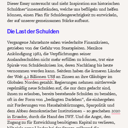
Dieser Essay untersucht und zieht Inspiration aus historischen
Schuldner*innenaufständen, welche uns beflügeln und helfen
können, einen Plan für Schuldengerechtigkeit zu entwickeln,
der auf unserer gemeinsamen Stärke aufbaut.
Die Last der Schulden
Vergangene Jahrzehnte sahen wiederholte Finanzkrisen,
getrieben von der Gefahr von Staatspleiten. Mexikos
Ankündigung 1982, die Verpflichtungen seiner
Auslandsschulden nicht mehr erfüllen zu können, trat eine
Spirale von Schuldenkrisen los, deren Nachklang bis heute
vernommen werden kann. Seitdem haben die ärmeren Länder
der Welt
4,2 Billionen US$
an Zinsen an ihre Gläubiger im
Globalen Norden gezahlt. Regierungen nehmen mittlerweile
regelmäßig neue Schulden auf, die nur dazu gedacht sind,
ihnen zu erlauben, bereits bestehende Schulden zu bezahlen,
oft in der Form von „bedingten Darlehen“, die einhergehen
mit Forderungen von Haushaltskürzungen, Sparpolitik und
dem Abbau demokratischer Institutionen – so geschehen
2020
in Ecuador
, durch die Hand des IWF. Und die Angst, den
Zugang zu für Entwicklung benötigtem Kapital zu verlieren,
hält viele arme Länder bei der Stange, während die