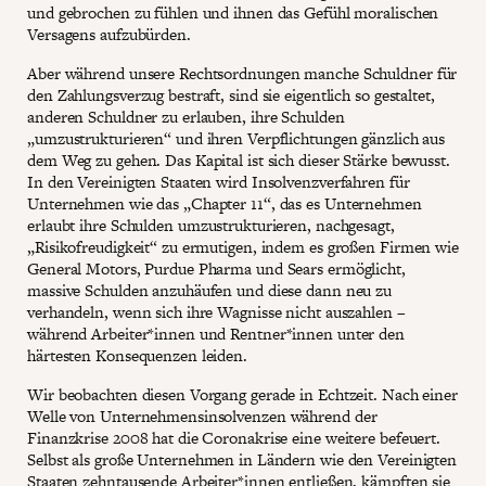
und gebrochen zu fühlen und ihnen das Gefühl moralischen
Versagens aufzubürden.
Aber während unsere Rechtsordnungen manche Schuldner für
den Zahlungsverzug bestraft, sind sie eigentlich so gestaltet,
anderen Schuldner zu erlauben, ihre Schulden
„umzustrukturieren“ und ihren Verpflichtungen gänzlich aus
dem Weg zu gehen. Das Kapital ist sich dieser Stärke bewusst.
In den Vereinigten Staaten wird Insolvenzverfahren für
Unternehmen wie das „Chapter 11“, das es Unternehmen
erlaubt ihre Schulden umzustrukturieren, nachgesagt,
„Risikofreudigkeit“ zu ermutigen, indem es großen Firmen wie
General Motors, Purdue Pharma und Sears ermöglicht,
massive Schulden anzuhäufen und diese dann neu zu
verhandeln, wenn sich ihre Wagnisse nicht auszahlen –
während Arbeiter*innen und Rentner*innen unter den
härtesten Konsequenzen leiden.
Wir beobachten diesen Vorgang gerade in Echtzeit. Nach einer
Welle von Unternehmensinsolvenzen während der
Finanzkrise 2008 hat die Coronakrise eine weitere befeuert.
Selbst als große Unternehmen in Ländern wie den Vereinigten
Staaten zehntausende Arbeiter*innen entließen, kämpften sie