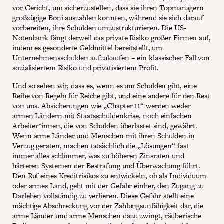
vor Gericht, um sicherzustellen, dass sie ihren Topmanagern
großzügige Boni auszahlen konnten, während sie sich darauf
vorbereiten, ihre Schulden umzustrukturieren. Die US-
Notenbank fängt derweil das private Risiko großer Firmen auf,
indem es gesonderte Geldmittel bereitstellt, um
Unternehmensschulden aufzukaufen – ein klassischer Fall von
sozialisiertem Risiko und privatisiertem Profit.
Und so sehen wir, dass es, wenn es um Schulden gibt, eine
Reihe von Regeln für Reiche gibt, und eine andere für den Rest
von uns. Absicherungen wie „Chapter 11“ werden weder
armen Ländern mit Staatsschuldenkrise, noch einfachen
Arbeiter*innen, die von Schulden überlastet sind, gewährt.
Wenn arme Länder und Menschen mit ihren Schulden in
Verzug geraten, machen tatsächlich die „Lösungen“ fast
immer alles schlimmer, was zu höheren Zinsraten und
härteren Systemen der Bestrafung und Überwachung führt.
Den Ruf eines Kreditrisikos zu entwickeln, ob als Individuum
oder armes Land, geht mit der Gefahr einher, den Zugang zu
Darlehen vollständig zu verlieren. Diese Gefahr stellt eine
mächtige Abschreckung vor der Zahlungsunfähigkeit dar, die
arme Länder und arme Menschen dazu zwingt, räuberische