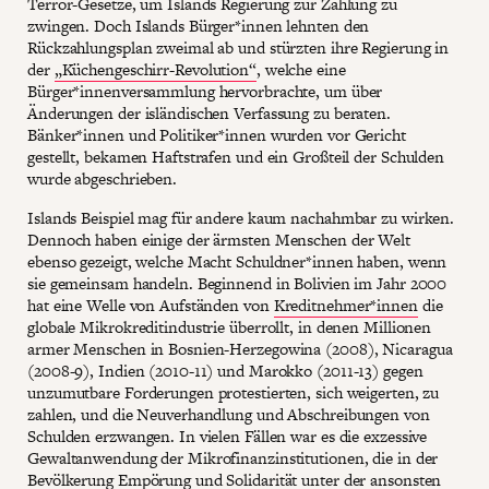
Terror-Gesetze, um Islands Regierung zur Zahlung zu
zwingen. Doch Islands Bürger*innen lehnten den
Rückzahlungsplan zweimal ab und stürzten ihre Regierung in
der
„Küchengeschirr-Revolution“
, welche eine
Bürger*innenversammlung hervorbrachte, um über
Änderungen der isländischen Verfassung zu beraten.
Bänker*innen und Politiker*innen wurden vor Gericht
gestellt, bekamen Haftstrafen und ein Großteil der Schulden
wurde abgeschrieben.
Islands Beispiel mag für andere kaum nachahmbar zu wirken.
Dennoch haben einige der ärmsten Menschen der Welt
ebenso gezeigt, welche Macht Schuldner*innen haben, wenn
sie gemeinsam handeln. Beginnend in Bolivien im Jahr 2000
hat eine Welle von Aufständen von
Kreditnehmer*innen
die
globale Mikrokreditindustrie überrollt, in denen Millionen
armer Menschen in Bosnien-Herzegowina (2008), Nicaragua
(2008-9), Indien (2010-11) und Marokko (2011-13) gegen
unzumutbare Forderungen protestierten, sich weigerten, zu
zahlen, und die Neuverhandlung und Abschreibungen von
Schulden erzwangen. In vielen Fällen war es die exzessive
Gewaltanwendung der Mikrofinanzinstitutionen, die in der
Bevölkerung Empörung und Solidarität unter der ansonsten