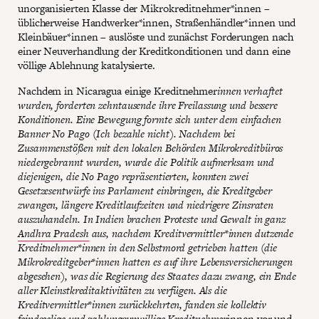
unorganisierten Klasse der Mikrokreditnehmer*innen –
üblicherweise Handwerker*innen, Straßenhändler*innen und
Kleinbäuer*innen – auslöste und zunächst Forderungen nach
einer Neuverhandlung der Kreditkonditionen und dann eine
völlige Ablehnung katalysierte.
Nachdem in Nicaragua einige Kreditnehmer
innen verhaftet
wurden, forderten zehntausende ihre Freilassung und bessere
Konditionen. Eine Bewegung formte sich unter dem einfachen
Banner No Pago (Ich bezahle nicht). Nachdem bei
Zusammenstößen mit den lokalen Behörden Mikrokreditbüros
niedergebrannt wurden, wurde die Politik aufmerksam und
diejenigen, die No Pago repräsentierten, konnten zwei
Gesetzesentwürfe ins Parlament einbringen, die Kreditgeber
zwangen, längere Kreditlaufzeiten und niedrigere Zinsraten
auszuhandeln. In Indien brachen Proteste und Gewalt in ganz
Andhra Pradesh
aus, nachdem Kreditvermittler*innen dutzende
Kreditnehmer*innen in den Selbstmord getrieben hatten (die
Mikrokreditgeber*innen hatten es auf ihre Lebensversicherungen
abgesehen), was die Regierung des Staates dazu zwang, ein Ende
aller Kleinstkreditaktivitäten zu verfügen. Als die
Kreditvermittler*innen zurückkehrten, fanden sie kollektiv
feindseelige und zahlungsunwillige Kreditnehmer
innen vor und