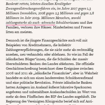
Bankrott rettete, leiteten dieselben Kreditgeber
Zwangsvollstreckungsverfahren ein, im Jahre 2007 gegen 1,3
Millionen Immobilien, 2008 gegen 2,3 Millionen und gegen 2,8
Millionen im Jahr 2009. Millionen Menschen, sowohl
zahlungsstarke als auch -schwache
Schuldner
innen und ihre
Familien, verloren ihre Häuser. Minderheiten und Frauen
litten am meisten.
Dennoch ist die jüngste Finanzgeschichte auch voll mit
Beispielen von Kreditnehmern, die kollektiv
Zahlungsverpflichtungen, die sie nicht mehr als rechtmäßig
ansehen, neu verhandeln oder ablehnen. So wie im Fall der
isländischen Bürger*innen, die die Schulden der massiv
überschuldeten Banken des Landes ablehnten. Die offizielle
Geschichtsschreibung bezeichnet diese Ereignisse zwischen
2008 und 2011 als „isländische Finanzkrise“, aber in Wahrheit
handelte es sich um einen landesweiten Schuldneraufstand
und eine politische Revolution. Private isländische Banken
hatten Anlegern im Ausland äußerst lukrative Sparkonten
angeboten und unbezahlbare Auslandsschulden im Wert von
mehr als dem Fünffachen des BIP des Landes angehäuft. Die
Regierung des Vereinigten Königreichs berief sich auf Anti-