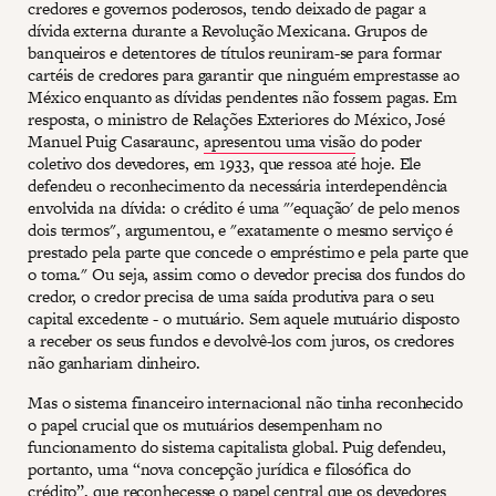
credores e governos poderosos, tendo deixado de pagar a
dívida externa durante a Revolução Mexicana. Grupos de
banqueiros e detentores de títulos reuniram-se para formar
cartéis de credores para garantir que ninguém emprestasse ao
México enquanto as dívidas pendentes não fossem pagas. Em
resposta, o ministro de Relações Exteriores do México, José
Manuel Puig Casaraunc,
apresentou uma visão
do poder
coletivo dos devedores, em 1933, que ressoa até hoje. Ele
defendeu o reconhecimento da necessária interdependência
envolvida na dívida: o crédito é uma "'equação' de pelo menos
dois termos", argumentou, e "exatamente o mesmo serviço é
prestado pela parte que concede o empréstimo e pela parte que
o toma." Ou seja, assim como o devedor precisa dos fundos do
credor, o credor precisa de uma saída produtiva para o seu
capital excedente - o mutuário. Sem aquele mutuário disposto
a receber os seus fundos e devolvê-los com juros, os credores
não ganhariam dinheiro.
Mas o sistema financeiro internacional não tinha reconhecido
o papel crucial que os mutuários desempenham no
funcionamento do sistema capitalista global. Puig defendeu,
portanto, uma “nova concepção jurídica e filosófica do
crédito”, que reconhecesse o papel central que os devedores