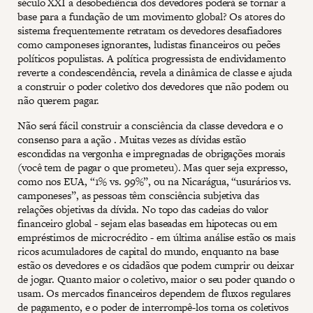
século XXI a desobediência dos devedores poderá se tornar a
base para a fundação de um movimento global? Os atores do
sistema frequentemente retratam os devedores desafiadores
como camponeses ignorantes, ludistas financeiros ou peões
políticos populistas. A política progressista de endividamento
reverte a condescendência, revela a dinâmica de classe e ajuda
a construir o poder coletivo dos devedores que não podem ou
não querem pagar.
Não será fácil construir a consciência da classe devedora e o
consenso para a ação . Muitas vezes as dívidas estão
escondidas na vergonha e impregnadas de obrigações morais
(você tem de pagar o que prometeu). Mas quer seja expresso,
como nos EUA, “1% vs. 99%”, ou na Nicarágua, “usurários vs.
camponeses”, as pessoas têm consciência subjetiva das
relações objetivas da dívida. No topo das cadeias do valor
financeiro global - sejam elas baseadas em hipotecas ou em
empréstimos de microcrédito - em última análise estão os mais
ricos acumuladores de capital do mundo, enquanto na base
estão os devedores e os cidadãos que podem cumprir ou deixar
de jogar. Quanto maior o coletivo, maior o seu poder quando o
usam. Os mercados financeiros dependem de fluxos regulares
de pagamento, e o poder de interrompê-los torna os coletivos