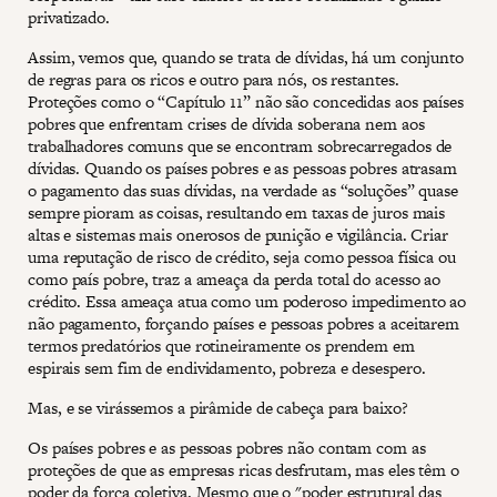
privatizado.
Assim, vemos que, quando se trata de dívidas, há um conjunto
de regras para os ricos e outro para nós, os restantes.
Proteções como o “Capítulo 11” não são concedidas aos países
pobres que enfrentam crises de dívida soberana nem aos
trabalhadores comuns que se encontram sobrecarregados de
dívidas. Quando os países pobres e as pessoas pobres atrasam
o pagamento das suas dívidas, na verdade as “soluções” quase
sempre pioram as coisas, resultando em taxas de juros mais
altas e sistemas mais onerosos de punição e vigilância. Criar
uma reputação de risco de crédito, seja como pessoa física ou
como país pobre, traz a ameaça da perda total do acesso ao
crédito. Essa ameaça atua como um poderoso impedimento ao
não pagamento, forçando países e pessoas pobres a aceitarem
termos predatórios que rotineiramente os prendem em
espirais sem fim de endividamento, pobreza e desespero.
Mas, e se virássemos a pirâmide de cabeça para baixo?
Os países pobres e as pessoas pobres não contam com as
proteções de que as empresas ricas desfrutam, mas eles têm o
poder da força coletiva. Mesmo que o "poder estrutural das