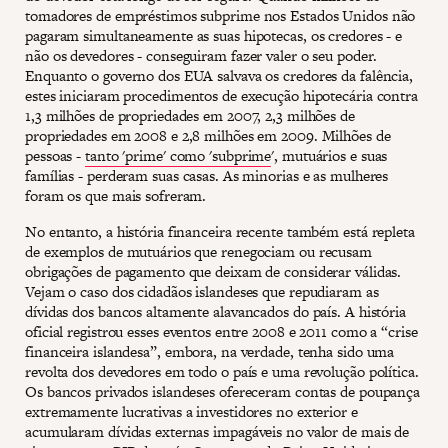
tomadores de empréstimos subprime nos Estados Unidos não
pagaram simultaneamente as suas hipotecas, os credores - e
não os devedores - conseguiram fazer valer o seu poder.
Enquanto o governo dos EUA salvava os credores da falência,
estes iniciaram procedimentos de execução hipotecária contra
1,3 milhões de propriedades em 2007, 2,3 milhões de
propriedades em 2008 e 2,8 milhões em 2009. Milhões de
pessoas -
tanto 'prime' como 'subprime
', mutuários e suas
famílias - perderam suas casas. As minorias e as mulheres
foram os que mais sofreram.
No entanto, a história financeira recente também está repleta
de exemplos de mutuários que renegociam ou recusam
obrigações de pagamento que deixam de considerar válidas.
Vejam o caso dos cidadãos islandeses que repudiaram as
dívidas dos bancos altamente alavancados do país. A história
oficial registrou esses eventos entre 2008 e 2011 como a “crise
financeira islandesa”, embora, na verdade, tenha sido uma
revolta dos devedores em todo o país e uma revolução política.
Os bancos privados islandeses ofereceram contas de poupança
extremamente lucrativas a investidores no exterior e
acumularam dívidas externas impagáveis ​​no valor de mais de