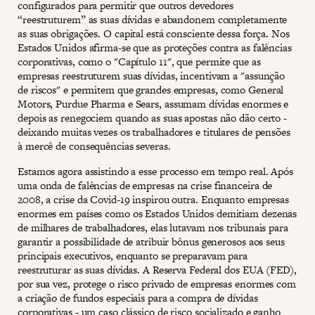
configurados para permitir que outros devedores
“reestruturem” as suas dívidas e abandonem completamente
as suas obrigações. O capital está consciente dessa força. Nos
Estados Unidos afirma-se que as proteções contra as falências
corporativas, como o "Capítulo 11", que permite que as
empresas reestruturem suas dívidas, incentivam a "assunção
de riscos" e permitem que grandes empresas, como General
Motors, Purdue Pharma e Sears, assumam dívidas enormes e
depois as renegociem quando as suas apostas não dão certo -
deixando muitas vezes os trabalhadores e titulares de pensões
à mercê de consequências severas.
Estamos agora assistindo a esse processo em tempo real. Após
uma onda de falências de empresas na crise financeira de
2008, a crise da Covid-19 inspirou outra. Enquanto empresas
enormes em países como os Estados Unidos demitiam dezenas
de milhares de trabalhadores, elas lutavam nos tribunais para
garantir a possibilidade de atribuir bônus generosos aos seus
principais executivos, enquanto se preparavam para
reestruturar as suas dívidas. A Reserva Federal dos EUA (FED),
por sua vez, protege o risco privado de empresas enormes com
a criação de fundos especiais para a compra de dívidas
corporativas - um caso clássico de risco socializado e ganho