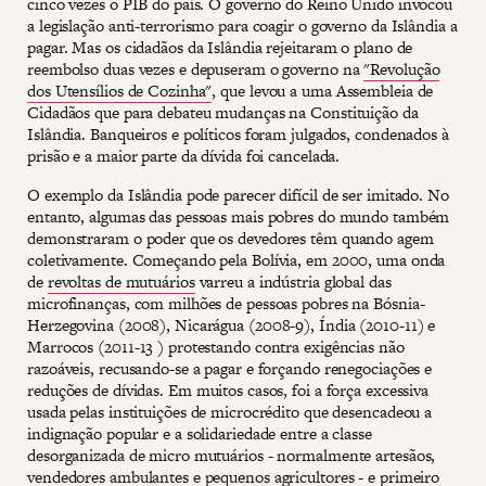
cinco vezes o PIB do país. O governo do Reino Unido invocou
a legislação anti-terrorismo para coagir o governo da Islândia a
pagar. Mas os cidadãos da Islândia rejeitaram o plano de
reembolso duas vezes e depuseram o governo na
"Revolução
dos Utensílios de Cozinha"
, que levou a uma Assembleia de
Cidadãos que para debateu mudanças na Constituição da
Islândia. Banqueiros e políticos foram julgados, condenados à
prisão e a maior parte da dívida foi cancelada.
O exemplo da Islândia pode parecer difícil de ser imitado. No
entanto, algumas das pessoas mais pobres do mundo também
demonstraram o poder que os devedores têm quando agem
coletivamente. Começando pela Bolívia, em 2000, uma onda
de
revoltas de mutuários
varreu a indústria global das
microfinanças, com milhões de pessoas pobres na Bósnia-
Herzegovina (2008), Nicarágua (2008-9), Índia (2010-11) e
Marrocos (2011-13 ) protestando contra exigências não
razoáveis, recusando-se a pagar e forçando renegociações e
reduções de dívidas. Em muitos casos, foi a força excessiva
usada pelas instituições de microcrédito que desencadeou a
indignação popular e a solidariedade entre a classe
desorganizada de micro mutuários - normalmente artesãos,
vendedores ambulantes e pequenos agricultores - e primeiro