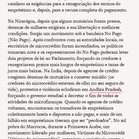
catalisou as exigências para a renegociação dos termos do
empréstimo e, depois, para a recusa completa do pagamento.
Na Nicarágua, depois que alguns mutuários foram presos,
dezenas de milhares exigiram a sua libertação e melhores
condições. Surgiu um movimento sob a bandeira No Pago
(Não Pago). Após confrontos com as autoridades locais, os
escritórios de microcrédito foram incendiados, os políticos
tomaram nota e os representantes do No Pago puderam levar
dois projetos de lei ao Parlamento, forçando os credores a
renegociarem prazos mais longos de empréstimo e taxas de
juros mais baixas. Na Índia, depois de agentes de crédito
coagirem dezenas de mutuários a cometer suicídio (os
credores do microcrédito estavam de olho no seu seguro de
vida), protestos e violência eclodiram em
Andhra Pradesh
,
forçando o governo estadual a decretar o fim de todas as
atividades de microfinanças. Quando os agentes de crédito
voltaram, encontraram os tomadores de empréstimos
coletivamente hostis e dispostos a não pagar, e mais de um
bilhão em empréstimos tiveram que ser “perdoados”. No sul
pobre do Marrocos, durante a Primavera Árabe, um
movimento liderado por mulheres, Victimes du Microcrédit
[Vítimas do microcrédito], organizou a resistência contra a