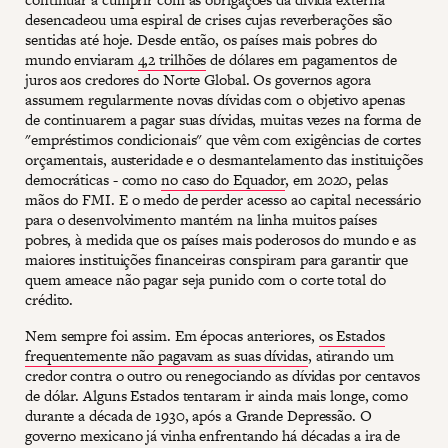
desencadeou uma espiral de crises cujas reverberações são
sentidas até hoje. Desde então, os países mais pobres do
mundo enviaram
4,2 trilhões
de dólares em pagamentos de
juros aos credores do Norte Global. Os governos agora
assumem regularmente novas dívidas com o objetivo apenas
de continuarem a pagar suas dívidas, muitas vezes na forma de
"empréstimos condicionais" que vêm com exigências de cortes
orçamentais, austeridade e o desmantelamento das instituições
democráticas - como
no caso do Equador
, em 2020, pelas
mãos do FMI. E o medo de perder acesso ao capital necessário
para o desenvolvimento mantém na linha muitos países
pobres, à medida que os países mais poderosos do mundo e as
maiores instituições financeiras conspiram para garantir que
quem ameace não pagar seja punido com o corte total do
crédito.
Nem sempre foi assim. Em épocas anteriores,
os Estados
frequentemente não pagavam as suas dívidas
, atirando um
credor contra o outro ou renegociando as dívidas por centavos
de dólar. Alguns Estados tentaram ir ainda mais longe, como
durante a década de 1930, após a Grande Depressão. O
governo mexicano já vinha enfrentando há décadas a ira de