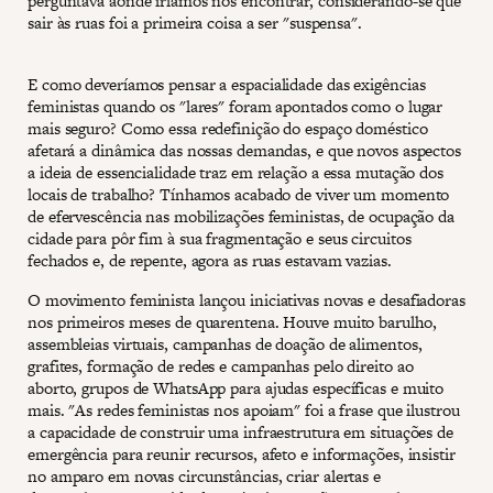
perguntava aonde iríamos nos encontrar, considerando-se que
sair às ruas foi a primeira coisa a ser "suspensa".
E como deveríamos pensar a espacialidade das exigências
feministas quando os "lares" foram apontados como o lugar
mais seguro? Como essa redefinição do espaço doméstico
afetará a dinâmica das nossas demandas, e que novos aspectos
a ideia de essencialidade traz em relação a essa mutação dos
locais de trabalho? Tínhamos acabado de viver um momento
de efervescência nas mobilizações feministas, de ocupação da
cidade para pôr fim à sua fragmentação e seus circuitos
fechados e, de repente, agora as ruas estavam vazias.
O movimento feminista lançou iniciativas novas e desafiadoras
nos primeiros meses de quarentena. Houve muito barulho,
assembleias virtuais, campanhas de doação de alimentos,
grafites, formação de redes e campanhas pelo direito ao
aborto, grupos de WhatsApp para ajudas específicas e muito
mais. "As redes feministas nos apoiam" foi a frase que ilustrou
a capacidade de construir uma infraestrutura em situações de
emergência para reunir recursos, afeto e informações, insistir
no amparo em novas circunstâncias, criar alertas e