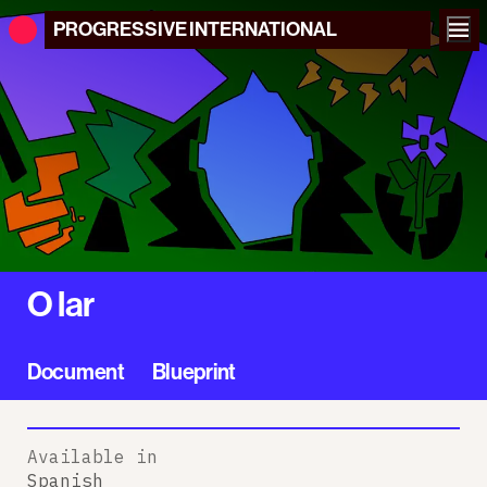
PROGRESSIVE
INTERNATIONAL
O lar
Document
Blueprint
Available in
Spanish