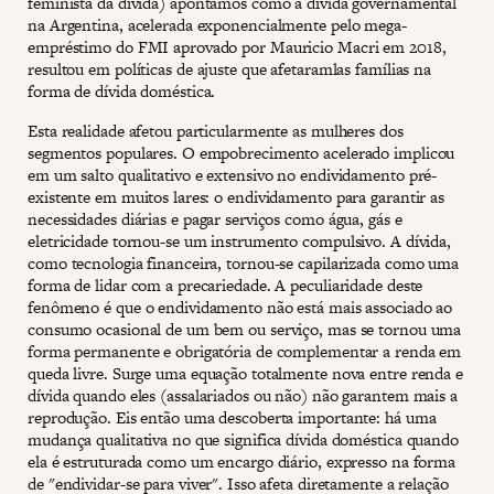
feminista da dívida) apontamos como a dívida governamental
na Argentina, acelerada exponencialmente pelo mega-
empréstimo do FMI aprovado por Mauricio Macri em 2018,
resultou em políticas de ajuste que afetaramlas famílias na
forma de dívida doméstica.
Esta realidade afetou particularmente as mulheres dos
segmentos populares. O empobrecimento acelerado implicou
em um salto qualitativo e extensivo no endividamento pré-
existente em muitos lares: o endividamento para garantir as
necessidades diárias e pagar serviços como água, gás e
eletricidade tornou-se um instrumento compulsivo. A dívida,
como tecnologia financeira, tornou-se capilarizada como uma
forma de lidar com a precariedade. A peculiaridade deste
fenômeno é que o endividamento não está mais associado ao
consumo ocasional de um bem ou serviço, mas se tornou uma
forma permanente e obrigatória de complementar a renda em
queda livre. Surge uma equação totalmente nova entre renda e
dívida quando eles (assalariados ou não) não garantem mais a
reprodução. Eis então uma descoberta importante: há uma
mudança qualitativa no que significa dívida doméstica quando
ela é estruturada como um encargo diário, expresso na forma
de "endividar-se para viver". Isso afeta diretamente a relação