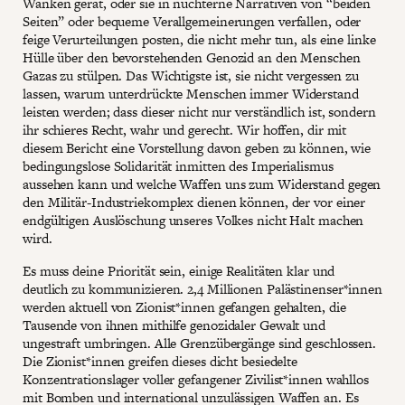
Wanken gerät, oder sie in nüchterne Narrativen von “beiden
Seiten” oder bequeme Verallgemeinerungen verfallen, oder
feige Verurteilungen posten, die nicht mehr tun, als eine linke
Hülle über den bevorstehenden Genozid an den Menschen
Gazas zu stülpen. Das Wichtigste ist, sie nicht vergessen zu
lassen, warum unterdrückte Menschen immer Widerstand
leisten werden; dass dieser nicht nur verständlich ist, sondern
ihr schieres Recht, wahr und gerecht. Wir hoffen, dir mit
diesem Bericht eine Vorstellung davon geben zu können, wie
bedingungslose Solidarität inmitten des Imperialismus
aussehen kann und welche Waffen uns zum Widerstand gegen
den Militär-Industriekomplex dienen können, der vor einer
endgültigen Auslöschung unseres Volkes nicht Halt machen
wird.
Es muss deine Priorität sein, einige Realitäten klar und
deutlich zu kommunizieren. 2,4 Millionen Palästinenser*innen
werden aktuell von Zionist*innen gefangen gehalten, die
Tausende von ihnen mithilfe genozidaler Gewalt und
ungestraft umbringen. Alle Grenzübergänge sind geschlossen.
Die Zionist*innen greifen dieses dicht besiedelte
Konzentrationslager voller gefangener Zivilist*innen wahllos
mit Bomben und international unzulässigen Waffen an. Es