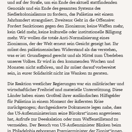
und auf der Straße, um ein Ende des aktuell stattfindenden
Genozids und ein Ende des gesamten Systems des
Siedlerkolonialismus zu fordern, das Palästina seit einem
Jahrhundert stranguliert. Zweitens: Geht in die Offensive:
Fordert Sanktionen gegen den Zionismus; keine Waffen mehr,
kein Geld mehr, keine kulturelle oder institutionelle Billigung
mehr. Wir wollen die totale Anti-Normalisierung eines
Zionismus, der der Welt erneut sein Gesicht gezeigt hat. Ihr
müsst den palästinensischen Widerstand als das verstehen,
was er ist: Grundlegend gerecht und als Mittel zum Überleben
unseres Volkes. Er wird in den kommenden Wochen und
Monaten nicht aufhören, und ihr müsst darauf vorbereitet
sein, in eurer Solidarität nicht ins Wanken zu geraten.
Die Reaktion westlicher Regierungen war ein militärischer und
wirtschaftlicher Freibrief und materielle Unterstützung. Diese
Länder haben einen Großteil ihrer ausländischen Hilfsgelder
für Palästina in einem Moment der äußersten Krise
zurückgezogen; durchgesickerte Dokumente legen nahe, dass
das US-Außenministerium seine Bürokrat*innen angewiesen
hat, Aufrufe zur Deeskalation oder zum Waffenstillstand zu
vermeiden. Der Besuch von US-Außenminister Blinken beim
in Philadelphia geborenen Premierminister der Zionist*innen,