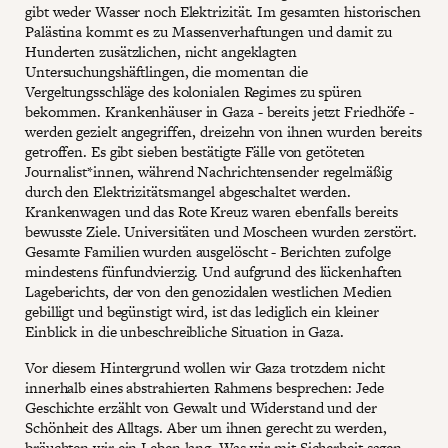
gibt weder Wasser noch Elektrizität. Im gesamten historischen
Palästina kommt es zu Massenverhaftungen und damit zu
Hunderten zusätzlichen, nicht angeklagten
Untersuchungshäftlingen, die momentan die
Vergeltungsschläge des kolonialen Regimes zu spüren
bekommen. Krankenhäuser in Gaza - bereits jetzt Friedhöfe -
werden gezielt angegriffen, dreizehn von ihnen wurden bereits
getroffen. Es gibt sieben bestätigte Fälle von getöteten
Journalist*innen, während Nachrichtensender regelmäßig
durch den Elektrizitätsmangel abgeschaltet werden.
Krankenwagen und das Rote Kreuz waren ebenfalls bereits
bewusste Ziele. Universitäten und Moscheen wurden zerstört.
Gesamte Familien wurden ausgelöscht - Berichten zufolge
mindestens fünfundvierzig. Und aufgrund des lückenhaften
Lageberichts, der von den genozidalen westlichen Medien
gebilligt und begünstigt wird, ist das lediglich ein kleiner
Einblick in die unbeschreibliche Situation in Gaza.
Vor diesem Hintergrund wollen wir Gaza trotzdem nicht
innerhalb eines abstrahierten Rahmens besprechen: Jede
Geschichte erzählt von Gewalt und Widerstand und der
Schönheit des Alltags. Aber um ihnen gerecht zu werden,
bräuchten wir ein Leben lang. Was wir mit Sicherheit sagen