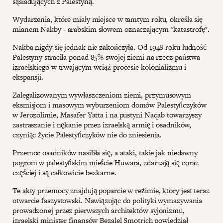
sąsiadujących z Palestyną.
Wydarzenia, które miały miejsce w tamtym roku, określa się
mianem Nakby - arabskim słowem oznaczającym "katastrofę".
Nakba nigdy się jednak nie zakończyła. Od 1948 roku ludność
Palestyny straciła ponad 85% swojej ziemi na rzecz państwa
izraelskiego w trwającym wciąż procesie kolonializmu i
ekspansji.
Zalegalizowanym wywłaszczeniom ziemi, przymusowym
eksmisjom i masowym wyburzeniom domów Palestyńczyków
w Jerozolimie, Masafer Yatta i na pustyni Naqab towarzyszy
zastraszanie i nękanie przez izraelską armię i osadników,
czyniąc życie Palestyńczyków nie do zniesienia.
Przemoc osadników nasiliła się, a ataki, takie jak niedawny
pogrom w palestyńskim mieście Huwara, zdarzają się coraz
częściej i są całkowicie bezkarne.
Te akty przemocy znajdują poparcie w reżimie, który jest teraz
otwarcie faszystowski. Nawiązując do polityki wymazywania
prowadzonej przez pierwszych architektów syjonizmu,
izraelski minister finansów Bezalel Smotrich powiedział