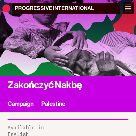
PROGRESSIVE
INTERNATIONAL
Zakończyć Nakbę
Campaign
Palestine
Available in
English