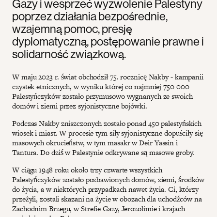
Gazy i wesprzeć wyzwolenie Palestyny
poprzez działania bezpośrednie,
wzajemną pomoc, presję
dyplomatyczną, postępowanie prawne i
solidarność związkową.
W maju 2023 r. świat obchodził 75. rocznicę Nakby - kampanii
czystek etnicznych, w wyniku której co najmniej 750 000
Palestyńczyków zostało przymusowo wygnanych ze swoich
domów i ziemi przez syjonistyczne bojówki.
Podczas Nakby zniszczonych zostało ponad 450 palestyńskich
wiosek i miast. W procesie tym siły syjonistyczne dopuściły się
masowych okrucieństw, w tym masakr w Deir Yassin i
Tantura. Do dziś w Palestynie odkrywane są masowe groby.
W ciągu 1948 roku około trzy czwarte wszystkich
Palestyńczyków zostało pozbawionych domów, ziemi, środków
do życia, a w niektórych przypadkach nawet życia. Ci, którzy
przeżyli, zostali skazani na życie w obozach dla uchodźców na
Zachodnim Brzegu, w Strefie Gazy, Jerozolimie i krajach