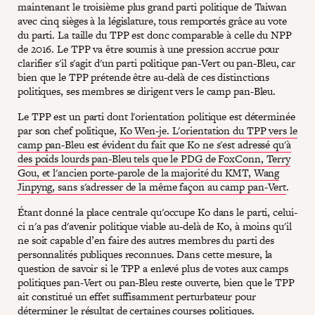
maintenant le troisième plus grand parti politique de Taiwan
avec cinq sièges à la législature, tous remportés grâce au vote
du parti. La taille du TPP est donc comparable à celle du NPP
de 2016. Le TPP va être soumis à une pression accrue pour
clarifier s'il s'agit d'un parti politique pan-Vert ou pan-Bleu, car
bien que le TPP prétende être au-delà de ces distinctions
politiques, ses membres se dirigent vers le camp pan-Bleu.
Le TPP est un parti dont l'orientation politique est déterminée
par son chef politique,
Ko Wen-je. L'orientation du TPP vers le
camp pan-Bleu est évident du fait que Ko ne s'est adressé qu'à
des poids lourds pan-Bleu tels que le PDG de FoxConn, Terry
Gou, et l'ancien porte-parole de la majorité du KMT, Wang
Jinpyng, sans s'adresser de la même façon au camp pan-Vert
.
Étant donné la place centrale qu'occupe Ko dans le parti, celui-
ci n'a pas d'avenir politique viable au-delà de Ko, à moins qu'il
ne soit capable d’en faire des autres membres du parti des
personnalités publiques reconnues. Dans cette mesure, la
question de savoir si le TPP a enlevé plus de votes aux camps
politiques pan-Vert ou pan-Bleu reste ouverte, bien que le TPP
ait constitué un effet suffisamment perturbateur pour
déterminer le résultat de certaines courses politiques.