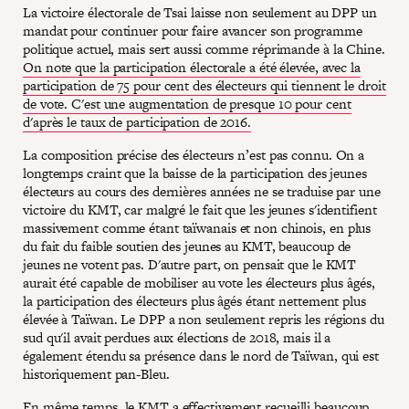
La victoire électorale de Tsai laisse non seulement au DPP un
mandat pour continuer pour faire avancer son programme
politique actuel, mais sert aussi comme réprimande à la Chine.
On note que la participation électorale a été élevée, avec la
participation de 75 pour cent des électeurs qui tiennent le droit
de vote. C'est une augmentation de presque 10 pour cent
d'après le taux de participation de 2016.
La composition précise des électeurs n’est pas connu. On a
longtemps craint que la baisse de la participation des jeunes
électeurs au cours des dernières années ne se traduise par une
victoire du KMT, car malgré le fait que les jeunes s'identifient
massivement comme étant taïwanais et non chinois, en plus
du fait du faible soutien des jeunes au KMT, beaucoup de
jeunes ne votent pas. D'autre part, on pensait que le KMT
aurait été capable de mobiliser au vote les électeurs plus âgés,
la participation des électeurs plus âgés étant nettement plus
élevée à Taïwan. Le DPP a non seulement repris les régions du
sud qu'il avait perdues aux élections de 2018, mais il a
également étendu sa présence dans le nord de Taïwan, qui est
historiquement pan-Bleu.
En même temps, le KMT a effectivement recueilli beaucoup