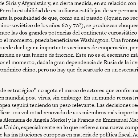
de Siria y Afganistán y, en cierta medida, en su relación co
Pero la estabilidad de esta alianza está lejos de ser perman
rta la posibilidad de que, como en el pasado (¿quién no rec
chino-soviético de los años 60 y 70?), se produzcan choque
entre las dos grandes potencias del continente euroasiático
do el momento, pueda beneficiarse Washington. Una front
puede dar lugar a importantes acciones de cooperación, per
bién es una fuente de fricción. Este no es el escenario má
or el momento, dada la gran dependencia de Rusia de la inv
conómico chino, pero no hay que descartarlo en un escenari
ode estratégico” no agota el marco de actores que conforma
n mundial post-virus, sin embargo. En un mundo reconstru
pea seguirá teniendo un peso relevante. Las decisiones re
dicar una voluntad renovada de sus miembros más importa
 la Alemania de Angela Merkel y la Francia de Emmanuel Ma
 la Unión, especialmente en lo que refiere a una nueva com
e las instituciones europeas en materia de política fiscal. 