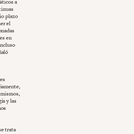
áticos a
ntinuas
io plazo
er el
ionadas
nes en
incluso
ñaló
 es
viamente,
s mismos,
ía y las
nos
e trata