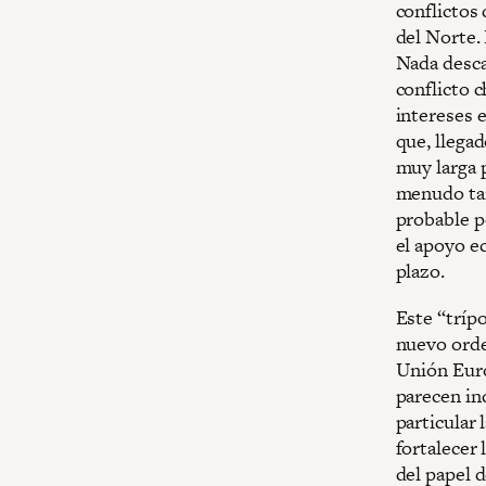
conflictos 
del Norte. 
Nada desca
conflicto 
intereses 
que, llega
muy larga 
menudo tam
probable p
el apoyo e
plazo.
Este “tríp
nuevo orde
Unión Euro
parecen in
particular
fortalecer
del papel d