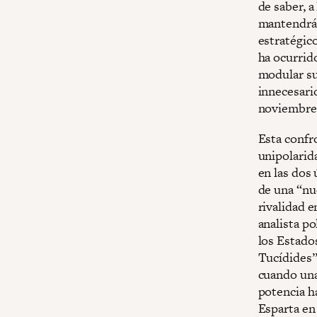
de saber, a
mantendrá 
estratégico
ha ocurrid
modular su
innecesari
noviembre
Esta confr
unipolarid
en las dos 
de una “nu
rivalidad 
analista p
los Estado
Tucídides”,
cuando una
potencia h
Esparta en 