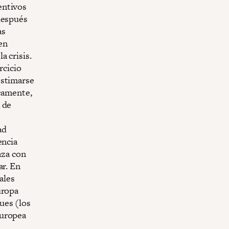
entivos
después
as
en
a crisis.
rcicio
estimarse
icamente,
 de
ad
encia
aza con
ar. En
ales
uropa
ues (los
Europea