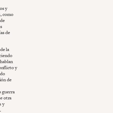
os y
si, como
 de
os
ías de
de la
eciendo
 hablan
nflicto y
ado
ión de
o guerra
e otra
s y
.