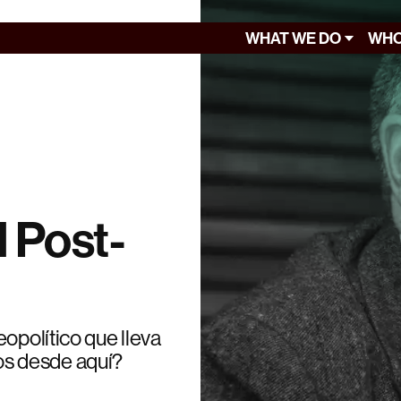
WHAT WE DO
WHO
 Post-
opolítico que lleva
s desde aquí?