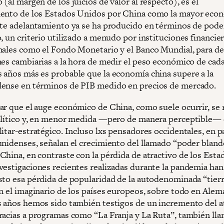
(al margen de los juicios de valor al respecto), es el
ento de los Estados Unidos por China como la mayor econ
ste adelantamiento ya se ha producido en términos de pode
, un criterio utilizado a menudo por instituciones financie
nales como el Fondo Monetario y el Banco Mundial, para de
nes cambiarias a la hora de medir el peso económico de cada
 años más es probable que la economía china supere a la
ense en términos de PIB medido en precios de mercado.
ar que el auge económico de China, como suele ocurrir, se r
olítico y, en menor medida —pero de manera perceptible— 
itar-estratégico. Incluso lxs pensadores occidentales, en p
unidenses, señalan el crecimiento del llamado “poder bland
China, en contraste con la pérdida de atractivo de los Esta
vestigaciones recientes realizadas durante la pandemia ha
sto esa pérdida de popularidad de la autodenominada “tierr
n el imaginario de los países europeos, sobre todo en Alema
s años hemos sido también testigos de un incremento del a
racias a programas como “La Franja y La Ruta”, también ll