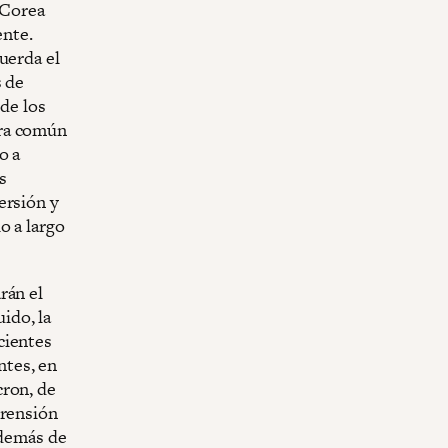
n Corea
ente.
uerda el
s de
 de los
era común
o a
s
ersión y
o a largo
rán el
ido, la
cientes
ntes, en
cron, de
prensión
Además de