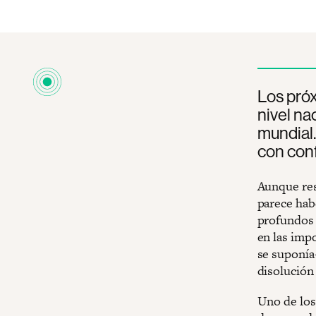
Los próx
nivel na
mundial.
con conf
Aunque res
parece hab
profundos 
en las imp
se suponía
disolución 
Uno de los