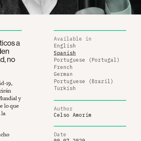
Available in
icos a
English
rden
Spanish
d, no
Portuguese (Portugal)
French
German
Portuguese (Brazil)
d-19,
Turkish
cirán
Mundial y
e lo que
Author
 la
Celso Amorim
ucho
Date
09.07.2020