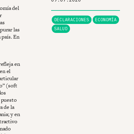
omía del
r
DECLARACIONES
ECONOMÍA
ras
purar las
SALUD
 país. En
efleja en
en el
articular
o” (soft
dos
n puesto
a de la
nia; y en
tractivo
amado