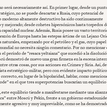
no será necesariamente así. En primer lugar, desde un punto
ratégico, no se puede descartar a Rusia, cuyo potencial de
 moderno altamente destructivo ha sido continuamente
o y mejorado; desde cohetes hipersónicos hasta torpedos d
n capacidad nuclear. Además, Rusia posee un vasto territori
orazón de Europa hasta las estepas árticas de un Lejano Ori
 naturales, empezando por el petróleo y el gas, cuyo papel 
undial no necesita ningún comentario. Por no mencionar 
s el período de “resaca yeltsiana” que sucedió a la disolució
ú demostró de nuevo una gran firmeza en la escena intern
entre otras cosas, por sus acciones en Crimea y Siria. Así, d
sta estratégico-militar, pero con evidente impacto político,
 correcto, en lugar de la bipolaridad, hablar, como mencion
ode” en el que tres superpotencias buscarían un equilibrio 
, este equilibrio tiende a manifestarse mediante una alianz
ica” entre Moscú y Pekín, frente a un gobierno estadounid
mente agresivo y muy imprevisible, como se ha demostrado