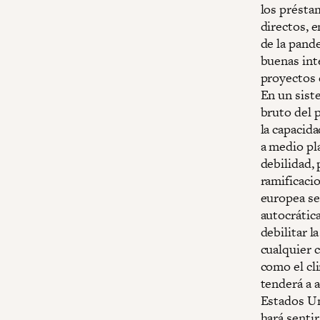
los présta
directos, 
de la pand
buenas int
proyectos 
En un siste
bruto del 
la capacid
a medio pl
debilidad, 
ramificacio
europea se
autocrática
debilitar 
cualquier c
como el cl
tenderá a 
Estados Un
hará sentir