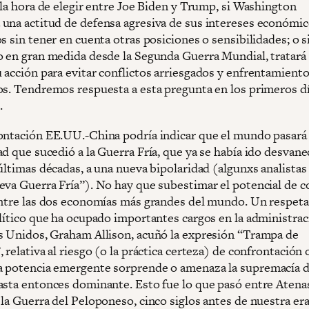
 la hora de elegir entre Joe Biden y Trump, si Washington
una actitud de defensa agresiva de sus intereses económic
s sin tener en cuenta otras posiciones o sensibilidades; o 
o en gran medida desde la Segunda Guerra Mundial, tratará
 acción para evitar conflictos arriesgados y enfrentamient
os. Tendremos respuesta a esta pregunta en los primeros d
.
ontación EE.UU.-China podría indicar que el mundo pasará 
ad que sucedió a la Guerra Fría, que ya se había ido desvan
últimas décadas, a una nueva bipolaridad (algunxs analistas
eva Guerra Fría”). No hay que subestimar el potencial de co
entre las dos economías más grandes del mundo. Un respet
olítico que ha ocupado importantes cargos en la administrac
s Unidos, Graham Allison, acuñó la expresión “Trampa de
 relativa al riesgo (o la práctica certeza) de confrontación 
 potencia emergente sorprende o amenaza la supremacía d
asta entonces dominante. Esto fue lo que pasó entre Atena
la Guerra del Peloponeso, cinco siglos antes de nuestra era