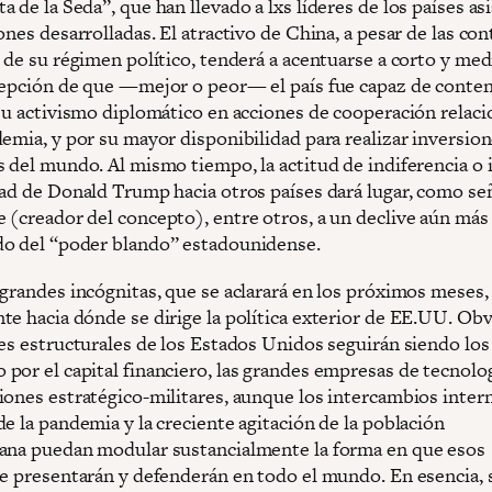
 de la Seda”, que han llevado a lxs líderes de los países asi
ones desarrolladas. El atractivo de China, a pesar de las co
 de su régimen político, tenderá a acentuarse a corto y med
cepción de que —mejor o peor— el país fue capaz de conten
 su activismo diplomático en acciones de cooperación relac
demia, y por su mayor disponibilidad para realizar inversio
s del mundo. Al mismo tiempo, la actitud de indiferencia o 
dad de Donald Trump hacia otros países dará lugar, como se
 (creador del concepto), entre otros, a un declive aún más
o del “poder blando” estadounidense.
 grandes incógnitas, que se aclarará en los próximos meses,
te hacia dónde se dirige la política exterior de EE.UU. Ob
ses estructurales de los Estados Unidos seguirán siendo lo
por el capital financiero, las grandes empresas de tecnolog
iones estratégico-militares, aunque los intercambios inter
e la pandemia y la creciente agitación de la población
ana puedan modular sustancialmente la forma en que esos
se presentarán y defenderán en todo el mundo. En esencia, s