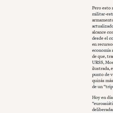
Pero esto 
militar-est
armamento
actualizad
alcance co
desde el c
en recursos
economía m
de que, tra
URSS, Mosc
ilustrada, 
punto de vi
quizás más
de un “tríp
Hoy en día
“euroasiát
deliberada