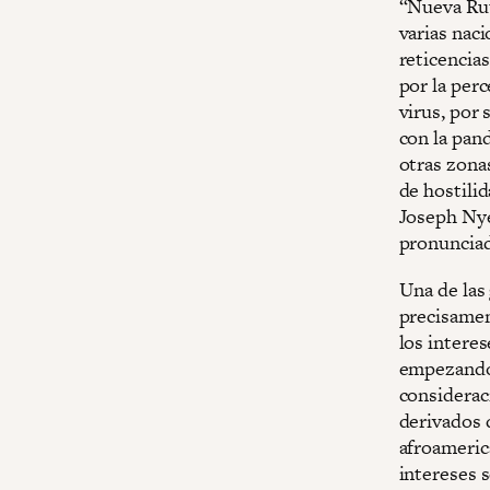
“Nueva Ruta
varias naci
reticencias
por la per
virus, por
con la pan
otras zona
de hostili
Joseph Nye
pronunciad
Una de las
precisamen
los intere
empezando 
considerac
derivados d
afroameric
intereses 