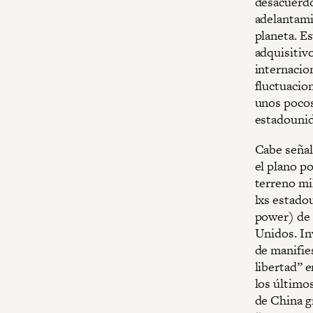
desacuerdo 
adelantami
planeta. E
adquisitivo
internacio
fluctuacio
unos pocos
estadounid
Cabe señal
el plano p
terreno mil
lxs estado
power) de 
Unidos. In
de manifie
libertad” e
los último
de China g