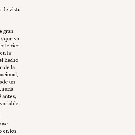
 de vista
e gran
o, que va
ente rico
en la
el hecho
n de la
acional,
esde un
 sería
é antes,
variable.
a
ense
 en los