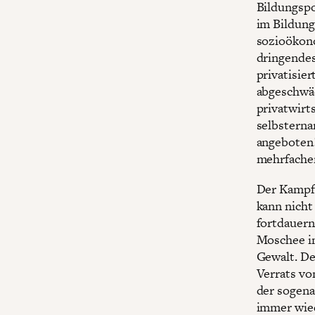
Bildungspo
im Bildung
sozioökono
dringendes
privatisie
abgeschwäc
privatwirt
selbsterna
angeboten!
mehrfacher
Der Kampf 
kann nicht
fortdauern
Moschee in
Gewalt. De
Verrats vo
der sogena
immer wied