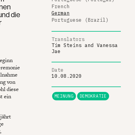
inen
French
und die
German
Portuguese (Brazil)
r
Translators
Tim Steins
and
Vanessa
Jae
Beginn
Zeremonie
Date
eilnahme
10.08.2020
ung von
hl diese
t ein
MEINUNG
DEMOKRATIE
jährt
ge
,