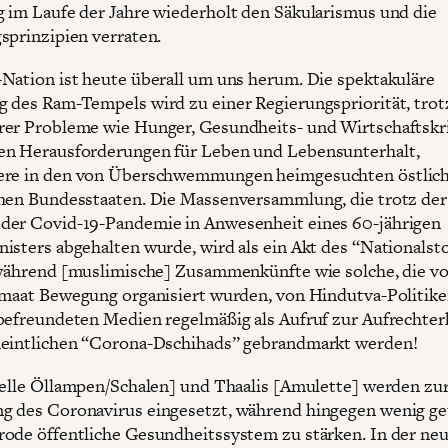
 im Laufe der Jahre wiederholt den Säkularismus und die
sprinzipien verraten.
Nation ist heute überall um uns herum. Die spektakuläre
 des Ram-Tempels wird zu einer Regierungspriorität, trotz
er Probleme wie Hunger, Gesundheits- und Wirtschaftskr
en Herausforderungen für Leben und Lebensunterhalt,
ere in den von Überschwemmungen heimgesuchten östlic
hen Bundesstaaten. Die Massenversammlung, die trotz der
er Covid-19-Pandemie in Anwesenheit eines 60-jährigen
isters abgehalten wurde, wird als ein Akt des “Nationalst
 während [muslimische] Zusammenkünfte wie solche, die v
amaat Bewegung organisiert wurden, von Hindutva-Politike
befreundeten Medien regelmäßig als Aufruf zur Aufrechter
eintlichen “Corona-Dschihads” gebrandmarkt werden!
uelle Öllampen/Schalen] und Thaalis [Amulette] werden zu
 des Coronavirus eingesetzt, während hingegen wenig ge
ode öffentliche Gesundheitssystem zu stärken. In der ne