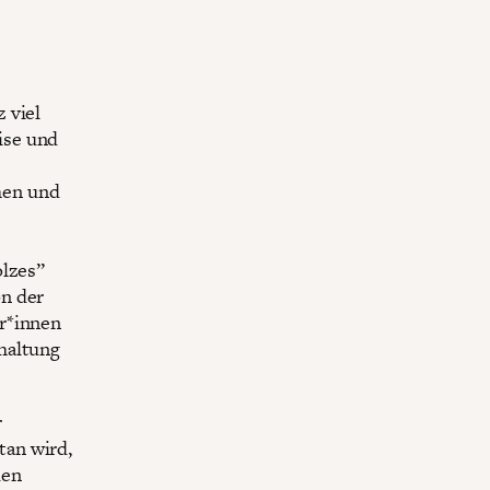
 viel
ise und
hen und
olzes”
on der
r*innen
haltung
r
tan wird,
uen