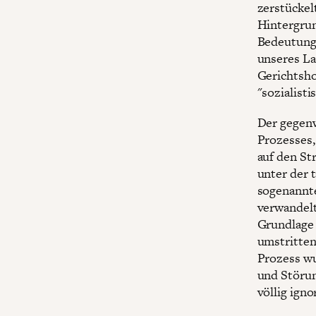
zerstückel
Hintergrun
Bedeutung 
unseres La
Gerichtsho
"sozialist
Der gegen
Prozesses,
auf den St
unter der 
sogenannte
verwandelt
Grundlage 
umstritten
Prozess wu
und Störun
völlig igno