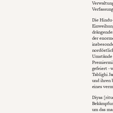
Verwaltung
Verfassung
Die Hindu-
Einweihung
drängender
der enorm
insbesond
nordöstlic
Umstände d
Premiermin
gefeiert -
Tablighi J
und ihren 
eines verm
Diyas [rit
Bekämpfung
um das mar