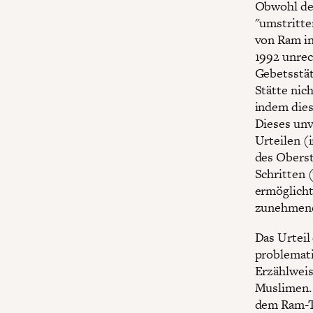
Obwohl der
"umstritte
von Ram in
1992 unrec
Gebetsstät
Stätte nic
indem dies
Dieses unv
Urteilen (
des Oberst
Schritten 
ermöglicht
zunehmend
Das Urteil
problemati
Erzählweis
Muslimen. 
dem Ram-Te