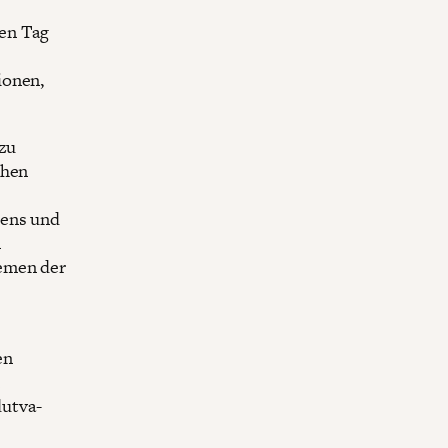
nen Tag
ionen,
 zu
chen
bens und
m
lemen der
en
utva-