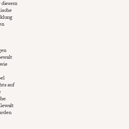
r diesem
lische
cklung
en
gen
Gewalt
owie
el
hts auf
e
che
Gewalt
urden