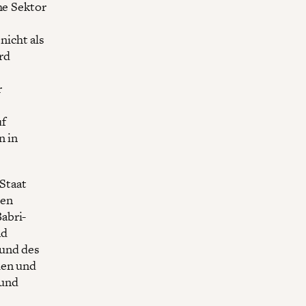
he Sektor
icht als
rd
r
uf
n in
Staat
men
abri-
nd
 und des
ien und
 und