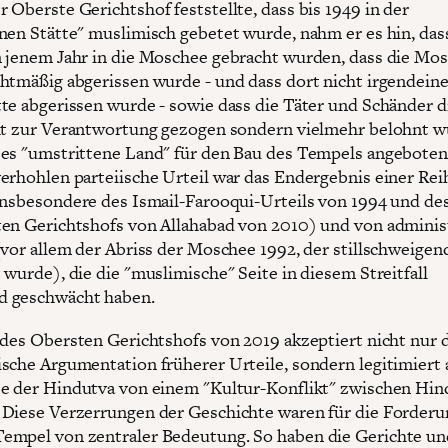
 Oberste Gerichtshof feststellte, dass bis 1949 in der
nen Stätte" muslimisch gebetet wurde, nahm er es hin, da
 jenem Jahr in die Moschee gebracht wurden, dass die Mo
htmäßig abgerissen wurde - und dass dort nicht irgendein
te abgerissen wurde - sowie dass die Täter und Schänder d
ht zur Verantwortung gezogen sondern vielmehr belohnt w
es "umstrittene Land" für den Bau des Tempels angebote
erhohlen parteiische Urteil war das Endergebnis einer Rei
insbesondere des Ismail-Farooqui-Urteils von 1994 und des
en Gerichtshofs von Allahabad von 2010) und von adminis
(vor allem der Abriss der Moschee 1992, der stillschweigen
 wurde), die die "muslimische" Seite in diesem Streitfall
 geschwächt haben.
 des Obersten Gerichtshofs von 2019 akzeptiert nicht nur 
sche Argumentation früherer Urteile, sondern legitimiert 
e der Hindutva von einem "Kultur-Konflikt" zwischen Hi
Diese Verzerrungen der Geschichte waren für die Forderu
mpel von zentraler Bedeutung. So haben die Gerichte un