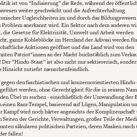
litik ist von “Indisierung” die Rede, während der öffentlic
swesen weiter geschwächt und die Aufrechterhaltung
mischer Ungleichheiten im und durch das Bildungswesen n
 Problem anerkannt wird. Ein Sektor nach dem anderen wi
rt, die Gesetze für Elektrizität, Umwelt und Arbeit werden
ht, ganze Kohleblöcke im Herzland der Adivasi werden fü
schaftliche Auktionen geöffnet und das Land wird von den
nnten Patriot*innen an der Macht buchstäblich zum Verka
 Der “Hindu-Staat” ist also nicht nur sektiererisch, sonder
 Hinsicht zutiefst menschenfeindlich.
gegen den faschistischen und konzernorientierten Hindu-
 geführt werden, ohne Gerechtigkeit für die in seinem Na
den Übel zu suchen - einschließlich der Umwandlung der B
 einen Ram-Tempel, basierend auf Lügen, Manipulation u
r Kampf wird noch härter angesichts der Komplizenschaft
n Seiten der Gerichte, Verwaltungen, großer Teile der Med
nnten säkularen politischen Parteien, deren Masken rasch
er fallen!