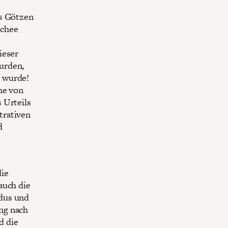
ss Götzen
schee
e
ieser
urden,
n wurde!
he von
 Urteils
trativen
d
die
auch die
ndus und
ng nach
d die