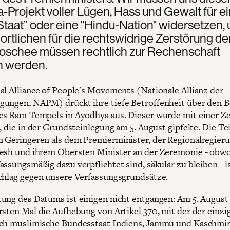
-Projekt voller Lügen, Hass und Gewalt für e
taat” oder eine "Hindu-Nation" widersetzen, 
rtlichen für die rechtswidrige Zerstörung de
oschee müssen rechtlich zur Rechenschaft
 werden.
al Alliance of People's Movements (Nationale Allianz der
ungen, NAPM) drückt ihre tiefe Betroffenheit über den 
es Ram-Tempels in Ayodhya aus. Dieser wurde mit einer 
t, die in der Grundsteinlegung am 5. August gipfelte. Die T
 Geringeren als dem Premierminister, der Regionalregier
esh und ihrem Obersten Minister an der Zeremonie - obwo
ssungsmäßig dazu verpflichtet sind, säkular zu bleiben - is
chlag gegen unsere Verfassungsgrundsätze.
ung des Datums ist einigen nicht entgangen: Am 5. August 
rsten Mal die Aufhebung von Artikel 370, mit der der einzi
ch muslimische Bundesstaat Indiens, Jammu und Kaschmir