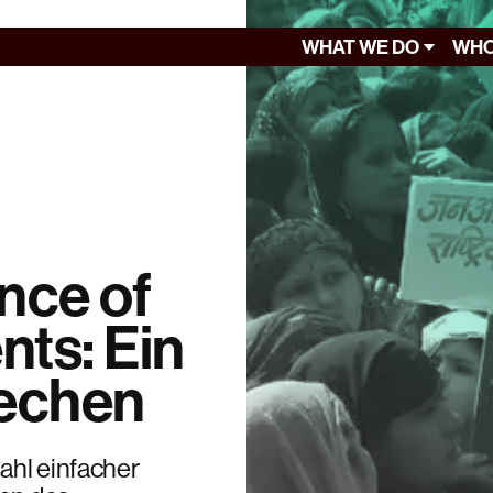
WHAT WE DO
WHO
ance of
ts: Ein
rechen
Zahl einfacher