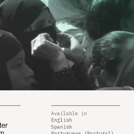
Available in
English
ter
Spanish
em
Portuguese (Portugal)