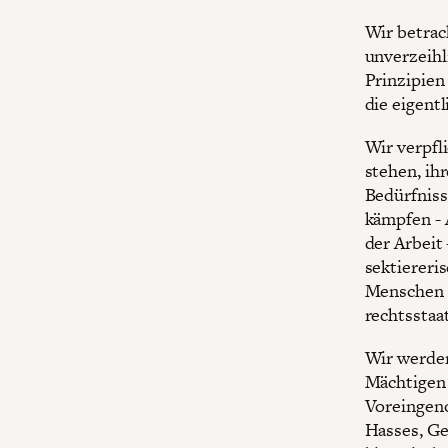
Wir betrac
unverzeihl
Prinzipien
die eigent
Wir verpfl
stehen, ih
Bedürfniss
kämpfen - 
der Arbeit
sektiereri
Menschen 
rechtsstaa
Wir werden
Mächtigen 
Voreingen
Hasses, G