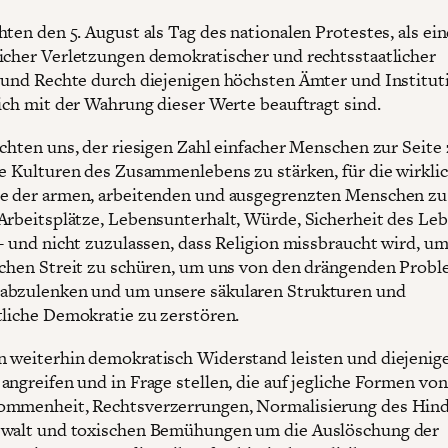
hten den 5. August als Tag des nationalen Protestes, als ei
icher Verletzungen demokratischer und rechtsstaatlicher
 und Rechte durch diejenigen höchsten Ämter und Institut
lich mit der Wahrung dieser Werte beauftragt sind.
ichten uns, der riesigen Zahl einfacher Menschen zur Seite
re Kulturen des Zusammenlebens zu stärken, für die wirkli
e der armen, arbeitenden und ausgegrenzten Menschen zu
Arbeitsplätze, Lebensunterhalt, Würde, Sicherheit des Le
 - und nicht zuzulassen, dass Religion missbraucht wird, u
schen Streit zu schüren, um uns von den drängenden Prob
abzulenken und um unsere säkularen Strukturen und
tliche Demokratie zu zerstören.
 weiterhin demokratisch Widerstand leisten und diejenig
angreifen und in Frage stellen, die auf jegliche Formen von
ommenheit, Rechtsverzerrungen, Normalisierung des Hind
ewalt und toxischen Bemühungen um die Auslöschung der