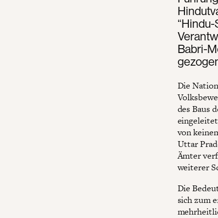
Hindutva
“Hindu-S
Verantwo
Babri-M
gezogen
Die Nation
Volksbeweg
des Baus d
eingeleite
von keinem
Uttar Prad
Ämter verfa
weiterer S
Die Bedeut
sich zum e
mehrheitli