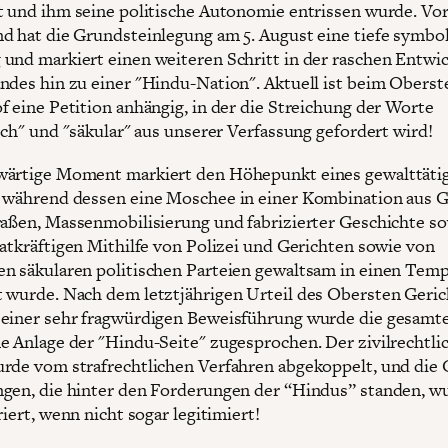
t und ihm seine politische Autonomie entrissen wurde. Vo
d hat die Grundsteinlegung am 5. August eine tiefe symbo
und markiert einen weiteren Schritt in der raschen Entwi
ndes hin zu einer "Hindu-Nation". Aktuell ist beim Oberst
f eine Petition anhängig, in der die Streichung der Worte
isch" und "säkular" aus unserer Verfassung gefordert wird!
wärtige Moment markiert den Höhepunkt eines gewalttäti
 während dessen eine Moschee in einer Kombination aus 
raßen, Massenmobilisierung und fabrizierter Geschichte s
tatkräftigen Mithilfe von Polizei und Gerichten sowie von
n säkularen politischen Parteien gewaltsam in einen Temp
 wurde. Nach dem letztjährigen Urteil des Obersten Geric
einer sehr fragwürdigen Beweisführung wurde die gesamt
e Anlage der "Hindu-Seite" zugesprochen. Der zivilrechtli
rde vom strafrechtlichen Verfahren abgekoppelt, und die 
gen, die hinter den Forderungen der “Hindus” standen, w
riert, wenn nicht sogar legitimiert!