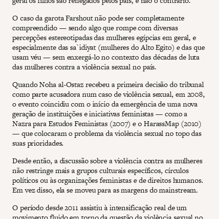
geral os filhos são renegados pelos pais, e não o contrário.
O caso da garota Farshout não pode ser completamente
compreendido — sendo algo que rompe com diversas
percepções estereotipadas das mulheres egípcias em geral, e
especialmente das sa`idiyat (mulheres do Alto Egito) e das que
usam véu — sem enxergá-lo no contexto das décadas de luta
das mulheres contra a violência sexual no país.
Quando Noha al-Ostaz recebeu a primeira decisão do tribunal
como parte acusadora num caso de violência sexual, em 2008,
o evento coincidiu com o início da emergência de uma nova
geração de instituições e iniciativas feministas — como a
Nazra para Estudos Feministas (2007) e o HarassMap (2010)
— que colocaram o problema da violência sexual no topo das
suas prioridades.
Desde então, a discussão sobre a violência contra as mulheres
não restringe mais a grupos culturais específicos, círculos
políticos ou às organizações feministas e de direitos humanos.
Em vez disso, ela se moveu para as margens do mainstream.
O período desde 2011 assistiu à intensificação real de um
movimento fluido em torno da questão da violência sexual no