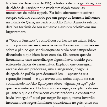
No final de dezembro de 2019, a história de uma
garota egípcia
da cidade de Farshout
que vestia um niqab tomou as
manchetes da mídia egípcia. Ela falou abertamente sobre o
estupro coletivo
cometido por um grupo de homens influentes
na cidade de Qena, no centro do Alto Egito. A garota relatou
detalhes terríveis de seu sequestro e estupro coletivo em um
lugar remoto.
A “Garota Farshout”, como ficou conhecida na mídia, falou
oculta por um véu — apenas os seus olhos estavam visíveis —
sobre o pânico que sentiu enquanto ouvia seus estupradores
discutindo o que iriam fazer com ela. Ela contou que viu
literalmente uma mortalha que alguém havia trazido para
enterrá-la depois de assassiná-la. Explicou que conseguiu
escapar dos estupradores e, nua e sangrando, chegou à
delegacia de polícia para denunciá-los — apesar da sua
reputação brutal — e que travou uma árdua disputa na sua
comunidade no Alto Egito para obter “alguma justiça” pelo
que lhe acontecera. Ela falou sobre a rejeição explícita do seu
pai ante o que ela fizera com os estupradores, e contou que
havia “renegado” o pai por negar-lhe apoio, numa inversão
incomum das regras familiares tradicionais no país, onde em