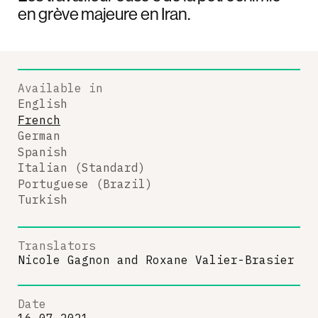
en grève majeure en Iran.
Available in
English
French
German
Spanish
Italian (Standard)
Portuguese (Brazil)
Turkish
Translators
Nicole Gagnon
and
Roxane Valier-Brasier
Date
16.07.2021