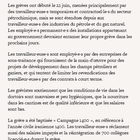
Les grèves ont débuté le 22 juin, menées principalement par
des travailleur·euse·s temporaires et contractuel·le·s du secteur
pétrochimique, mais se sont étendues depuis aux
travailleur·euse·s des industries du pétrole et du gaz naturel.
Les employé·e·s permanent·e·s des installations appartenant
au gouvernement devraient entamer leur propre grève dans les
prochains jours.
Les travailleur·euse·s sont employé·e·s par des entreprises de
sous-traitance qui fournissent de la main-d'œuvre pour des
projets de développement dans les champs pétroliers et
gaziers, et qui tentent de limiter les revendications des
travailleur·euse·s par des contrats à court terme.
Les grévistes soutiennent que les conditions de vie dans les
dortoirs sont mauvaises et peu hygiéniques, que la nourriture
dans les cantines est de qualité inférieure et que les salaires
sont bas.
La grève a été baptisée « Campagne 1400 », en référence à
l'année civile iranienne 1400. Les travailleur·euse·s réclament
aussi des salaires impayés et la réintégration de 700 collègues
licencié·e·s durant la grève.