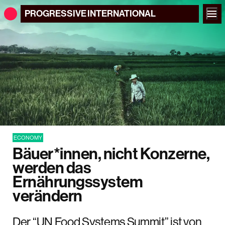
PROGRESSIVE
INTERNATIONAL
ECONOMY
Bäuer*innen, nicht Konzerne,
werden das
Ernährungssystem
verändern
Der “UN Food Systems Summit” ist von