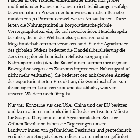
multinationaler Konzerne konzentriert. Schätzungen zufolge
bewirtschaften 1 Prozent der landwirtschaftlichen Betriebe
mindestens 70 Prozent der weltweiten Anbauflächen. Diese
leiten die Nahrungsmittel in korporatistische globale
Versorgungsketten ein, die auf neokolonialen Handelsregeln
beruhen, die in der Welthandelsorganisation und in
Megahandelsabkommen verankert sind. Für die Agrarländer
des globalen Südens bedeutet die Handelsliberalisierung die
Zerstörung der einheimischen Selbstversorgung mit
Nahrungsmitteln (d.h. die Bäuer*innen können ihre eigenen
Erzeugnisse wegen des Zustroms importierter Nahrungsmittel
nicht mehr verkaufen). Sie bedeutet den anhaltenden Anstieg
der exportorientierten Produktion, die Gemeinschaften von
ihrem eigenen Land vertreibt und das abholzt, was von
unseren Wäldern noch übrig ist.
Nur vier Konzerne aus den USA, China und der EU besitzen
und kontrollieren mehr als die Hälfte der weltweiten Märkte
für Saatgut, Düngemittel und Agrochemikalien. Seit der
Grünen Revolution haben die Regierungen unsere
Landwirt*innen von gefährlichen Pestiziden und gentechnisch
verändertem Saatgut, das von diesen Unternehmen gefördert