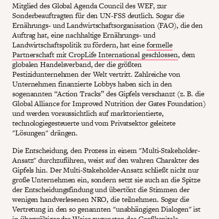
Mitglied des Global Agenda Council des WEF, zur
Sonderbeauftragten für den UN-FSS deutlich. Sogar die
Ernährungs- und Landwirtschaftsorganisation (FAO), die den
Auftrag hat, eine nachhaltige Ernährungs- und
Landwirtschaftspolitik zu fördern, hat eine
formelle
Partnerschaft mit CropLife International geschlossen
, dem
globalen Handelsverband, der die größten
Pestizidunternehmen der Welt vertritt. Zahlreiche von
Unternehmen finanzierte Lobbys haben sich in den
sogenannten “Action Tracks” des Gipfels verschanzt (z. B. die
Global Alliance for Improved Nutrition der Gates Foundation)
und werden voraussichtlich auf marktorientierte,
technologiegesteuerte und vom Privatsektor geleitete
"Lösungen" drängen.
Die Entscheidung, den Prozess in einem "Multi-Stakeholder-
Ansatz" durchzuführen, weist auf den wahren Charakter des
Gipfels hin. Der Multi-Stakeholder-Ansatz schließt nicht nur
große Unternehmen ein, sondern setzt sie auch an die Spitze
der Entscheidungsfindung und übertönt die Stimmen der
wenigen handverlesenen NRO, die teilnehmen. Sogar die
Vertretung in den so genannten "unabhängigen Dialogen" ist
in überwältigender Weise zugunsten des Großkapitals