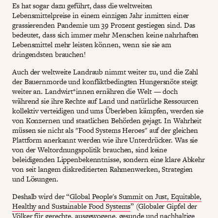
Es hat sogar dazu geführt, dass die weltweiten
Lebensmittelpreise in einem einzigen Jahr inmitten einer
grassierenden Pandemie um 39 Prozent gestiegen sind. Das
bedeutet, dass sich immer mehr Menschen keine nahrhaften
Lebensmittel mehr leisten können, wenn sie sie am
dringendsten brauchen!
Auch der weltweite Landraub nimmt weiter zu, und die Zahl
der Bauernmorde und konfliktbedingten Hungersnöte steigt
weiter an. Landwirt*innen ernähren die Welt — doch
während sie ihre Rechte auf Land und natürliche Ressourcen
kollektiv verteidigen und ums Überleben kämpfen, werden sie
von Konzernen und staatlichen Behörden gejagt. In Wahrheit
müssen sie nicht als "Food Systems Heroes" auf der gleichen
Plattform anerkannt werden wie ihre Unterdrücker. Was sie
von der Weltordnungspolitik brauchen, sind keine
beleidigenden Lippenbekenntnisse, sondern eine klare Abkehr
von seit langem diskreditierten Rahmenwerken, Strategien
und Lösungen.
Deshalb wird der “
Global People's Summit on Just, Equitable,
Healthy and Sustainable Food Systems
” (Globaler Gipfel der
Völker für gerechte, ausgewogene, gesunde und nachhaltige